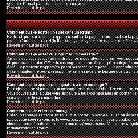
système d'e-mail par des utilisateurs anonymes.
Revenir en haut de page
Comment puis-je poster un sujet dans un forum ?
Facile, cliquez sur le bouton approprié soit sur la page du forum, soit sur la p
page du forum ou du sujet (la liste
Vous pouvez poster de nouveaux sujets, vou
Revenir en haut de page
Comment puis-je éditer ou supprimer un message ?
A moins que vous soyez l'administrateur ou modérateur du forum, vous pouvez
cliquant sur le bouton
Editer
du message concerné. Si quelqu'un a déjà répondu 
édité. Ce petit texte n'apparaîtra pas si personne n'a répondu, il n'apparaîtra 
qu'un utilisateur ne peut pas supprimer un message une fois que quelqu'un y 
Revenir en haut de page
Comment puis-je ajouter une signature à mon message ?
Pour ajouter une signature à un message, vous devez d'abord en créer une, en 
Vous pouvez aussi ajouter votre signature à tous vos messages en cochant la c
signature lors de sa composition).
Revenir en haut de page
Comment puis-je créer un sondage ?
Créer un sondage est facile; lorsque vous postez un nouveau sujet (ou éditez l
un nouveau sujet
(si vous ne le voyez pas, c'est que vous n'avez probablement
champ approprié puis cliquez sur le bouton
Ajouter l'option
. Vous pouvez égalem
l'administrateur du forum).
Revenir en haut de page