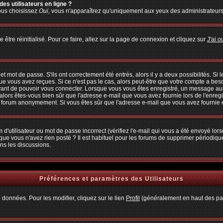
es utilisateurs en ligne ?
vous choisissez
Oui
, vous n'apparaîtrez qu'uniquement aux yeux des administrateur
 être réinitialisé. Pour ce faire, allez sur la page de connexion et cliquez sur
J'ai 
 mot de passe. S'ils ont correctement été entrés, alors il y a deux possibilités. Si
ue vous avez reçues. Si ce n'est pas le cas, alors peut-être que votre compte a bes
avant de pouvoir vous connecter. Lorsque vous vous êtes enregistré, un message aura
, alors êtes-vous bien sûr que l'adresse e-mail que vous avez fournie lors de l'enregi
u forum anonymement. Si vous êtes sûr que l'adresse e-mail que vous avez fournie es
d'utilisateur ou mot de passe incorrect (vérifiez l'e-mail qui vous a été envoyé lo
que vous n'avez rien posté ? Il est habituel pour les forums de supprimer périodiquem
ns les discussions.
Préférences et paramètres des Utilisateurs
 données. Pour les modifier, cliquez sur le lien
Profil
(généralement en haut des pag