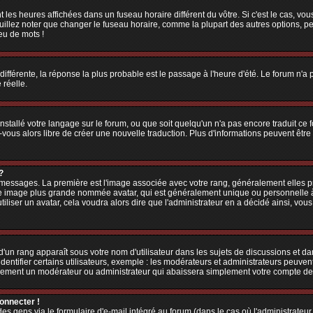
 les heures affichées dans un fuseau horaire différent du vôtre. Si c'est le cas, vo
illez noter que changer le fuseau horaire, comme la plupart des autres options, peu
jeu de mots !
 différente, la réponse la plus probable est le passage à l'heure d'été. Le forum n'a
 réelle.
 installé votre langage sur le forum, ou que soit quelqu'un n'a pas encore traduit c
z-vous alors libre de créer une nouvelle traduction. Plus d'informations peuvent êtr
?
es messages. La première est l'image associée avec votre rang, généralement elles
une image plus grande nommée avatar, qui est généralement unique ou personnelle à ch
utiliser un avatar, cela voudra alors dire que l'administrateur en a décidé ainsi, v
'un rang apparaît sous votre nom d'utilisateur dans les sujets de discussions et dans
tifier certains utilisateurs, exemple : les modérateurs et administrateurs peuvent 
bablement un modérateur ou administrateur qui abaissera simplement votre compte d
connecter !
 gens via le formulaire d'e-mail intégré au forum (dans le cas où l'administrateur aur