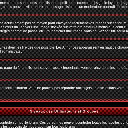
r certains sentiments en utilisant un petit code, exemple : :) signifie joyeux, :( sig
car ils peuvent vite rendre un message illisible et un modérateur pourrait décider
n'y a actuellement pas de moyen pour envoyer directement vos images sur ce forum.
s créer un lien vers une image stockée sur votre ordinateur (à moins que celui-ci 
rotégés par mot de passe, etc. Pour afficher une image, vous pouvez soit utiliser la 
vriez donc les lire dès que possible. Les Annonces apparaîssent en haut de chaque
'administrateur.
e page du forum. Ils sont souvent assez importants; vous devriez donc les lire dè
.
t par l'administrateur. Vous ne pouvez pas répondre aux sujets de discussions verro
Niveaux des Utilisateurs et Groupes
trôle sur tout le forum. Ces personnes peuvent contrôler toutes les facettes du for
us les pouvoirs de modération sur tous les forums.