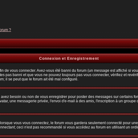
forum ?
Connexion et Enregistrement
n de vous connecter. Avez-vous été banni du forum (un message est affiché si vous 
tes pas banni et que vous ne pouvez toujours pas vous connecter, vérifiez et revérif
m; il se peut que le forum ait été mal configuré.
us avez besoin ou non de vous enregistrer pour poster des messages sur certains fo
atar, une messagerie privée, l'envoi d'e-mail à des amis, l'inscription à un groupe d
lorsque vous vous connectez, le forum vous gardera seulement connecté pour une pé
nectant; ceci n'est pas recommandé si vous accédez au forum en utilisant un ordina