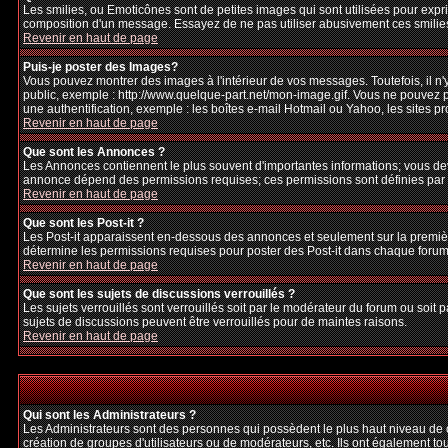
Les smilies, ou Emoticônes sont de petites images qui sont utilisées pour exprime
composition d'un message. Essayez de ne pas utiliser abusivement ces smilies, 
Revenir en haut de page
Puis-je poster des Images?
Vous pouvez montrer des images à l'intérieur de vos messages. Toutefois, il 
public, exemple : http://www.quelque-part.net/mon-image.gif. Vous ne pouvez pa
une authentification, exemple : les boîtes e-mail Hotmail ou Yahoo, les sites p
Revenir en haut de page
Que sont les Annonces ?
Les Annonces contiennent le plus souvent d'importantes informations; vous de
annonce dépend des permissions requises; ces permissions sont définies par l
Revenir en haut de page
Que sont les Post-it ?
Les Post-it apparaissent en-dessous des annonces et seulement sur la premièr
détermine les permissions requises pour poster des Post-it dans chaque forum
Revenir en haut de page
Que sont les sujets de discussions verrouillés ?
Les sujets verrouillés sont verrouillés soit par le modérateur du forum ou soi
sujets de discussions peuvent être verrouillés pour de maintes raisons.
Revenir en haut de page
Qui sont les Administrateurs ?
Les Administrateurs sont des personnes qui possèdent le plus haut niveau de con
création de groupes d'utilisateurs ou de modérateurs, etc. Ils ont également to