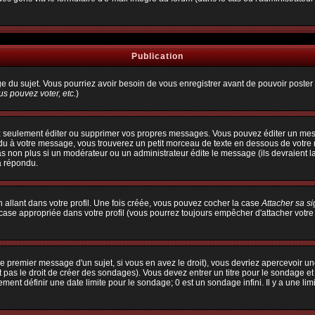
Publication
age du sujet. Vous pourriez avoir besoin de vous enregistrer avant de pouvoir poster 
s pouvez voter, etc.
)
 seulement éditer ou supprimer vos propres messages. Vous pouvez éditer un messa
à votre message, vous trouverez un petit morceau de texte en dessous de votre me
pas non plus si un modérateur ou un administrateur édite le message (ils devraient l
a répondu.
allant dans votre profil. Une fois créée, vous pouvez cocher la case
Attacher sa s
ase appropriée dans votre profil (vous pourrez toujours empêcher d'attacher votre
e premier message d'un sujet, si vous en avez le droit), vous devriez apercevoir un
 pas le droit de créer des sondages). Vous devez entrer un titre pour le sondage e
ent définir une date limite pour le sondage; 0 est un sondage infini. Il y a une limi