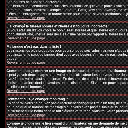
Les heures ne sont pas correctes !
Les heures sont certainement correctes; toutefois, ce que vous pouvez voir sont
horaire qui vous convient, exemple : Londres, Paris, New York, Sydney, etc. Veu
n'êtes pas enregistré, c'est la bonne heure pour le faire, si vous pardonnez le 
Revenir en haut de page
J'ai changé le fuseau horaire et l'heure est toujours incorrecte !
Si vous êtes sûr d'avoir choisi le bon fuseau horaire et que l'heure est toujours
donc, durant l'été, l'heure sera décalée d'une heure par rapport à l'heure locale
Revenir en haut de page
Ma langue n'est pas dans la liste !
Les raisons les plus probables pour ceci sont que soit l'administrateur n'a pas
peut installer le pack de langue dont vous avez besoin; s'il n'existe pas, sente
pages).
Revenir en haut de page
Comment puis-je montrer une image en dessous de mon nom d'utilisateur 
Il peut y avoir deux images sous votre nom d'utilisateur lorsque vous lisez d
avez fait ou votre statut sur le forum. En dessous de celle-ci peut se trouver 
choisir la manière dont les avatars seront disponibles. Si vous ne pouvez pas 
qu'elles seront bonnes !).
Revenir en haut de page
Comment puis-je changer mon rang ?
En général, vous ne pouvez pas directement changer le titre d'un rang (le titre d
pour indiquer le nombre de messages que vous avez postés, mais aussi pour iden
inutilement sur le forum dans le but d'élever votre rang; vous trouverez pro
Revenir en haut de page
Lorsque je clique sur le lien e-mail d'un utilisateur, on me demande de me 
Désolé, mais seuls les utilisateurs enregistrés peuvent envoyer des e-mails à des