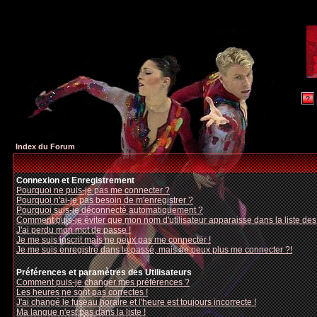
Index du Forum
Connexion et Enregistrement
Pourquoi ne puis-je pas me connecter ?
Pourquoi n'ai-je pas besoin de m'enregistrer ?
Pourquoi suis-je déconnecté automatiquement ?
Comment puis-je éviter que mon nom d'utilisateur apparaisse dans la liste des u
J'ai perdu mon mot de passe !
Je me suis inscrit mais ne peux pas me connecter !
Je me suis enregistré dans le passé, mais ne peux plus me connecter ?!
Préférences et paramètres des Utilisateurs
Comment puis-je changer mes préférences ?
Les heures ne sont pas correctes !
J'ai changé le fuseau horaire et l'heure est toujours incorrecte !
Ma langue n'est pas dans la liste !