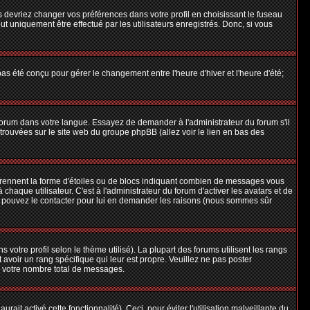
us devriez changer vos préférences dans votre profil en choisissant le fuseau
t uniquement être effectué par les utilisateurs enregistrés. Donc, si vous
 pas été conçu pour gérer le changement entre l'heure d'hiver et l'heure d'été;
e forum dans votre langue. Essayez de demander à l'administrateur du forum s'il
e trouvées sur le site web du groupe phpBB (allez voir le lien en bas des
 prennent la forme d'étoiles ou de blocs indiquant combien de messages vous
aque utilisateur. C'est à l'administrateur du forum d'activer les avatars et de
ous pouvez le contacter pour lui en demander les raisons (nous sommes sûr
 votre profil selon le thème utilisé). La plupart des forums utilisent les rangs
avoir un rang spécifique qui leur est propre. Veuillez ne pas poster
e votre nombre total de messages.
ait activé cette fonctionnalité). Ceci, pour éviter l'utilisation malveillante du