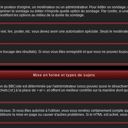
osteur d'origine, un modérateur ou un administrateur. Pour éditer un sondage, cliq
primer le sondage ou éditer n'importe quelle option du sondage. Par contre, si une
 modifiant les options au milieu de la durée du sondage.
 voir, lire, poster, etc. vous devez avoir une autorisation spéciale. Seuls le modéra
 le trucage des résultats). Si vous vous êtes enregistré et que vous ne pouvez toujo
Mise en forme et types de sujets
ion du BBCode est déterminée par l'administrateur (vous pouvez aussi le désactiver
s [ et ] à la place de < et >, et offrent un meilleur contrôle sur la manière dont q
 dessus. Si vous êtes autorisé à l'utiliser, vous vous rendrez certainement compte
t détruire la mise en page ou causer d'autres problèmes. Si le HTML est activé, vou