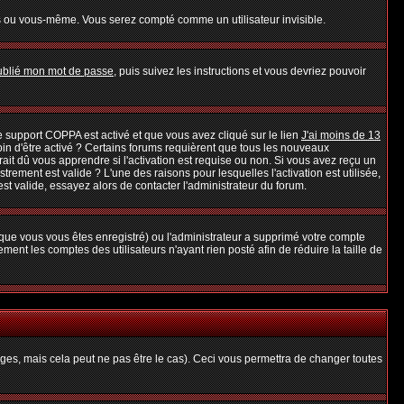
s ou vous-même. Vous serez compté comme un utilisateur invisible.
oublié mon mot de passe
, puis suivez les instructions et vous devriez pouvoir
 le support COPPA est activé et que vous avez cliqué sur le lien
J'ai moins de 13
oin d'être activé ? Certains forums requièrent que tous les nouveaux
it dû vous apprendre si l'activation est requise ou non. Si vous avez reçu un
strement est valide ? L'une des raisons pour lesquelles l'activation est utilisée,
t valide, essayez alors de contacter l'administrateur du forum.
rsque vous vous êtes enregistré) ou l'administrateur a supprimé votre compte
ent les comptes des utilisateurs n'ayant rien posté afin de réduire la taille de
es, mais cela peut ne pas être le cas). Ceci vous permettra de changer toutes