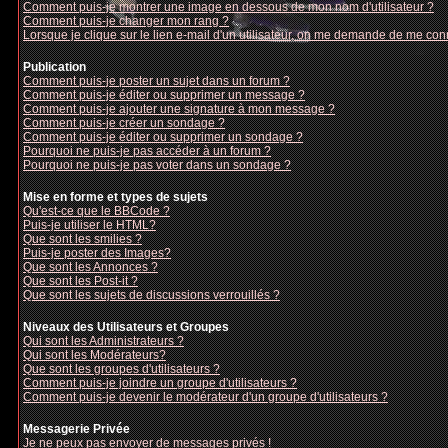
Comment puis-je montrer une image en dessous de mon nom d'utilisateur ?
Comment puis-je changer mon rang ?
Lorsque je clique sur le lien e-mail d'un utilisateur, on me demande de me con
Publication
Comment puis-je poster un sujet dans un forum ?
Comment puis-je éditer ou supprimer un message ?
Comment puis-je ajouter une signature à mon message ?
Comment puis-je créer un sondage ?
Comment puis-je éditer ou supprimer un sondage ?
Pourquoi ne puis-je pas accéder à un forum ?
Pourquoi ne puis-je pas voter dans un sondage ?
Mise en forme et types de sujets
Qu'est-ce que le BBCode ?
Puis-je utiliser le HTML?
Que sont les smilies ?
Puis-je poster des Images?
Que sont les Annonces ?
Que sont les Post-it ?
Que sont les sujets de discussions verrouillés ?
Niveaux des Utilisateurs et Groupes
Qui sont les Administrateurs ?
Qui sont les Modérateurs?
Que sont les groupes d'utilisateurs ?
Comment puis-je joindre un groupe d'utilisateurs ?
Comment puis-je devenir le modérateur d'un groupe d'utilisateurs ?
Messagerie Privée
Je ne peux pas envoyer de messages privés !