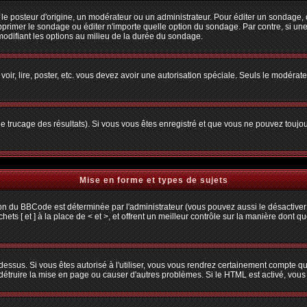
osteur d'origine, un modérateur ou un administrateur. Pour éditer un sondage, cliq
primer le sondage ou éditer n'importe quelle option du sondage. Par contre, si une
 modifiant les options au milieu de la durée du sondage.
 voir, lire, poster, etc. vous devez avoir une autorisation spéciale. Seuls le modéra
 le trucage des résultats). Si vous vous êtes enregistré et que vous ne pouvez toujo
Mise en forme et types de sujets
ion du BBCode est déterminée par l'administrateur (vous pouvez aussi le désactiver
s [ et ] à la place de < et >, et offrent un meilleur contrôle sur la manière dont q
 dessus. Si vous êtes autorisé à l'utiliser, vous vous rendrez certainement compte
t détruire la mise en page ou causer d'autres problèmes. Si le HTML est activé, vou