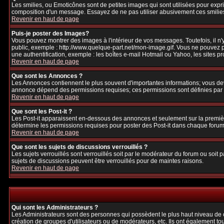
Les smilies, ou Emoticônes sont de petites images qui sont utilisées pour exprime
composition d'un message. Essayez de ne pas utiliser abusivement ces smilies, 
Revenir en haut de page
Puis-je poster des Images?
Vous pouvez montrer des images à l'intérieur de vos messages. Toutefois, il 
public, exemple : http://www.quelque-part.net/mon-image.gif. Vous ne pouvez pa
une authentification, exemple : les boîtes e-mail Hotmail ou Yahoo, les sites p
Revenir en haut de page
Que sont les Annonces ?
Les Annonces contiennent le plus souvent d'importantes informations; vous de
annonce dépend des permissions requises; ces permissions sont définies par l
Revenir en haut de page
Que sont les Post-it ?
Les Post-it apparaissent en-dessous des annonces et seulement sur la premièr
détermine les permissions requises pour poster des Post-it dans chaque forum
Revenir en haut de page
Que sont les sujets de discussions verrouillés ?
Les sujets verrouillés sont verrouillés soit par le modérateur du forum ou soi
sujets de discussions peuvent être verrouillés pour de maintes raisons.
Revenir en haut de page
Qui sont les Administrateurs ?
Les Administrateurs sont des personnes qui possèdent le plus haut niveau de con
création de groupes d'utilisateurs ou de modérateurs, etc. Ils ont également to