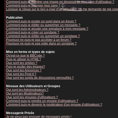
Comment puis-je montrer une image en dessous de mon nom d'utilisateur ?
Comment puis-je changer mon rang ?
Lorsque je clique sur le lien e-mail d'un utilisateur, on me demande de me con
Publication
Comment puis-je poster un sujet dans un forum ?
Comment puis-je éditer ou supprimer un message ?
Comment puis-je ajouter une signature à mon message ?
Comment puis-je créer un sondage ?
Comment puis-je éditer ou supprimer un sondage ?
Pourquoi ne puis-je pas accéder à un forum ?
Pourquoi ne puis-je pas voter dans un sondage ?
Mise en forme et types de sujets
Qu'est-ce que le BBCode ?
Puis-je utiliser le HTML?
Que sont les smilies ?
Puis-je poster des Images?
Que sont les Annonces ?
Que sont les Post-it ?
Que sont les sujets de discussions verrouillés ?
Niveaux des Utilisateurs et Groupes
Qui sont les Administrateurs ?
Qui sont les Modérateurs?
Que sont les groupes d'utilisateurs ?
Comment puis-je joindre un groupe d'utilisateurs ?
Comment puis-je devenir le modérateur d'un groupe d'utilisateurs ?
Messagerie Privée
Je ne peux pas envoyer de messages privés !