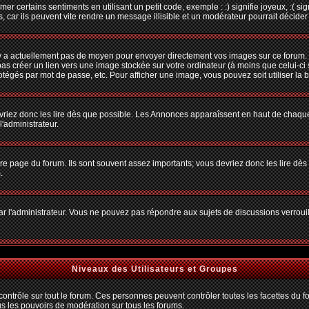
r certains sentiments en utilisant un petit code, exemple : :) signifie joyeux, :( sig
car ils peuvent vite rendre un message illisible et un modérateur pourrait décider
n'y a actuellement pas de moyen pour envoyer directement vos images sur ce forum.
s créer un lien vers une image stockée sur votre ordinateur (à moins que celui-ci 
rotégés par mot de passe, etc. Pour afficher une image, vous pouvez soit utiliser la 
vriez donc les lire dès que possible. Les Annonces apparaîssent en haut de chaque
'administrateur.
e page du forum. Ils sont souvent assez importants; vous devriez donc les lire dè
.
t par l'administrateur. Vous ne pouvez pas répondre aux sujets de discussions verro
Niveaux des Utilisateurs et Groupes
trôle sur tout le forum. Ces personnes peuvent contrôler toutes les facettes du for
us les pouvoirs de modération sur tous les forums.