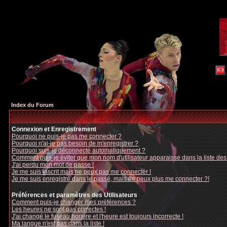
Index du Forum
Connexion et Enregistrement
Pourquoi ne puis-je pas me connecter ?
Pourquoi n'ai-je pas besoin de m'enregistrer ?
Pourquoi suis-je déconnecté automatiquement ?
Comment puis-je éviter que mon nom d'utilisateur apparaisse dans la liste des u
J'ai perdu mon mot de passe !
Je me suis inscrit mais ne peux pas me connecter !
Je me suis enregistré dans le passé, mais ne peux plus me connecter ?!
Préférences et paramètres des Utilisateurs
Comment puis-je changer mes préférences ?
Les heures ne sont pas correctes !
J'ai changé le fuseau horaire et l'heure est toujours incorrecte !
Ma langue n'est pas dans la liste !