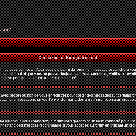
forum ?
Connexion et Enregistrement
n de vous connecter. Avez-vous été banni du forum (un message est affiché si vous 
tes pas banni et que vous ne pouvez toujours pas vous connecter, vérifiez et revérif
m; il se peut que le forum ait été mal configuré.
us avez besoin ou non de vous enregistrer pour poster des messages sur certains fo
atar, une messagerie privée, l'envoi d'e-mail à des amis, l'inscription à un groupe d
lorsque vous vous connectez, le forum vous gardera seulement connecté pour une pé
nectant; ceci n'est pas recommandé si vous accédez au forum en utilisant un ordina