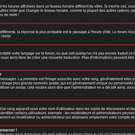
 les heures affichées dans un fuseau horaire différent du vôtre. Si c'est le cas, vo
illez noter que changer le fuseau horaire, comme la plupart des autres options, peu
jeu de mots !
 différente, la réponse la plus probable est le passage à l'heure d'été. Le forum n'a
 réelle.
 installé votre langage sur le forum, ou que soit quelqu'un n'a pas encore traduit c
z-vous alors libre de créer une nouvelle traduction. Plus d'informations peuvent êtr
?
es messages. La première est l'image associée avec votre rang, généralement elles
une image plus grande nommée avatar, qui est généralement unique ou personnelle à ch
utiliser un avatar, cela voudra alors dire que l'administrateur en a décidé ainsi, v
'un rang apparaît sous votre nom d'utilisateur dans les sujets de discussions et dans
tifier certains utilisateurs, exemple : les modérateurs et administrateurs peuvent 
bablement un modérateur ou administrateur qui abaissera simplement votre compte d
connecter !
 gens via le formulaire d'e-mail intégré au forum (dans le cas où l'administrateur aur