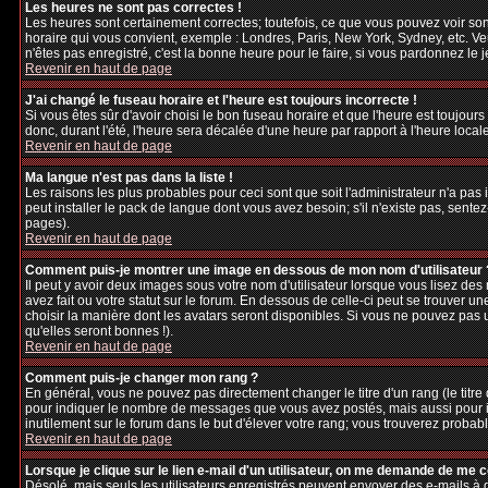
Les heures ne sont pas correctes !
Les heures sont certainement correctes; toutefois, ce que vous pouvez voir sont
horaire qui vous convient, exemple : Londres, Paris, New York, Sydney, etc. Veu
n'êtes pas enregistré, c'est la bonne heure pour le faire, si vous pardonnez le 
Revenir en haut de page
J'ai changé le fuseau horaire et l'heure est toujours incorrecte !
Si vous êtes sûr d'avoir choisi le bon fuseau horaire et que l'heure est toujours
donc, durant l'été, l'heure sera décalée d'une heure par rapport à l'heure locale
Revenir en haut de page
Ma langue n'est pas dans la liste !
Les raisons les plus probables pour ceci sont que soit l'administrateur n'a pas
peut installer le pack de langue dont vous avez besoin; s'il n'existe pas, sente
pages).
Revenir en haut de page
Comment puis-je montrer une image en dessous de mon nom d'utilisateur 
Il peut y avoir deux images sous votre nom d'utilisateur lorsque vous lisez d
avez fait ou votre statut sur le forum. En dessous de celle-ci peut se trouver 
choisir la manière dont les avatars seront disponibles. Si vous ne pouvez pas 
qu'elles seront bonnes !).
Revenir en haut de page
Comment puis-je changer mon rang ?
En général, vous ne pouvez pas directement changer le titre d'un rang (le titre d
pour indiquer le nombre de messages que vous avez postés, mais aussi pour iden
inutilement sur le forum dans le but d'élever votre rang; vous trouverez pro
Revenir en haut de page
Lorsque je clique sur le lien e-mail d'un utilisateur, on me demande de me 
Désolé, mais seuls les utilisateurs enregistrés peuvent envoyer des e-mails à des