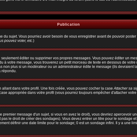
Publication
age du sujet. Vous pourriez avoir besoin de vous enregistrer avant de pouvoir poster 
s pouvez voter, etc.
)
 seulement éditer ou supprimer vos propres messages. Vous pouvez éditer un messa
à votre message, vous trouverez un petit morceau de texte en dessous de votre me
pas non plus si un modérateur ou un administrateur édite le message (ils devraient l
a répondu.
allant dans votre profil. Une fois créée, vous pouvez cocher la case
Attacher sa s
ase appropriée dans votre profil (vous pourrez toujours empêcher d'attacher votre
e premier message d'un sujet, si vous en avez le droit), vous devriez apercevoir un
 pas le droit de créer des sondages). Vous devez entrer un titre pour le sondage e
ent définir une date limite pour le sondage; 0 est un sondage infini. Il y a une limi