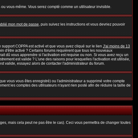
s ou vous-même. Vous serez compté comme un utilisateur invisible.
oublié mon mot de passe
, puis suivez les instructions et vous devriez pouvoir
 le support COPPA est activé et que vous avez cliqué sur le lien
J'ai moins de 13
oin d'être activé ? Certains forums requièrent que tous les nouveaux
it dû vous apprendre si l'activation est requise ou non. Si vous avez reçu un
strement est valide ? L'une des raisons pour lesquelles l'activation est utilisée,
t valide, essayez alors de contacter l'administrateur du forum.
rsque vous vous êtes enregistré) ou l'administrateur a supprimé votre compte
ent les comptes des utilisateurs n'ayant rien posté afin de réduire la taille de
es, mais cela peut ne pas être le cas). Ceci vous permettra de changer toutes