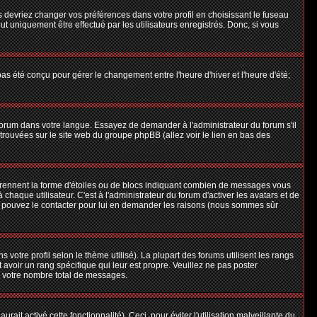
us devriez changer vos préférences dans votre profil en choisissant le fuseau
t uniquement être effectué par les utilisateurs enregistrés. Donc, si vous
 pas été conçu pour gérer le changement entre l'heure d'hiver et l'heure d'été;
e forum dans votre langue. Essayez de demander à l'administrateur du forum s'il
e trouvées sur le site web du groupe phpBB (allez voir le lien en bas des
 prennent la forme d'étoiles ou de blocs indiquant combien de messages vous
aque utilisateur. C'est à l'administrateur du forum d'activer les avatars et de
ous pouvez le contacter pour lui en demander les raisons (nous sommes sûr
 votre profil selon le thème utilisé). La plupart des forums utilisent les rangs
avoir un rang spécifique qui leur est propre. Veuillez ne pas poster
e votre nombre total de messages.
ait activé cette fonctionnalité). Ceci, pour éviter l'utilisation malveillante du