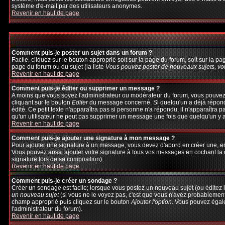
système d'e-mail par des utilisateurs anonymes.
Revenir en haut de page
Comment puis-je poster un sujet dans un forum ?
Facile, cliquez sur le bouton approprié soit sur la page du forum, soit sur la p
page du forum ou du sujet (la liste
Vous pouvez poster de nouveaux sujets, vou
Revenir en haut de page
Comment puis-je éditer ou supprimer un message ?
A moins que vous soyez l'administrateur ou modérateur du forum, vous pouvez
cliquant sur le bouton
Editer
du message concerné. Si quelqu'un a déjà répondu 
édité. Ce petit texte n'apparaîtra pas si personne n'a répondu, il n'apparaîtra 
qu'un utilisateur ne peut pas supprimer un message une fois que quelqu'un y 
Revenir en haut de page
Comment puis-je ajouter une signature à mon message ?
Pour ajouter une signature à un message, vous devez d'abord en créer une, en 
Vous pouvez aussi ajouter votre signature à tous vos messages en cochant la c
signature lors de sa composition).
Revenir en haut de page
Comment puis-je créer un sondage ?
Créer un sondage est facile; lorsque vous postez un nouveau sujet (ou éditez l
un nouveau sujet
(si vous ne le voyez pas, c'est que vous n'avez probablement
champ approprié puis cliquez sur le bouton
Ajouter l'option
. Vous pouvez égalem
l'administrateur du forum).
Revenir en haut de page