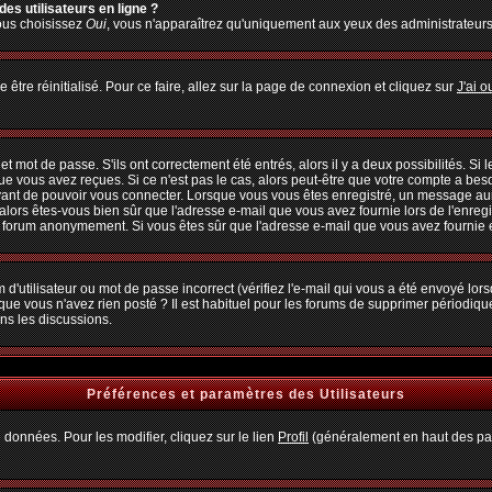
es utilisateurs en ligne ?
vous choisissez
Oui
, vous n'apparaîtrez qu'uniquement aux yeux des administrateur
 être réinitialisé. Pour ce faire, allez sur la page de connexion et cliquez sur
J'ai 
 mot de passe. S'ils ont correctement été entrés, alors il y a deux possibilités. Si
ue vous avez reçues. Si ce n'est pas le cas, alors peut-être que votre compte a bes
avant de pouvoir vous connecter. Lorsque vous vous êtes enregistré, un message aura
, alors êtes-vous bien sûr que l'adresse e-mail que vous avez fournie lors de l'enregi
u forum anonymement. Si vous êtes sûr que l'adresse e-mail que vous avez fournie es
d'utilisateur ou mot de passe incorrect (vérifiez l'e-mail qui vous a été envoyé lo
que vous n'avez rien posté ? Il est habituel pour les forums de supprimer périodiquem
ns les discussions.
Préférences et paramètres des Utilisateurs
 données. Pour les modifier, cliquez sur le lien
Profil
(généralement en haut des pag