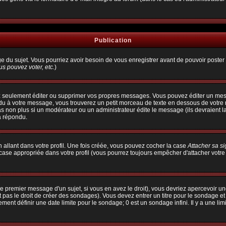
Publication
age du sujet. Vous pourriez avoir besoin de vous enregistrer avant de pouvoir poster 
s pouvez voter, etc.
)
 seulement éditer ou supprimer vos propres messages. Vous pouvez éditer un messa
à votre message, vous trouverez un petit morceau de texte en dessous de votre me
pas non plus si un modérateur ou un administrateur édite le message (ils devraient l
a répondu.
allant dans votre profil. Une fois créée, vous pouvez cocher la case
Attacher sa s
ase appropriée dans votre profil (vous pourrez toujours empêcher d'attacher votre
e premier message d'un sujet, si vous en avez le droit), vous devriez apercevoir un
 pas le droit de créer des sondages). Vous devez entrer un titre pour le sondage e
ent définir une date limite pour le sondage; 0 est un sondage infini. Il y a une limi