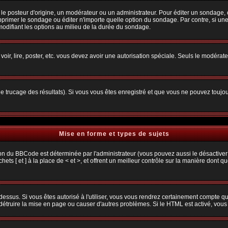
osteur d'origine, un modérateur ou un administrateur. Pour éditer un sondage, cliq
primer le sondage ou éditer n'importe quelle option du sondage. Par contre, si une
 modifiant les options au milieu de la durée du sondage.
 voir, lire, poster, etc. vous devez avoir une autorisation spéciale. Seuls le modéra
 le trucage des résultats). Si vous vous êtes enregistré et que vous ne pouvez toujo
Mise en forme et types de sujets
ion du BBCode est déterminée par l'administrateur (vous pouvez aussi le désactiver
s [ et ] à la place de < et >, et offrent un meilleur contrôle sur la manière dont q
 dessus. Si vous êtes autorisé à l'utiliser, vous vous rendrez certainement compte
t détruire la mise en page ou causer d'autres problèmes. Si le HTML est activé, vou