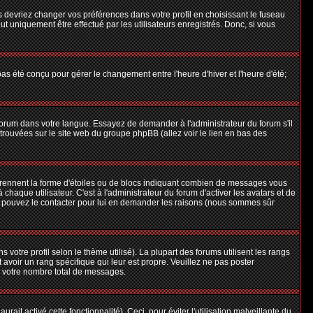
us devriez changer vos préférences dans votre profil en choisissant le fuseau
t uniquement être effectué par les utilisateurs enregistrés. Donc, si vous
 pas été conçu pour gérer le changement entre l'heure d'hiver et l'heure d'été;
e forum dans votre langue. Essayez de demander à l'administrateur du forum s'il
e trouvées sur le site web du groupe phpBB (allez voir le lien en bas des
 prennent la forme d'étoiles ou de blocs indiquant combien de messages vous
aque utilisateur. C'est à l'administrateur du forum d'activer les avatars et de
ous pouvez le contacter pour lui en demander les raisons (nous sommes sûr
 votre profil selon le thème utilisé). La plupart des forums utilisent les rangs
avoir un rang spécifique qui leur est propre. Veuillez ne pas poster
e votre nombre total de messages.
ait activé cette fonctionnalité). Ceci, pour éviter l'utilisation malveillante du