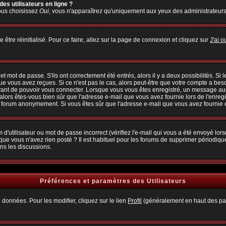
es utilisateurs en ligne ?
vous choisissez
Oui
, vous n'apparaîtrez qu'uniquement aux yeux des administrateur
 être réinitialisé. Pour ce faire, allez sur la page de connexion et cliquez sur
J'ai 
 mot de passe. S'ils ont correctement été entrés, alors il y a deux possibilités. Si
ue vous avez reçues. Si ce n'est pas le cas, alors peut-être que votre compte a bes
avant de pouvoir vous connecter. Lorsque vous vous êtes enregistré, un message aura
, alors êtes-vous bien sûr que l'adresse e-mail que vous avez fournie lors de l'enregi
u forum anonymement. Si vous êtes sûr que l'adresse e-mail que vous avez fournie es
d'utilisateur ou mot de passe incorrect (vérifiez l'e-mail qui vous a été envoyé lo
que vous n'avez rien posté ? Il est habituel pour les forums de supprimer périodiquem
ns les discussions.
Préférences et paramètres des Utilisateurs
 données. Pour les modifier, cliquez sur le lien
Profil
(généralement en haut des pag