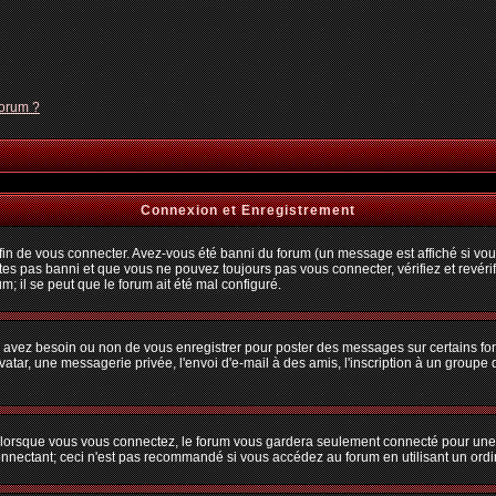
forum ?
Connexion et Enregistrement
n de vous connecter. Avez-vous été banni du forum (un message est affiché si vous 
tes pas banni et que vous ne pouvez toujours pas vous connecter, vérifiez et revérif
m; il se peut que le forum ait été mal configuré.
us avez besoin ou non de vous enregistrer pour poster des messages sur certains fo
atar, une messagerie privée, l'envoi d'e-mail à des amis, l'inscription à un groupe d
lorsque vous vous connectez, le forum vous gardera seulement connecté pour une pé
nectant; ceci n'est pas recommandé si vous accédez au forum en utilisant un ordina