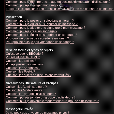
Comment puis-je montrer une image en dessous de mon nom d'utilisateur ?
Comment puis-je changer mon rang ?
Lorsque je clique sur le lien e-mail d'un utilisateur, on me demande de me con
Publication
Comment puis-je poster un sujet dans un forum ?
Comment puis-je éditer ou supprimer un message ?
Comment puis-je ajouter une signature à mon message ?
Comment puis-je créer un sondage ?
Comment puis-je éditer ou supprimer un sondage ?
Pourquoi ne puis-je pas accéder à un forum ?
Pourquoi ne puis-je pas voter dans un sondage ?
Mise en forme et types de sujets
Qu'est-ce que le BBCode ?
Puis-je utiliser le HTML?
Que sont les smilies ?
Puis-je poster des Images?
Que sont les Annonces ?
Que sont les Post-it ?
Que sont les sujets de discussions verrouillés ?
Niveaux des Utilisateurs et Groupes
Qui sont les Administrateurs ?
Qui sont les Modérateurs?
Que sont les groupes d'utilisateurs ?
Comment puis-je joindre un groupe d'utilisateurs ?
Comment puis-je devenir le modérateur d'un groupe d'utilisateurs ?
Messagerie Privée
Je ne peux pas envoyer de messages privés !