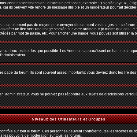
r certains sentiments en utilisant un petit code, exemple : :) signifie joyeux, :( sig
car ils peuvent vite rendre un message illisible et un modérateur pourrait décider
n'y a actuellement pas de moyen pour envoyer directement vos images sur ce forum.
s créer un lien vers une image stockée sur votre ordinateur (à moins que celui-ci 
rotégés par mot de passe, etc. Pour afficher une image, vous pouvez soit utiliser la 
vriez donc les lire dès que possible. Les Annonces apparaîssent en haut de chaque
'administrateur.
e page du forum. Ils sont souvent assez importants; vous devriez donc les lire dè
.
t par l'administrateur. Vous ne pouvez pas répondre aux sujets de discussions verro
Niveaux des Utilisateurs et Groupes
trôle sur tout le forum. Ces personnes peuvent contrôler toutes les facettes du for
us les pouvoirs de modération sur tous les forums.