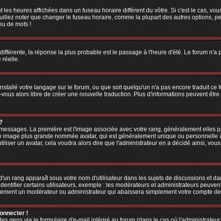
 les heures affichées dans un fuseau horaire différent du vôtre. Si c'est le cas, vo
illez noter que changer le fuseau horaire, comme la plupart des autres options, peu
jeu de mots !
 différente, la réponse la plus probable est le passage à l'heure d'été. Le forum n'a
 réelle.
 installé votre langage sur le forum, ou que soit quelqu'un n'a pas encore traduit c
z-vous alors libre de créer une nouvelle traduction. Plus d'informations peuvent êtr
?
es messages. La première est l'image associée avec votre rang, généralement elles
une image plus grande nommée avatar, qui est généralement unique ou personnelle à ch
utiliser un avatar, cela voudra alors dire que l'administrateur en a décidé ainsi, v
'un rang apparaît sous votre nom d'utilisateur dans les sujets de discussions et dans
tifier certains utilisateurs, exemple : les modérateurs et administrateurs peuvent 
bablement un modérateur ou administrateur qui abaissera simplement votre compte d
connecter !
 gens via le formulaire d'e-mail intégré au forum (dans le cas où l'administrateur aur