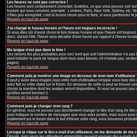
Les heures ne sont pas correctes !
Les heures sont certainement correctes; toutefois, ce que vous pouvez voir sont
horaire qui vous convient, exemple : Londres, Paris, New York, Sydney, etc. Veu
n'êtes pas enregistré, c'est la bonne heure pour le faire, si vous pardonnez le 
Revenir en haut de page
J'ai changé le fuseau horaire et l'heure est toujours incorrecte !
Si vous êtes sûr d'avoir choisi le bon fuseau horaire et que l'heure est toujours
donc, durant l'été, l'heure sera décalée d'une heure par rapport à l'heure locale
Revenir en haut de page
Ma langue n'est pas dans la liste !
Les raisons les plus probables pour ceci sont que soit l'administrateur n'a pas
peut installer le pack de langue dont vous avez besoin; s'il n'existe pas, sente
pages).
Revenir en haut de page
Comment puis-je montrer une image en dessous de mon nom d'utilisateur 
Il peut y avoir deux images sous votre nom d'utilisateur lorsque vous lisez d
avez fait ou votre statut sur le forum. En dessous de celle-ci peut se trouver 
choisir la manière dont les avatars seront disponibles. Si vous ne pouvez pas 
qu'elles seront bonnes !).
Revenir en haut de page
Comment puis-je changer mon rang ?
En général, vous ne pouvez pas directement changer le titre d'un rang (le titre d
pour indiquer le nombre de messages que vous avez postés, mais aussi pour iden
inutilement sur le forum dans le but d'élever votre rang; vous trouverez pro
Revenir en haut de page
Lorsque je clique sur le lien e-mail d'un utilisateur, on me demande de me 
Désolé, mais seuls les utilisateurs enregistrés peuvent envoyer des e-mails à des