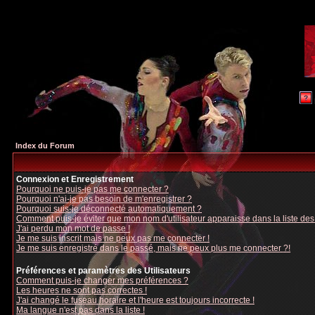
Index du Forum
Connexion et Enregistrement
Pourquoi ne puis-je pas me connecter ?
Pourquoi n'ai-je pas besoin de m'enregistrer ?
Pourquoi suis-je déconnecté automatiquement ?
Comment puis-je éviter que mon nom d'utilisateur apparaisse dans la liste des u
J'ai perdu mon mot de passe !
Je me suis inscrit mais ne peux pas me connecter !
Je me suis enregistré dans le passé, mais ne peux plus me connecter ?!
Préférences et paramètres des Utilisateurs
Comment puis-je changer mes préférences ?
Les heures ne sont pas correctes !
J'ai changé le fuseau horaire et l'heure est toujours incorrecte !
Ma langue n'est pas dans la liste !