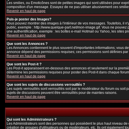
Les smilies, ou Emoticônes sont de petites images qui sont utilisées pour exprime
composition d'un message. Essayez de ne pas utiliser abusivement ces smilies, 
Revenir en haut de page
Puis-je poster des Images?
Vous pouvez montrer des images à l'intérieur de vos messages. Toutefois, il 
public, exemple : http://www.quelque-part.net/mon-image.gif. Vous ne pouvez pa
une authentification, exemple : les boîtes e-mail Hotmail ou Yahoo, les sites p
Revenir en haut de page
Que sont les Annonces ?
Les Annonces contiennent le plus souvent d'importantes informations; vous de
annonce dépend des permissions requises; ces permissions sont définies par l
Revenir en haut de page
Que sont les Post-it ?
Les Post-it apparaissent en-dessous des annonces et seulement sur la premièr
détermine les permissions requises pour poster des Post-it dans chaque forum
Revenir en haut de page
Que sont les sujets de discussions verrouillés ?
Les sujets verrouillés sont verrouillés soit par le modérateur du forum ou soi
sujets de discussions peuvent être verrouillés pour de maintes raisons.
Revenir en haut de page
Qui sont les Administrateurs ?
Les Administrateurs sont des personnes qui possèdent le plus haut niveau de con
création de groupes d'utilisateurs ou de modérateurs, etc. Ils ont également to