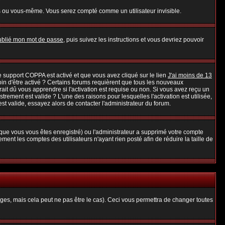
s ou vous-même. Vous serez compté comme un utilisateur invisible.
oublié mon mot de passe
, puis suivez les instructions et vous devriez pouvoir
 le support COPPA est activé et que vous avez cliqué sur le lien
J'ai moins de 13
oin d'être activé ? Certains forums requièrent que tous les nouveaux
it dû vous apprendre si l'activation est requise ou non. Si vous avez reçu un
strement est valide ? L'une des raisons pour lesquelles l'activation est utilisée,
t valide, essayez alors de contacter l'administrateur du forum.
rsque vous vous êtes enregistré) ou l'administrateur a supprimé votre compte
ent les comptes des utilisateurs n'ayant rien posté afin de réduire la taille de
es, mais cela peut ne pas être le cas). Ceci vous permettra de changer toutes