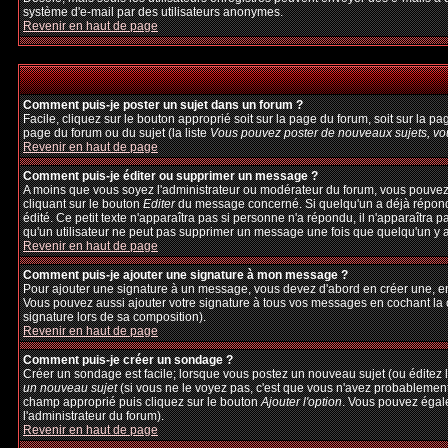
système d'e-mail par des utilisateurs anonymes.
Revenir en haut de page
Comment puis-je poster un sujet dans un forum ?
Facile, cliquez sur le bouton approprié soit sur la page du forum, soit sur la p
page du forum ou du sujet (la liste
Vous pouvez poster de nouveaux sujets, vou
Revenir en haut de page
Comment puis-je éditer ou supprimer un message ?
A moins que vous soyez l'administrateur ou modérateur du forum, vous pouvez
cliquant sur le bouton
Editer
du message concerné. Si quelqu'un a déjà répondu 
édité. Ce petit texte n'apparaîtra pas si personne n'a répondu, il n'apparaîtra 
qu'un utilisateur ne peut pas supprimer un message une fois que quelqu'un y 
Revenir en haut de page
Comment puis-je ajouter une signature à mon message ?
Pour ajouter une signature à un message, vous devez d'abord en créer une, en 
Vous pouvez aussi ajouter votre signature à tous vos messages en cochant la c
signature lors de sa composition).
Revenir en haut de page
Comment puis-je créer un sondage ?
Créer un sondage est facile; lorsque vous postez un nouveau sujet (ou éditez l
un nouveau sujet
(si vous ne le voyez pas, c'est que vous n'avez probablement
champ approprié puis cliquez sur le bouton
Ajouter l'option
. Vous pouvez égalem
l'administrateur du forum).
Revenir en haut de page