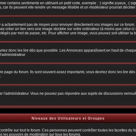
r certains sentiments en utilisant un petit code, exemple : :) signifie joyeux, :( sig
car ils peuvent vite rendre un message illisible et un modérateur pourrait décider
n'y a actuellement pas de moyen pour envoyer directement vos images sur ce forum.
s créer un lien vers une image stockée sur votre ordinateur (à moins que celui-ci 
rotégés par mot de passe, etc. Pour afficher une image, vous pouvez soit utiliser la 
vriez donc les lire dès que possible. Les Annonces apparaîssent en haut de chaque
'administrateur.
e page du forum. Ils sont souvent assez importants; vous devriez donc les lire dè
.
t par l'administrateur. Vous ne pouvez pas répondre aux sujets de discussions verro
Niveaux des Utilisateurs et Groupes
trôle sur tout le forum. Ces personnes peuvent contrôler toutes les facettes du for
us les pouvoirs de modération sur tous les forums.