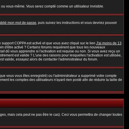
s ou vous-même. Vous serez compté comme un utilisateur invisible.
oublié mon mot de passe
, puis suivez les instructions et vous devriez pouvoir
 le support COPPA est activé et que vous avez cliqué sur le lien
J'ai moins de 13
oin d'être activé ? Certains forums requièrent que tous les nouveaux
it dû vous apprendre si l'activation est requise ou non. Si vous avez reçu un
strement est valide ? L'une des raisons pour lesquelles l'activation est utilisée,
t valide, essayez alors de contacter l'administrateur du forum.
rsque vous vous êtes enregistré) ou l'administrateur a supprimé votre compte
ent les comptes des utilisateurs n'ayant rien posté afin de réduire la taille de
es, mais cela peut ne pas être le cas). Ceci vous permettra de changer toutes