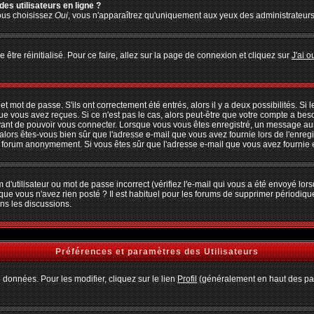
es utilisateurs en ligne ?
vous choisissez
Oui
, vous n'apparaîtrez qu'uniquement aux yeux des administrateur
 être réinitialisé. Pour ce faire, allez sur la page de connexion et cliquez sur
J'ai 
 mot de passe. S'ils ont correctement été entrés, alors il y a deux possibilités. Si
ue vous avez reçues. Si ce n'est pas le cas, alors peut-être que votre compte a bes
avant de pouvoir vous connecter. Lorsque vous vous êtes enregistré, un message aura
, alors êtes-vous bien sûr que l'adresse e-mail que vous avez fournie lors de l'enregi
u forum anonymement. Si vous êtes sûr que l'adresse e-mail que vous avez fournie es
d'utilisateur ou mot de passe incorrect (vérifiez l'e-mail qui vous a été envoyé lo
que vous n'avez rien posté ? Il est habituel pour les forums de supprimer périodiquem
ns les discussions.
Préférences et paramètres des Utilisateurs
 données. Pour les modifier, cliquez sur le lien
Profil
(généralement en haut des pag