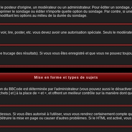
osteur d'origine, un modérateur ou un administrateur. Pour éditer un sondage, cliq
primer le sondage ou éditer n'importe quelle option du sondage. Par contre, si une
 modifiant les options au milieu de la durée du sondage.
 voir, lire, poster, etc. vous devez avoir une autorisation spéciale. Seuls le modéra
 le trucage des résultats). Si vous vous êtes enregistré et que vous ne pouvez toujo
Mise en forme et types de sujets
ion du BBCode est déterminée par l'administrateur (vous pouvez aussi le désactiver
s [ et ] à la place de < et >, et offrent un meilleur contrôle sur la manière dont q
 dessus. Si vous êtes autorisé à l'utiliser, vous vous rendrez certainement compte
t détruire la mise en page ou causer d'autres problèmes. Si le HTML est activé, vou