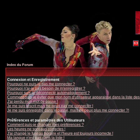
Index du Forum
Connexion et Enregistrement
Pourquoi ne puis-je pas me connecter ?
Pourquoi n'ai-je pas besoin de m'enregistrer ?
Pourquoi suis-je déconnecté automatiquement ?
Comment puis-je éviter que mon nom d'utilisateur apparaisse dans la liste des u
J'ai perdu mon mot de passe !
Je me suis inscrit mais ne peux pas me connecter !
Je me suis enregistré dans le passé, mais ne peux plus me connecter ?!
Préférences et paramètres des Utilisateurs
Comment puis-je changer mes préférences ?
Les heures ne sont pas correctes !
J'ai changé le fuseau horaire et l'heure est toujours incorrecte !
Ma langue n'est pas dans la liste !