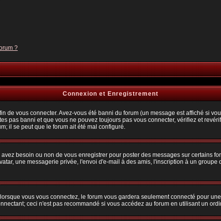
forum ?
Connexion et Enregistrement
n de vous connecter. Avez-vous été banni du forum (un message est affiché si vous 
tes pas banni et que vous ne pouvez toujours pas vous connecter, vérifiez et revérif
m; il se peut que le forum ait été mal configuré.
us avez besoin ou non de vous enregistrer pour poster des messages sur certains fo
atar, une messagerie privée, l'envoi d'e-mail à des amis, l'inscription à un groupe d
lorsque vous vous connectez, le forum vous gardera seulement connecté pour une pé
nectant; ceci n'est pas recommandé si vous accédez au forum en utilisant un ordina