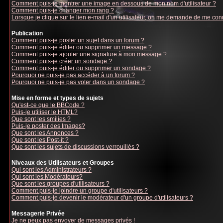
Comment puis-je montrer une image en dessous de mon nom d'utilisateur ?
Comment puis-je changer mon rang ?
Lorsque je clique sur le lien e-mail d'un utilisateur, on me demande de me con
Publication
Comment puis-je poster un sujet dans un forum ?
Comment puis-je éditer ou supprimer un message ?
Comment puis-je ajouter une signature à mon message ?
Comment puis-je créer un sondage ?
Comment puis-je éditer ou supprimer un sondage ?
Pourquoi ne puis-je pas accéder à un forum ?
Pourquoi ne puis-je pas voter dans un sondage ?
Mise en forme et types de sujets
Qu'est-ce que le BBCode ?
Puis-je utiliser le HTML?
Que sont les smilies ?
Puis-je poster des Images?
Que sont les Annonces ?
Que sont les Post-it ?
Que sont les sujets de discussions verrouillés ?
Niveaux des Utilisateurs et Groupes
Qui sont les Administrateurs ?
Qui sont les Modérateurs?
Que sont les groupes d'utilisateurs ?
Comment puis-je joindre un groupe d'utilisateurs ?
Comment puis-je devenir le modérateur d'un groupe d'utilisateurs ?
Messagerie Privée
Je ne peux pas envoyer de messages privés !