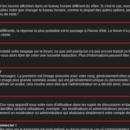
 les heures affichées dans un fuseau horaire différent du vôtre. Si c'est le cas, vo
illez noter que changer le fuseau horaire, comme la plupart des autres options, peu
jeu de mots !
 différente, la réponse la plus probable est le passage à l'heure d'été. Le forum n'a
 réelle.
 installé votre langage sur le forum, ou que soit quelqu'un n'a pas encore traduit c
z-vous alors libre de créer une nouvelle traduction. Plus d'informations peuvent êtr
?
es messages. La première est l'image associée avec votre rang, généralement elles
une image plus grande nommée avatar, qui est généralement unique ou personnelle à ch
utiliser un avatar, cela voudra alors dire que l'administrateur en a décidé ainsi, v
'un rang apparaît sous votre nom d'utilisateur dans les sujets de discussions et dans
tifier certains utilisateurs, exemple : les modérateurs et administrateurs peuvent 
bablement un modérateur ou administrateur qui abaissera simplement votre compte d
connecter !
 gens via le formulaire d'e-mail intégré au forum (dans le cas où l'administrateur aur