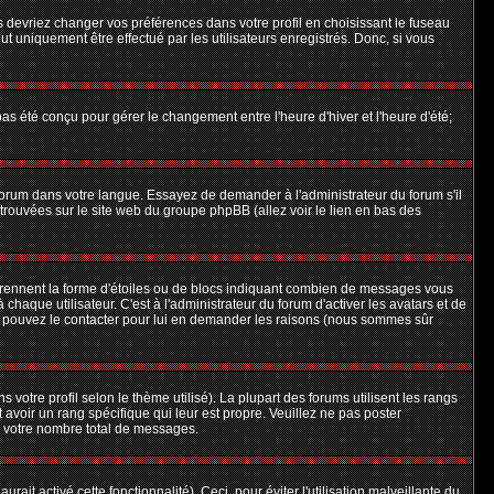
us devriez changer vos préférences dans votre profil en choisissant le fuseau
t uniquement être effectué par les utilisateurs enregistrés. Donc, si vous
 pas été conçu pour gérer le changement entre l'heure d'hiver et l'heure d'été;
e forum dans votre langue. Essayez de demander à l'administrateur du forum s'il
e trouvées sur le site web du groupe phpBB (allez voir le lien en bas des
 prennent la forme d'étoiles ou de blocs indiquant combien de messages vous
aque utilisateur. C'est à l'administrateur du forum d'activer les avatars et de
ous pouvez le contacter pour lui en demander les raisons (nous sommes sûr
 votre profil selon le thème utilisé). La plupart des forums utilisent les rangs
avoir un rang spécifique qui leur est propre. Veuillez ne pas poster
e votre nombre total de messages.
ait activé cette fonctionnalité). Ceci, pour éviter l'utilisation malveillante du