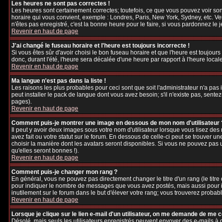
Les heures ne sont pas correctes !
Les heures sont certainement correctes; toutefois, ce que vous pouvez voir sont
horaire qui vous convient, exemple : Londres, Paris, New York, Sydney, etc. Veu
n'êtes pas enregistré, c'est la bonne heure pour le faire, si vous pardonnez le 
Revenir en haut de page
J'ai changé le fuseau horaire et l'heure est toujours incorrecte !
Si vous êtes sûr d'avoir choisi le bon fuseau horaire et que l'heure est toujours
donc, durant l'été, l'heure sera décalée d'une heure par rapport à l'heure locale
Revenir en haut de page
Ma langue n'est pas dans la liste !
Les raisons les plus probables pour ceci sont que soit l'administrateur n'a pas
peut installer le pack de langue dont vous avez besoin; s'il n'existe pas, sente
pages).
Revenir en haut de page
Comment puis-je montrer une image en dessous de mon nom d'utilisateur 
Il peut y avoir deux images sous votre nom d'utilisateur lorsque vous lisez d
avez fait ou votre statut sur le forum. En dessous de celle-ci peut se trouver 
choisir la manière dont les avatars seront disponibles. Si vous ne pouvez pas 
qu'elles seront bonnes !).
Revenir en haut de page
Comment puis-je changer mon rang ?
En général, vous ne pouvez pas directement changer le titre d'un rang (le titre d
pour indiquer le nombre de messages que vous avez postés, mais aussi pour iden
inutilement sur le forum dans le but d'élever votre rang; vous trouverez pro
Revenir en haut de page
Lorsque je clique sur le lien e-mail d'un utilisateur, on me demande de me 
Désolé, mais seuls les utilisateurs enregistrés peuvent envoyer des e-mails à des