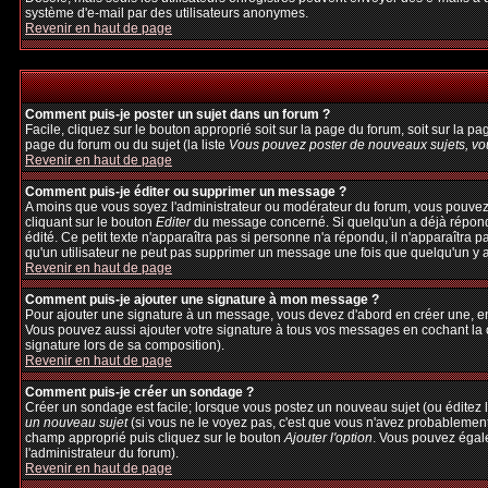
système d'e-mail par des utilisateurs anonymes.
Revenir en haut de page
Comment puis-je poster un sujet dans un forum ?
Facile, cliquez sur le bouton approprié soit sur la page du forum, soit sur la p
page du forum ou du sujet (la liste
Vous pouvez poster de nouveaux sujets, vou
Revenir en haut de page
Comment puis-je éditer ou supprimer un message ?
A moins que vous soyez l'administrateur ou modérateur du forum, vous pouvez
cliquant sur le bouton
Editer
du message concerné. Si quelqu'un a déjà répondu 
édité. Ce petit texte n'apparaîtra pas si personne n'a répondu, il n'apparaîtra 
qu'un utilisateur ne peut pas supprimer un message une fois que quelqu'un y 
Revenir en haut de page
Comment puis-je ajouter une signature à mon message ?
Pour ajouter une signature à un message, vous devez d'abord en créer une, en 
Vous pouvez aussi ajouter votre signature à tous vos messages en cochant la c
signature lors de sa composition).
Revenir en haut de page
Comment puis-je créer un sondage ?
Créer un sondage est facile; lorsque vous postez un nouveau sujet (ou éditez l
un nouveau sujet
(si vous ne le voyez pas, c'est que vous n'avez probablement
champ approprié puis cliquez sur le bouton
Ajouter l'option
. Vous pouvez égalem
l'administrateur du forum).
Revenir en haut de page