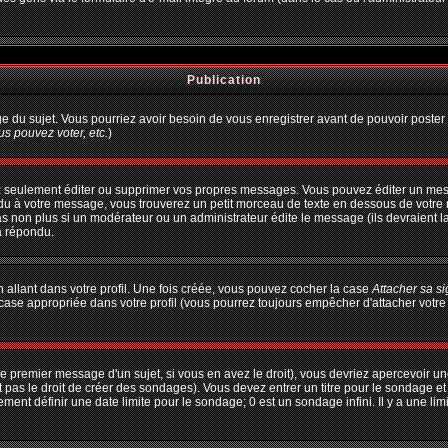
Publication
age du sujet. Vous pourriez avoir besoin de vous enregistrer avant de pouvoir poster 
s pouvez voter, etc.
)
 seulement éditer ou supprimer vos propres messages. Vous pouvez éditer un messa
à votre message, vous trouverez un petit morceau de texte en dessous de votre me
pas non plus si un modérateur ou un administrateur édite le message (ils devraient l
a répondu.
allant dans votre profil. Une fois créée, vous pouvez cocher la case
Attacher sa s
ase appropriée dans votre profil (vous pourrez toujours empêcher d'attacher votre
e premier message d'un sujet, si vous en avez le droit), vous devriez apercevoir un
 pas le droit de créer des sondages). Vous devez entrer un titre pour le sondage e
ent définir une date limite pour le sondage; 0 est un sondage infini. Il y a une limi