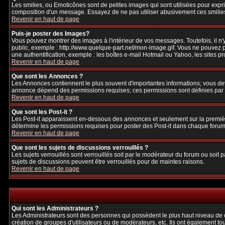
Les smilies, ou Emoticônes sont de petites images qui sont utilisées pour exprime
composition d'un message. Essayez de ne pas utiliser abusivement ces smilies, 
Revenir en haut de page
Puis-je poster des Images?
Vous pouvez montrer des images à l'intérieur de vos messages. Toutefois, il 
public, exemple : http://www.quelque-part.net/mon-image.gif. Vous ne pouvez pa
une authentification, exemple : les boîtes e-mail Hotmail ou Yahoo, les sites p
Revenir en haut de page
Que sont les Annonces ?
Les Annonces contiennent le plus souvent d'importantes informations; vous de
annonce dépend des permissions requises; ces permissions sont définies par l
Revenir en haut de page
Que sont les Post-it ?
Les Post-it apparaissent en-dessous des annonces et seulement sur la premièr
détermine les permissions requises pour poster des Post-it dans chaque forum
Revenir en haut de page
Que sont les sujets de discussions verrouillés ?
Les sujets verrouillés sont verrouillés soit par le modérateur du forum ou soi
sujets de discussions peuvent être verrouillés pour de maintes raisons.
Revenir en haut de page
Qui sont les Administrateurs ?
Les Administrateurs sont des personnes qui possèdent le plus haut niveau de con
création de groupes d'utilisateurs ou de modérateurs, etc. Ils ont également to