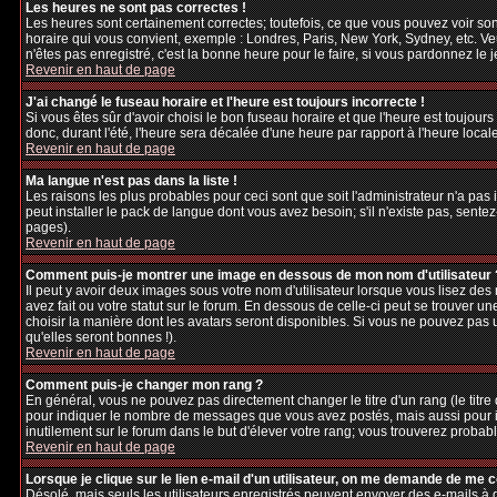
Les heures ne sont pas correctes !
Les heures sont certainement correctes; toutefois, ce que vous pouvez voir sont
horaire qui vous convient, exemple : Londres, Paris, New York, Sydney, etc. Veu
n'êtes pas enregistré, c'est la bonne heure pour le faire, si vous pardonnez le 
Revenir en haut de page
J'ai changé le fuseau horaire et l'heure est toujours incorrecte !
Si vous êtes sûr d'avoir choisi le bon fuseau horaire et que l'heure est toujours
donc, durant l'été, l'heure sera décalée d'une heure par rapport à l'heure locale
Revenir en haut de page
Ma langue n'est pas dans la liste !
Les raisons les plus probables pour ceci sont que soit l'administrateur n'a pas
peut installer le pack de langue dont vous avez besoin; s'il n'existe pas, sente
pages).
Revenir en haut de page
Comment puis-je montrer une image en dessous de mon nom d'utilisateur 
Il peut y avoir deux images sous votre nom d'utilisateur lorsque vous lisez d
avez fait ou votre statut sur le forum. En dessous de celle-ci peut se trouver 
choisir la manière dont les avatars seront disponibles. Si vous ne pouvez pas 
qu'elles seront bonnes !).
Revenir en haut de page
Comment puis-je changer mon rang ?
En général, vous ne pouvez pas directement changer le titre d'un rang (le titre d
pour indiquer le nombre de messages que vous avez postés, mais aussi pour iden
inutilement sur le forum dans le but d'élever votre rang; vous trouverez pro
Revenir en haut de page
Lorsque je clique sur le lien e-mail d'un utilisateur, on me demande de me 
Désolé, mais seuls les utilisateurs enregistrés peuvent envoyer des e-mails à des