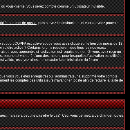
s ou vous-même. Vous serez compté comme un utilisateur invisible.
oublié mon mot de passe
, puis suivez les instructions et vous devriez pouvoir
 le support COPPA est activé et que vous avez cliqué sur le lien
J'ai moins de 13
oin d'être activé ? Certains forums requièrent que tous les nouveaux
it dû vous apprendre si l'activation est requise ou non. Si vous avez reçu un
strement est valide ? L'une des raisons pour lesquelles l'activation est utilisée,
t valide, essayez alors de contacter l'administrateur du forum.
rsque vous vous êtes enregistré) ou l'administrateur a supprimé votre compte
ent les comptes des utilisateurs n'ayant rien posté afin de réduire la taille de
es, mais cela peut ne pas être le cas). Ceci vous permettra de changer toutes