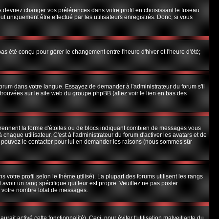
us devriez changer vos préférences dans votre profil en choisissant le fuseau
t uniquement être effectué par les utilisateurs enregistrés. Donc, si vous
 pas été conçu pour gérer le changement entre l'heure d'hiver et l'heure d'été;
e forum dans votre langue. Essayez de demander à l'administrateur du forum s'il
e trouvées sur le site web du groupe phpBB (allez voir le lien en bas des
 prennent la forme d'étoiles ou de blocs indiquant combien de messages vous
aque utilisateur. C'est à l'administrateur du forum d'activer les avatars et de
ous pouvez le contacter pour lui en demander les raisons (nous sommes sûr
 votre profil selon le thème utilisé). La plupart des forums utilisent les rangs
avoir un rang spécifique qui leur est propre. Veuillez ne pas poster
e votre nombre total de messages.
ait activé cette fonctionnalité). Ceci, pour éviter l'utilisation malveillante du