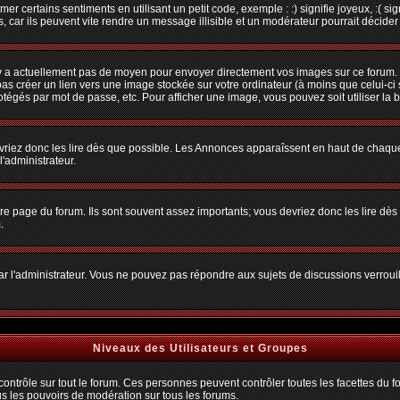
r certains sentiments en utilisant un petit code, exemple : :) signifie joyeux, :( sig
car ils peuvent vite rendre un message illisible et un modérateur pourrait décider
n'y a actuellement pas de moyen pour envoyer directement vos images sur ce forum.
s créer un lien vers une image stockée sur votre ordinateur (à moins que celui-ci 
rotégés par mot de passe, etc. Pour afficher une image, vous pouvez soit utiliser la 
vriez donc les lire dès que possible. Les Annonces apparaîssent en haut de chaque
'administrateur.
e page du forum. Ils sont souvent assez importants; vous devriez donc les lire dè
.
t par l'administrateur. Vous ne pouvez pas répondre aux sujets de discussions verro
Niveaux des Utilisateurs et Groupes
trôle sur tout le forum. Ces personnes peuvent contrôler toutes les facettes du for
us les pouvoirs de modération sur tous les forums.