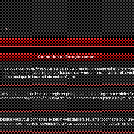
forum ?
Connexion et Enregistrement
n de vous connecter. Avez-vous été banni du forum (un message est affiché si vous 
tes pas banni et que vous ne pouvez toujours pas vous connecter, vérifiez et revérif
m; il se peut que le forum ait été mal configuré.
us avez besoin ou non de vous enregistrer pour poster des messages sur certains fo
atar, une messagerie privée, l'envoi d'e-mail à des amis, l'inscription à un groupe d
lorsque vous vous connectez, le forum vous gardera seulement connecté pour une pé
nectant; ceci n'est pas recommandé si vous accédez au forum en utilisant un ordina