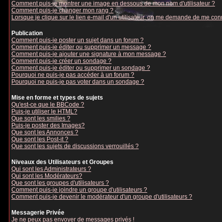
Comment puis-je montrer une image en dessous de mon nom d'utilisateur ?
Comment puis-je changer mon rang ?
Lorsque je clique sur le lien e-mail d'un utilisateur, on me demande de me con
Publication
Comment puis-je poster un sujet dans un forum ?
Comment puis-je éditer ou supprimer un message ?
Comment puis-je ajouter une signature à mon message ?
Comment puis-je créer un sondage ?
Comment puis-je éditer ou supprimer un sondage ?
Pourquoi ne puis-je pas accéder à un forum ?
Pourquoi ne puis-je pas voter dans un sondage ?
Mise en forme et types de sujets
Qu'est-ce que le BBCode ?
Puis-je utiliser le HTML?
Que sont les smilies ?
Puis-je poster des Images?
Que sont les Annonces ?
Que sont les Post-it ?
Que sont les sujets de discussions verrouillés ?
Niveaux des Utilisateurs et Groupes
Qui sont les Administrateurs ?
Qui sont les Modérateurs?
Que sont les groupes d'utilisateurs ?
Comment puis-je joindre un groupe d'utilisateurs ?
Comment puis-je devenir le modérateur d'un groupe d'utilisateurs ?
Messagerie Privée
Je ne peux pas envoyer de messages privés !