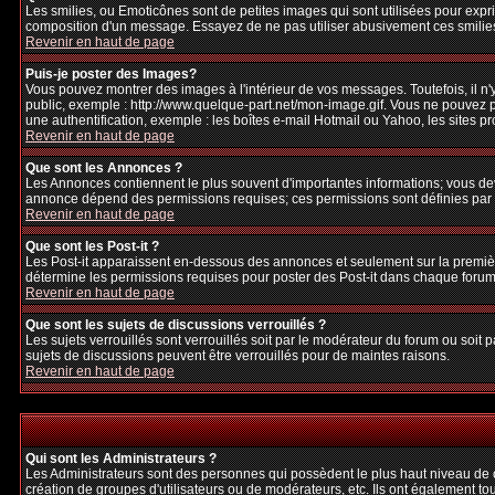
Les smilies, ou Emoticônes sont de petites images qui sont utilisées pour exprime
composition d'un message. Essayez de ne pas utiliser abusivement ces smilies, 
Revenir en haut de page
Puis-je poster des Images?
Vous pouvez montrer des images à l'intérieur de vos messages. Toutefois, il 
public, exemple : http://www.quelque-part.net/mon-image.gif. Vous ne pouvez pa
une authentification, exemple : les boîtes e-mail Hotmail ou Yahoo, les sites p
Revenir en haut de page
Que sont les Annonces ?
Les Annonces contiennent le plus souvent d'importantes informations; vous de
annonce dépend des permissions requises; ces permissions sont définies par l
Revenir en haut de page
Que sont les Post-it ?
Les Post-it apparaissent en-dessous des annonces et seulement sur la premièr
détermine les permissions requises pour poster des Post-it dans chaque forum
Revenir en haut de page
Que sont les sujets de discussions verrouillés ?
Les sujets verrouillés sont verrouillés soit par le modérateur du forum ou soi
sujets de discussions peuvent être verrouillés pour de maintes raisons.
Revenir en haut de page
Qui sont les Administrateurs ?
Les Administrateurs sont des personnes qui possèdent le plus haut niveau de con
création de groupes d'utilisateurs ou de modérateurs, etc. Ils ont également to