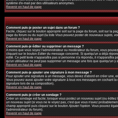
système d'e-mail par des utilisateurs anonymes.
Revenir en haut de page
Comment puis-je poster un sujet dans un forum ?
Facile, cliquez sur le bouton approprié soit sur la page du forum, soit sur la p
page du forum ou du sujet (la liste
Vous pouvez poster de nouveaux sujets, vou
Revenir en haut de page
Comment puis-je éditer ou supprimer un message ?
A moins que vous soyez l'administrateur ou modérateur du forum, vous pouvez
cliquant sur le bouton
Editer
du message concerné. Si quelqu'un a déjà répondu 
édité. Ce petit texte n'apparaîtra pas si personne n'a répondu, il n'apparaîtra 
qu'un utilisateur ne peut pas supprimer un message une fois que quelqu'un y 
Revenir en haut de page
Comment puis-je ajouter une signature à mon message ?
Pour ajouter une signature à un message, vous devez d'abord en créer une, en 
Vous pouvez aussi ajouter votre signature à tous vos messages en cochant la c
signature lors de sa composition).
Revenir en haut de page
Comment puis-je créer un sondage ?
Créer un sondage est facile; lorsque vous postez un nouveau sujet (ou éditez l
un nouveau sujet
(si vous ne le voyez pas, c'est que vous n'avez probablement
champ approprié puis cliquez sur le bouton
Ajouter l'option
. Vous pouvez égalem
l'administrateur du forum).
Revenir en haut de page