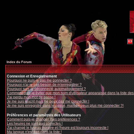
Index du Forum
Connexion et Enregistrement
Pourquoi ne puis-je pas me connecter ?
Pourquoi n'ai-je pas besoin de m'enregistrer ?
Pourquoi suis-je déconnecté automatiquement ?
Comment puis-je éviter que mon nom d'utilisateur apparaisse dans la liste des u
J'ai perdu mon mot de passe !
Je me suis inscrit mais ne peux pas me connecter !
Je me suis enregistré dans le passé, mais ne peux plus me connecter ?!
Préférences et paramètres des Utilisateurs
Comment puis-je changer mes préférences ?
Les heures ne sont pas correctes !
J'ai changé le fuseau horaire et l'heure est toujours incorrecte !
Ma langue n'est pas dans la liste !