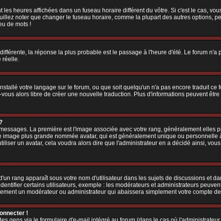
 les heures affichées dans un fuseau horaire différent du vôtre. Si c'est le cas, vo
illez noter que changer le fuseau horaire, comme la plupart des autres options, peu
jeu de mots !
 différente, la réponse la plus probable est le passage à l'heure d'été. Le forum n'a
 réelle.
 installé votre langage sur le forum, ou que soit quelqu'un n'a pas encore traduit c
z-vous alors libre de créer une nouvelle traduction. Plus d'informations peuvent êtr
?
es messages. La première est l'image associée avec votre rang, généralement elles
une image plus grande nommée avatar, qui est généralement unique ou personnelle à ch
utiliser un avatar, cela voudra alors dire que l'administrateur en a décidé ainsi, v
'un rang apparaît sous votre nom d'utilisateur dans les sujets de discussions et dans
tifier certains utilisateurs, exemple : les modérateurs et administrateurs peuvent 
bablement un modérateur ou administrateur qui abaissera simplement votre compte d
connecter !
 gens via le formulaire d'e-mail intégré au forum (dans le cas où l'administrateur aur