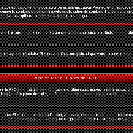
osteur d'origine, un modérateur ou un administrateur. Pour éditer un sondage, cliq
primer le sondage ou éditer n'importe quelle option du sondage. Par contre, si une
 modifiant les options au milieu de la durée du sondage.
 voir, lire, poster, etc. vous devez avoir une autorisation spéciale. Seuls le modéra
 le trucage des résultats). Si vous vous êtes enregistré et que vous ne pouvez toujo
Mise en forme et types de sujets
ion du BBCode est déterminée par l'administrateur (vous pouvez aussi le désactiver
s [ et ] à la place de < et >, et offrent un meilleur contrôle sur la manière dont q
 dessus. Si vous êtes autorisé à l'utiliser, vous vous rendrez certainement compte
t détruire la mise en page ou causer d'autres problèmes. Si le HTML est activé, vou