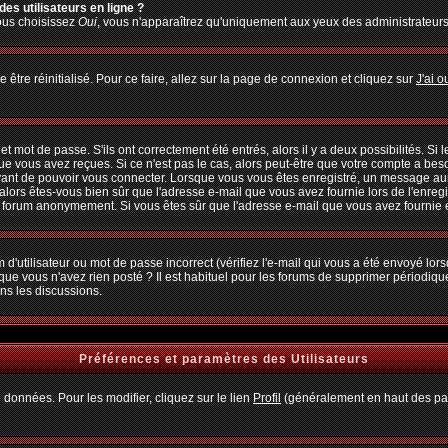
es utilisateurs en ligne ?
vous choisissez
Oui
, vous n'apparaîtrez qu'uniquement aux yeux des administrateur
 être réinitialisé. Pour ce faire, allez sur la page de connexion et cliquez sur
J'ai 
 mot de passe. S'ils ont correctement été entrés, alors il y a deux possibilités. Si
ue vous avez reçues. Si ce n'est pas le cas, alors peut-être que votre compte a bes
avant de pouvoir vous connecter. Lorsque vous vous êtes enregistré, un message aura
, alors êtes-vous bien sûr que l'adresse e-mail que vous avez fournie lors de l'enregi
u forum anonymement. Si vous êtes sûr que l'adresse e-mail que vous avez fournie es
d'utilisateur ou mot de passe incorrect (vérifiez l'e-mail qui vous a été envoyé lo
que vous n'avez rien posté ? Il est habituel pour les forums de supprimer périodiquem
ns les discussions.
Préférences et paramètres des Utilisateurs
 données. Pour les modifier, cliquez sur le lien
Profil
(généralement en haut des pag