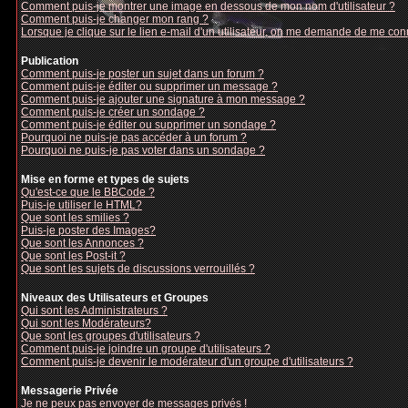
Comment puis-je montrer une image en dessous de mon nom d'utilisateur ?
Comment puis-je changer mon rang ?
Lorsque je clique sur le lien e-mail d'un utilisateur, on me demande de me con
Publication
Comment puis-je poster un sujet dans un forum ?
Comment puis-je éditer ou supprimer un message ?
Comment puis-je ajouter une signature à mon message ?
Comment puis-je créer un sondage ?
Comment puis-je éditer ou supprimer un sondage ?
Pourquoi ne puis-je pas accéder à un forum ?
Pourquoi ne puis-je pas voter dans un sondage ?
Mise en forme et types de sujets
Qu'est-ce que le BBCode ?
Puis-je utiliser le HTML?
Que sont les smilies ?
Puis-je poster des Images?
Que sont les Annonces ?
Que sont les Post-it ?
Que sont les sujets de discussions verrouillés ?
Niveaux des Utilisateurs et Groupes
Qui sont les Administrateurs ?
Qui sont les Modérateurs?
Que sont les groupes d'utilisateurs ?
Comment puis-je joindre un groupe d'utilisateurs ?
Comment puis-je devenir le modérateur d'un groupe d'utilisateurs ?
Messagerie Privée
Je ne peux pas envoyer de messages privés !