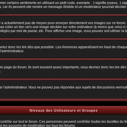
r certains sentiments en utilisant un petit code, exemple : :) signifie joyeux, :( sig
car ils peuvent vite rendre un message illisible et un modérateur pourrait décider
n'y a actuellement pas de moyen pour envoyer directement vos images sur ce forum.
s créer un lien vers une image stockée sur votre ordinateur (à moins que celui-ci 
rotégés par mot de passe, etc. Pour afficher une image, vous pouvez soit utiliser la 
vriez donc les lire dès que possible. Les Annonces apparaîssent en haut de chaque
'administrateur.
e page du forum. Ils sont souvent assez importants; vous devriez donc les lire dè
.
t par l'administrateur. Vous ne pouvez pas répondre aux sujets de discussions verro
Niveaux des Utilisateurs et Groupes
trôle sur tout le forum. Ces personnes peuvent contrôler toutes les facettes du for
us les pouvoirs de modération sur tous les forums.