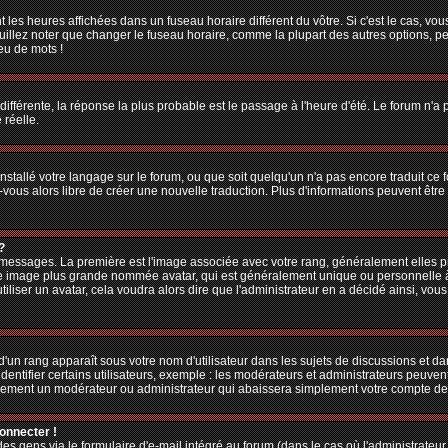
 les heures affichées dans un fuseau horaire différent du vôtre. Si c'est le cas, vo
illez noter que changer le fuseau horaire, comme la plupart des autres options, peu
jeu de mots !
 différente, la réponse la plus probable est le passage à l'heure d'été. Le forum n'a
 réelle.
 installé votre langage sur le forum, ou que soit quelqu'un n'a pas encore traduit c
z-vous alors libre de créer une nouvelle traduction. Plus d'informations peuvent êtr
?
es messages. La première est l'image associée avec votre rang, généralement elles
une image plus grande nommée avatar, qui est généralement unique ou personnelle à ch
utiliser un avatar, cela voudra alors dire que l'administrateur en a décidé ainsi, v
'un rang apparaît sous votre nom d'utilisateur dans les sujets de discussions et dans
tifier certains utilisateurs, exemple : les modérateurs et administrateurs peuvent 
bablement un modérateur ou administrateur qui abaissera simplement votre compte d
connecter !
 gens via le formulaire d'e-mail intégré au forum (dans le cas où l'administrateur aur