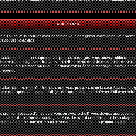
Publication
age du sujet. Vous pourriez avoir besoin de vous enregistrer avant de pouvoir poster 
s pouvez voter, etc.
)
 seulement éditer ou supprimer vos propres messages. Vous pouvez éditer un messa
à votre message, vous trouverez un petit morceau de texte en dessous de votre me
pas non plus si un modérateur ou un administrateur édite le message (ils devraient l
a répondu.
allant dans votre profil. Une fois créée, vous pouvez cocher la case
Attacher sa s
ase appropriée dans votre profil (vous pourrez toujours empêcher d'attacher votre
e premier message d'un sujet, si vous en avez le droit), vous devriez apercevoir un
 pas le droit de créer des sondages). Vous devez entrer un titre pour le sondage e
ent définir une date limite pour le sondage; 0 est un sondage infini. Il y a une limi