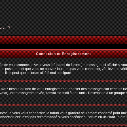
forum ?
Connexion et Enregistrement
n de vous connecter. Avez-vous été banni du forum (un message est affiché si vous 
tes pas banni et que vous ne pouvez toujours pas vous connecter, vérifiez et revérif
m; il se peut que le forum ait été mal configuré.
us avez besoin ou non de vous enregistrer pour poster des messages sur certains fo
atar, une messagerie privée, l'envoi d'e-mail à des amis, l'inscription à un groupe d
lorsque vous vous connectez, le forum vous gardera seulement connecté pour une pé
nectant; ceci n'est pas recommandé si vous accédez au forum en utilisant un ordina