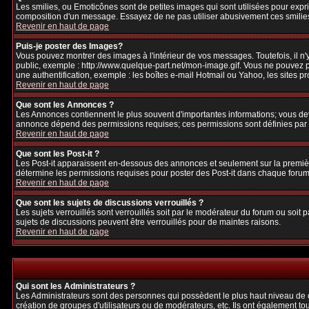
Les smilies, ou Emoticônes sont de petites images qui sont utilisées pour exprime
composition d'un message. Essayez de ne pas utiliser abusivement ces smilies, 
Revenir en haut de page
Puis-je poster des Images?
Vous pouvez montrer des images à l'intérieur de vos messages. Toutefois, il 
public, exemple : http://www.quelque-part.net/mon-image.gif. Vous ne pouvez pa
une authentification, exemple : les boîtes e-mail Hotmail ou Yahoo, les sites p
Revenir en haut de page
Que sont les Annonces ?
Les Annonces contiennent le plus souvent d'importantes informations; vous de
annonce dépend des permissions requises; ces permissions sont définies par l
Revenir en haut de page
Que sont les Post-it ?
Les Post-it apparaissent en-dessous des annonces et seulement sur la premièr
détermine les permissions requises pour poster des Post-it dans chaque forum
Revenir en haut de page
Que sont les sujets de discussions verrouillés ?
Les sujets verrouillés sont verrouillés soit par le modérateur du forum ou soi
sujets de discussions peuvent être verrouillés pour de maintes raisons.
Revenir en haut de page
Qui sont les Administrateurs ?
Les Administrateurs sont des personnes qui possèdent le plus haut niveau de con
création de groupes d'utilisateurs ou de modérateurs, etc. Ils ont également to