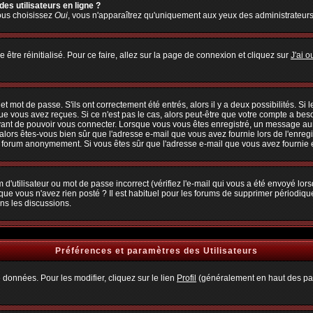
es utilisateurs en ligne ?
vous choisissez
Oui
, vous n'apparaîtrez qu'uniquement aux yeux des administrateur
 être réinitialisé. Pour ce faire, allez sur la page de connexion et cliquez sur
J'ai 
 mot de passe. S'ils ont correctement été entrés, alors il y a deux possibilités. Si
ue vous avez reçues. Si ce n'est pas le cas, alors peut-être que votre compte a bes
avant de pouvoir vous connecter. Lorsque vous vous êtes enregistré, un message aura
, alors êtes-vous bien sûr que l'adresse e-mail que vous avez fournie lors de l'enregi
u forum anonymement. Si vous êtes sûr que l'adresse e-mail que vous avez fournie es
d'utilisateur ou mot de passe incorrect (vérifiez l'e-mail qui vous a été envoyé lo
que vous n'avez rien posté ? Il est habituel pour les forums de supprimer périodiquem
ns les discussions.
Préférences et paramètres des Utilisateurs
 données. Pour les modifier, cliquez sur le lien
Profil
(généralement en haut des pag