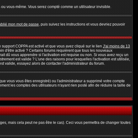
s ou vous-même. Vous serez compté comme un utilisateur invisible.
oublié mon mot de passe
, puis suivez les instructions et vous devriez pouvoir
 le support COPPA est activé et que vous avez cliqué sur le lien
J'ai moins de 13
oin d'être activé ? Certains forums requièrent que tous les nouveaux
it dû vous apprendre si l'activation est requise ou non. Si vous avez reçu un
strement est valide ? L'une des raisons pour lesquelles l'activation est utilisée,
t valide, essayez alors de contacter l'administrateur du forum.
rsque vous vous êtes enregistré) ou l'administrateur a supprimé votre compte
ent les comptes des utilisateurs n'ayant rien posté afin de réduire la taille de
es, mais cela peut ne pas être le cas). Ceci vous permettra de changer toutes