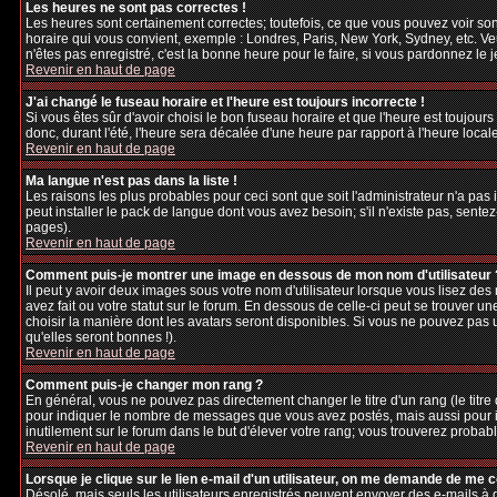
Les heures ne sont pas correctes !
Les heures sont certainement correctes; toutefois, ce que vous pouvez voir sont
horaire qui vous convient, exemple : Londres, Paris, New York, Sydney, etc. Veu
n'êtes pas enregistré, c'est la bonne heure pour le faire, si vous pardonnez le 
Revenir en haut de page
J'ai changé le fuseau horaire et l'heure est toujours incorrecte !
Si vous êtes sûr d'avoir choisi le bon fuseau horaire et que l'heure est toujours
donc, durant l'été, l'heure sera décalée d'une heure par rapport à l'heure locale
Revenir en haut de page
Ma langue n'est pas dans la liste !
Les raisons les plus probables pour ceci sont que soit l'administrateur n'a pas
peut installer le pack de langue dont vous avez besoin; s'il n'existe pas, sente
pages).
Revenir en haut de page
Comment puis-je montrer une image en dessous de mon nom d'utilisateur 
Il peut y avoir deux images sous votre nom d'utilisateur lorsque vous lisez d
avez fait ou votre statut sur le forum. En dessous de celle-ci peut se trouver 
choisir la manière dont les avatars seront disponibles. Si vous ne pouvez pas 
qu'elles seront bonnes !).
Revenir en haut de page
Comment puis-je changer mon rang ?
En général, vous ne pouvez pas directement changer le titre d'un rang (le titre d
pour indiquer le nombre de messages que vous avez postés, mais aussi pour iden
inutilement sur le forum dans le but d'élever votre rang; vous trouverez pro
Revenir en haut de page
Lorsque je clique sur le lien e-mail d'un utilisateur, on me demande de me 
Désolé, mais seuls les utilisateurs enregistrés peuvent envoyer des e-mails à des