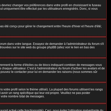
us devriez changer vos préférences dans votre profil en choisissant le fuseau
t uniquement être effectué par les utilisateurs enregistrés. Donc, si vous
 pas été conçu pour gérer le changement entre l'heure d'hiver et l'heure d'été;
e forum dans votre langue. Essayez de demander à l'administrateur du forum s'il
e trouvées sur le site web du groupe phpBB (allez voir le lien en bas des
 prennent la forme d'étoiles ou de blocs indiquant combien de messages vous
aque utilisateur. C'est à l'administrateur du forum d'activer les avatars et de
ous pouvez le contacter pour lui en demander les raisons (nous sommes sûr
 votre profil selon le thème utilisé). La plupart des forums utilisent les rangs
avoir un rang spécifique qui leur est propre. Veuillez ne pas poster
e votre nombre total de messages.
ait activé cette fonctionnalité). Ceci, pour éviter l'utilisation malveillante du