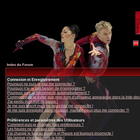
Index du Forum
Connexion et Enregistrement
Pourquoi ne puis-je pas me connecter ?
Pourquoi n'ai-je pas besoin de m'enregistrer ?
Pourquoi suis-je déconnecté automatiquement ?
Comment puis-je éviter que mon nom d'utilisateur apparaisse dans la liste des u
J'ai perdu mon mot de passe !
Je me suis inscrit mais ne peux pas me connecter !
Je me suis enregistré dans le passé, mais ne peux plus me connecter ?!
Préférences et paramètres des Utilisateurs
Comment puis-je changer mes préférences ?
Les heures ne sont pas correctes !
J'ai changé le fuseau horaire et l'heure est toujours incorrecte !
Ma langue n'est pas dans la liste !