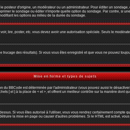
osteur d'origine, un modérateur ou un administrateur. Pour éditer un sondage, cliq
primer le sondage ou éditer n'importe quelle option du sondage. Par contre, si une
 modifiant les options au milieu de la durée du sondage.
 voir, lire, poster, etc. vous devez avoir une autorisation spéciale. Seuls le modéra
 le trucage des résultats). Si vous vous êtes enregistré et que vous ne pouvez toujo
Mise en forme et types de sujets
ion du BBCode est déterminée par l'administrateur (vous pouvez aussi le désactiver
s [ et ] à la place de < et >, et offrent un meilleur contrôle sur la manière dont q
 dessus. Si vous êtes autorisé à l'utiliser, vous vous rendrez certainement compte
t détruire la mise en page ou causer d'autres problèmes. Si le HTML est activé, vou