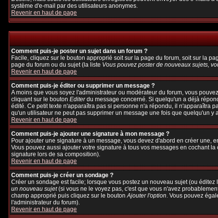
système d'e-mail par des utilisateurs anonymes.
Revenir en haut de page
Comment puis-je poster un sujet dans un forum ?
Facile, cliquez sur le bouton approprié soit sur la page du forum, soit sur la p
page du forum ou du sujet (la liste
Vous pouvez poster de nouveaux sujets, vou
Revenir en haut de page
Comment puis-je éditer ou supprimer un message ?
A moins que vous soyez l'administrateur ou modérateur du forum, vous pouvez
cliquant sur le bouton
Editer
du message concerné. Si quelqu'un a déjà répondu 
édité. Ce petit texte n'apparaîtra pas si personne n'a répondu, il n'apparaîtra 
qu'un utilisateur ne peut pas supprimer un message une fois que quelqu'un y 
Revenir en haut de page
Comment puis-je ajouter une signature à mon message ?
Pour ajouter une signature à un message, vous devez d'abord en créer une, en 
Vous pouvez aussi ajouter votre signature à tous vos messages en cochant la c
signature lors de sa composition).
Revenir en haut de page
Comment puis-je créer un sondage ?
Créer un sondage est facile; lorsque vous postez un nouveau sujet (ou éditez l
un nouveau sujet
(si vous ne le voyez pas, c'est que vous n'avez probablement
champ approprié puis cliquez sur le bouton
Ajouter l'option
. Vous pouvez égalem
l'administrateur du forum).
Revenir en haut de page