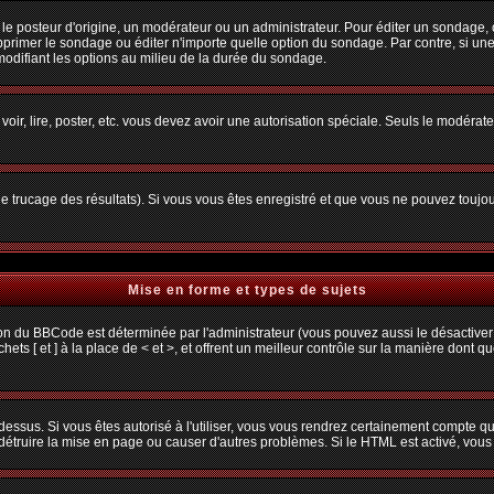
osteur d'origine, un modérateur ou un administrateur. Pour éditer un sondage, cliq
primer le sondage ou éditer n'importe quelle option du sondage. Par contre, si une
 modifiant les options au milieu de la durée du sondage.
 voir, lire, poster, etc. vous devez avoir une autorisation spéciale. Seuls le modéra
 le trucage des résultats). Si vous vous êtes enregistré et que vous ne pouvez toujo
Mise en forme et types de sujets
ion du BBCode est déterminée par l'administrateur (vous pouvez aussi le désactiver
s [ et ] à la place de < et >, et offrent un meilleur contrôle sur la manière dont q
 dessus. Si vous êtes autorisé à l'utiliser, vous vous rendrez certainement compte
t détruire la mise en page ou causer d'autres problèmes. Si le HTML est activé, vou