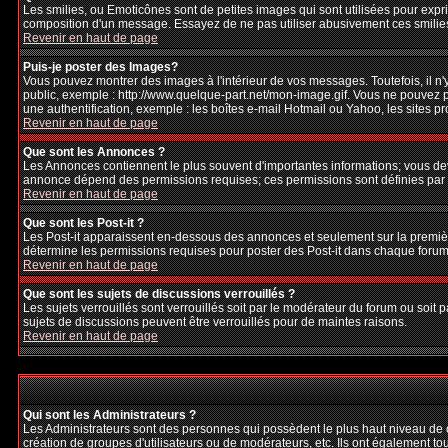
Les smilies, ou Emoticônes sont de petites images qui sont utilisées pour exprime
composition d'un message. Essayez de ne pas utiliser abusivement ces smilies, 
Revenir en haut de page
Puis-je poster des Images?
Vous pouvez montrer des images à l'intérieur de vos messages. Toutefois, il 
public, exemple : http://www.quelque-part.net/mon-image.gif. Vous ne pouvez pa
une authentification, exemple : les boîtes e-mail Hotmail ou Yahoo, les sites p
Revenir en haut de page
Que sont les Annonces ?
Les Annonces contiennent le plus souvent d'importantes informations; vous de
annonce dépend des permissions requises; ces permissions sont définies par l
Revenir en haut de page
Que sont les Post-it ?
Les Post-it apparaissent en-dessous des annonces et seulement sur la premièr
détermine les permissions requises pour poster des Post-it dans chaque forum
Revenir en haut de page
Que sont les sujets de discussions verrouillés ?
Les sujets verrouillés sont verrouillés soit par le modérateur du forum ou soi
sujets de discussions peuvent être verrouillés pour de maintes raisons.
Revenir en haut de page
Qui sont les Administrateurs ?
Les Administrateurs sont des personnes qui possèdent le plus haut niveau de con
création de groupes d'utilisateurs ou de modérateurs, etc. Ils ont également to