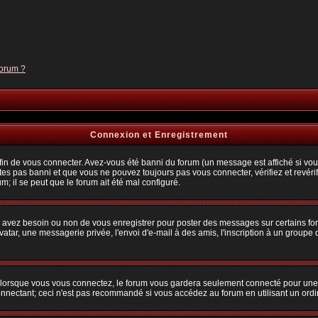
forum ?
Connexion et Enregistrement
n de vous connecter. Avez-vous été banni du forum (un message est affiché si vous 
tes pas banni et que vous ne pouvez toujours pas vous connecter, vérifiez et revérif
m; il se peut que le forum ait été mal configuré.
us avez besoin ou non de vous enregistrer pour poster des messages sur certains fo
atar, une messagerie privée, l'envoi d'e-mail à des amis, l'inscription à un groupe d
lorsque vous vous connectez, le forum vous gardera seulement connecté pour une pé
nectant; ceci n'est pas recommandé si vous accédez au forum en utilisant un ordina