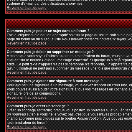
système d'e-mail par des utilisateurs anonymes.
Revenir en haut de page
Comment puis-je poster un sujet dans un forum ?
Facile, cliquez sur le bouton approprié soit sur la page du forum, soit sur la p
page du forum ou du sujet (la liste
Vous pouvez poster de nouveaux sujets, vou
Revenir en haut de page
Comment puis-je éditer ou supprimer un message ?
A moins que vous soyez l'administrateur ou modérateur du forum, vous pouvez
cliquant sur le bouton
Editer
du message concerné. Si quelqu'un a déjà répondu 
édité. Ce petit texte n'apparaîtra pas si personne n'a répondu, il n'apparaîtra 
qu'un utilisateur ne peut pas supprimer un message une fois que quelqu'un y 
Revenir en haut de page
Comment puis-je ajouter une signature à mon message ?
Pour ajouter une signature à un message, vous devez d'abord en créer une, en 
Vous pouvez aussi ajouter votre signature à tous vos messages en cochant la c
signature lors de sa composition).
Revenir en haut de page
Comment puis-je créer un sondage ?
Créer un sondage est facile; lorsque vous postez un nouveau sujet (ou éditez l
un nouveau sujet
(si vous ne le voyez pas, c'est que vous n'avez probablement
champ approprié puis cliquez sur le bouton
Ajouter l'option
. Vous pouvez égalem
l'administrateur du forum).
Revenir en haut de page