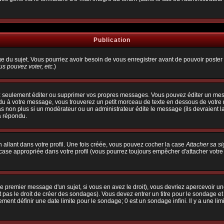
Publication
age du sujet. Vous pourriez avoir besoin de vous enregistrer avant de pouvoir poster 
s pouvez voter, etc.
)
 seulement éditer ou supprimer vos propres messages. Vous pouvez éditer un messa
à votre message, vous trouverez un petit morceau de texte en dessous de votre me
pas non plus si un modérateur ou un administrateur édite le message (ils devraient l
a répondu.
allant dans votre profil. Une fois créée, vous pouvez cocher la case
Attacher sa s
ase appropriée dans votre profil (vous pourrez toujours empêcher d'attacher votre
e premier message d'un sujet, si vous en avez le droit), vous devriez apercevoir un
 pas le droit de créer des sondages). Vous devez entrer un titre pour le sondage e
ent définir une date limite pour le sondage; 0 est un sondage infini. Il y a une limi