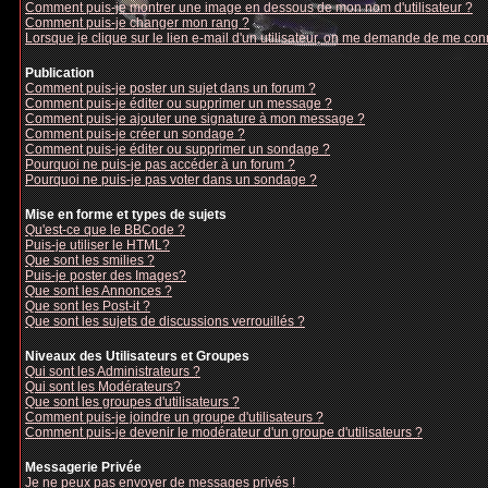
Comment puis-je montrer une image en dessous de mon nom d'utilisateur ?
Comment puis-je changer mon rang ?
Lorsque je clique sur le lien e-mail d'un utilisateur, on me demande de me con
Publication
Comment puis-je poster un sujet dans un forum ?
Comment puis-je éditer ou supprimer un message ?
Comment puis-je ajouter une signature à mon message ?
Comment puis-je créer un sondage ?
Comment puis-je éditer ou supprimer un sondage ?
Pourquoi ne puis-je pas accéder à un forum ?
Pourquoi ne puis-je pas voter dans un sondage ?
Mise en forme et types de sujets
Qu'est-ce que le BBCode ?
Puis-je utiliser le HTML?
Que sont les smilies ?
Puis-je poster des Images?
Que sont les Annonces ?
Que sont les Post-it ?
Que sont les sujets de discussions verrouillés ?
Niveaux des Utilisateurs et Groupes
Qui sont les Administrateurs ?
Qui sont les Modérateurs?
Que sont les groupes d'utilisateurs ?
Comment puis-je joindre un groupe d'utilisateurs ?
Comment puis-je devenir le modérateur d'un groupe d'utilisateurs ?
Messagerie Privée
Je ne peux pas envoyer de messages privés !