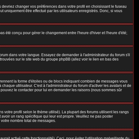
us devriez changer vos préférences dans votre profil en choisissant le fuseau
t uniquement être effectué par les utilisateurs enregistrés. Donc, si vous
 pas été conçu pour gérer le changement entre l'heure d'hiver et l'heure d'été;
e forum dans votre langue. Essayez de demander à l'administrateur du forum s'il
e trouvées sur le site web du groupe phpBB (allez voir le lien en bas des
 prennent la forme d'étoiles ou de blocs indiquant combien de messages vous
aque utilisateur. C'est à l'administrateur du forum d'activer les avatars et de
ous pouvez le contacter pour lui en demander les raisons (nous sommes sûr
 votre profil selon le thème utilisé). La plupart des forums utilisent les rangs
avoir un rang spécifique qui leur est propre. Veuillez ne pas poster
e votre nombre total de messages.
ait activé cette fonctionnalité). Ceci, pour éviter l'utilisation malveillante du