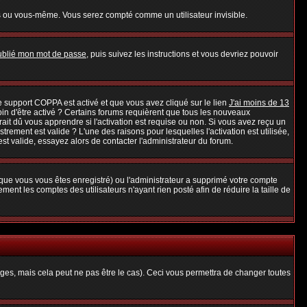
s ou vous-même. Vous serez compté comme un utilisateur invisible.
oublié mon mot de passe
, puis suivez les instructions et vous devriez pouvoir
 le support COPPA est activé et que vous avez cliqué sur le lien
J'ai moins de 13
oin d'être activé ? Certains forums requièrent que tous les nouveaux
it dû vous apprendre si l'activation est requise ou non. Si vous avez reçu un
strement est valide ? L'une des raisons pour lesquelles l'activation est utilisée,
t valide, essayez alors de contacter l'administrateur du forum.
rsque vous vous êtes enregistré) ou l'administrateur a supprimé votre compte
ent les comptes des utilisateurs n'ayant rien posté afin de réduire la taille de
es, mais cela peut ne pas être le cas). Ceci vous permettra de changer toutes