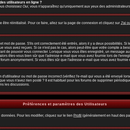
es utilisateurs en ligne ?
vous choisissez
Oui
, vous n'apparaîtrez qu'uniquement aux yeux des administrateur
 être réinitialisé. Pour ce faire, allez sur la page de connexion et cliquez sur
J'ai 
 mot de passe. S'ils ont correctement été entrés, alors il y a deux possibilités. Si
ue vous avez reçues. Si ce n'est pas le cas, alors peut-être que votre compte a bes
avant de pouvoir vous connecter. Lorsque vous vous êtes enregistré, un message aura
, alors êtes-vous bien sûr que l'adresse e-mail que vous avez fournie lors de l'enregi
u forum anonymement. Si vous êtes sûr que l'adresse e-mail que vous avez fournie es
d'utilisateur ou mot de passe incorrect (vérifiez l'e-mail qui vous a été envoyé lo
que vous n'avez rien posté ? Il est habituel pour les forums de supprimer périodiquem
ns les discussions.
Préférences et paramètres des Utilisateurs
 données. Pour les modifier, cliquez sur le lien
Profil
(généralement en haut des pag