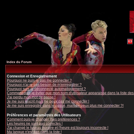
Index du Forum
Connexion et Enregistrement
Pourquoi ne puis-je pas me connecter ?
Pourquoi n'ai-je pas besoin de m'enregistrer ?
Pourquoi suis-je déconnecté automatiquement ?
Comment puis-je éviter que mon nom d'utilisateur apparaisse dans la liste des u
J'ai perdu mon mot de passe !
Je me suis inscrit mais ne peux pas me connecter !
Je me suis enregistré dans le passé, mais ne peux plus me connecter ?!
Préférences et paramètres des Utilisateurs
Comment puis-je changer mes préférences ?
Les heures ne sont pas correctes !
J'ai changé le fuseau horaire et l'heure est toujours incorrecte !
Ma langue n'est pas dans la liste !