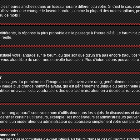
 les heures affichées dans un fuseau horaire différent du vôtre. Si c'est le cas, vo
illez noter que changer le fuseau horaire, comme la plupart des autres options, peu
jeu de mots !
 différente, la réponse la plus probable est le passage à l'heure d'été. Le forum n'a
 réelle.
 installé votre langage sur le forum, ou que soit quelqu'un n'a pas encore traduit c
z-vous alors libre de créer une nouvelle traduction. Plus d'informations peuvent êtr
?
es messages. La première est l'image associée avec votre rang, généralement elles
une image plus grande nommée avatar, qui est généralement unique ou personnelle à ch
utiliser un avatar, cela voudra alors dire que l'administrateur en a décidé ainsi, v
'un rang apparaît sous votre nom d'utilisateur dans les sujets de discussions et dans
tifier certains utilisateurs, exemple : les modérateurs et administrateurs peuvent 
bablement un modérateur ou administrateur qui abaissera simplement votre compte d
connecter !
 gens via le formulaire d'e-mail intégré au forum (dans le cas où l'administrateur aur