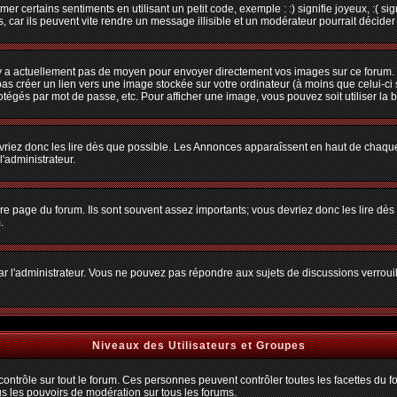
r certains sentiments en utilisant un petit code, exemple : :) signifie joyeux, :( sig
car ils peuvent vite rendre un message illisible et un modérateur pourrait décider
n'y a actuellement pas de moyen pour envoyer directement vos images sur ce forum.
s créer un lien vers une image stockée sur votre ordinateur (à moins que celui-ci 
rotégés par mot de passe, etc. Pour afficher une image, vous pouvez soit utiliser la 
vriez donc les lire dès que possible. Les Annonces apparaîssent en haut de chaque
'administrateur.
e page du forum. Ils sont souvent assez importants; vous devriez donc les lire dè
.
t par l'administrateur. Vous ne pouvez pas répondre aux sujets de discussions verro
Niveaux des Utilisateurs et Groupes
trôle sur tout le forum. Ces personnes peuvent contrôler toutes les facettes du for
us les pouvoirs de modération sur tous les forums.