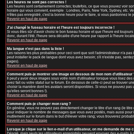
Les heures ne sont pas correctes !
Les heures sont certainement correctes; toutefois, ce que vous pouvez voir sont
horaire qui vous convient, exemple : Londres, Paris, New York, Sydney, etc. Veu
n'êtes pas enregistré, c'est la bonne heure pour le faire, si vous pardonnez le 
Revenir en haut de page
J'ai changé le fuseau horaire et l'heure est toujours incorrecte !
Si vous êtes sûr d'avoir choisi le bon fuseau horaire et que l'heure est toujours
donc, durant l'été, l'heure sera décalée d'une heure par rapport à l'heure locale
Revenir en haut de page
Ma langue n'est pas dans la liste !
Les raisons les plus probables pour ceci sont que soit l'administrateur n'a pas
peut installer le pack de langue dont vous avez besoin; s'il n'existe pas, sente
pages).
Revenir en haut de page
Comment puis-je montrer une image en dessous de mon nom d'utilisateur 
Il peut y avoir deux images sous votre nom d'utilisateur lorsque vous lisez d
avez fait ou votre statut sur le forum. En dessous de celle-ci peut se trouver 
choisir la manière dont les avatars seront disponibles. Si vous ne pouvez pas 
qu'elles seront bonnes !).
Revenir en haut de page
Comment puis-je changer mon rang ?
En général, vous ne pouvez pas directement changer le titre d'un rang (le titre d
pour indiquer le nombre de messages que vous avez postés, mais aussi pour iden
inutilement sur le forum dans le but d'élever votre rang; vous trouverez pro
Revenir en haut de page
Lorsque je clique sur le lien e-mail d'un utilisateur, on me demande de me 
Désolé, mais seuls les utilisateurs enregistrés peuvent envoyer des e-mails à des