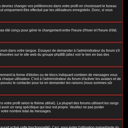
us devriez changer vos préférences dans votre profil en choisissant le fuseau
t uniquement être effectué par les utilisateurs enregistrés. Donc, si vous
 pas été conçu pour gérer le changement entre l'heure d'hiver et l'heure d'été;
e forum dans votre langue. Essayez de demander à l'administrateur du forum s'il
e trouvées sur le site web du groupe phpBB (allez voir le lien en bas des
 prennent la forme d'étoiles ou de blocs indiquant combien de messages vous
aque utilisateur. C'est à l'administrateur du forum d'activer les avatars et de
ous pouvez le contacter pour lui en demander les raisons (nous sommes sûr
 votre profil selon le thème utilisé). La plupart des forums utilisent les rangs
avoir un rang spécifique qui leur est propre. Veuillez ne pas poster
e votre nombre total de messages.
ait activé cette fonctionnalité). Ceci, pour éviter l'utilisation malveillante du