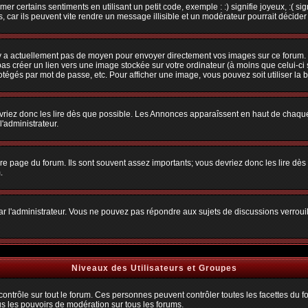
r certains sentiments en utilisant un petit code, exemple : :) signifie joyeux, :( sig
car ils peuvent vite rendre un message illisible et un modérateur pourrait décider
n'y a actuellement pas de moyen pour envoyer directement vos images sur ce forum.
s créer un lien vers une image stockée sur votre ordinateur (à moins que celui-ci 
rotégés par mot de passe, etc. Pour afficher une image, vous pouvez soit utiliser la 
vriez donc les lire dès que possible. Les Annonces apparaîssent en haut de chaque
'administrateur.
e page du forum. Ils sont souvent assez importants; vous devriez donc les lire dè
.
t par l'administrateur. Vous ne pouvez pas répondre aux sujets de discussions verro
Niveaux des Utilisateurs et Groupes
trôle sur tout le forum. Ces personnes peuvent contrôler toutes les facettes du for
us les pouvoirs de modération sur tous les forums.