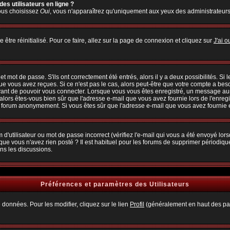
es utilisateurs en ligne ?
vous choisissez
Oui
, vous n'apparaîtrez qu'uniquement aux yeux des administrateur
 être réinitialisé. Pour ce faire, allez sur la page de connexion et cliquez sur
J'ai 
 mot de passe. S'ils ont correctement été entrés, alors il y a deux possibilités. Si
ue vous avez reçues. Si ce n'est pas le cas, alors peut-être que votre compte a bes
avant de pouvoir vous connecter. Lorsque vous vous êtes enregistré, un message aura
, alors êtes-vous bien sûr que l'adresse e-mail que vous avez fournie lors de l'enregi
u forum anonymement. Si vous êtes sûr que l'adresse e-mail que vous avez fournie es
d'utilisateur ou mot de passe incorrect (vérifiez l'e-mail qui vous a été envoyé lo
que vous n'avez rien posté ? Il est habituel pour les forums de supprimer périodiquem
ns les discussions.
Préférences et paramètres des Utilisateurs
 données. Pour les modifier, cliquez sur le lien
Profil
(généralement en haut des pag