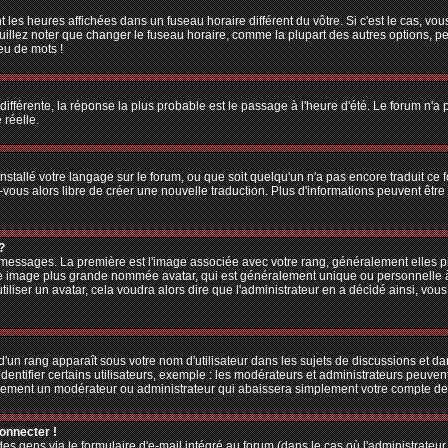
 les heures affichées dans un fuseau horaire différent du vôtre. Si c'est le cas, vo
illez noter que changer le fuseau horaire, comme la plupart des autres options, peu
jeu de mots !
 différente, la réponse la plus probable est le passage à l'heure d'été. Le forum n'a
 réelle.
 installé votre langage sur le forum, ou que soit quelqu'un n'a pas encore traduit c
z-vous alors libre de créer une nouvelle traduction. Plus d'informations peuvent êtr
?
es messages. La première est l'image associée avec votre rang, généralement elles
une image plus grande nommée avatar, qui est généralement unique ou personnelle à ch
utiliser un avatar, cela voudra alors dire que l'administrateur en a décidé ainsi, v
'un rang apparaît sous votre nom d'utilisateur dans les sujets de discussions et dans
tifier certains utilisateurs, exemple : les modérateurs et administrateurs peuvent 
bablement un modérateur ou administrateur qui abaissera simplement votre compte d
connecter !
 gens via le formulaire d'e-mail intégré au forum (dans le cas où l'administrateur aur