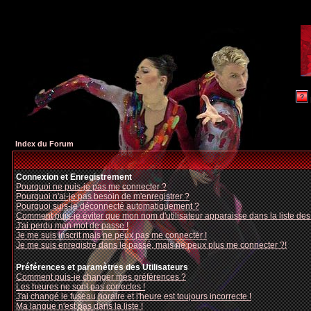
Index du Forum
Connexion et Enregistrement
Pourquoi ne puis-je pas me connecter ?
Pourquoi n'ai-je pas besoin de m'enregistrer ?
Pourquoi suis-je déconnecté automatiquement ?
Comment puis-je éviter que mon nom d'utilisateur apparaisse dans la liste des u
J'ai perdu mon mot de passe !
Je me suis inscrit mais ne peux pas me connecter !
Je me suis enregistré dans le passé, mais ne peux plus me connecter ?!
Préférences et paramètres des Utilisateurs
Comment puis-je changer mes préférences ?
Les heures ne sont pas correctes !
J'ai changé le fuseau horaire et l'heure est toujours incorrecte !
Ma langue n'est pas dans la liste !