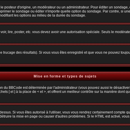
osteur d'origine, un modérateur ou un administrateur. Pour éditer un sondage, cliq
primer le sondage ou éditer n'importe quelle option du sondage. Par contre, si une
 modifiant les options au milieu de la durée du sondage.
 voir, lire, poster, etc. vous devez avoir une autorisation spéciale. Seuls le modéra
 le trucage des résultats). Si vous vous êtes enregistré et que vous ne pouvez toujo
Mise en forme et types de sujets
ion du BBCode est déterminée par l'administrateur (vous pouvez aussi le désactiver
s [ et ] à la place de < et >, et offrent un meilleur contrôle sur la manière dont q
 dessus. Si vous êtes autorisé à l'utiliser, vous vous rendrez certainement compte
t détruire la mise en page ou causer d'autres problèmes. Si le HTML est activé, vou