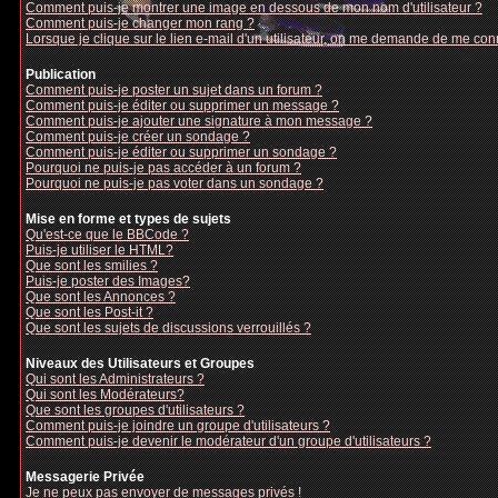
Comment puis-je montrer une image en dessous de mon nom d'utilisateur ?
Comment puis-je changer mon rang ?
Lorsque je clique sur le lien e-mail d'un utilisateur, on me demande de me con
Publication
Comment puis-je poster un sujet dans un forum ?
Comment puis-je éditer ou supprimer un message ?
Comment puis-je ajouter une signature à mon message ?
Comment puis-je créer un sondage ?
Comment puis-je éditer ou supprimer un sondage ?
Pourquoi ne puis-je pas accéder à un forum ?
Pourquoi ne puis-je pas voter dans un sondage ?
Mise en forme et types de sujets
Qu'est-ce que le BBCode ?
Puis-je utiliser le HTML?
Que sont les smilies ?
Puis-je poster des Images?
Que sont les Annonces ?
Que sont les Post-it ?
Que sont les sujets de discussions verrouillés ?
Niveaux des Utilisateurs et Groupes
Qui sont les Administrateurs ?
Qui sont les Modérateurs?
Que sont les groupes d'utilisateurs ?
Comment puis-je joindre un groupe d'utilisateurs ?
Comment puis-je devenir le modérateur d'un groupe d'utilisateurs ?
Messagerie Privée
Je ne peux pas envoyer de messages privés !