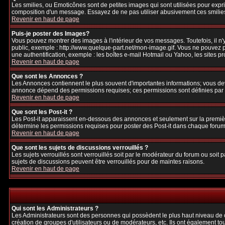
Les smilies, ou Emoticônes sont de petites images qui sont utilisées pour exprime
composition d'un message. Essayez de ne pas utiliser abusivement ces smilies, 
Revenir en haut de page
Puis-je poster des Images?
Vous pouvez montrer des images à l'intérieur de vos messages. Toutefois, il 
public, exemple : http://www.quelque-part.net/mon-image.gif. Vous ne pouvez pa
une authentification, exemple : les boîtes e-mail Hotmail ou Yahoo, les sites p
Revenir en haut de page
Que sont les Annonces ?
Les Annonces contiennent le plus souvent d'importantes informations; vous de
annonce dépend des permissions requises; ces permissions sont définies par l
Revenir en haut de page
Que sont les Post-it ?
Les Post-it apparaissent en-dessous des annonces et seulement sur la premièr
détermine les permissions requises pour poster des Post-it dans chaque forum
Revenir en haut de page
Que sont les sujets de discussions verrouillés ?
Les sujets verrouillés sont verrouillés soit par le modérateur du forum ou soi
sujets de discussions peuvent être verrouillés pour de maintes raisons.
Revenir en haut de page
Qui sont les Administrateurs ?
Les Administrateurs sont des personnes qui possèdent le plus haut niveau de con
création de groupes d'utilisateurs ou de modérateurs, etc. Ils ont également to