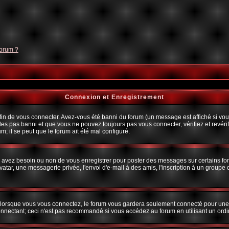
forum ?
Connexion et Enregistrement
n de vous connecter. Avez-vous été banni du forum (un message est affiché si vous 
tes pas banni et que vous ne pouvez toujours pas vous connecter, vérifiez et revérif
m; il se peut que le forum ait été mal configuré.
us avez besoin ou non de vous enregistrer pour poster des messages sur certains fo
atar, une messagerie privée, l'envoi d'e-mail à des amis, l'inscription à un groupe d
lorsque vous vous connectez, le forum vous gardera seulement connecté pour une pé
nectant; ceci n'est pas recommandé si vous accédez au forum en utilisant un ordina