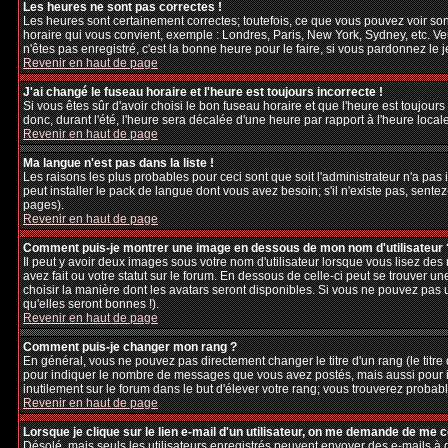
Les heures ne sont pas correctes !
Les heures sont certainement correctes; toutefois, ce que vous pouvez voir sont
horaire qui vous convient, exemple : Londres, Paris, New York, Sydney, etc. Veu
n'êtes pas enregistré, c'est la bonne heure pour le faire, si vous pardonnez le 
Revenir en haut de page
J'ai changé le fuseau horaire et l'heure est toujours incorrecte !
Si vous êtes sûr d'avoir choisi le bon fuseau horaire et que l'heure est toujours
donc, durant l'été, l'heure sera décalée d'une heure par rapport à l'heure locale
Revenir en haut de page
Ma langue n'est pas dans la liste !
Les raisons les plus probables pour ceci sont que soit l'administrateur n'a pas
peut installer le pack de langue dont vous avez besoin; s'il n'existe pas, sente
pages).
Revenir en haut de page
Comment puis-je montrer une image en dessous de mon nom d'utilisateur 
Il peut y avoir deux images sous votre nom d'utilisateur lorsque vous lisez d
avez fait ou votre statut sur le forum. En dessous de celle-ci peut se trouver 
choisir la manière dont les avatars seront disponibles. Si vous ne pouvez pas 
qu'elles seront bonnes !).
Revenir en haut de page
Comment puis-je changer mon rang ?
En général, vous ne pouvez pas directement changer le titre d'un rang (le titre d
pour indiquer le nombre de messages que vous avez postés, mais aussi pour iden
inutilement sur le forum dans le but d'élever votre rang; vous trouverez pro
Revenir en haut de page
Lorsque je clique sur le lien e-mail d'un utilisateur, on me demande de me 
Désolé, mais seuls les utilisateurs enregistrés peuvent envoyer des e-mails à des