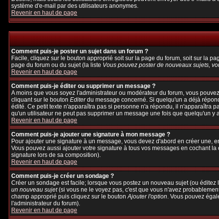
système d'e-mail par des utilisateurs anonymes.
Revenir en haut de page
Comment puis-je poster un sujet dans un forum ?
Facile, cliquez sur le bouton approprié soit sur la page du forum, soit sur la p
page du forum ou du sujet (la liste
Vous pouvez poster de nouveaux sujets, vou
Revenir en haut de page
Comment puis-je éditer ou supprimer un message ?
A moins que vous soyez l'administrateur ou modérateur du forum, vous pouvez
cliquant sur le bouton
Editer
du message concerné. Si quelqu'un a déjà répondu 
édité. Ce petit texte n'apparaîtra pas si personne n'a répondu, il n'apparaîtra 
qu'un utilisateur ne peut pas supprimer un message une fois que quelqu'un y 
Revenir en haut de page
Comment puis-je ajouter une signature à mon message ?
Pour ajouter une signature à un message, vous devez d'abord en créer une, en 
Vous pouvez aussi ajouter votre signature à tous vos messages en cochant la c
signature lors de sa composition).
Revenir en haut de page
Comment puis-je créer un sondage ?
Créer un sondage est facile; lorsque vous postez un nouveau sujet (ou éditez l
un nouveau sujet
(si vous ne le voyez pas, c'est que vous n'avez probablement
champ approprié puis cliquez sur le bouton
Ajouter l'option
. Vous pouvez égalem
l'administrateur du forum).
Revenir en haut de page