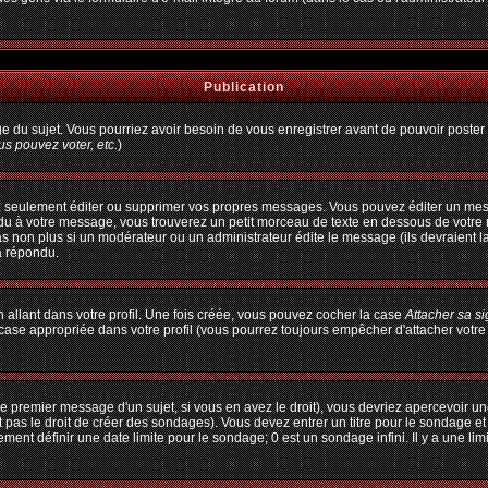
Publication
age du sujet. Vous pourriez avoir besoin de vous enregistrer avant de pouvoir poster 
s pouvez voter, etc.
)
 seulement éditer ou supprimer vos propres messages. Vous pouvez éditer un messa
à votre message, vous trouverez un petit morceau de texte en dessous de votre me
pas non plus si un modérateur ou un administrateur édite le message (ils devraient l
a répondu.
allant dans votre profil. Une fois créée, vous pouvez cocher la case
Attacher sa s
ase appropriée dans votre profil (vous pourrez toujours empêcher d'attacher votre
e premier message d'un sujet, si vous en avez le droit), vous devriez apercevoir un
 pas le droit de créer des sondages). Vous devez entrer un titre pour le sondage e
ent définir une date limite pour le sondage; 0 est un sondage infini. Il y a une limi