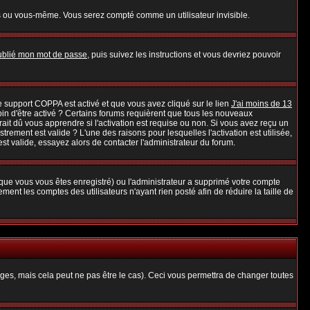
s ou vous-même. Vous serez compté comme un utilisateur invisible.
oublié mon mot de passe
, puis suivez les instructions et vous devriez pouvoir
 le support COPPA est activé et que vous avez cliqué sur le lien
J'ai moins de 13
oin d'être activé ? Certains forums requièrent que tous les nouveaux
it dû vous apprendre si l'activation est requise ou non. Si vous avez reçu un
strement est valide ? L'une des raisons pour lesquelles l'activation est utilisée,
t valide, essayez alors de contacter l'administrateur du forum.
rsque vous vous êtes enregistré) ou l'administrateur a supprimé votre compte
ent les comptes des utilisateurs n'ayant rien posté afin de réduire la taille de
es, mais cela peut ne pas être le cas). Ceci vous permettra de changer toutes