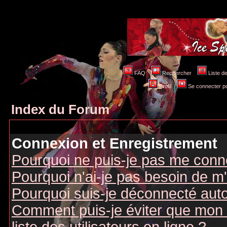
FAQ
Rechercher
Liste 
Profil
Se connecter po
Index du Forum
Connexion et Enregistrement
Pourquoi ne puis-je pas me conn
Pourquoi n'ai-je pas besoin de m'
Pourquoi suis-je déconnecté au
Comment puis-je éviter que mon n