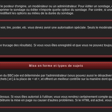
osteur d'origine, un modérateur ou un administrateur. Pour éditer un sondage, cliq
primer le sondage ou éditer n'importe quelle option du sondage. Par contre, si une
 modifiant les options au milieu de la durée du sondage.
 voir, lire, poster, etc. vous devez avoir une autorisation spéciale. Seuls le modéra
 le trucage des résultats). Si vous vous êtes enregistré et que vous ne pouvez toujo
Mise en forme et types de sujets
ion du BBCode est déterminée par l'administrateur (vous pouvez aussi le désactiver
s [ et ] à la place de < et >, et offrent un meilleur contrôle sur la manière dont q
 dessus. Si vous êtes autorisé à l'utiliser, vous vous rendrez certainement compte
t détruire la mise en page ou causer d'autres problèmes. Si le HTML est activé, vou