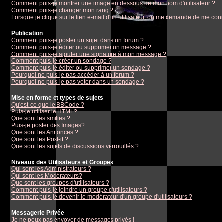
Comment puis-je montrer une image en dessous de mon nom d'utilisateur ?
Comment puis-je changer mon rang ?
Lorsque je clique sur le lien e-mail d'un utilisateur, on me demande de me con
Publication
Comment puis-je poster un sujet dans un forum ?
Comment puis-je éditer ou supprimer un message ?
Comment puis-je ajouter une signature à mon message ?
Comment puis-je créer un sondage ?
Comment puis-je éditer ou supprimer un sondage ?
Pourquoi ne puis-je pas accéder à un forum ?
Pourquoi ne puis-je pas voter dans un sondage ?
Mise en forme et types de sujets
Qu'est-ce que le BBCode ?
Puis-je utiliser le HTML?
Que sont les smilies ?
Puis-je poster des Images?
Que sont les Annonces ?
Que sont les Post-it ?
Que sont les sujets de discussions verrouillés ?
Niveaux des Utilisateurs et Groupes
Qui sont les Administrateurs ?
Qui sont les Modérateurs?
Que sont les groupes d'utilisateurs ?
Comment puis-je joindre un groupe d'utilisateurs ?
Comment puis-je devenir le modérateur d'un groupe d'utilisateurs ?
Messagerie Privée
Je ne peux pas envoyer de messages privés !