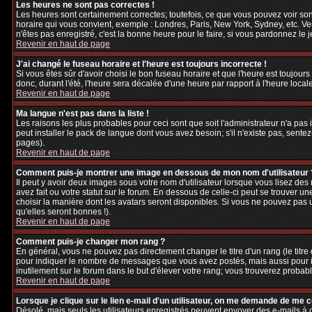
Les heures ne sont pas correctes !
Les heures sont certainement correctes; toutefois, ce que vous pouvez voir sont
horaire qui vous convient, exemple : Londres, Paris, New York, Sydney, etc. Veu
n'êtes pas enregistré, c'est la bonne heure pour le faire, si vous pardonnez le 
Revenir en haut de page
J'ai changé le fuseau horaire et l'heure est toujours incorrecte !
Si vous êtes sûr d'avoir choisi le bon fuseau horaire et que l'heure est toujours
donc, durant l'été, l'heure sera décalée d'une heure par rapport à l'heure locale
Revenir en haut de page
Ma langue n'est pas dans la liste !
Les raisons les plus probables pour ceci sont que soit l'administrateur n'a pas
peut installer le pack de langue dont vous avez besoin; s'il n'existe pas, sente
pages).
Revenir en haut de page
Comment puis-je montrer une image en dessous de mon nom d'utilisateur 
Il peut y avoir deux images sous votre nom d'utilisateur lorsque vous lisez d
avez fait ou votre statut sur le forum. En dessous de celle-ci peut se trouver 
choisir la manière dont les avatars seront disponibles. Si vous ne pouvez pas 
qu'elles seront bonnes !).
Revenir en haut de page
Comment puis-je changer mon rang ?
En général, vous ne pouvez pas directement changer le titre d'un rang (le titre d
pour indiquer le nombre de messages que vous avez postés, mais aussi pour iden
inutilement sur le forum dans le but d'élever votre rang; vous trouverez pro
Revenir en haut de page
Lorsque je clique sur le lien e-mail d'un utilisateur, on me demande de me 
Désolé, mais seuls les utilisateurs enregistrés peuvent envoyer des e-mails à des