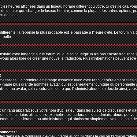
 les heures affichées dans un fuseau horaire différent du vôtre. Si c'est le cas, vo
illez noter que changer le fuseau horaire, comme la plupart des autres options, peu
jeu de mots !
 différente, la réponse la plus probable est le passage à l'heure d'été. Le forum n'a
 réelle.
 installé votre langage sur le forum, ou que soit quelqu'un n'a pas encore traduit c
z-vous alors libre de créer une nouvelle traduction. Plus d'informations peuvent êtr
?
es messages. La première est l'image associée avec votre rang, généralement elles
une image plus grande nommée avatar, qui est généralement unique ou personnelle à ch
utiliser un avatar, cela voudra alors dire que l'administrateur en a décidé ainsi, v
'un rang apparaît sous votre nom d'utilisateur dans les sujets de discussions et dans
tifier certains utilisateurs, exemple : les modérateurs et administrateurs peuvent 
bablement un modérateur ou administrateur qui abaissera simplement votre compte d
connecter !
 gens via le formulaire d'e-mail intégré au forum (dans le cas où l'administrateur aur