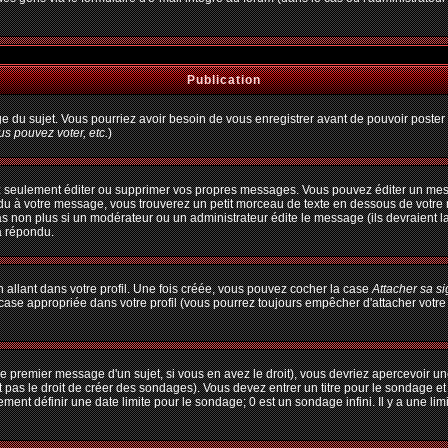
Publication
age du sujet. Vous pourriez avoir besoin de vous enregistrer avant de pouvoir poster 
s pouvez voter, etc.
)
 seulement éditer ou supprimer vos propres messages. Vous pouvez éditer un messa
à votre message, vous trouverez un petit morceau de texte en dessous de votre me
pas non plus si un modérateur ou un administrateur édite le message (ils devraient l
a répondu.
allant dans votre profil. Une fois créée, vous pouvez cocher la case
Attacher sa s
ase appropriée dans votre profil (vous pourrez toujours empêcher d'attacher votre
e premier message d'un sujet, si vous en avez le droit), vous devriez apercevoir un
 pas le droit de créer des sondages). Vous devez entrer un titre pour le sondage e
ent définir une date limite pour le sondage; 0 est un sondage infini. Il y a une limi