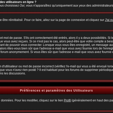
es utilisateurs en ligne ?
vous choisissez
Oui
, vous n'apparaîtrez qu'uniquement aux yeux des administrateur
 être réinitialisé. Pour ce faire, allez sur la page de connexion et cliquez sur
J'ai 
 mot de passe. S'ils ont correctement été entrés, alors il y a deux possibilités. Si
ue vous avez reçues. Si ce n'est pas le cas, alors peut-être que votre compte a bes
avant de pouvoir vous connecter. Lorsque vous vous êtes enregistré, un message aura
, alors êtes-vous bien sûr que l'adresse e-mail que vous avez fournie lors de l'enregi
u forum anonymement. Si vous êtes sûr que l'adresse e-mail que vous avez fournie es
d'utilisateur ou mot de passe incorrect (vérifiez l'e-mail qui vous a été envoyé lo
que vous n'avez rien posté ? Il est habituel pour les forums de supprimer périodiquem
ns les discussions.
Préférences et paramètres des Utilisateurs
 données. Pour les modifier, cliquez sur le lien
Profil
(généralement en haut des pag