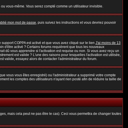
s ou vous-même. Vous serez compté comme un utilisateur invisible.
oublié mon mot de passe
, puis suivez les instructions et vous devriez pouvoir
 le support COPPA est activé et que vous avez cliqué sur le lien
J'ai moins de 13
oin d'être activé ? Certains forums requièrent que tous les nouveaux
it dû vous apprendre si l'activation est requise ou non. Si vous avez reçu un
strement est valide ? L'une des raisons pour lesquelles l'activation est utilisée,
t valide, essayez alors de contacter l'administrateur du forum.
rsque vous vous êtes enregistré) ou l'administrateur a supprimé votre compte
ent les comptes des utilisateurs n'ayant rien posté afin de réduire la taille de
es, mais cela peut ne pas être le cas). Ceci vous permettra de changer toutes