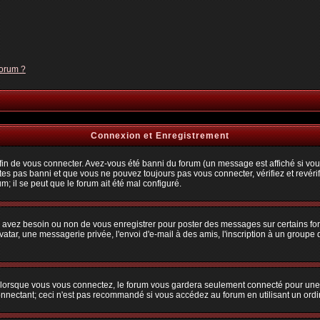
forum ?
Connexion et Enregistrement
n de vous connecter. Avez-vous été banni du forum (un message est affiché si vous 
tes pas banni et que vous ne pouvez toujours pas vous connecter, vérifiez et revérif
m; il se peut que le forum ait été mal configuré.
us avez besoin ou non de vous enregistrer pour poster des messages sur certains fo
atar, une messagerie privée, l'envoi d'e-mail à des amis, l'inscription à un groupe d
lorsque vous vous connectez, le forum vous gardera seulement connecté pour une pé
nectant; ceci n'est pas recommandé si vous accédez au forum en utilisant un ordina