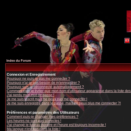
Index du Forum
Connexion et Enregistrement
Pourquoi ne puis-je pas me connecter ?
Pourquoi n'ai-je pas besoin de m'enregistrer ?
Pourquoi suis-je déconnecté automatiquement ?
Comment puis-je éviter que mon nom d'utilisateur apparaisse dans la liste des u
J'ai perdu mon mot de passe !
Je me suis inscrit mais ne peux pas me connecter !
Je me suis enregistré dans le passé, mais ne peux plus me connecter ?!
Préférences et paramètres des Utilisateurs
Comment puis-je changer mes préférences ?
Les heures ne sont pas correctes !
J'ai changé le fuseau horaire et l'heure est toujours incorrecte !
Ma langue n'est pas dans la liste !