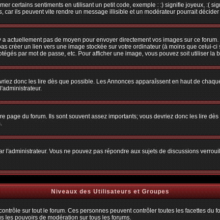
r certains sentiments en utilisant un petit code, exemple : :) signifie joyeux, :( sig
car ils peuvent vite rendre un message illisible et un modérateur pourrait décider
n'y a actuellement pas de moyen pour envoyer directement vos images sur ce forum.
s créer un lien vers une image stockée sur votre ordinateur (à moins que celui-ci 
rotégés par mot de passe, etc. Pour afficher une image, vous pouvez soit utiliser la 
vriez donc les lire dès que possible. Les Annonces apparaîssent en haut de chaque
'administrateur.
e page du forum. Ils sont souvent assez importants; vous devriez donc les lire dè
.
t par l'administrateur. Vous ne pouvez pas répondre aux sujets de discussions verro
Niveaux des Utilisateurs et Groupes
trôle sur tout le forum. Ces personnes peuvent contrôler toutes les facettes du for
us les pouvoirs de modération sur tous les forums.