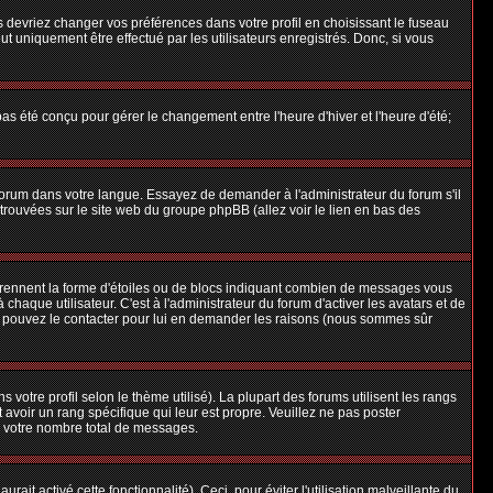
us devriez changer vos préférences dans votre profil en choisissant le fuseau
t uniquement être effectué par les utilisateurs enregistrés. Donc, si vous
 pas été conçu pour gérer le changement entre l'heure d'hiver et l'heure d'été;
e forum dans votre langue. Essayez de demander à l'administrateur du forum s'il
e trouvées sur le site web du groupe phpBB (allez voir le lien en bas des
 prennent la forme d'étoiles ou de blocs indiquant combien de messages vous
aque utilisateur. C'est à l'administrateur du forum d'activer les avatars et de
ous pouvez le contacter pour lui en demander les raisons (nous sommes sûr
 votre profil selon le thème utilisé). La plupart des forums utilisent les rangs
avoir un rang spécifique qui leur est propre. Veuillez ne pas poster
e votre nombre total de messages.
ait activé cette fonctionnalité). Ceci, pour éviter l'utilisation malveillante du