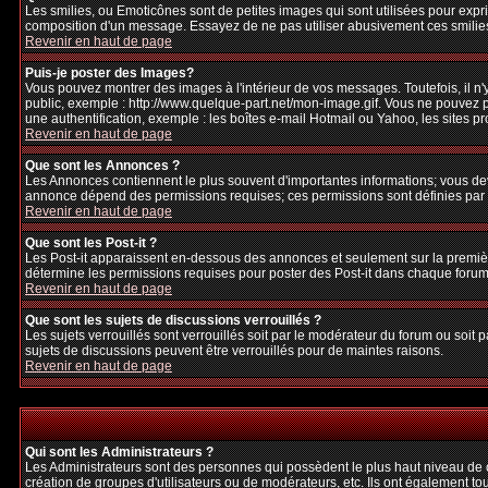
Les smilies, ou Emoticônes sont de petites images qui sont utilisées pour exprime
composition d'un message. Essayez de ne pas utiliser abusivement ces smilies, 
Revenir en haut de page
Puis-je poster des Images?
Vous pouvez montrer des images à l'intérieur de vos messages. Toutefois, il 
public, exemple : http://www.quelque-part.net/mon-image.gif. Vous ne pouvez pa
une authentification, exemple : les boîtes e-mail Hotmail ou Yahoo, les sites p
Revenir en haut de page
Que sont les Annonces ?
Les Annonces contiennent le plus souvent d'importantes informations; vous de
annonce dépend des permissions requises; ces permissions sont définies par l
Revenir en haut de page
Que sont les Post-it ?
Les Post-it apparaissent en-dessous des annonces et seulement sur la premièr
détermine les permissions requises pour poster des Post-it dans chaque forum
Revenir en haut de page
Que sont les sujets de discussions verrouillés ?
Les sujets verrouillés sont verrouillés soit par le modérateur du forum ou soi
sujets de discussions peuvent être verrouillés pour de maintes raisons.
Revenir en haut de page
Qui sont les Administrateurs ?
Les Administrateurs sont des personnes qui possèdent le plus haut niveau de con
création de groupes d'utilisateurs ou de modérateurs, etc. Ils ont également to