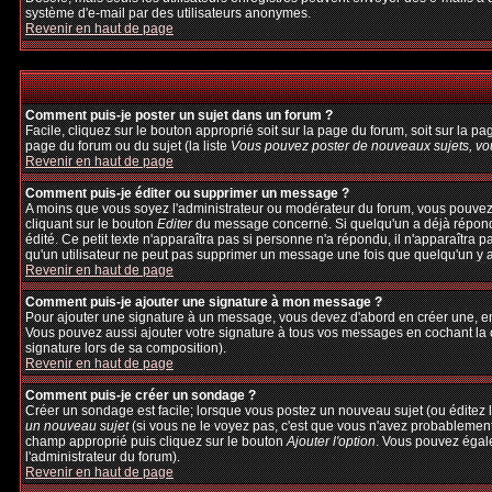
système d'e-mail par des utilisateurs anonymes.
Revenir en haut de page
Comment puis-je poster un sujet dans un forum ?
Facile, cliquez sur le bouton approprié soit sur la page du forum, soit sur la p
page du forum ou du sujet (la liste
Vous pouvez poster de nouveaux sujets, vou
Revenir en haut de page
Comment puis-je éditer ou supprimer un message ?
A moins que vous soyez l'administrateur ou modérateur du forum, vous pouvez
cliquant sur le bouton
Editer
du message concerné. Si quelqu'un a déjà répondu 
édité. Ce petit texte n'apparaîtra pas si personne n'a répondu, il n'apparaîtra 
qu'un utilisateur ne peut pas supprimer un message une fois que quelqu'un y 
Revenir en haut de page
Comment puis-je ajouter une signature à mon message ?
Pour ajouter une signature à un message, vous devez d'abord en créer une, en 
Vous pouvez aussi ajouter votre signature à tous vos messages en cochant la c
signature lors de sa composition).
Revenir en haut de page
Comment puis-je créer un sondage ?
Créer un sondage est facile; lorsque vous postez un nouveau sujet (ou éditez l
un nouveau sujet
(si vous ne le voyez pas, c'est que vous n'avez probablement
champ approprié puis cliquez sur le bouton
Ajouter l'option
. Vous pouvez égalem
l'administrateur du forum).
Revenir en haut de page