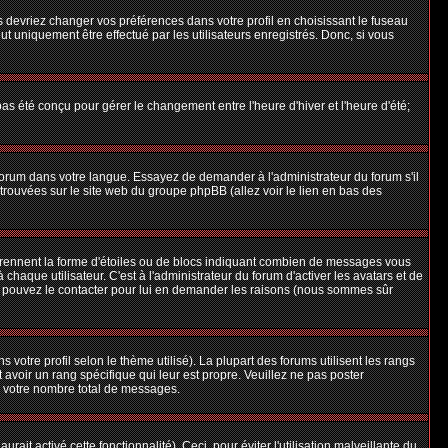
us devriez changer vos préférences dans votre profil en choisissant le fuseau
t uniquement être effectué par les utilisateurs enregistrés. Donc, si vous
 pas été conçu pour gérer le changement entre l'heure d'hiver et l'heure d'été;
e forum dans votre langue. Essayez de demander à l'administrateur du forum s'il
e trouvées sur le site web du groupe phpBB (allez voir le lien en bas des
 prennent la forme d'étoiles ou de blocs indiquant combien de messages vous
aque utilisateur. C'est à l'administrateur du forum d'activer les avatars et de
ous pouvez le contacter pour lui en demander les raisons (nous sommes sûr
 votre profil selon le thème utilisé). La plupart des forums utilisent les rangs
avoir un rang spécifique qui leur est propre. Veuillez ne pas poster
e votre nombre total de messages.
ait activé cette fonctionnalité). Ceci, pour éviter l'utilisation malveillante du