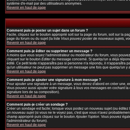
système d'e-mail par des utilisateurs anonymes.
Revenir en haut de page
Comment puis-je poster un sujet dans un forum ?
Facile, cliquez sur le bouton approprié soit sur la page du forum, soit sur la p
page du forum ou du sujet (la liste
Vous pouvez poster de nouveaux sujets, vou
Revenir en haut de page
Comment puis-je éditer ou supprimer un message ?
A moins que vous soyez l'administrateur ou modérateur du forum, vous pouvez
cliquant sur le bouton
Editer
du message concerné. Si quelqu'un a déjà répondu 
édité. Ce petit texte n'apparaîtra pas si personne n'a répondu, il n'apparaîtra 
qu'un utilisateur ne peut pas supprimer un message une fois que quelqu'un y 
Revenir en haut de page
Comment puis-je ajouter une signature à mon message ?
Pour ajouter une signature à un message, vous devez d'abord en créer une, en 
Vous pouvez aussi ajouter votre signature à tous vos messages en cochant la c
signature lors de sa composition).
Revenir en haut de page
Comment puis-je créer un sondage ?
Créer un sondage est facile; lorsque vous postez un nouveau sujet (ou éditez l
un nouveau sujet
(si vous ne le voyez pas, c'est que vous n'avez probablement
champ approprié puis cliquez sur le bouton
Ajouter l'option
. Vous pouvez égalem
l'administrateur du forum).
Revenir en haut de page