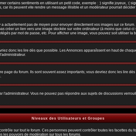
r certains sentiments en utilisant un petit code, exemple : :) signifie joyeux, :( sig
car ils peuvent vite rendre un message illisible et un modérateur pourrait décider
n'y a actuellement pas de moyen pour envoyer directement vos images sur ce forum.
s créer un lien vers une image stockée sur votre ordinateur (à moins que celui-ci 
rotégés par mot de passe, etc. Pour afficher une image, vous pouvez soit utiliser la 
vriez donc les lire dès que possible. Les Annonces apparaîssent en haut de chaque
'administrateur.
e page du forum. Ils sont souvent assez importants; vous devriez donc les lire dè
.
t par l'administrateur. Vous ne pouvez pas répondre aux sujets de discussions verro
Niveaux des Utilisateurs et Groupes
trôle sur tout le forum. Ces personnes peuvent contrôler toutes les facettes du for
us les pouvoirs de modération sur tous les forums.