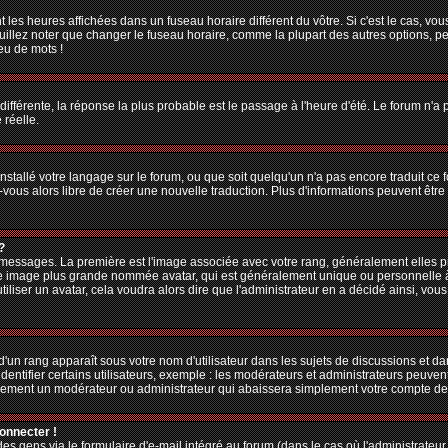
 les heures affichées dans un fuseau horaire différent du vôtre. Si c'est le cas, vo
illez noter que changer le fuseau horaire, comme la plupart des autres options, peu
jeu de mots !
 différente, la réponse la plus probable est le passage à l'heure d'été. Le forum n'a
 réelle.
 installé votre langage sur le forum, ou que soit quelqu'un n'a pas encore traduit c
z-vous alors libre de créer une nouvelle traduction. Plus d'informations peuvent êtr
?
es messages. La première est l'image associée avec votre rang, généralement elles
une image plus grande nommée avatar, qui est généralement unique ou personnelle à ch
utiliser un avatar, cela voudra alors dire que l'administrateur en a décidé ainsi, v
'un rang apparaît sous votre nom d'utilisateur dans les sujets de discussions et dans
tifier certains utilisateurs, exemple : les modérateurs et administrateurs peuvent 
bablement un modérateur ou administrateur qui abaissera simplement votre compte d
connecter !
 gens via le formulaire d'e-mail intégré au forum (dans le cas où l'administrateur aur