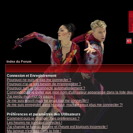
Index du Forum
Connexion et Enregistrement
Pourquoi ne puis-je pas me connecter ?
Pourquoi n'ai-je pas besoin de m'enregistrer ?
Pourquoi suis-je déconnecté automatiquement ?
Comment puis-je éviter que mon nom d'utilisateur apparaisse dans la liste des u
J'ai perdu mon mot de passe !
Je me suis inscrit mais ne peux pas me connecter !
Je me suis enregistré dans le passé, mais ne peux plus me connecter ?!
Préférences et paramètres des Utilisateurs
Comment puis-je changer mes préférences ?
Les heures ne sont pas correctes !
J'ai changé le fuseau horaire et l'heure est toujours incorrecte !
Ma langue n'est pas dans la liste !