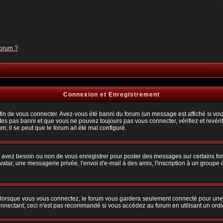
forum ?
Connexion et Enregistrement
n de vous connecter. Avez-vous été banni du forum (un message est affiché si vous 
tes pas banni et que vous ne pouvez toujours pas vous connecter, vérifiez et revérif
m; il se peut que le forum ait été mal configuré.
us avez besoin ou non de vous enregistrer pour poster des messages sur certains fo
atar, une messagerie privée, l'envoi d'e-mail à des amis, l'inscription à un groupe d
lorsque vous vous connectez, le forum vous gardera seulement connecté pour une pé
nectant; ceci n'est pas recommandé si vous accédez au forum en utilisant un ordina