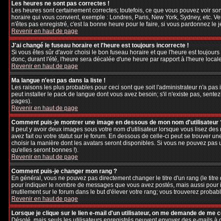
Les heures ne sont pas correctes !
Les heures sont certainement correctes; toutefois, ce que vous pouvez voir sont
horaire qui vous convient, exemple : Londres, Paris, New York, Sydney, etc. Veu
n'êtes pas enregistré, c'est la bonne heure pour le faire, si vous pardonnez le 
Revenir en haut de page
J'ai changé le fuseau horaire et l'heure est toujours incorrecte !
Si vous êtes sûr d'avoir choisi le bon fuseau horaire et que l'heure est toujours
donc, durant l'été, l'heure sera décalée d'une heure par rapport à l'heure locale
Revenir en haut de page
Ma langue n'est pas dans la liste !
Les raisons les plus probables pour ceci sont que soit l'administrateur n'a pas
peut installer le pack de langue dont vous avez besoin; s'il n'existe pas, sente
pages).
Revenir en haut de page
Comment puis-je montrer une image en dessous de mon nom d'utilisateur 
Il peut y avoir deux images sous votre nom d'utilisateur lorsque vous lisez d
avez fait ou votre statut sur le forum. En dessous de celle-ci peut se trouver 
choisir la manière dont les avatars seront disponibles. Si vous ne pouvez pas 
qu'elles seront bonnes !).
Revenir en haut de page
Comment puis-je changer mon rang ?
En général, vous ne pouvez pas directement changer le titre d'un rang (le titre d
pour indiquer le nombre de messages que vous avez postés, mais aussi pour iden
inutilement sur le forum dans le but d'élever votre rang; vous trouverez pro
Revenir en haut de page
Lorsque je clique sur le lien e-mail d'un utilisateur, on me demande de me 
Désolé, mais seuls les utilisateurs enregistrés peuvent envoyer des e-mails à des