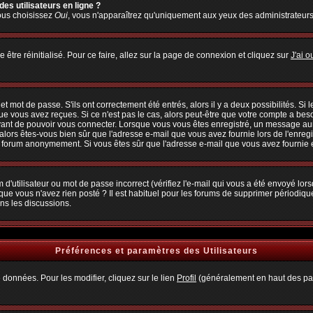
es utilisateurs en ligne ?
vous choisissez
Oui
, vous n'apparaîtrez qu'uniquement aux yeux des administrateur
 être réinitialisé. Pour ce faire, allez sur la page de connexion et cliquez sur
J'ai 
 mot de passe. S'ils ont correctement été entrés, alors il y a deux possibilités. Si
ue vous avez reçues. Si ce n'est pas le cas, alors peut-être que votre compte a bes
avant de pouvoir vous connecter. Lorsque vous vous êtes enregistré, un message aura
, alors êtes-vous bien sûr que l'adresse e-mail que vous avez fournie lors de l'enregi
u forum anonymement. Si vous êtes sûr que l'adresse e-mail que vous avez fournie es
d'utilisateur ou mot de passe incorrect (vérifiez l'e-mail qui vous a été envoyé lo
que vous n'avez rien posté ? Il est habituel pour les forums de supprimer périodiquem
ns les discussions.
Préférences et paramètres des Utilisateurs
 données. Pour les modifier, cliquez sur le lien
Profil
(généralement en haut des pag