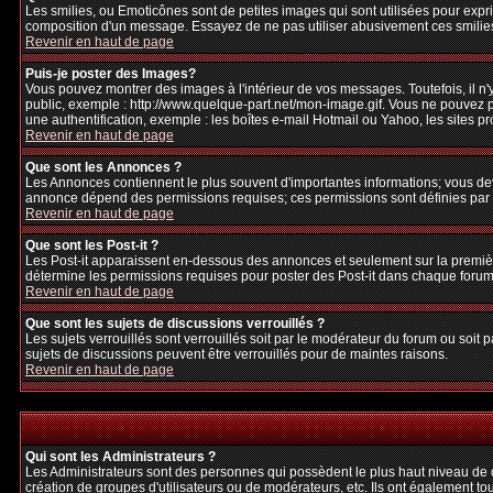
Les smilies, ou Emoticônes sont de petites images qui sont utilisées pour exprime
composition d'un message. Essayez de ne pas utiliser abusivement ces smilies, 
Revenir en haut de page
Puis-je poster des Images?
Vous pouvez montrer des images à l'intérieur de vos messages. Toutefois, il 
public, exemple : http://www.quelque-part.net/mon-image.gif. Vous ne pouvez pa
une authentification, exemple : les boîtes e-mail Hotmail ou Yahoo, les sites p
Revenir en haut de page
Que sont les Annonces ?
Les Annonces contiennent le plus souvent d'importantes informations; vous de
annonce dépend des permissions requises; ces permissions sont définies par l
Revenir en haut de page
Que sont les Post-it ?
Les Post-it apparaissent en-dessous des annonces et seulement sur la premièr
détermine les permissions requises pour poster des Post-it dans chaque forum
Revenir en haut de page
Que sont les sujets de discussions verrouillés ?
Les sujets verrouillés sont verrouillés soit par le modérateur du forum ou soi
sujets de discussions peuvent être verrouillés pour de maintes raisons.
Revenir en haut de page
Qui sont les Administrateurs ?
Les Administrateurs sont des personnes qui possèdent le plus haut niveau de con
création de groupes d'utilisateurs ou de modérateurs, etc. Ils ont également to