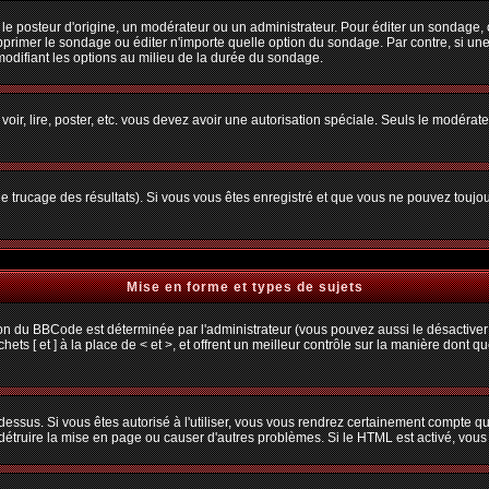
osteur d'origine, un modérateur ou un administrateur. Pour éditer un sondage, cliq
primer le sondage ou éditer n'importe quelle option du sondage. Par contre, si une
 modifiant les options au milieu de la durée du sondage.
 voir, lire, poster, etc. vous devez avoir une autorisation spéciale. Seuls le modéra
 le trucage des résultats). Si vous vous êtes enregistré et que vous ne pouvez toujo
Mise en forme et types de sujets
ion du BBCode est déterminée par l'administrateur (vous pouvez aussi le désactiver
s [ et ] à la place de < et >, et offrent un meilleur contrôle sur la manière dont q
 dessus. Si vous êtes autorisé à l'utiliser, vous vous rendrez certainement compte
t détruire la mise en page ou causer d'autres problèmes. Si le HTML est activé, vou