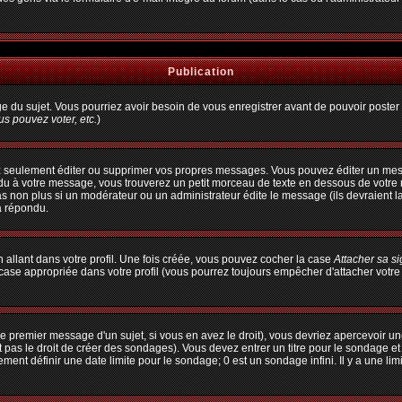
Publication
age du sujet. Vous pourriez avoir besoin de vous enregistrer avant de pouvoir poster 
s pouvez voter, etc.
)
 seulement éditer ou supprimer vos propres messages. Vous pouvez éditer un messa
à votre message, vous trouverez un petit morceau de texte en dessous de votre me
pas non plus si un modérateur ou un administrateur édite le message (ils devraient l
a répondu.
allant dans votre profil. Une fois créée, vous pouvez cocher la case
Attacher sa s
ase appropriée dans votre profil (vous pourrez toujours empêcher d'attacher votre
e premier message d'un sujet, si vous en avez le droit), vous devriez apercevoir un
 pas le droit de créer des sondages). Vous devez entrer un titre pour le sondage e
ent définir une date limite pour le sondage; 0 est un sondage infini. Il y a une limi