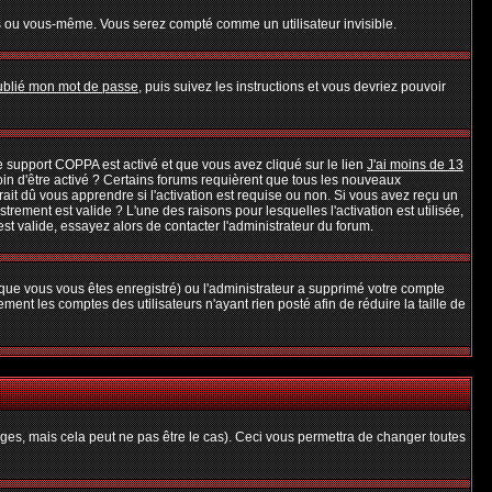
s ou vous-même. Vous serez compté comme un utilisateur invisible.
oublié mon mot de passe
, puis suivez les instructions et vous devriez pouvoir
 le support COPPA est activé et que vous avez cliqué sur le lien
J'ai moins de 13
oin d'être activé ? Certains forums requièrent que tous les nouveaux
it dû vous apprendre si l'activation est requise ou non. Si vous avez reçu un
strement est valide ? L'une des raisons pour lesquelles l'activation est utilisée,
t valide, essayez alors de contacter l'administrateur du forum.
rsque vous vous êtes enregistré) ou l'administrateur a supprimé votre compte
ent les comptes des utilisateurs n'ayant rien posté afin de réduire la taille de
es, mais cela peut ne pas être le cas). Ceci vous permettra de changer toutes