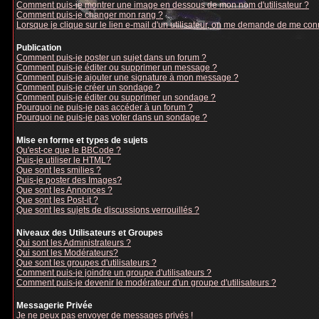
Comment puis-je montrer une image en dessous de mon nom d'utilisateur ?
Comment puis-je changer mon rang ?
Lorsque je clique sur le lien e-mail d'un utilisateur, on me demande de me con
Publication
Comment puis-je poster un sujet dans un forum ?
Comment puis-je éditer ou supprimer un message ?
Comment puis-je ajouter une signature à mon message ?
Comment puis-je créer un sondage ?
Comment puis-je éditer ou supprimer un sondage ?
Pourquoi ne puis-je pas accéder à un forum ?
Pourquoi ne puis-je pas voter dans un sondage ?
Mise en forme et types de sujets
Qu'est-ce que le BBCode ?
Puis-je utiliser le HTML?
Que sont les smilies ?
Puis-je poster des Images?
Que sont les Annonces ?
Que sont les Post-it ?
Que sont les sujets de discussions verrouillés ?
Niveaux des Utilisateurs et Groupes
Qui sont les Administrateurs ?
Qui sont les Modérateurs?
Que sont les groupes d'utilisateurs ?
Comment puis-je joindre un groupe d'utilisateurs ?
Comment puis-je devenir le modérateur d'un groupe d'utilisateurs ?
Messagerie Privée
Je ne peux pas envoyer de messages privés !