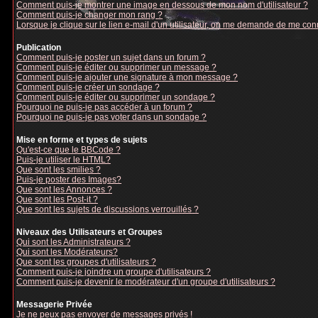
Comment puis-je montrer une image en dessous de mon nom d'utilisateur ?
Comment puis-je changer mon rang ?
Lorsque je clique sur le lien e-mail d'un utilisateur, on me demande de me con
Publication
Comment puis-je poster un sujet dans un forum ?
Comment puis-je éditer ou supprimer un message ?
Comment puis-je ajouter une signature à mon message ?
Comment puis-je créer un sondage ?
Comment puis-je éditer ou supprimer un sondage ?
Pourquoi ne puis-je pas accéder à un forum ?
Pourquoi ne puis-je pas voter dans un sondage ?
Mise en forme et types de sujets
Qu'est-ce que le BBCode ?
Puis-je utiliser le HTML?
Que sont les smilies ?
Puis-je poster des Images?
Que sont les Annonces ?
Que sont les Post-it ?
Que sont les sujets de discussions verrouillés ?
Niveaux des Utilisateurs et Groupes
Qui sont les Administrateurs ?
Qui sont les Modérateurs?
Que sont les groupes d'utilisateurs ?
Comment puis-je joindre un groupe d'utilisateurs ?
Comment puis-je devenir le modérateur d'un groupe d'utilisateurs ?
Messagerie Privée
Je ne peux pas envoyer de messages privés !