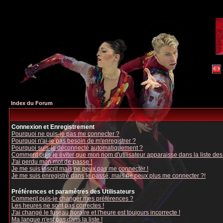
Index du Forum
Connexion et Enregistrement
Pourquoi ne puis-je pas me connecter ?
Pourquoi n'ai-je pas besoin de m'enregistrer ?
Pourquoi suis-je déconnecté automatiquement ?
Comment puis-je éviter que mon nom d'utilisateur apparaisse dans la liste des u
J'ai perdu mon mot de passe !
Je me suis inscrit mais ne peux pas me connecter !
Je me suis enregistré dans le passé, mais ne peux plus me connecter ?!
Préférences et paramètres des Utilisateurs
Comment puis-je changer mes préférences ?
Les heures ne sont pas correctes !
J'ai changé le fuseau horaire et l'heure est toujours incorrecte !
Ma langue n'est pas dans la liste !