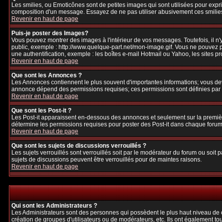
Les smilies, ou Emoticônes sont de petites images qui sont utilisées pour exprime
composition d'un message. Essayez de ne pas utiliser abusivement ces smilies, 
Revenir en haut de page
Puis-je poster des Images?
Vous pouvez montrer des images à l'intérieur de vos messages. Toutefois, il 
public, exemple : http://www.quelque-part.net/mon-image.gif. Vous ne pouvez pa
une authentification, exemple : les boîtes e-mail Hotmail ou Yahoo, les sites p
Revenir en haut de page
Que sont les Annonces ?
Les Annonces contiennent le plus souvent d'importantes informations; vous de
annonce dépend des permissions requises; ces permissions sont définies par l
Revenir en haut de page
Que sont les Post-it ?
Les Post-it apparaissent en-dessous des annonces et seulement sur la premièr
détermine les permissions requises pour poster des Post-it dans chaque forum
Revenir en haut de page
Que sont les sujets de discussions verrouillés ?
Les sujets verrouillés sont verrouillés soit par le modérateur du forum ou soi
sujets de discussions peuvent être verrouillés pour de maintes raisons.
Revenir en haut de page
Qui sont les Administrateurs ?
Les Administrateurs sont des personnes qui possèdent le plus haut niveau de con
création de groupes d'utilisateurs ou de modérateurs, etc. Ils ont également to