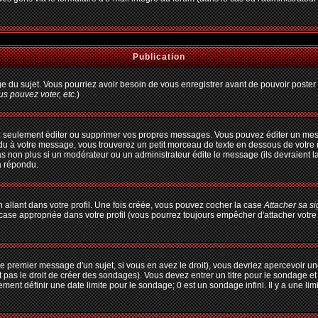
Publication
age du sujet. Vous pourriez avoir besoin de vous enregistrer avant de pouvoir poster 
s pouvez voter, etc.
)
 seulement éditer ou supprimer vos propres messages. Vous pouvez éditer un messa
à votre message, vous trouverez un petit morceau de texte en dessous de votre me
pas non plus si un modérateur ou un administrateur édite le message (ils devraient l
a répondu.
allant dans votre profil. Une fois créée, vous pouvez cocher la case
Attacher sa s
ase appropriée dans votre profil (vous pourrez toujours empêcher d'attacher votre
e premier message d'un sujet, si vous en avez le droit), vous devriez apercevoir un
 pas le droit de créer des sondages). Vous devez entrer un titre pour le sondage e
ent définir une date limite pour le sondage; 0 est un sondage infini. Il y a une limi