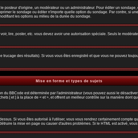
osteur d'origine, un modérateur ou un administrateur. Pour éditer un sondage, cliq
primer le sondage ou éditer n'importe quelle option du sondage. Par contre, si une
 modifiant les options au milieu de la durée du sondage.
 voir, lire, poster, etc. vous devez avoir une autorisation spéciale. Seuls le modéra
 le trucage des résultats). Si vous vous êtes enregistré et que vous ne pouvez toujo
Mise en forme et types de sujets
ion du BBCode est déterminée par l'administrateur (vous pouvez aussi le désactiver
s [ et ] à la place de < et >, et offrent un meilleur contrôle sur la manière dont q
 dessus. Si vous êtes autorisé à l'utiliser, vous vous rendrez certainement compte
t détruire la mise en page ou causer d'autres problèmes. Si le HTML est activé, vou