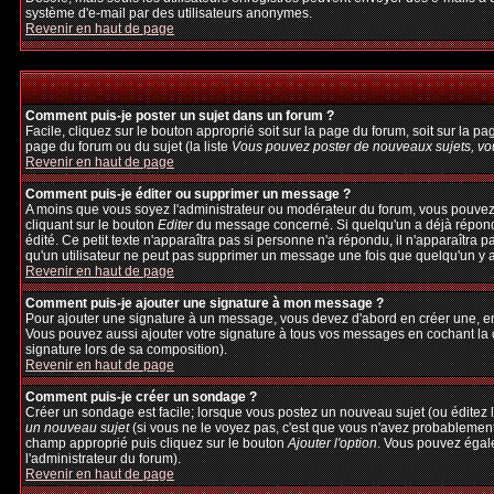
système d'e-mail par des utilisateurs anonymes.
Revenir en haut de page
Comment puis-je poster un sujet dans un forum ?
Facile, cliquez sur le bouton approprié soit sur la page du forum, soit sur la p
page du forum ou du sujet (la liste
Vous pouvez poster de nouveaux sujets, vou
Revenir en haut de page
Comment puis-je éditer ou supprimer un message ?
A moins que vous soyez l'administrateur ou modérateur du forum, vous pouvez
cliquant sur le bouton
Editer
du message concerné. Si quelqu'un a déjà répondu 
édité. Ce petit texte n'apparaîtra pas si personne n'a répondu, il n'apparaîtra 
qu'un utilisateur ne peut pas supprimer un message une fois que quelqu'un y 
Revenir en haut de page
Comment puis-je ajouter une signature à mon message ?
Pour ajouter une signature à un message, vous devez d'abord en créer une, en 
Vous pouvez aussi ajouter votre signature à tous vos messages en cochant la c
signature lors de sa composition).
Revenir en haut de page
Comment puis-je créer un sondage ?
Créer un sondage est facile; lorsque vous postez un nouveau sujet (ou éditez l
un nouveau sujet
(si vous ne le voyez pas, c'est que vous n'avez probablement
champ approprié puis cliquez sur le bouton
Ajouter l'option
. Vous pouvez égalem
l'administrateur du forum).
Revenir en haut de page