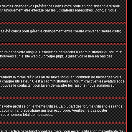
us devriez changer vos préférences dans votre profil en choisissant le fuseau
t uniquement être effectué par les utilisateurs enregistrés. Donc, si vous
 pas été conçu pour gérer le changement entre l'heure d'hiver et l'heure d'été;
e forum dans votre langue. Essayez de demander à l'administrateur du forum s'il
e trouvées sur le site web du groupe phpBB (allez voir le lien en bas des
 prennent la forme d'étoiles ou de blocs indiquant combien de messages vous
aque utilisateur. C'est à l'administrateur du forum d'activer les avatars et de
ous pouvez le contacter pour lui en demander les raisons (nous sommes sûr
 votre profil selon le thème utilisé). La plupart des forums utilisent les rangs
avoir un rang spécifique qui leur est propre. Veuillez ne pas poster
e votre nombre total de messages.
ait activé cette fonctionnalité). Ceci, pour éviter l'utilisation malveillante du