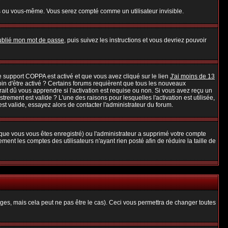
s ou vous-même. Vous serez compté comme un utilisateur invisible.
oublié mon mot de passe
, puis suivez les instructions et vous devriez pouvoir
 le support COPPA est activé et que vous avez cliqué sur le lien
J'ai moins de 13
oin d'être activé ? Certains forums requièrent que tous les nouveaux
it dû vous apprendre si l'activation est requise ou non. Si vous avez reçu un
strement est valide ? L'une des raisons pour lesquelles l'activation est utilisée,
t valide, essayez alors de contacter l'administrateur du forum.
rsque vous vous êtes enregistré) ou l'administrateur a supprimé votre compte
ent les comptes des utilisateurs n'ayant rien posté afin de réduire la taille de
es, mais cela peut ne pas être le cas). Ceci vous permettra de changer toutes