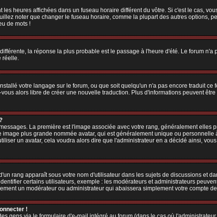
 les heures affichées dans un fuseau horaire différent du vôtre. Si c'est le cas, vo
illez noter que changer le fuseau horaire, comme la plupart des autres options, peu
jeu de mots !
 différente, la réponse la plus probable est le passage à l'heure d'été. Le forum n'a
 réelle.
 installé votre langage sur le forum, ou que soit quelqu'un n'a pas encore traduit c
z-vous alors libre de créer une nouvelle traduction. Plus d'informations peuvent êtr
?
es messages. La première est l'image associée avec votre rang, généralement elles
une image plus grande nommée avatar, qui est généralement unique ou personnelle à ch
utiliser un avatar, cela voudra alors dire que l'administrateur en a décidé ainsi, v
'un rang apparaît sous votre nom d'utilisateur dans les sujets de discussions et dans
tifier certains utilisateurs, exemple : les modérateurs et administrateurs peuvent 
bablement un modérateur ou administrateur qui abaissera simplement votre compte d
connecter !
 gens via le formulaire d'e-mail intégré au forum (dans le cas où l'administrateur aur