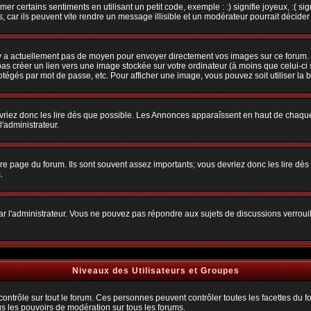
r certains sentiments en utilisant un petit code, exemple : :) signifie joyeux, :( sig
car ils peuvent vite rendre un message illisible et un modérateur pourrait décider
n'y a actuellement pas de moyen pour envoyer directement vos images sur ce forum.
s créer un lien vers une image stockée sur votre ordinateur (à moins que celui-ci 
rotégés par mot de passe, etc. Pour afficher une image, vous pouvez soit utiliser la 
vriez donc les lire dès que possible. Les Annonces apparaîssent en haut de chaque
'administrateur.
e page du forum. Ils sont souvent assez importants; vous devriez donc les lire dè
.
t par l'administrateur. Vous ne pouvez pas répondre aux sujets de discussions verro
Niveaux des Utilisateurs et Groupes
trôle sur tout le forum. Ces personnes peuvent contrôler toutes les facettes du for
us les pouvoirs de modération sur tous les forums.