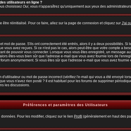
es utilisateurs en ligne ?
vous choisissez
Oui
, vous n'apparaîtrez qu'uniquement aux yeux des administrateur
 être réinitialisé. Pour ce faire, allez sur la page de connexion et cliquez sur
J'ai 
 mot de passe. S'ils ont correctement été entrés, alors il y a deux possibilités. Si
ue vous avez reçues. Si ce n'est pas le cas, alors peut-être que votre compte a bes
avant de pouvoir vous connecter. Lorsque vous vous êtes enregistré, un message aura
, alors êtes-vous bien sûr que l'adresse e-mail que vous avez fournie lors de l'enregi
u forum anonymement. Si vous êtes sûr que l'adresse e-mail que vous avez fournie es
d'utilisateur ou mot de passe incorrect (vérifiez l'e-mail qui vous a été envoyé lo
que vous n'avez rien posté ? Il est habituel pour les forums de supprimer périodiquem
ns les discussions.
Préférences et paramètres des Utilisateurs
 données. Pour les modifier, cliquez sur le lien
Profil
(généralement en haut des pag