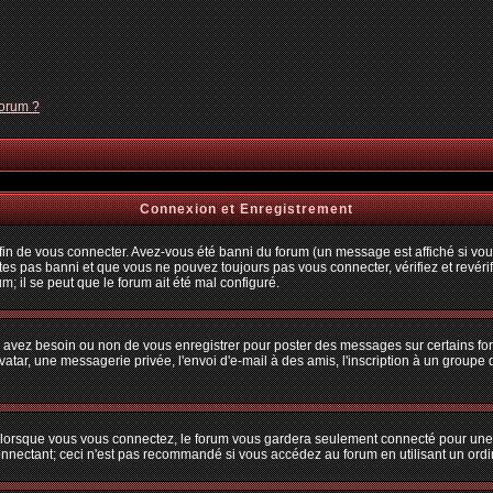
forum ?
Connexion et Enregistrement
n de vous connecter. Avez-vous été banni du forum (un message est affiché si vous 
tes pas banni et que vous ne pouvez toujours pas vous connecter, vérifiez et revérif
m; il se peut que le forum ait été mal configuré.
us avez besoin ou non de vous enregistrer pour poster des messages sur certains fo
atar, une messagerie privée, l'envoi d'e-mail à des amis, l'inscription à un groupe d
lorsque vous vous connectez, le forum vous gardera seulement connecté pour une pé
nectant; ceci n'est pas recommandé si vous accédez au forum en utilisant un ordina