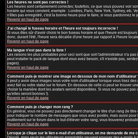
Les heures ne sont pas correctes !
Les heures sont certainement correctes; toutefois, ce que vous pouvez voir sont
horaire qui vous convient, exemple : Londres, Paris, New York, Sydney, etc. Veu
n'êtes pas enregistré, c'est la bonne heure pour le faire, si vous pardonnez le 
Revenir en haut de page
J'ai changé le fuseau horaire et l'heure est toujours incorrecte !
Si vous êtes sûr d'avoir choisi le bon fuseau horaire et que l'heure est toujours
donc, durant l'été, l'heure sera décalée d'une heure par rapport à l'heure locale
Revenir en haut de page
Ma langue n'est pas dans la liste !
Les raisons les plus probables pour ceci sont que soit l'administrateur n'a pas
peut installer le pack de langue dont vous avez besoin; s'il n'existe pas, sente
pages).
Revenir en haut de page
Comment puis-je montrer une image en dessous de mon nom d'utilisateur 
Il peut y avoir deux images sous votre nom d'utilisateur lorsque vous lisez d
avez fait ou votre statut sur le forum. En dessous de celle-ci peut se trouver 
choisir la manière dont les avatars seront disponibles. Si vous ne pouvez pas 
qu'elles seront bonnes !).
Revenir en haut de page
Comment puis-je changer mon rang ?
En général, vous ne pouvez pas directement changer le titre d'un rang (le titre d
pour indiquer le nombre de messages que vous avez postés, mais aussi pour iden
inutilement sur le forum dans le but d'élever votre rang; vous trouverez pro
Revenir en haut de page
Lorsque je clique sur le lien e-mail d'un utilisateur, on me demande de me 
Désolé, mais seuls les utilisateurs enregistrés peuvent envoyer des e-mails à des