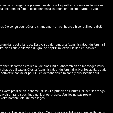
us devriez changer vos préférences dans votre profil en choisissant le fuseau
t uniquement être effectué par les utilisateurs enregistrés. Donc, si vous
 pas été conçu pour gérer le changement entre l'heure d'hiver et l'heure d'été;
e forum dans votre langue. Essayez de demander à l'administrateur du forum s'il
e trouvées sur le site web du groupe phpBB (allez voir le lien en bas des
 prennent la forme d'étoiles ou de blocs indiquant combien de messages vous
aque utilisateur. C'est à l'administrateur du forum d'activer les avatars et de
ous pouvez le contacter pour lui en demander les raisons (nous sommes sûr
 votre profil selon le thème utilisé). La plupart des forums utilisent les rangs
avoir un rang spécifique qui leur est propre. Veuillez ne pas poster
e votre nombre total de messages.
ait activé cette fonctionnalité). Ceci, pour éviter l'utilisation malveillante du