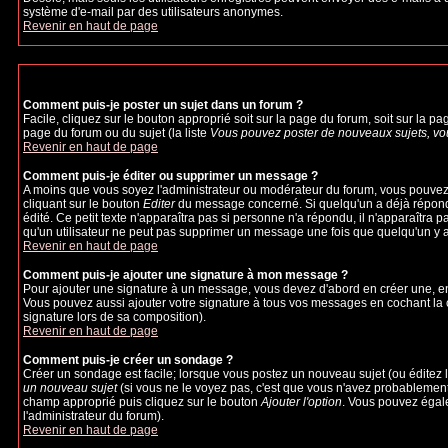
système d'e-mail par des utilisateurs anonymes.
Revenir en haut de page
Comment puis-je poster un sujet dans un forum ?
Facile, cliquez sur le bouton approprié soit sur la page du forum, soit sur la p
page du forum ou du sujet (la liste
Vous pouvez poster de nouveaux sujets, vou
Revenir en haut de page
Comment puis-je éditer ou supprimer un message ?
A moins que vous soyez l'administrateur ou modérateur du forum, vous pouvez
cliquant sur le bouton
Editer
du message concerné. Si quelqu'un a déjà répondu 
édité. Ce petit texte n'apparaîtra pas si personne n'a répondu, il n'apparaîtra 
qu'un utilisateur ne peut pas supprimer un message une fois que quelqu'un y 
Revenir en haut de page
Comment puis-je ajouter une signature à mon message ?
Pour ajouter une signature à un message, vous devez d'abord en créer une, en 
Vous pouvez aussi ajouter votre signature à tous vos messages en cochant la c
signature lors de sa composition).
Revenir en haut de page
Comment puis-je créer un sondage ?
Créer un sondage est facile; lorsque vous postez un nouveau sujet (ou éditez l
un nouveau sujet
(si vous ne le voyez pas, c'est que vous n'avez probablement
champ approprié puis cliquez sur le bouton
Ajouter l'option
. Vous pouvez égalem
l'administrateur du forum).
Revenir en haut de page