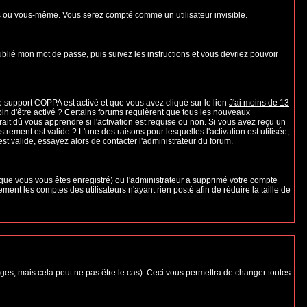
s ou vous-même. Vous serez compté comme un utilisateur invisible.
oublié mon mot de passe
, puis suivez les instructions et vous devriez pouvoir
 le support COPPA est activé et que vous avez cliqué sur le lien
J'ai moins de 13
oin d'être activé ? Certains forums requièrent que tous les nouveaux
it dû vous apprendre si l'activation est requise ou non. Si vous avez reçu un
strement est valide ? L'une des raisons pour lesquelles l'activation est utilisée,
t valide, essayez alors de contacter l'administrateur du forum.
rsque vous vous êtes enregistré) ou l'administrateur a supprimé votre compte
ent les comptes des utilisateurs n'ayant rien posté afin de réduire la taille de
es, mais cela peut ne pas être le cas). Ceci vous permettra de changer toutes