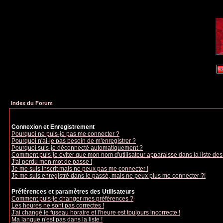
Index du Forum
Connexion et Enregistrement
Pourquoi ne puis-je pas me connecter ?
Pourquoi n'ai-je pas besoin de m'enregistrer ?
Pourquoi suis-je déconnecté automatiquement ?
Comment puis-je éviter que mon nom d'utilisateur apparaisse dans la liste des u
J'ai perdu mon mot de passe !
Je me suis inscrit mais ne peux pas me connecter !
Je me suis enregistré dans le passé, mais ne peux plus me connecter ?!
Préférences et paramètres des Utilisateurs
Comment puis-je changer mes préférences ?
Les heures ne sont pas correctes !
J'ai changé le fuseau horaire et l'heure est toujours incorrecte !
Ma langue n'est pas dans la liste !