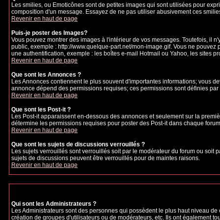
Les smilies, ou Emoticônes sont de petites images qui sont utilisées pour exprime
composition d'un message. Essayez de ne pas utiliser abusivement ces smilies, 
Revenir en haut de page
Puis-je poster des Images?
Vous pouvez montrer des images à l'intérieur de vos messages. Toutefois, il 
public, exemple : http://www.quelque-part.net/mon-image.gif. Vous ne pouvez pa
une authentification, exemple : les boîtes e-mail Hotmail ou Yahoo, les sites p
Revenir en haut de page
Que sont les Annonces ?
Les Annonces contiennent le plus souvent d'importantes informations; vous de
annonce dépend des permissions requises; ces permissions sont définies par l
Revenir en haut de page
Que sont les Post-it ?
Les Post-it apparaissent en-dessous des annonces et seulement sur la premièr
détermine les permissions requises pour poster des Post-it dans chaque forum
Revenir en haut de page
Que sont les sujets de discussions verrouillés ?
Les sujets verrouillés sont verrouillés soit par le modérateur du forum ou soi
sujets de discussions peuvent être verrouillés pour de maintes raisons.
Revenir en haut de page
Qui sont les Administrateurs ?
Les Administrateurs sont des personnes qui possèdent le plus haut niveau de con
création de groupes d'utilisateurs ou de modérateurs, etc. Ils ont également to