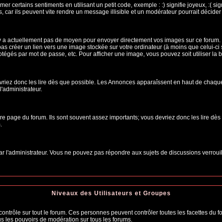
r certains sentiments en utilisant un petit code, exemple : :) signifie joyeux, :( sig
car ils peuvent vite rendre un message illisible et un modérateur pourrait décider
n'y a actuellement pas de moyen pour envoyer directement vos images sur ce forum.
s créer un lien vers une image stockée sur votre ordinateur (à moins que celui-ci 
rotégés par mot de passe, etc. Pour afficher une image, vous pouvez soit utiliser la 
vriez donc les lire dès que possible. Les Annonces apparaîssent en haut de chaque
'administrateur.
e page du forum. Ils sont souvent assez importants; vous devriez donc les lire dè
.
t par l'administrateur. Vous ne pouvez pas répondre aux sujets de discussions verro
Niveaux des Utilisateurs et Groupes
trôle sur tout le forum. Ces personnes peuvent contrôler toutes les facettes du for
us les pouvoirs de modération sur tous les forums.