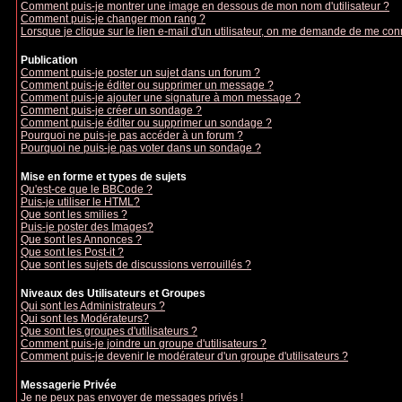
Comment puis-je montrer une image en dessous de mon nom d'utilisateur ?
Comment puis-je changer mon rang ?
Lorsque je clique sur le lien e-mail d'un utilisateur, on me demande de me con
Publication
Comment puis-je poster un sujet dans un forum ?
Comment puis-je éditer ou supprimer un message ?
Comment puis-je ajouter une signature à mon message ?
Comment puis-je créer un sondage ?
Comment puis-je éditer ou supprimer un sondage ?
Pourquoi ne puis-je pas accéder à un forum ?
Pourquoi ne puis-je pas voter dans un sondage ?
Mise en forme et types de sujets
Qu'est-ce que le BBCode ?
Puis-je utiliser le HTML?
Que sont les smilies ?
Puis-je poster des Images?
Que sont les Annonces ?
Que sont les Post-it ?
Que sont les sujets de discussions verrouillés ?
Niveaux des Utilisateurs et Groupes
Qui sont les Administrateurs ?
Qui sont les Modérateurs?
Que sont les groupes d'utilisateurs ?
Comment puis-je joindre un groupe d'utilisateurs ?
Comment puis-je devenir le modérateur d'un groupe d'utilisateurs ?
Messagerie Privée
Je ne peux pas envoyer de messages privés !