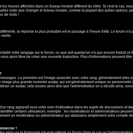
 les heures affichées dans un fuseau horaire différent du vôtre. Si c'est le cas, vo
illez noter que changer le fuseau horaire, comme la plupart des autres options, peu
jeu de mots !
 différente, la réponse la plus probable est le passage à l'heure d'été. Le forum n'a
 réelle.
 installé votre langage sur le forum, ou que soit quelqu'un n'a pas encore traduit c
z-vous alors libre de créer une nouvelle traduction. Plus d'informations peuvent êtr
?
es messages. La première est l'image associée avec votre rang, généralement elles
une image plus grande nommée avatar, qui est généralement unique ou personnelle à ch
utiliser un avatar, cela voudra alors dire que l'administrateur en a décidé ainsi, v
'un rang apparaît sous votre nom d'utilisateur dans les sujets de discussions et dans
tifier certains utilisateurs, exemple : les modérateurs et administrateurs peuvent 
bablement un modérateur ou administrateur qui abaissera simplement votre compte d
connecter !
 gens via le formulaire d'e-mail intégré au forum (dans le cas où l'administrateur aur