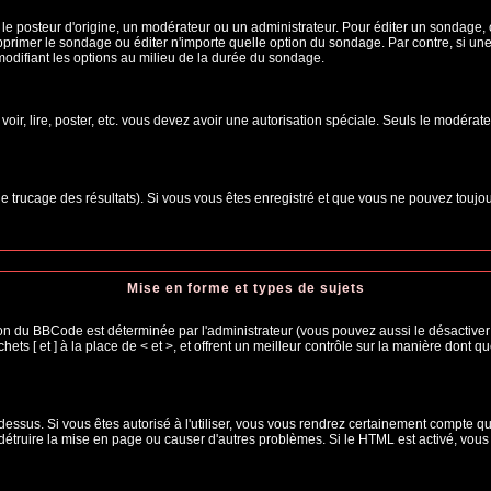
osteur d'origine, un modérateur ou un administrateur. Pour éditer un sondage, cliq
primer le sondage ou éditer n'importe quelle option du sondage. Par contre, si une
 modifiant les options au milieu de la durée du sondage.
 voir, lire, poster, etc. vous devez avoir une autorisation spéciale. Seuls le modéra
 le trucage des résultats). Si vous vous êtes enregistré et que vous ne pouvez toujo
Mise en forme et types de sujets
ion du BBCode est déterminée par l'administrateur (vous pouvez aussi le désactiver
s [ et ] à la place de < et >, et offrent un meilleur contrôle sur la manière dont q
 dessus. Si vous êtes autorisé à l'utiliser, vous vous rendrez certainement compte
t détruire la mise en page ou causer d'autres problèmes. Si le HTML est activé, vou