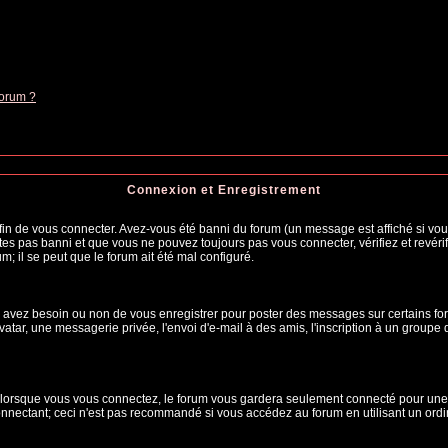
forum ?
Connexion et Enregistrement
n de vous connecter. Avez-vous été banni du forum (un message est affiché si vous 
tes pas banni et que vous ne pouvez toujours pas vous connecter, vérifiez et revérif
m; il se peut que le forum ait été mal configuré.
us avez besoin ou non de vous enregistrer pour poster des messages sur certains fo
atar, une messagerie privée, l'envoi d'e-mail à des amis, l'inscription à un groupe d
lorsque vous vous connectez, le forum vous gardera seulement connecté pour une pé
nectant; ceci n'est pas recommandé si vous accédez au forum en utilisant un ordina