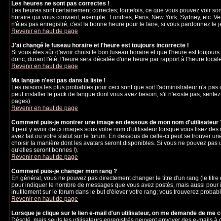
Les heures ne sont pas correctes !
Les heures sont certainement correctes; toutefois, ce que vous pouvez voir sont
horaire qui vous convient, exemple : Londres, Paris, New York, Sydney, etc. Veu
n'êtes pas enregistré, c'est la bonne heure pour le faire, si vous pardonnez le 
Revenir en haut de page
J'ai changé le fuseau horaire et l'heure est toujours incorrecte !
Si vous êtes sûr d'avoir choisi le bon fuseau horaire et que l'heure est toujours
donc, durant l'été, l'heure sera décalée d'une heure par rapport à l'heure locale
Revenir en haut de page
Ma langue n'est pas dans la liste !
Les raisons les plus probables pour ceci sont que soit l'administrateur n'a pas
peut installer le pack de langue dont vous avez besoin; s'il n'existe pas, sente
pages).
Revenir en haut de page
Comment puis-je montrer une image en dessous de mon nom d'utilisateur 
Il peut y avoir deux images sous votre nom d'utilisateur lorsque vous lisez d
avez fait ou votre statut sur le forum. En dessous de celle-ci peut se trouver 
choisir la manière dont les avatars seront disponibles. Si vous ne pouvez pas 
qu'elles seront bonnes !).
Revenir en haut de page
Comment puis-je changer mon rang ?
En général, vous ne pouvez pas directement changer le titre d'un rang (le titre d
pour indiquer le nombre de messages que vous avez postés, mais aussi pour iden
inutilement sur le forum dans le but d'élever votre rang; vous trouverez pro
Revenir en haut de page
Lorsque je clique sur le lien e-mail d'un utilisateur, on me demande de me 
Désolé, mais seuls les utilisateurs enregistrés peuvent envoyer des e-mails à des