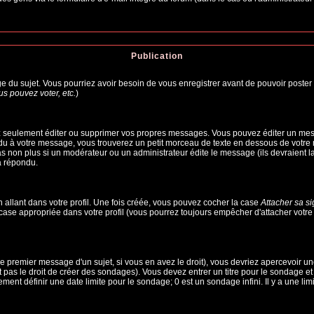
Publication
age du sujet. Vous pourriez avoir besoin de vous enregistrer avant de pouvoir poster 
s pouvez voter, etc.
)
 seulement éditer ou supprimer vos propres messages. Vous pouvez éditer un messa
à votre message, vous trouverez un petit morceau de texte en dessous de votre me
pas non plus si un modérateur ou un administrateur édite le message (ils devraient l
a répondu.
allant dans votre profil. Une fois créée, vous pouvez cocher la case
Attacher sa s
ase appropriée dans votre profil (vous pourrez toujours empêcher d'attacher votre
e premier message d'un sujet, si vous en avez le droit), vous devriez apercevoir un
 pas le droit de créer des sondages). Vous devez entrer un titre pour le sondage e
ent définir une date limite pour le sondage; 0 est un sondage infini. Il y a une limi