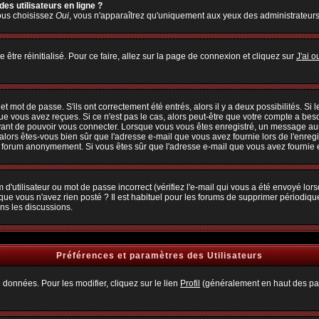
es utilisateurs en ligne ?
vous choisissez
Oui
, vous n'apparaîtrez qu'uniquement aux yeux des administrateur
 être réinitialisé. Pour ce faire, allez sur la page de connexion et cliquez sur
J'ai 
 mot de passe. S'ils ont correctement été entrés, alors il y a deux possibilités. Si
ue vous avez reçues. Si ce n'est pas le cas, alors peut-être que votre compte a bes
avant de pouvoir vous connecter. Lorsque vous vous êtes enregistré, un message aura
, alors êtes-vous bien sûr que l'adresse e-mail que vous avez fournie lors de l'enregi
u forum anonymement. Si vous êtes sûr que l'adresse e-mail que vous avez fournie es
d'utilisateur ou mot de passe incorrect (vérifiez l'e-mail qui vous a été envoyé lo
que vous n'avez rien posté ? Il est habituel pour les forums de supprimer périodiquem
ns les discussions.
Préférences et paramètres des Utilisateurs
 données. Pour les modifier, cliquez sur le lien
Profil
(généralement en haut des pag