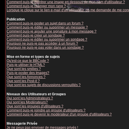
Comment puis-je montrer une image en dessous de mon nom d'utilisateur ?
Comment puis-je changer mon rang ?
Lorsque je clique sur le lien e-mail d'un utilisateur, on me demande de me con
Publication
Comment puis-je poster un sujet dans un forum ?
Comment puis-je éditer ou supprimer un message ?
Comment puis-je ajouter une signature à mon message ?
Comment puis-je créer un sondage ?
Comment puis-je éditer ou supprimer un sondage ?
Pourquoi ne puis-je pas accéder à un forum ?
Pourquoi ne puis-je pas voter dans un sondage ?
Mise en forme et types de sujets
Qu'est-ce que le BBCode ?
Puis-je utiliser le HTML?
Que sont les smilies ?
Puis-je poster des Images?
Que sont les Annonces ?
Que sont les Post-it ?
Que sont les sujets de discussions verrouillés ?
Niveaux des Utilisateurs et Groupes
Qui sont les Administrateurs ?
Qui sont les Modérateurs?
Que sont les groupes d'utilisateurs ?
Comment puis-je joindre un groupe d'utilisateurs ?
Comment puis-je devenir le modérateur d'un groupe d'utilisateurs ?
Messagerie Privée
Je ne peux pas envoyer de messages privés !