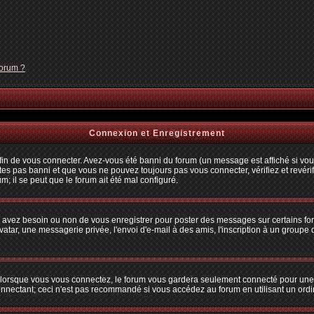
forum ?
Connexion et Enregistrement
n de vous connecter. Avez-vous été banni du forum (un message est affiché si vous 
tes pas banni et que vous ne pouvez toujours pas vous connecter, vérifiez et revérif
m; il se peut que le forum ait été mal configuré.
us avez besoin ou non de vous enregistrer pour poster des messages sur certains fo
atar, une messagerie privée, l'envoi d'e-mail à des amis, l'inscription à un groupe d
lorsque vous vous connectez, le forum vous gardera seulement connecté pour une pé
nectant; ceci n'est pas recommandé si vous accédez au forum en utilisant un ordina