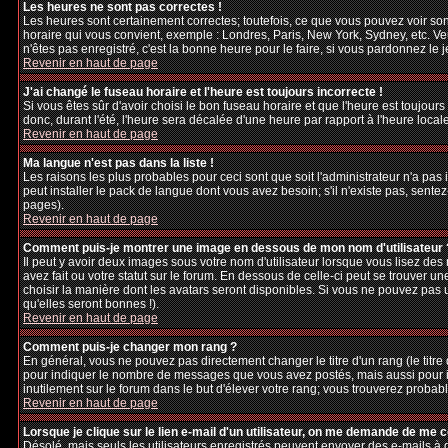
Les heures ne sont pas correctes !
Les heures sont certainement correctes; toutefois, ce que vous pouvez voir sont
horaire qui vous convient, exemple : Londres, Paris, New York, Sydney, etc. Veu
n'êtes pas enregistré, c'est la bonne heure pour le faire, si vous pardonnez le 
Revenir en haut de page
J'ai changé le fuseau horaire et l'heure est toujours incorrecte !
Si vous êtes sûr d'avoir choisi le bon fuseau horaire et que l'heure est toujours
donc, durant l'été, l'heure sera décalée d'une heure par rapport à l'heure locale
Revenir en haut de page
Ma langue n'est pas dans la liste !
Les raisons les plus probables pour ceci sont que soit l'administrateur n'a pas
peut installer le pack de langue dont vous avez besoin; s'il n'existe pas, sente
pages).
Revenir en haut de page
Comment puis-je montrer une image en dessous de mon nom d'utilisateur 
Il peut y avoir deux images sous votre nom d'utilisateur lorsque vous lisez d
avez fait ou votre statut sur le forum. En dessous de celle-ci peut se trouver 
choisir la manière dont les avatars seront disponibles. Si vous ne pouvez pas 
qu'elles seront bonnes !).
Revenir en haut de page
Comment puis-je changer mon rang ?
En général, vous ne pouvez pas directement changer le titre d'un rang (le titre d
pour indiquer le nombre de messages que vous avez postés, mais aussi pour iden
inutilement sur le forum dans le but d'élever votre rang; vous trouverez pro
Revenir en haut de page
Lorsque je clique sur le lien e-mail d'un utilisateur, on me demande de me 
Désolé, mais seuls les utilisateurs enregistrés peuvent envoyer des e-mails à des