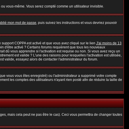
s ou vous-même. Vous serez compté comme un utilisateur invisible.
oublié mon mot de passe
, puis suivez les instructions et vous devriez pouvoir
 le support COPPA est activé et que vous avez cliqué sur le lien
J'ai moins de 13
oin d'être activé ? Certains forums requièrent que tous les nouveaux
it dû vous apprendre si l'activation est requise ou non. Si vous avez reçu un
strement est valide ? L'une des raisons pour lesquelles l'activation est utilisée,
t valide, essayez alors de contacter l'administrateur du forum.
rsque vous vous êtes enregistré) ou l'administrateur a supprimé votre compte
ent les comptes des utilisateurs n'ayant rien posté afin de réduire la taille de
es, mais cela peut ne pas être le cas). Ceci vous permettra de changer toutes