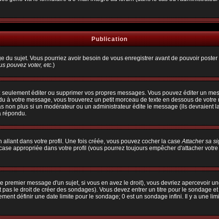
Publication
age du sujet. Vous pourriez avoir besoin de vous enregistrer avant de pouvoir poster 
s pouvez voter, etc.
)
 seulement éditer ou supprimer vos propres messages. Vous pouvez éditer un messa
à votre message, vous trouverez un petit morceau de texte en dessous de votre me
pas non plus si un modérateur ou un administrateur édite le message (ils devraient l
a répondu.
allant dans votre profil. Une fois créée, vous pouvez cocher la case
Attacher sa s
ase appropriée dans votre profil (vous pourrez toujours empêcher d'attacher votre
e premier message d'un sujet, si vous en avez le droit), vous devriez apercevoir un
 pas le droit de créer des sondages). Vous devez entrer un titre pour le sondage e
ent définir une date limite pour le sondage; 0 est un sondage infini. Il y a une limi