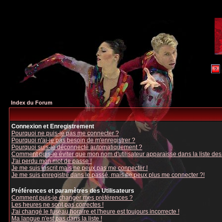
Index du Forum
Connexion et Enregistrement
Pourquoi ne puis-je pas me connecter ?
Pourquoi n'ai-je pas besoin de m'enregistrer ?
Pourquoi suis-je déconnecté automatiquement ?
Comment puis-je éviter que mon nom d'utilisateur apparaisse dans la liste des u
J'ai perdu mon mot de passe !
Je me suis inscrit mais ne peux pas me connecter !
Je me suis enregistré dans le passé, mais ne peux plus me connecter ?!
Préférences et paramètres des Utilisateurs
Comment puis-je changer mes préférences ?
Les heures ne sont pas correctes !
J'ai changé le fuseau horaire et l'heure est toujours incorrecte !
Ma langue n'est pas dans la liste !