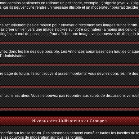
r certains sentiments en utilisant un petit code, exemple : :) signifie joyeux, :( sig
car ils peuvent vite rendre un message illisible et un modérateur pourrait décider
n'y a actuellement pas de moyen pour envoyer directement vos images sur ce forum.
s créer un lien vers une image stockée sur votre ordinateur (à moins que celui-ci 
rotégés par mot de passe, etc. Pour afficher une image, vous pouvez soit utiliser la 
vriez donc les lire dès que possible. Les Annonces apparaîssent en haut de chaque
'administrateur.
e page du forum. Ils sont souvent assez importants; vous devriez donc les lire dè
.
t par l'administrateur. Vous ne pouvez pas répondre aux sujets de discussions verro
Niveaux des Utilisateurs et Groupes
trôle sur tout le forum. Ces personnes peuvent contrôler toutes les facettes du for
us les pouvoirs de modération sur tous les forums.