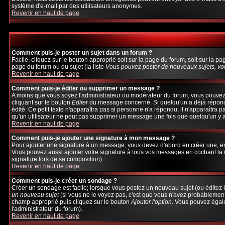
système d'e-mail par des utilisateurs anonymes.
Revenir en haut de page
Comment puis-je poster un sujet dans un forum ?
Facile, cliquez sur le bouton approprié soit sur la page du forum, soit sur la p
page du forum ou du sujet (la liste
Vous pouvez poster de nouveaux sujets, vou
Revenir en haut de page
Comment puis-je éditer ou supprimer un message ?
A moins que vous soyez l'administrateur ou modérateur du forum, vous pouvez
cliquant sur le bouton
Editer
du message concerné. Si quelqu'un a déjà répondu 
édité. Ce petit texte n'apparaîtra pas si personne n'a répondu, il n'apparaîtra 
qu'un utilisateur ne peut pas supprimer un message une fois que quelqu'un y 
Revenir en haut de page
Comment puis-je ajouter une signature à mon message ?
Pour ajouter une signature à un message, vous devez d'abord en créer une, en 
Vous pouvez aussi ajouter votre signature à tous vos messages en cochant la c
signature lors de sa composition).
Revenir en haut de page
Comment puis-je créer un sondage ?
Créer un sondage est facile; lorsque vous postez un nouveau sujet (ou éditez l
un nouveau sujet
(si vous ne le voyez pas, c'est que vous n'avez probablement
champ approprié puis cliquez sur le bouton
Ajouter l'option
. Vous pouvez égalem
l'administrateur du forum).
Revenir en haut de page