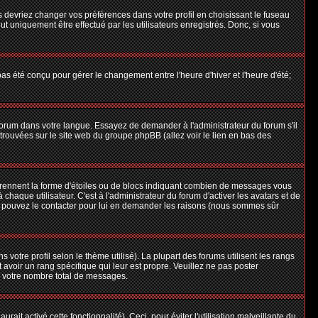
us devriez changer vos préférences dans votre profil en choisissant le fuseau
t uniquement être effectué par les utilisateurs enregistrés. Donc, si vous
 pas été conçu pour gérer le changement entre l'heure d'hiver et l'heure d'été;
e forum dans votre langue. Essayez de demander à l'administrateur du forum s'il
e trouvées sur le site web du groupe phpBB (allez voir le lien en bas des
 prennent la forme d'étoiles ou de blocs indiquant combien de messages vous
aque utilisateur. C'est à l'administrateur du forum d'activer les avatars et de
ous pouvez le contacter pour lui en demander les raisons (nous sommes sûr
 votre profil selon le thème utilisé). La plupart des forums utilisent les rangs
avoir un rang spécifique qui leur est propre. Veuillez ne pas poster
e votre nombre total de messages.
ait activé cette fonctionnalité). Ceci, pour éviter l'utilisation malveillante du