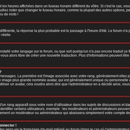
 les heures affichées dans un fuseau horaire différent du vôtre. Si c'est le cas, vo
illez noter que changer le fuseau horaire, comme la plupart des autres options, peu
jeu de mots !
 différente, la réponse la plus probable est le passage à l'heure d'été. Le forum n'a
 réelle.
 installé votre langage sur le forum, ou que soit quelqu'un n'a pas encore traduit c
z-vous alors libre de créer une nouvelle traduction. Plus d'informations peuvent êtr
?
es messages. La première est l'image associée avec votre rang, généralement elles
une image plus grande nommée avatar, qui est généralement unique ou personnelle à ch
utiliser un avatar, cela voudra alors dire que l'administrateur en a décidé ainsi, v
'un rang apparaît sous votre nom d'utilisateur dans les sujets de discussions et dans
tifier certains utilisateurs, exemple : les modérateurs et administrateurs peuvent 
bablement un modérateur ou administrateur qui abaissera simplement votre compte d
connecter !
 gens via le formulaire d'e-mail intégré au forum (dans le cas où l'administrateur aur