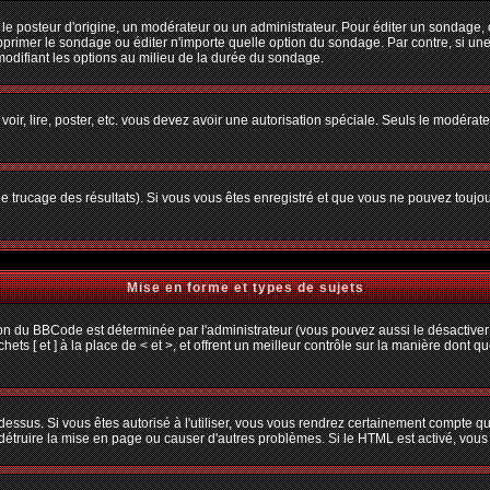
osteur d'origine, un modérateur ou un administrateur. Pour éditer un sondage, cliq
primer le sondage ou éditer n'importe quelle option du sondage. Par contre, si une
 modifiant les options au milieu de la durée du sondage.
 voir, lire, poster, etc. vous devez avoir une autorisation spéciale. Seuls le modéra
 le trucage des résultats). Si vous vous êtes enregistré et que vous ne pouvez toujo
Mise en forme et types de sujets
ion du BBCode est déterminée par l'administrateur (vous pouvez aussi le désactiver
s [ et ] à la place de < et >, et offrent un meilleur contrôle sur la manière dont q
 dessus. Si vous êtes autorisé à l'utiliser, vous vous rendrez certainement compte
t détruire la mise en page ou causer d'autres problèmes. Si le HTML est activé, vou