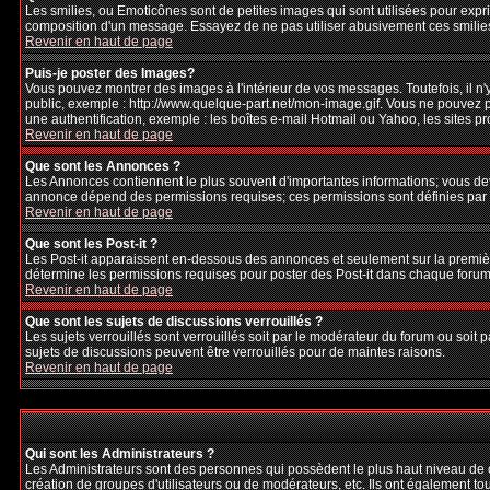
Les smilies, ou Emoticônes sont de petites images qui sont utilisées pour exprime
composition d'un message. Essayez de ne pas utiliser abusivement ces smilies, 
Revenir en haut de page
Puis-je poster des Images?
Vous pouvez montrer des images à l'intérieur de vos messages. Toutefois, il 
public, exemple : http://www.quelque-part.net/mon-image.gif. Vous ne pouvez pa
une authentification, exemple : les boîtes e-mail Hotmail ou Yahoo, les sites p
Revenir en haut de page
Que sont les Annonces ?
Les Annonces contiennent le plus souvent d'importantes informations; vous de
annonce dépend des permissions requises; ces permissions sont définies par l
Revenir en haut de page
Que sont les Post-it ?
Les Post-it apparaissent en-dessous des annonces et seulement sur la premièr
détermine les permissions requises pour poster des Post-it dans chaque forum
Revenir en haut de page
Que sont les sujets de discussions verrouillés ?
Les sujets verrouillés sont verrouillés soit par le modérateur du forum ou soi
sujets de discussions peuvent être verrouillés pour de maintes raisons.
Revenir en haut de page
Qui sont les Administrateurs ?
Les Administrateurs sont des personnes qui possèdent le plus haut niveau de con
création de groupes d'utilisateurs ou de modérateurs, etc. Ils ont également to