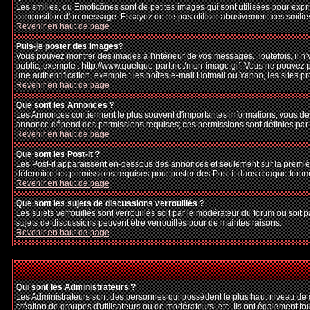
Les smilies, ou Emoticônes sont de petites images qui sont utilisées pour exprime
composition d'un message. Essayez de ne pas utiliser abusivement ces smilies, 
Revenir en haut de page
Puis-je poster des Images?
Vous pouvez montrer des images à l'intérieur de vos messages. Toutefois, il 
public, exemple : http://www.quelque-part.net/mon-image.gif. Vous ne pouvez pa
une authentification, exemple : les boîtes e-mail Hotmail ou Yahoo, les sites p
Revenir en haut de page
Que sont les Annonces ?
Les Annonces contiennent le plus souvent d'importantes informations; vous de
annonce dépend des permissions requises; ces permissions sont définies par l
Revenir en haut de page
Que sont les Post-it ?
Les Post-it apparaissent en-dessous des annonces et seulement sur la premièr
détermine les permissions requises pour poster des Post-it dans chaque forum
Revenir en haut de page
Que sont les sujets de discussions verrouillés ?
Les sujets verrouillés sont verrouillés soit par le modérateur du forum ou soi
sujets de discussions peuvent être verrouillés pour de maintes raisons.
Revenir en haut de page
Qui sont les Administrateurs ?
Les Administrateurs sont des personnes qui possèdent le plus haut niveau de con
création de groupes d'utilisateurs ou de modérateurs, etc. Ils ont également to