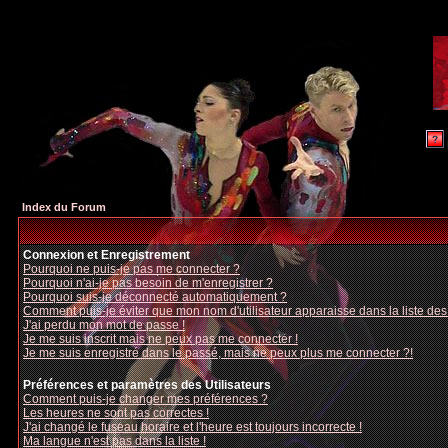
Index du Forum
Connexion et Enregistrement
Pourquoi ne puis-je pas me connecter ?
Pourquoi n'ai-je pas besoin de m'enregistrer ?
Pourquoi suis-je déconnecté automatiquement ?
Comment puis-je éviter que mon nom d'utilisateur apparaisse dans la liste des u
J'ai perdu mon mot de passe !
Je me suis inscrit mais ne peux pas me connecter !
Je me suis enregistré dans le passé, mais ne peux plus me connecter ?!
Préférences et paramètres des Utilisateurs
Comment puis-je changer mes préférences ?
Les heures ne sont pas correctes !
J'ai changé le fuseau horaire et l'heure est toujours incorrecte !
Ma langue n'est pas dans la liste !