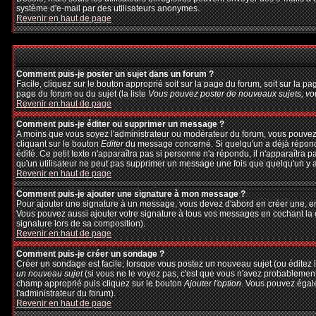
système d'e-mail par des utilisateurs anonymes.
Revenir en haut de page
Comment puis-je poster un sujet dans un forum ?
Facile, cliquez sur le bouton approprié soit sur la page du forum, soit sur la p
page du forum ou du sujet (la liste
Vous pouvez poster de nouveaux sujets, vou
Revenir en haut de page
Comment puis-je éditer ou supprimer un message ?
A moins que vous soyez l'administrateur ou modérateur du forum, vous pouvez
cliquant sur le bouton
Editer
du message concerné. Si quelqu'un a déjà répondu 
édité. Ce petit texte n'apparaîtra pas si personne n'a répondu, il n'apparaîtra 
qu'un utilisateur ne peut pas supprimer un message une fois que quelqu'un y 
Revenir en haut de page
Comment puis-je ajouter une signature à mon message ?
Pour ajouter une signature à un message, vous devez d'abord en créer une, en 
Vous pouvez aussi ajouter votre signature à tous vos messages en cochant la c
signature lors de sa composition).
Revenir en haut de page
Comment puis-je créer un sondage ?
Créer un sondage est facile; lorsque vous postez un nouveau sujet (ou éditez l
un nouveau sujet
(si vous ne le voyez pas, c'est que vous n'avez probablement
champ approprié puis cliquez sur le bouton
Ajouter l'option
. Vous pouvez égalem
l'administrateur du forum).
Revenir en haut de page