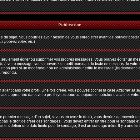
Publication
age du sujet. Vous pourriez avoir besoin de vous enregistrer avant de pouvoir poster 
s pouvez voter, etc.
)
 seulement éditer ou supprimer vos propres messages. Vous pouvez éditer un messa
à votre message, vous trouverez un petit morceau de texte en dessous de votre me
pas non plus si un modérateur ou un administrateur édite le message (ils devraient l
a répondu.
allant dans votre profil. Une fois créée, vous pouvez cocher la case
Attacher sa s
ase appropriée dans votre profil (vous pourrez toujours empêcher d'attacher votre
e premier message d'un sujet, si vous en avez le droit), vous devriez apercevoir un
 pas le droit de créer des sondages). Vous devez entrer un titre pour le sondage e
ent définir une date limite pour le sondage; 0 est un sondage infini. Il y a une limi