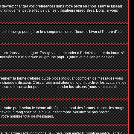
us devriez changer vos préférences dans votre profil en choisissant le fuseau
t uniquement être effectué par les utilisateurs enregistrés. Donc, si vous
 pas été conçu pour gérer le changement entre l'heure d'hiver et l'heure d'été;
e forum dans votre langue. Essayez de demander à l'administrateur du forum s'il
e trouvées sur le site web du groupe phpBB (allez voir le lien en bas des
 prennent la forme d'étoiles ou de blocs indiquant combien de messages vous
aque utilisateur. C'est à l'administrateur du forum d'activer les avatars et de
ous pouvez le contacter pour lui en demander les raisons (nous sommes sûr
 votre profil selon le thème utilisé). La plupart des forums utilisent les rangs
avoir un rang spécifique qui leur est propre. Veuillez ne pas poster
e votre nombre total de messages.
ait activé cette fonctionnalité). Ceci, pour éviter l'utilisation malveillante du