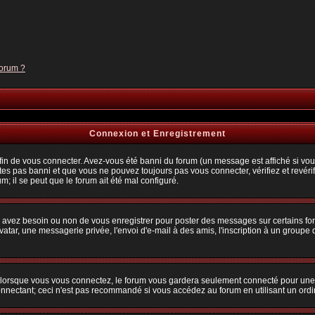
forum ?
Connexion et Enregistrement
n de vous connecter. Avez-vous été banni du forum (un message est affiché si vous 
tes pas banni et que vous ne pouvez toujours pas vous connecter, vérifiez et revérif
m; il se peut que le forum ait été mal configuré.
us avez besoin ou non de vous enregistrer pour poster des messages sur certains fo
atar, une messagerie privée, l'envoi d'e-mail à des amis, l'inscription à un groupe d
lorsque vous vous connectez, le forum vous gardera seulement connecté pour une pé
nectant; ceci n'est pas recommandé si vous accédez au forum en utilisant un ordina