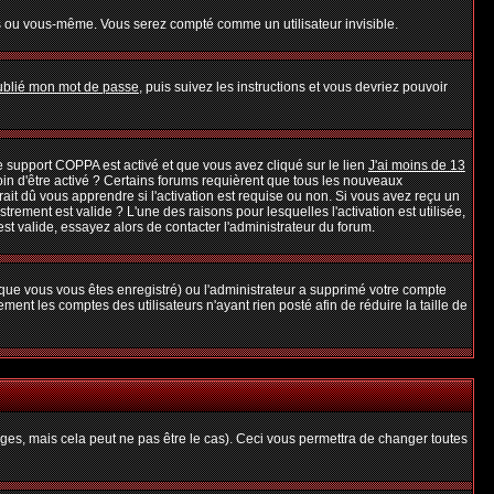
s ou vous-même. Vous serez compté comme un utilisateur invisible.
oublié mon mot de passe
, puis suivez les instructions et vous devriez pouvoir
 le support COPPA est activé et que vous avez cliqué sur le lien
J'ai moins de 13
oin d'être activé ? Certains forums requièrent que tous les nouveaux
it dû vous apprendre si l'activation est requise ou non. Si vous avez reçu un
strement est valide ? L'une des raisons pour lesquelles l'activation est utilisée,
t valide, essayez alors de contacter l'administrateur du forum.
rsque vous vous êtes enregistré) ou l'administrateur a supprimé votre compte
ent les comptes des utilisateurs n'ayant rien posté afin de réduire la taille de
es, mais cela peut ne pas être le cas). Ceci vous permettra de changer toutes