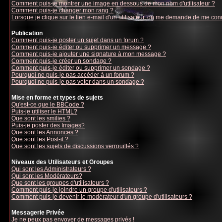
Comment puis-je montrer une image en dessous de mon nom d'utilisateur ?
Comment puis-je changer mon rang ?
Lorsque je clique sur le lien e-mail d'un utilisateur, on me demande de me con
Publication
Comment puis-je poster un sujet dans un forum ?
Comment puis-je éditer ou supprimer un message ?
Comment puis-je ajouter une signature à mon message ?
Comment puis-je créer un sondage ?
Comment puis-je éditer ou supprimer un sondage ?
Pourquoi ne puis-je pas accéder à un forum ?
Pourquoi ne puis-je pas voter dans un sondage ?
Mise en forme et types de sujets
Qu'est-ce que le BBCode ?
Puis-je utiliser le HTML?
Que sont les smilies ?
Puis-je poster des Images?
Que sont les Annonces ?
Que sont les Post-it ?
Que sont les sujets de discussions verrouillés ?
Niveaux des Utilisateurs et Groupes
Qui sont les Administrateurs ?
Qui sont les Modérateurs?
Que sont les groupes d'utilisateurs ?
Comment puis-je joindre un groupe d'utilisateurs ?
Comment puis-je devenir le modérateur d'un groupe d'utilisateurs ?
Messagerie Privée
Je ne peux pas envoyer de messages privés !