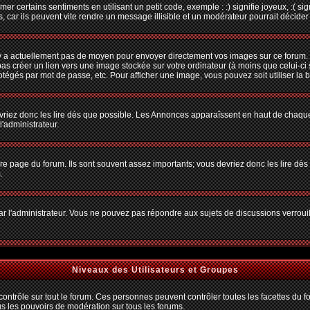
r certains sentiments en utilisant un petit code, exemple : :) signifie joyeux, :( sig
car ils peuvent vite rendre un message illisible et un modérateur pourrait décider
n'y a actuellement pas de moyen pour envoyer directement vos images sur ce forum.
s créer un lien vers une image stockée sur votre ordinateur (à moins que celui-ci 
rotégés par mot de passe, etc. Pour afficher une image, vous pouvez soit utiliser la 
vriez donc les lire dès que possible. Les Annonces apparaîssent en haut de chaque
'administrateur.
e page du forum. Ils sont souvent assez importants; vous devriez donc les lire dè
.
t par l'administrateur. Vous ne pouvez pas répondre aux sujets de discussions verro
Niveaux des Utilisateurs et Groupes
trôle sur tout le forum. Ces personnes peuvent contrôler toutes les facettes du for
us les pouvoirs de modération sur tous les forums.