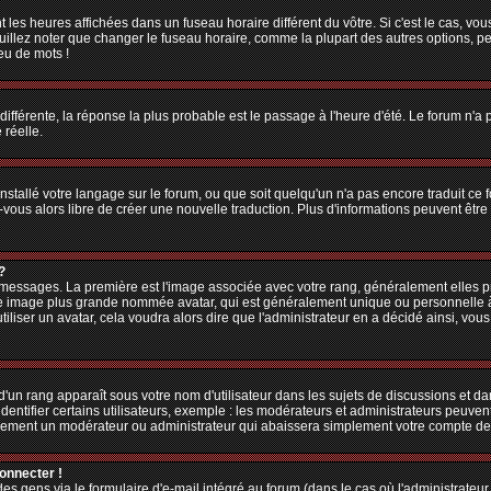
 les heures affichées dans un fuseau horaire différent du vôtre. Si c'est le cas, vo
illez noter que changer le fuseau horaire, comme la plupart des autres options, peu
jeu de mots !
 différente, la réponse la plus probable est le passage à l'heure d'été. Le forum n'a
 réelle.
 installé votre langage sur le forum, ou que soit quelqu'un n'a pas encore traduit c
z-vous alors libre de créer une nouvelle traduction. Plus d'informations peuvent êtr
?
es messages. La première est l'image associée avec votre rang, généralement elles
une image plus grande nommée avatar, qui est généralement unique ou personnelle à ch
utiliser un avatar, cela voudra alors dire que l'administrateur en a décidé ainsi, v
'un rang apparaît sous votre nom d'utilisateur dans les sujets de discussions et dans
tifier certains utilisateurs, exemple : les modérateurs et administrateurs peuvent 
bablement un modérateur ou administrateur qui abaissera simplement votre compte d
connecter !
 gens via le formulaire d'e-mail intégré au forum (dans le cas où l'administrateur aur