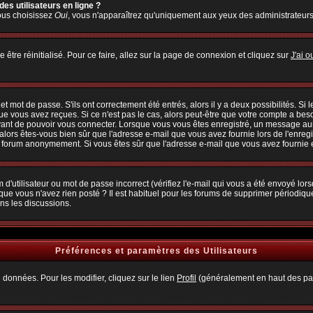
es utilisateurs en ligne ?
vous choisissez
Oui
, vous n'apparaîtrez qu'uniquement aux yeux des administrateur
 être réinitialisé. Pour ce faire, allez sur la page de connexion et cliquez sur
J'ai 
 mot de passe. S'ils ont correctement été entrés, alors il y a deux possibilités. Si
ue vous avez reçues. Si ce n'est pas le cas, alors peut-être que votre compte a bes
avant de pouvoir vous connecter. Lorsque vous vous êtes enregistré, un message aura
, alors êtes-vous bien sûr que l'adresse e-mail que vous avez fournie lors de l'enregi
u forum anonymement. Si vous êtes sûr que l'adresse e-mail que vous avez fournie es
d'utilisateur ou mot de passe incorrect (vérifiez l'e-mail qui vous a été envoyé lo
que vous n'avez rien posté ? Il est habituel pour les forums de supprimer périodiquem
ns les discussions.
Préférences et paramètres des Utilisateurs
 données. Pour les modifier, cliquez sur le lien
Profil
(généralement en haut des pag