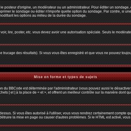
osteur d'origine, un modérateur ou un administrateur. Pour éditer un sondage, cliq
primer le sondage ou éditer n'importe quelle option du sondage. Par contre, si une
 modifiant les options au milieu de la durée du sondage.
 voir, lire, poster, etc. vous devez avoir une autorisation spéciale. Seuls le modéra
 le trucage des résultats). Si vous vous êtes enregistré et que vous ne pouvez toujo
Mise en forme et types de sujets
ion du BBCode est déterminée par l'administrateur (vous pouvez aussi le désactiver
s [ et ] à la place de < et >, et offrent un meilleur contrôle sur la manière dont q
 dessus. Si vous êtes autorisé à l'utiliser, vous vous rendrez certainement compte
t détruire la mise en page ou causer d'autres problèmes. Si le HTML est activé, vou