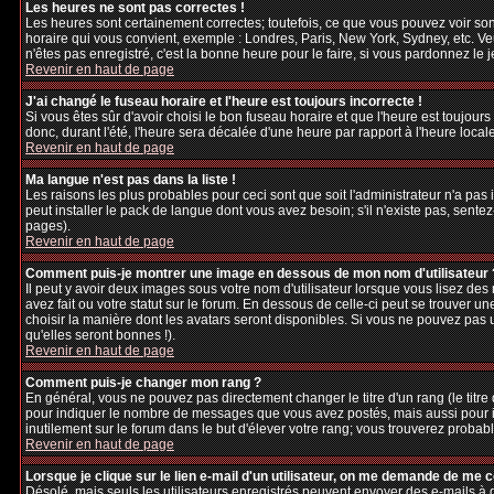
Les heures ne sont pas correctes !
Les heures sont certainement correctes; toutefois, ce que vous pouvez voir sont
horaire qui vous convient, exemple : Londres, Paris, New York, Sydney, etc. Veu
n'êtes pas enregistré, c'est la bonne heure pour le faire, si vous pardonnez le 
Revenir en haut de page
J'ai changé le fuseau horaire et l'heure est toujours incorrecte !
Si vous êtes sûr d'avoir choisi le bon fuseau horaire et que l'heure est toujours
donc, durant l'été, l'heure sera décalée d'une heure par rapport à l'heure locale
Revenir en haut de page
Ma langue n'est pas dans la liste !
Les raisons les plus probables pour ceci sont que soit l'administrateur n'a pas
peut installer le pack de langue dont vous avez besoin; s'il n'existe pas, sente
pages).
Revenir en haut de page
Comment puis-je montrer une image en dessous de mon nom d'utilisateur 
Il peut y avoir deux images sous votre nom d'utilisateur lorsque vous lisez d
avez fait ou votre statut sur le forum. En dessous de celle-ci peut se trouver 
choisir la manière dont les avatars seront disponibles. Si vous ne pouvez pas 
qu'elles seront bonnes !).
Revenir en haut de page
Comment puis-je changer mon rang ?
En général, vous ne pouvez pas directement changer le titre d'un rang (le titre d
pour indiquer le nombre de messages que vous avez postés, mais aussi pour iden
inutilement sur le forum dans le but d'élever votre rang; vous trouverez pro
Revenir en haut de page
Lorsque je clique sur le lien e-mail d'un utilisateur, on me demande de me 
Désolé, mais seuls les utilisateurs enregistrés peuvent envoyer des e-mails à des