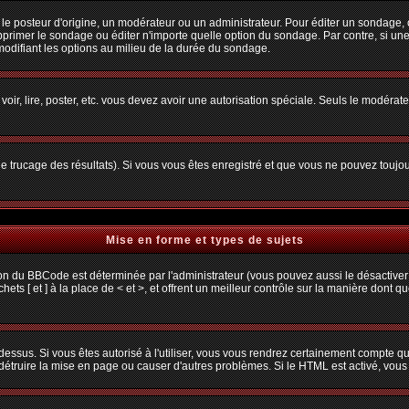
osteur d'origine, un modérateur ou un administrateur. Pour éditer un sondage, cliq
primer le sondage ou éditer n'importe quelle option du sondage. Par contre, si une
 modifiant les options au milieu de la durée du sondage.
 voir, lire, poster, etc. vous devez avoir une autorisation spéciale. Seuls le modéra
 le trucage des résultats). Si vous vous êtes enregistré et que vous ne pouvez toujo
Mise en forme et types de sujets
ion du BBCode est déterminée par l'administrateur (vous pouvez aussi le désactiver
s [ et ] à la place de < et >, et offrent un meilleur contrôle sur la manière dont q
 dessus. Si vous êtes autorisé à l'utiliser, vous vous rendrez certainement compte
t détruire la mise en page ou causer d'autres problèmes. Si le HTML est activé, vou