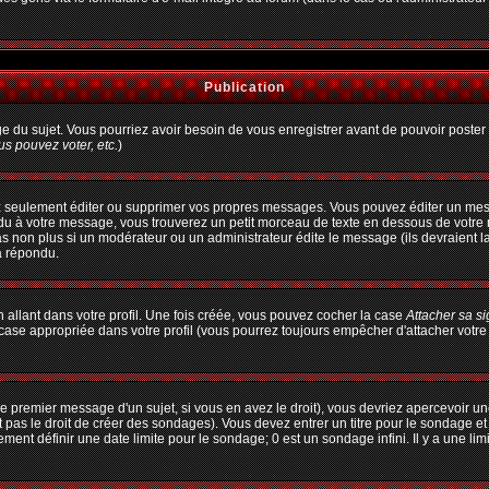
Publication
age du sujet. Vous pourriez avoir besoin de vous enregistrer avant de pouvoir poster 
s pouvez voter, etc.
)
 seulement éditer ou supprimer vos propres messages. Vous pouvez éditer un messa
à votre message, vous trouverez un petit morceau de texte en dessous de votre me
pas non plus si un modérateur ou un administrateur édite le message (ils devraient l
a répondu.
allant dans votre profil. Une fois créée, vous pouvez cocher la case
Attacher sa s
ase appropriée dans votre profil (vous pourrez toujours empêcher d'attacher votre
e premier message d'un sujet, si vous en avez le droit), vous devriez apercevoir un
 pas le droit de créer des sondages). Vous devez entrer un titre pour le sondage e
ent définir une date limite pour le sondage; 0 est un sondage infini. Il y a une limi