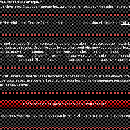
es utilisateurs en ligne ?
vous choisissez
Oui
, vous n'apparaîtrez qu'uniquement aux yeux des administrateur
 être réinitialisé. Pour ce faire, allez sur la page de connexion et cliquez sur
J'ai 
 mot de passe. S'ils ont correctement été entrés, alors il y a deux possibilités. Si
ue vous avez reçues. Si ce n'est pas le cas, alors peut-être que votre compte a bes
avant de pouvoir vous connecter. Lorsque vous vous êtes enregistré, un message aura
, alors êtes-vous bien sûr que l'adresse e-mail que vous avez fournie lors de l'enregi
u forum anonymement. Si vous êtes sûr que l'adresse e-mail que vous avez fournie es
d'utilisateur ou mot de passe incorrect (vérifiez l'e-mail qui vous a été envoyé lo
que vous n'avez rien posté ? Il est habituel pour les forums de supprimer périodiquem
ns les discussions.
Préférences et paramètres des Utilisateurs
 données. Pour les modifier, cliquez sur le lien
Profil
(généralement en haut des pag