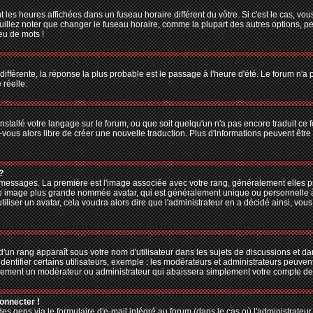
 les heures affichées dans un fuseau horaire différent du vôtre. Si c'est le cas, vo
illez noter que changer le fuseau horaire, comme la plupart des autres options, peu
jeu de mots !
 différente, la réponse la plus probable est le passage à l'heure d'été. Le forum n'a
 réelle.
 installé votre langage sur le forum, ou que soit quelqu'un n'a pas encore traduit c
z-vous alors libre de créer une nouvelle traduction. Plus d'informations peuvent êtr
?
es messages. La première est l'image associée avec votre rang, généralement elles
une image plus grande nommée avatar, qui est généralement unique ou personnelle à ch
utiliser un avatar, cela voudra alors dire que l'administrateur en a décidé ainsi, v
'un rang apparaît sous votre nom d'utilisateur dans les sujets de discussions et dans
tifier certains utilisateurs, exemple : les modérateurs et administrateurs peuvent 
bablement un modérateur ou administrateur qui abaissera simplement votre compte d
connecter !
 gens via le formulaire d'e-mail intégré au forum (dans le cas où l'administrateur aur