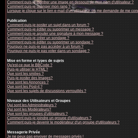
Comment puis-je montrer une image en dessous de mon nom d'utilisateur ?
Comment puis-je changer mon rang ?
Lorsque je clique sur le lien e-mail d'un utilisateur, on me demande de me con
Publication
Comment puis-je poster un sujet dans un forum ?
Comment puis-je éditer ou supprimer un message ?
Comment puis-je ajouter une signature à mon message ?
Comment puis-je créer un sondage ?
Comment puis-je éditer ou supprimer un sondage ?
Pourquoi ne puis-je pas accéder à un forum ?
Pourquoi ne puis-je pas voter dans un sondage ?
Mise en forme et types de sujets
Qu'est-ce que le BBCode ?
Puis-je utiliser le HTML?
Que sont les smilies ?
Puis-je poster des Images?
Que sont les Annonces ?
Que sont les Post-it ?
Que sont les sujets de discussions verrouillés ?
Niveaux des Utilisateurs et Groupes
Qui sont les Administrateurs ?
Qui sont les Modérateurs?
Que sont les groupes d'utilisateurs ?
Comment puis-je joindre un groupe d'utilisateurs ?
Comment puis-je devenir le modérateur d'un groupe d'utilisateurs ?
Messagerie Privée
Je ne peux pas envoyer de messages privés !