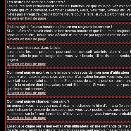
Les heures ne sont pas correctes !
Les heures sont certainement correctes; toutefois, ce que vous pouvez voir sont
horaire qui vous convient, exemple : Londres, Paris, New York, Sydney, etc. Veu
n'êtes pas enregistré, c'est la bonne heure pour le faire, si vous pardonnez le 
Revenir en haut de page
J'ai changé le fuseau horaire et l'heure est toujours incorrecte !
Si vous êtes sûr d'avoir choisi le bon fuseau horaire et que l'heure est toujours
donc, durant l'été, l'heure sera décalée d'une heure par rapport à l'heure locale
Revenir en haut de page
Ma langue n'est pas dans la liste !
Les raisons les plus probables pour ceci sont que soit l'administrateur n'a pas
peut installer le pack de langue dont vous avez besoin; s'il n'existe pas, sente
pages).
Revenir en haut de page
Comment puis-je montrer une image en dessous de mon nom d'utilisateur 
Il peut y avoir deux images sous votre nom d'utilisateur lorsque vous lisez d
avez fait ou votre statut sur le forum. En dessous de celle-ci peut se trouver 
choisir la manière dont les avatars seront disponibles. Si vous ne pouvez pas 
qu'elles seront bonnes !).
Revenir en haut de page
Comment puis-je changer mon rang ?
En général, vous ne pouvez pas directement changer le titre d'un rang (le titre d
pour indiquer le nombre de messages que vous avez postés, mais aussi pour iden
inutilement sur le forum dans le but d'élever votre rang; vous trouverez pro
Revenir en haut de page
Lorsque je clique sur le lien e-mail d'un utilisateur, on me demande de me 
Désolé, mais seuls les utilisateurs enregistrés peuvent envoyer des e-mails à des