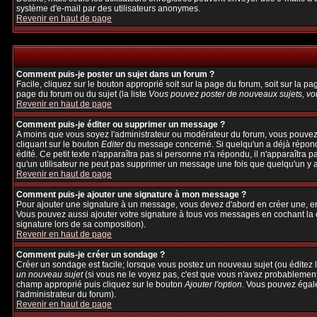
système d'e-mail par des utilisateurs anonymes.
Revenir en haut de page
Comment puis-je poster un sujet dans un forum ?
Facile, cliquez sur le bouton approprié soit sur la page du forum, soit sur la p
page du forum ou du sujet (la liste
Vous pouvez poster de nouveaux sujets, vou
Revenir en haut de page
Comment puis-je éditer ou supprimer un message ?
A moins que vous soyez l'administrateur ou modérateur du forum, vous pouvez
cliquant sur le bouton
Editer
du message concerné. Si quelqu'un a déjà répondu 
édité. Ce petit texte n'apparaîtra pas si personne n'a répondu, il n'apparaîtra 
qu'un utilisateur ne peut pas supprimer un message une fois que quelqu'un y 
Revenir en haut de page
Comment puis-je ajouter une signature à mon message ?
Pour ajouter une signature à un message, vous devez d'abord en créer une, en 
Vous pouvez aussi ajouter votre signature à tous vos messages en cochant la c
signature lors de sa composition).
Revenir en haut de page
Comment puis-je créer un sondage ?
Créer un sondage est facile; lorsque vous postez un nouveau sujet (ou éditez l
un nouveau sujet
(si vous ne le voyez pas, c'est que vous n'avez probablement
champ approprié puis cliquez sur le bouton
Ajouter l'option
. Vous pouvez égalem
l'administrateur du forum).
Revenir en haut de page