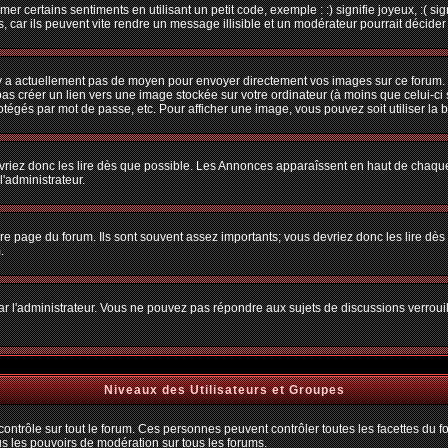
r certains sentiments en utilisant un petit code, exemple : :) signifie joyeux, :( sig
car ils peuvent vite rendre un message illisible et un modérateur pourrait décider
n'y a actuellement pas de moyen pour envoyer directement vos images sur ce forum.
s créer un lien vers une image stockée sur votre ordinateur (à moins que celui-ci 
rotégés par mot de passe, etc. Pour afficher une image, vous pouvez soit utiliser la 
vriez donc les lire dès que possible. Les Annonces apparaîssent en haut de chaque
'administrateur.
e page du forum. Ils sont souvent assez importants; vous devriez donc les lire dè
.
t par l'administrateur. Vous ne pouvez pas répondre aux sujets de discussions verro
Niveaux des Utilisateurs et Groupes
trôle sur tout le forum. Ces personnes peuvent contrôler toutes les facettes du for
us les pouvoirs de modération sur tous les forums.