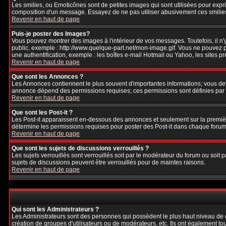
Les smilies, ou Emoticônes sont de petites images qui sont utilisées pour exprime
composition d'un message. Essayez de ne pas utiliser abusivement ces smilies, 
Revenir en haut de page
Puis-je poster des Images?
Vous pouvez montrer des images à l'intérieur de vos messages. Toutefois, il 
public, exemple : http://www.quelque-part.net/mon-image.gif. Vous ne pouvez pa
une authentification, exemple : les boîtes e-mail Hotmail ou Yahoo, les sites p
Revenir en haut de page
Que sont les Annonces ?
Les Annonces contiennent le plus souvent d'importantes informations; vous de
annonce dépend des permissions requises; ces permissions sont définies par l
Revenir en haut de page
Que sont les Post-it ?
Les Post-it apparaissent en-dessous des annonces et seulement sur la premièr
détermine les permissions requises pour poster des Post-it dans chaque forum
Revenir en haut de page
Que sont les sujets de discussions verrouillés ?
Les sujets verrouillés sont verrouillés soit par le modérateur du forum ou soi
sujets de discussions peuvent être verrouillés pour de maintes raisons.
Revenir en haut de page
Qui sont les Administrateurs ?
Les Administrateurs sont des personnes qui possèdent le plus haut niveau de con
création de groupes d'utilisateurs ou de modérateurs, etc. Ils ont également to