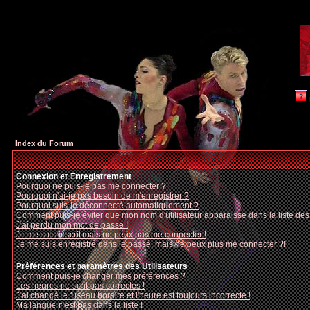
Index du Forum
Connexion et Enregistrement
Pourquoi ne puis-je pas me connecter ?
Pourquoi n'ai-je pas besoin de m'enregistrer ?
Pourquoi suis-je déconnecté automatiquement ?
Comment puis-je éviter que mon nom d'utilisateur apparaisse dans la liste des u
J'ai perdu mon mot de passe !
Je me suis inscrit mais ne peux pas me connecter !
Je me suis enregistré dans le passé, mais ne peux plus me connecter ?!
Préférences et paramètres des Utilisateurs
Comment puis-je changer mes préférences ?
Les heures ne sont pas correctes !
J'ai changé le fuseau horaire et l'heure est toujours incorrecte !
Ma langue n'est pas dans la liste !