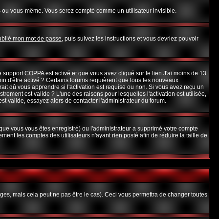
s ou vous-même. Vous serez compté comme un utilisateur invisible.
oublié mon mot de passe
, puis suivez les instructions et vous devriez pouvoir
 le support COPPA est activé et que vous avez cliqué sur le lien
J'ai moins de 13
oin d'être activé ? Certains forums requièrent que tous les nouveaux
it dû vous apprendre si l'activation est requise ou non. Si vous avez reçu un
strement est valide ? L'une des raisons pour lesquelles l'activation est utilisée,
t valide, essayez alors de contacter l'administrateur du forum.
rsque vous vous êtes enregistré) ou l'administrateur a supprimé votre compte
ent les comptes des utilisateurs n'ayant rien posté afin de réduire la taille de
es, mais cela peut ne pas être le cas). Ceci vous permettra de changer toutes