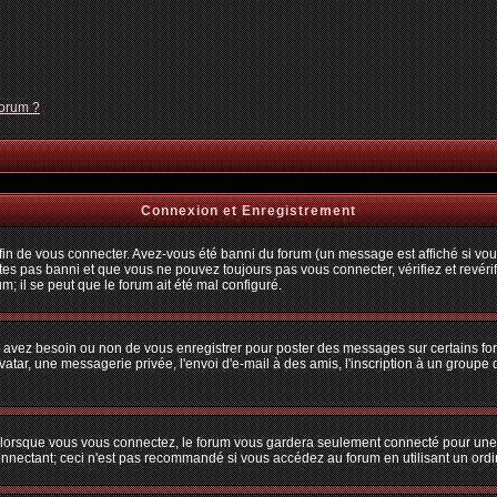
forum ?
Connexion et Enregistrement
n de vous connecter. Avez-vous été banni du forum (un message est affiché si vous 
tes pas banni et que vous ne pouvez toujours pas vous connecter, vérifiez et revérif
m; il se peut que le forum ait été mal configuré.
us avez besoin ou non de vous enregistrer pour poster des messages sur certains fo
atar, une messagerie privée, l'envoi d'e-mail à des amis, l'inscription à un groupe d
lorsque vous vous connectez, le forum vous gardera seulement connecté pour une pé
nectant; ceci n'est pas recommandé si vous accédez au forum en utilisant un ordina