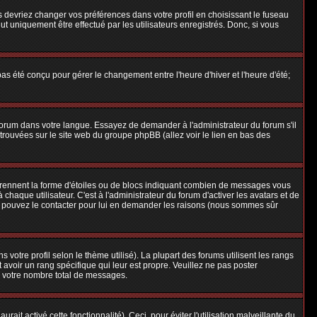
us devriez changer vos préférences dans votre profil en choisissant le fuseau
t uniquement être effectué par les utilisateurs enregistrés. Donc, si vous
 pas été conçu pour gérer le changement entre l'heure d'hiver et l'heure d'été;
e forum dans votre langue. Essayez de demander à l'administrateur du forum s'il
e trouvées sur le site web du groupe phpBB (allez voir le lien en bas des
 prennent la forme d'étoiles ou de blocs indiquant combien de messages vous
aque utilisateur. C'est à l'administrateur du forum d'activer les avatars et de
ous pouvez le contacter pour lui en demander les raisons (nous sommes sûr
 votre profil selon le thème utilisé). La plupart des forums utilisent les rangs
avoir un rang spécifique qui leur est propre. Veuillez ne pas poster
e votre nombre total de messages.
ait activé cette fonctionnalité). Ceci, pour éviter l'utilisation malveillante du