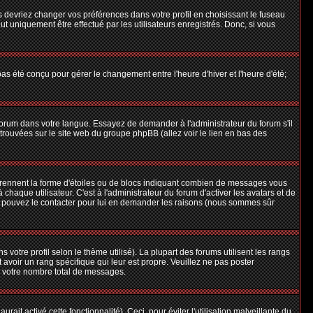
us devriez changer vos préférences dans votre profil en choisissant le fuseau
t uniquement être effectué par les utilisateurs enregistrés. Donc, si vous
 pas été conçu pour gérer le changement entre l'heure d'hiver et l'heure d'été;
e forum dans votre langue. Essayez de demander à l'administrateur du forum s'il
e trouvées sur le site web du groupe phpBB (allez voir le lien en bas des
 prennent la forme d'étoiles ou de blocs indiquant combien de messages vous
aque utilisateur. C'est à l'administrateur du forum d'activer les avatars et de
ous pouvez le contacter pour lui en demander les raisons (nous sommes sûr
 votre profil selon le thème utilisé). La plupart des forums utilisent les rangs
avoir un rang spécifique qui leur est propre. Veuillez ne pas poster
e votre nombre total de messages.
ait activé cette fonctionnalité). Ceci, pour éviter l'utilisation malveillante du