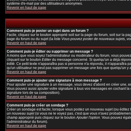
système d'e-mail par des utilisateurs anonymes.
Revenir en haut de page
Comment puis-je poster un sujet dans un forum ?
Facile, cliquez sur le bouton approprié soit sur la page du forum, soit sur la p
page du forum ou du sujet (la liste
Vous pouvez poster de nouveaux sujets, vou
Revenir en haut de page
Comment puis-je éditer ou supprimer un message ?
A moins que vous soyez l'administrateur ou modérateur du forum, vous pouvez
cliquant sur le bouton
Editer
du message concerné. Si quelqu'un a déjà répondu 
édité. Ce petit texte n'apparaîtra pas si personne n'a répondu, il n'apparaîtra 
qu'un utilisateur ne peut pas supprimer un message une fois que quelqu'un y 
Revenir en haut de page
Comment puis-je ajouter une signature à mon message ?
Pour ajouter une signature à un message, vous devez d'abord en créer une, en 
Vous pouvez aussi ajouter votre signature à tous vos messages en cochant la c
signature lors de sa composition).
Revenir en haut de page
Comment puis-je créer un sondage ?
Créer un sondage est facile; lorsque vous postez un nouveau sujet (ou éditez l
un nouveau sujet
(si vous ne le voyez pas, c'est que vous n'avez probablement
champ approprié puis cliquez sur le bouton
Ajouter l'option
. Vous pouvez égalem
l'administrateur du forum).
Revenir en haut de page