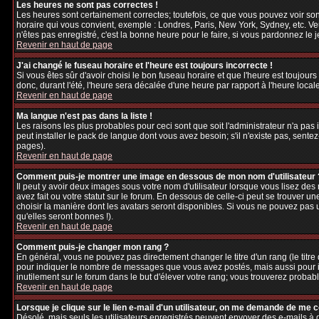
Les heures ne sont pas correctes !
Les heures sont certainement correctes; toutefois, ce que vous pouvez voir sont
horaire qui vous convient, exemple : Londres, Paris, New York, Sydney, etc. Veu
n'êtes pas enregistré, c'est la bonne heure pour le faire, si vous pardonnez le 
Revenir en haut de page
J'ai changé le fuseau horaire et l'heure est toujours incorrecte !
Si vous êtes sûr d'avoir choisi le bon fuseau horaire et que l'heure est toujours
donc, durant l'été, l'heure sera décalée d'une heure par rapport à l'heure locale
Revenir en haut de page
Ma langue n'est pas dans la liste !
Les raisons les plus probables pour ceci sont que soit l'administrateur n'a pas
peut installer le pack de langue dont vous avez besoin; s'il n'existe pas, sente
pages).
Revenir en haut de page
Comment puis-je montrer une image en dessous de mon nom d'utilisateur 
Il peut y avoir deux images sous votre nom d'utilisateur lorsque vous lisez d
avez fait ou votre statut sur le forum. En dessous de celle-ci peut se trouver 
choisir la manière dont les avatars seront disponibles. Si vous ne pouvez pas 
qu'elles seront bonnes !).
Revenir en haut de page
Comment puis-je changer mon rang ?
En général, vous ne pouvez pas directement changer le titre d'un rang (le titre d
pour indiquer le nombre de messages que vous avez postés, mais aussi pour iden
inutilement sur le forum dans le but d'élever votre rang; vous trouverez pro
Revenir en haut de page
Lorsque je clique sur le lien e-mail d'un utilisateur, on me demande de me 
Désolé, mais seuls les utilisateurs enregistrés peuvent envoyer des e-mails à des