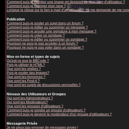
Comment puis-je montrer une image en dessous de mon nom d'utilisateur ?
Comment puis-je changer mon rang ?
Lorsque je clique sur le lien e-mail d'un utilisateur, on me demande de me con
Publication
Comment puis-je poster un sujet dans un forum ?
Comment puis-je éditer ou supprimer un message ?
Comment puis-je ajouter une signature à mon message ?
Comment puis-je créer un sondage ?
Comment puis-je éditer ou supprimer un sondage ?
Pourquoi ne puis-je pas accéder à un forum ?
Pourquoi ne puis-je pas voter dans un sondage ?
Mise en forme et types de sujets
Qu'est-ce que le BBCode ?
Puis-je utiliser le HTML?
Que sont les smilies ?
Puis-je poster des Images?
Que sont les Annonces ?
Que sont les Post-it ?
Que sont les sujets de discussions verrouillés ?
Niveaux des Utilisateurs et Groupes
Qui sont les Administrateurs ?
Qui sont les Modérateurs?
Que sont les groupes d'utilisateurs ?
Comment puis-je joindre un groupe d'utilisateurs ?
Comment puis-je devenir le modérateur d'un groupe d'utilisateurs ?
Messagerie Privée
Je ne peux pas envoyer de messages privés !