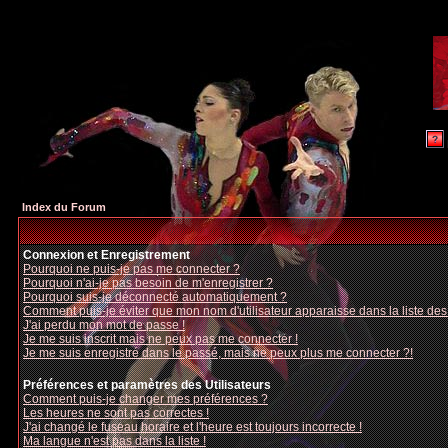
Index du Forum
Connexion et Enregistrement
Pourquoi ne puis-je pas me connecter ?
Pourquoi n'ai-je pas besoin de m'enregistrer ?
Pourquoi suis-je déconnecté automatiquement ?
Comment puis-je éviter que mon nom d'utilisateur apparaisse dans la liste des u
J'ai perdu mon mot de passe !
Je me suis inscrit mais ne peux pas me connecter !
Je me suis enregistré dans le passé, mais ne peux plus me connecter ?!
Préférences et paramètres des Utilisateurs
Comment puis-je changer mes préférences ?
Les heures ne sont pas correctes !
J'ai changé le fuseau horaire et l'heure est toujours incorrecte !
Ma langue n'est pas dans la liste !