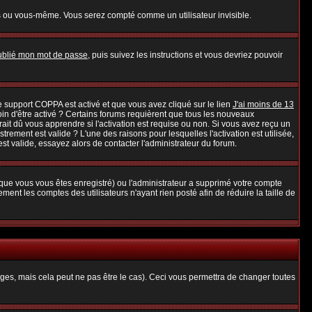
s ou vous-même. Vous serez compté comme un utilisateur invisible.
oublié mon mot de passe
, puis suivez les instructions et vous devriez pouvoir
 le support COPPA est activé et que vous avez cliqué sur le lien
J'ai moins de 13
oin d'être activé ? Certains forums requièrent que tous les nouveaux
it dû vous apprendre si l'activation est requise ou non. Si vous avez reçu un
strement est valide ? L'une des raisons pour lesquelles l'activation est utilisée,
t valide, essayez alors de contacter l'administrateur du forum.
rsque vous vous êtes enregistré) ou l'administrateur a supprimé votre compte
ent les comptes des utilisateurs n'ayant rien posté afin de réduire la taille de
es, mais cela peut ne pas être le cas). Ceci vous permettra de changer toutes