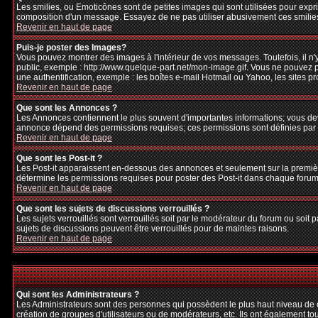
Les smilies, ou Emoticônes sont de petites images qui sont utilisées pour exprime
composition d'un message. Essayez de ne pas utiliser abusivement ces smilies, 
Revenir en haut de page
Puis-je poster des Images?
Vous pouvez montrer des images à l'intérieur de vos messages. Toutefois, il 
public, exemple : http://www.quelque-part.net/mon-image.gif. Vous ne pouvez pa
une authentification, exemple : les boîtes e-mail Hotmail ou Yahoo, les sites p
Revenir en haut de page
Que sont les Annonces ?
Les Annonces contiennent le plus souvent d'importantes informations; vous de
annonce dépend des permissions requises; ces permissions sont définies par l
Revenir en haut de page
Que sont les Post-it ?
Les Post-it apparaissent en-dessous des annonces et seulement sur la premièr
détermine les permissions requises pour poster des Post-it dans chaque forum
Revenir en haut de page
Que sont les sujets de discussions verrouillés ?
Les sujets verrouillés sont verrouillés soit par le modérateur du forum ou soi
sujets de discussions peuvent être verrouillés pour de maintes raisons.
Revenir en haut de page
Qui sont les Administrateurs ?
Les Administrateurs sont des personnes qui possèdent le plus haut niveau de con
création de groupes d'utilisateurs ou de modérateurs, etc. Ils ont également to