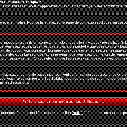
es utilisateurs en ligne ?
vous choisissez
Oui
, vous n'apparaîtrez qu'uniquement aux yeux des administrateur
 être réinitialisé. Pour ce faire, allez sur la page de connexion et cliquez sur
J'ai 
 mot de passe. S'ils ont correctement été entrés, alors il y a deux possibilités. Si
ue vous avez reçues. Si ce n'est pas le cas, alors peut-être que votre compte a bes
avant de pouvoir vous connecter. Lorsque vous vous êtes enregistré, un message aura
, alors êtes-vous bien sûr que l'adresse e-mail que vous avez fournie lors de l'enregi
u forum anonymement. Si vous êtes sûr que l'adresse e-mail que vous avez fournie es
d'utilisateur ou mot de passe incorrect (vérifiez l'e-mail qui vous a été envoyé lo
que vous n'avez rien posté ? Il est habituel pour les forums de supprimer périodiquem
ns les discussions.
Préférences et paramètres des Utilisateurs
 données. Pour les modifier, cliquez sur le lien
Profil
(généralement en haut des pag