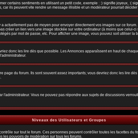
r certains sentiments en utilisant un petit code, exemple : :) signifie joyeux, :( sig
car ils peuvent vite rendre un message illisible et un modérateur pourrait décider
n'y a actuellement pas de moyen pour envoyer directement vos images sur ce forum.
s créer un lien vers une image stockée sur votre ordinateur (à moins que celui-ci 
rotégés par mot de passe, etc. Pour afficher une image, vous pouvez soit utiliser la 
vriez donc les lire dès que possible. Les Annonces apparaîssent en haut de chaque
'administrateur.
e page du forum. Ils sont souvent assez importants; vous devriez donc les lire dè
.
t par l'administrateur. Vous ne pouvez pas répondre aux sujets de discussions verro
Niveaux des Utilisateurs et Groupes
trôle sur tout le forum. Ces personnes peuvent contrôler toutes les facettes du for
us les pouvoirs de modération sur tous les forums.