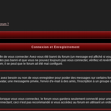
forum ?
Connexion et Enregistrement
n de vous connecter. Avez-vous été banni du forum (un message est affiché si vous 
tes pas banni et que vous ne pouvez toujours pas vous connecter, vérifiez et revérif
m; il se peut que le forum ait été mal configuré.
us avez besoin ou non de vous enregistrer pour poster des messages sur certains fo
atar, une messagerie privée, l'envoi d'e-mail à des amis, l'inscription à un groupe d
lorsque vous vous connectez, le forum vous gardera seulement connecté pour une pé
nectant; ceci n'est pas recommandé si vous accédez au forum en utilisant un ordina