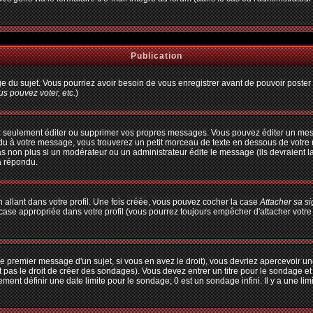
Publication
age du sujet. Vous pourriez avoir besoin de vous enregistrer avant de pouvoir poster 
s pouvez voter, etc.
)
 seulement éditer ou supprimer vos propres messages. Vous pouvez éditer un messa
à votre message, vous trouverez un petit morceau de texte en dessous de votre me
pas non plus si un modérateur ou un administrateur édite le message (ils devraient l
a répondu.
allant dans votre profil. Une fois créée, vous pouvez cocher la case
Attacher sa s
ase appropriée dans votre profil (vous pourrez toujours empêcher d'attacher votre
e premier message d'un sujet, si vous en avez le droit), vous devriez apercevoir un
 pas le droit de créer des sondages). Vous devez entrer un titre pour le sondage e
ent définir une date limite pour le sondage; 0 est un sondage infini. Il y a une limi