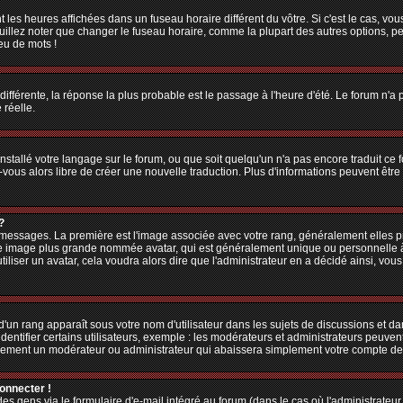
 les heures affichées dans un fuseau horaire différent du vôtre. Si c'est le cas, vo
illez noter que changer le fuseau horaire, comme la plupart des autres options, peu
jeu de mots !
 différente, la réponse la plus probable est le passage à l'heure d'été. Le forum n'a
 réelle.
 installé votre langage sur le forum, ou que soit quelqu'un n'a pas encore traduit c
z-vous alors libre de créer une nouvelle traduction. Plus d'informations peuvent êtr
?
es messages. La première est l'image associée avec votre rang, généralement elles
une image plus grande nommée avatar, qui est généralement unique ou personnelle à ch
utiliser un avatar, cela voudra alors dire que l'administrateur en a décidé ainsi, v
'un rang apparaît sous votre nom d'utilisateur dans les sujets de discussions et dans
tifier certains utilisateurs, exemple : les modérateurs et administrateurs peuvent 
bablement un modérateur ou administrateur qui abaissera simplement votre compte d
connecter !
 gens via le formulaire d'e-mail intégré au forum (dans le cas où l'administrateur aur