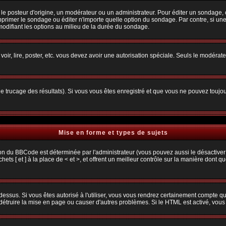
osteur d'origine, un modérateur ou un administrateur. Pour éditer un sondage, cliq
primer le sondage ou éditer n'importe quelle option du sondage. Par contre, si une
 modifiant les options au milieu de la durée du sondage.
 voir, lire, poster, etc. vous devez avoir une autorisation spéciale. Seuls le modéra
 le trucage des résultats). Si vous vous êtes enregistré et que vous ne pouvez toujo
Mise en forme et types de sujets
ion du BBCode est déterminée par l'administrateur (vous pouvez aussi le désactiver
s [ et ] à la place de < et >, et offrent un meilleur contrôle sur la manière dont q
 dessus. Si vous êtes autorisé à l'utiliser, vous vous rendrez certainement compte
t détruire la mise en page ou causer d'autres problèmes. Si le HTML est activé, vou