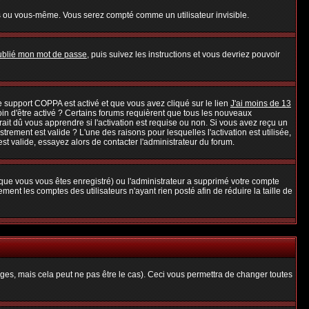
s ou vous-même. Vous serez compté comme un utilisateur invisible.
oublié mon mot de passe
, puis suivez les instructions et vous devriez pouvoir
 le support COPPA est activé et que vous avez cliqué sur le lien
J'ai moins de 13
oin d'être activé ? Certains forums requièrent que tous les nouveaux
it dû vous apprendre si l'activation est requise ou non. Si vous avez reçu un
strement est valide ? L'une des raisons pour lesquelles l'activation est utilisée,
t valide, essayez alors de contacter l'administrateur du forum.
rsque vous vous êtes enregistré) ou l'administrateur a supprimé votre compte
ent les comptes des utilisateurs n'ayant rien posté afin de réduire la taille de
es, mais cela peut ne pas être le cas). Ceci vous permettra de changer toutes