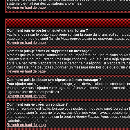
système d'e-mail par des utilisateurs anonymes.
Revenir en haut de page
Comment puis-je poster un sujet dans un forum ?
Facile, cliquez sur le bouton approprié soit sur la page du forum, soit sur la p
page du forum ou du sujet (la liste
Vous pouvez poster de nouveaux sujets, vou
Revenir en haut de page
Comment puis-je éditer ou supprimer un message ?
A moins que vous soyez l'administrateur ou modérateur du forum, vous pouvez
cliquant sur le bouton
Editer
du message concerné. Si quelqu'un a déjà répondu 
édité. Ce petit texte n'apparaîtra pas si personne n'a répondu, il n'apparaîtra 
qu'un utilisateur ne peut pas supprimer un message une fois que quelqu'un y 
Revenir en haut de page
Comment puis-je ajouter une signature à mon message ?
Pour ajouter une signature à un message, vous devez d'abord en créer une, en 
Vous pouvez aussi ajouter votre signature à tous vos messages en cochant la c
signature lors de sa composition).
Revenir en haut de page
Comment puis-je créer un sondage ?
Créer un sondage est facile; lorsque vous postez un nouveau sujet (ou éditez l
un nouveau sujet
(si vous ne le voyez pas, c'est que vous n'avez probablement
champ approprié puis cliquez sur le bouton
Ajouter l'option
. Vous pouvez égalem
l'administrateur du forum).
Revenir en haut de page