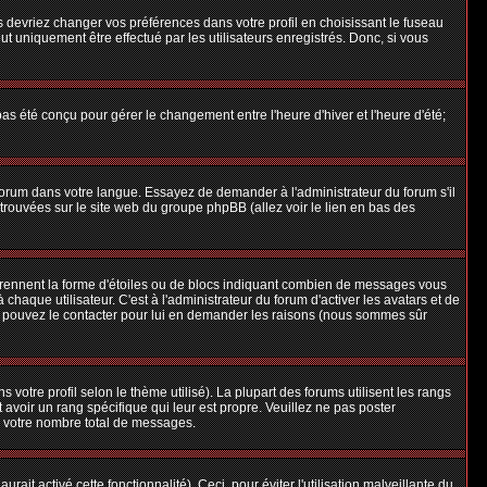
us devriez changer vos préférences dans votre profil en choisissant le fuseau
t uniquement être effectué par les utilisateurs enregistrés. Donc, si vous
 pas été conçu pour gérer le changement entre l'heure d'hiver et l'heure d'été;
e forum dans votre langue. Essayez de demander à l'administrateur du forum s'il
e trouvées sur le site web du groupe phpBB (allez voir le lien en bas des
 prennent la forme d'étoiles ou de blocs indiquant combien de messages vous
aque utilisateur. C'est à l'administrateur du forum d'activer les avatars et de
ous pouvez le contacter pour lui en demander les raisons (nous sommes sûr
 votre profil selon le thème utilisé). La plupart des forums utilisent les rangs
avoir un rang spécifique qui leur est propre. Veuillez ne pas poster
e votre nombre total de messages.
ait activé cette fonctionnalité). Ceci, pour éviter l'utilisation malveillante du