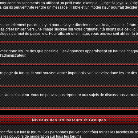
r certains sentiments en utilisant un petit code, exemple : :) signifie joyeux, :( sig
car ils peuvent vite rendre un message illisible et un modérateur pourrait décider
n'y a actuellement pas de moyen pour envoyer directement vos images sur ce forum.
s créer un lien vers une image stockée sur votre ordinateur (à moins que celui-ci 
rotégés par mot de passe, etc. Pour afficher une image, vous pouvez soit utiliser la 
vriez donc les lire dès que possible. Les Annonces apparaîssent en haut de chaque
'administrateur.
e page du forum. Ils sont souvent assez importants; vous devriez donc les lire dè
.
t par l'administrateur. Vous ne pouvez pas répondre aux sujets de discussions verro
Niveaux des Utilisateurs et Groupes
trôle sur tout le forum. Ces personnes peuvent contrôler toutes les facettes du for
us les pouvoirs de modération sur tous les forums.