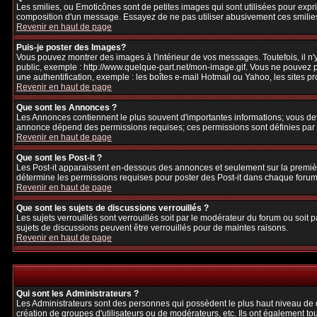
Les smilies, ou Emoticônes sont de petites images qui sont utilisées pour exprime
composition d'un message. Essayez de ne pas utiliser abusivement ces smilies, 
Revenir en haut de page
Puis-je poster des Images?
Vous pouvez montrer des images à l'intérieur de vos messages. Toutefois, il 
public, exemple : http://www.quelque-part.net/mon-image.gif. Vous ne pouvez pa
une authentification, exemple : les boîtes e-mail Hotmail ou Yahoo, les sites p
Revenir en haut de page
Que sont les Annonces ?
Les Annonces contiennent le plus souvent d'importantes informations; vous de
annonce dépend des permissions requises; ces permissions sont définies par l
Revenir en haut de page
Que sont les Post-it ?
Les Post-it apparaissent en-dessous des annonces et seulement sur la premièr
détermine les permissions requises pour poster des Post-it dans chaque forum
Revenir en haut de page
Que sont les sujets de discussions verrouillés ?
Les sujets verrouillés sont verrouillés soit par le modérateur du forum ou soi
sujets de discussions peuvent être verrouillés pour de maintes raisons.
Revenir en haut de page
Qui sont les Administrateurs ?
Les Administrateurs sont des personnes qui possèdent le plus haut niveau de con
création de groupes d'utilisateurs ou de modérateurs, etc. Ils ont également to