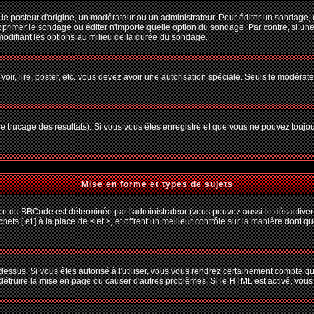
osteur d'origine, un modérateur ou un administrateur. Pour éditer un sondage, cliq
primer le sondage ou éditer n'importe quelle option du sondage. Par contre, si une
 modifiant les options au milieu de la durée du sondage.
 voir, lire, poster, etc. vous devez avoir une autorisation spéciale. Seuls le modéra
 le trucage des résultats). Si vous vous êtes enregistré et que vous ne pouvez toujo
Mise en forme et types de sujets
ion du BBCode est déterminée par l'administrateur (vous pouvez aussi le désactiver
s [ et ] à la place de < et >, et offrent un meilleur contrôle sur la manière dont q
 dessus. Si vous êtes autorisé à l'utiliser, vous vous rendrez certainement compte
t détruire la mise en page ou causer d'autres problèmes. Si le HTML est activé, vou