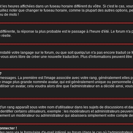
 les heures affichées dans un fuseau horaire différent du vôtre. Si c'est le cas, vo
illez noter que changer le fuseau horaire, comme la plupart des autres options, peu
jeu de mots !
 différente, la réponse la plus probable est le passage à l'heure d'été. Le forum n'a
 réelle.
 installé votre langage sur le forum, ou que soit quelqu'un n'a pas encore traduit c
z-vous alors libre de créer une nouvelle traduction. Plus d'informations peuvent êtr
?
es messages. La première est l'image associée avec votre rang, généralement elles
une image plus grande nommée avatar, qui est généralement unique ou personnelle à ch
utiliser un avatar, cela voudra alors dire que l'administrateur en a décidé ainsi, v
'un rang apparaît sous votre nom d'utilisateur dans les sujets de discussions et dans
tifier certains utilisateurs, exemple : les modérateurs et administrateurs peuvent 
bablement un modérateur ou administrateur qui abaissera simplement votre compte d
connecter !
 gens via le formulaire d'e-mail intégré au forum (dans le cas où l'administrateur aur