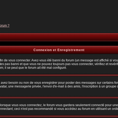
forum ?
Connexion et Enregistrement
n de vous connecter. Avez-vous été banni du forum (un message est affiché si vous 
tes pas banni et que vous ne pouvez toujours pas vous connecter, vérifiez et revérif
m; il se peut que le forum ait été mal configuré.
us avez besoin ou non de vous enregistrer pour poster des messages sur certains fo
atar, une messagerie privée, l'envoi d'e-mail à des amis, l'inscription à un groupe d
lorsque vous vous connectez, le forum vous gardera seulement connecté pour une pé
nectant; ceci n'est pas recommandé si vous accédez au forum en utilisant un ordina