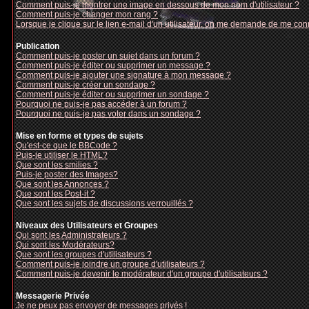
Comment puis-je montrer une image en dessous de mon nom d'utilisateur ?
Comment puis-je changer mon rang ?
Lorsque je clique sur le lien e-mail d'un utilisateur, on me demande de me con
Publication
Comment puis-je poster un sujet dans un forum ?
Comment puis-je éditer ou supprimer un message ?
Comment puis-je ajouter une signature à mon message ?
Comment puis-je créer un sondage ?
Comment puis-je éditer ou supprimer un sondage ?
Pourquoi ne puis-je pas accéder à un forum ?
Pourquoi ne puis-je pas voter dans un sondage ?
Mise en forme et types de sujets
Qu'est-ce que le BBCode ?
Puis-je utiliser le HTML?
Que sont les smilies ?
Puis-je poster des Images?
Que sont les Annonces ?
Que sont les Post-it ?
Que sont les sujets de discussions verrouillés ?
Niveaux des Utilisateurs et Groupes
Qui sont les Administrateurs ?
Qui sont les Modérateurs?
Que sont les groupes d'utilisateurs ?
Comment puis-je joindre un groupe d'utilisateurs ?
Comment puis-je devenir le modérateur d'un groupe d'utilisateurs ?
Messagerie Privée
Je ne peux pas envoyer de messages privés !