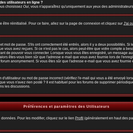
es utilisateurs en ligne ?
vous choisissez
Oui
, vous n'apparaîtrez qu'uniquement aux yeux des administrateur
 être réinitialisé. Pour ce faire, allez sur la page de connexion et cliquez sur
J'ai 
 mot de passe. S'ils ont correctement été entrés, alors il y a deux possibilités. Si
ue vous avez reçues. Si ce n'est pas le cas, alors peut-être que votre compte a bes
avant de pouvoir vous connecter. Lorsque vous vous êtes enregistré, un message aura
, alors êtes-vous bien sûr que l'adresse e-mail que vous avez fournie lors de l'enregi
u forum anonymement. Si vous êtes sûr que l'adresse e-mail que vous avez fournie es
d'utilisateur ou mot de passe incorrect (vérifiez l'e-mail qui vous a été envoyé lo
que vous n'avez rien posté ? Il est habituel pour les forums de supprimer périodiquem
ns les discussions.
Préférences et paramètres des Utilisateurs
 données. Pour les modifier, cliquez sur le lien
Profil
(généralement en haut des pag