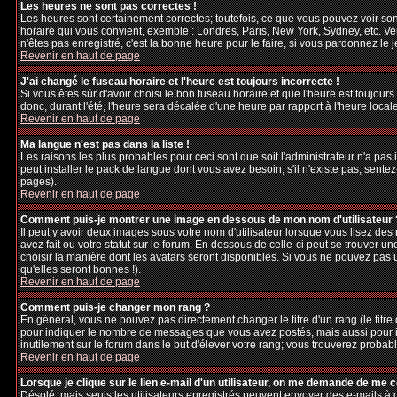
Les heures ne sont pas correctes !
Les heures sont certainement correctes; toutefois, ce que vous pouvez voir sont
horaire qui vous convient, exemple : Londres, Paris, New York, Sydney, etc. Veu
n'êtes pas enregistré, c'est la bonne heure pour le faire, si vous pardonnez le 
Revenir en haut de page
J'ai changé le fuseau horaire et l'heure est toujours incorrecte !
Si vous êtes sûr d'avoir choisi le bon fuseau horaire et que l'heure est toujours
donc, durant l'été, l'heure sera décalée d'une heure par rapport à l'heure locale
Revenir en haut de page
Ma langue n'est pas dans la liste !
Les raisons les plus probables pour ceci sont que soit l'administrateur n'a pas
peut installer le pack de langue dont vous avez besoin; s'il n'existe pas, sente
pages).
Revenir en haut de page
Comment puis-je montrer une image en dessous de mon nom d'utilisateur 
Il peut y avoir deux images sous votre nom d'utilisateur lorsque vous lisez d
avez fait ou votre statut sur le forum. En dessous de celle-ci peut se trouver 
choisir la manière dont les avatars seront disponibles. Si vous ne pouvez pas 
qu'elles seront bonnes !).
Revenir en haut de page
Comment puis-je changer mon rang ?
En général, vous ne pouvez pas directement changer le titre d'un rang (le titre d
pour indiquer le nombre de messages que vous avez postés, mais aussi pour iden
inutilement sur le forum dans le but d'élever votre rang; vous trouverez pro
Revenir en haut de page
Lorsque je clique sur le lien e-mail d'un utilisateur, on me demande de me 
Désolé, mais seuls les utilisateurs enregistrés peuvent envoyer des e-mails à des