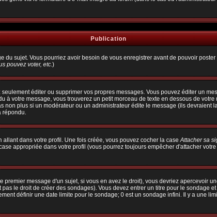
Publication
age du sujet. Vous pourriez avoir besoin de vous enregistrer avant de pouvoir poster 
s pouvez voter, etc.
)
 seulement éditer ou supprimer vos propres messages. Vous pouvez éditer un messa
à votre message, vous trouverez un petit morceau de texte en dessous de votre me
pas non plus si un modérateur ou un administrateur édite le message (ils devraient l
a répondu.
allant dans votre profil. Une fois créée, vous pouvez cocher la case
Attacher sa s
ase appropriée dans votre profil (vous pourrez toujours empêcher d'attacher votre
e premier message d'un sujet, si vous en avez le droit), vous devriez apercevoir un
 pas le droit de créer des sondages). Vous devez entrer un titre pour le sondage e
ent définir une date limite pour le sondage; 0 est un sondage infini. Il y a une limi