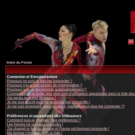
Index du Forum
Connexion et Enregistrement
Pourquoi ne puis-je pas me connecter ?
Pourquoi n'ai-je pas besoin de m'enregistrer ?
Pourquoi suis-je déconnecté automatiquement ?
Comment puis-je éviter que mon nom d'utilisateur apparaisse dans la liste des u
J'ai perdu mon mot de passe !
Je me suis inscrit mais ne peux pas me connecter !
Je me suis enregistré dans le passé, mais ne peux plus me connecter ?!
Préférences et paramètres des Utilisateurs
Comment puis-je changer mes préférences ?
Les heures ne sont pas correctes !
J'ai changé le fuseau horaire et l'heure est toujours incorrecte !
Ma langue n'est pas dans la liste !