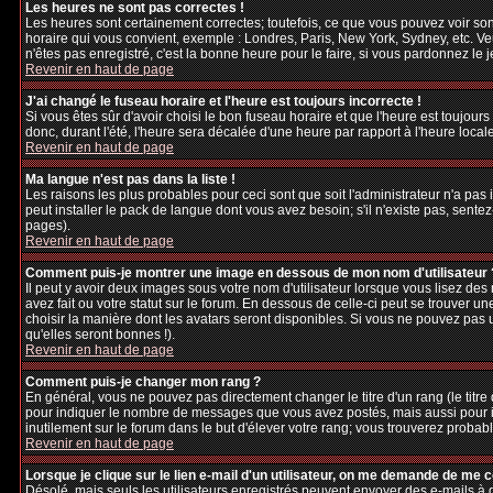
Les heures ne sont pas correctes !
Les heures sont certainement correctes; toutefois, ce que vous pouvez voir sont
horaire qui vous convient, exemple : Londres, Paris, New York, Sydney, etc. Veu
n'êtes pas enregistré, c'est la bonne heure pour le faire, si vous pardonnez le 
Revenir en haut de page
J'ai changé le fuseau horaire et l'heure est toujours incorrecte !
Si vous êtes sûr d'avoir choisi le bon fuseau horaire et que l'heure est toujours
donc, durant l'été, l'heure sera décalée d'une heure par rapport à l'heure locale
Revenir en haut de page
Ma langue n'est pas dans la liste !
Les raisons les plus probables pour ceci sont que soit l'administrateur n'a pas
peut installer le pack de langue dont vous avez besoin; s'il n'existe pas, sente
pages).
Revenir en haut de page
Comment puis-je montrer une image en dessous de mon nom d'utilisateur 
Il peut y avoir deux images sous votre nom d'utilisateur lorsque vous lisez d
avez fait ou votre statut sur le forum. En dessous de celle-ci peut se trouver 
choisir la manière dont les avatars seront disponibles. Si vous ne pouvez pas 
qu'elles seront bonnes !).
Revenir en haut de page
Comment puis-je changer mon rang ?
En général, vous ne pouvez pas directement changer le titre d'un rang (le titre d
pour indiquer le nombre de messages que vous avez postés, mais aussi pour iden
inutilement sur le forum dans le but d'élever votre rang; vous trouverez pro
Revenir en haut de page
Lorsque je clique sur le lien e-mail d'un utilisateur, on me demande de me 
Désolé, mais seuls les utilisateurs enregistrés peuvent envoyer des e-mails à des