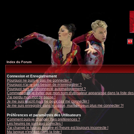
Index du Forum
Connexion et Enregistrement
Pourquoi ne puis-je pas me connecter ?
Pourquoi n'ai-je pas besoin de m'enregistrer ?
Pourquoi suis-je déconnecté automatiquement ?
Comment puis-je éviter que mon nom d'utilisateur apparaisse dans la liste des u
J'ai perdu mon mot de passe !
Je me suis inscrit mais ne peux pas me connecter !
Je me suis enregistré dans le passé, mais ne peux plus me connecter ?!
Préférences et paramètres des Utilisateurs
Comment puis-je changer mes préférences ?
Les heures ne sont pas correctes !
J'ai changé le fuseau horaire et l'heure est toujours incorrecte !
Ma langue n'est pas dans la liste !