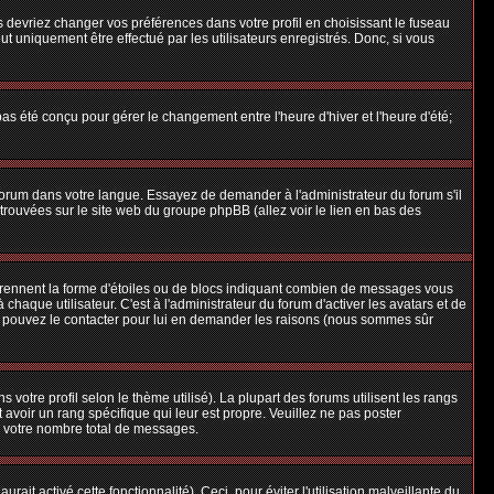
us devriez changer vos préférences dans votre profil en choisissant le fuseau
t uniquement être effectué par les utilisateurs enregistrés. Donc, si vous
 pas été conçu pour gérer le changement entre l'heure d'hiver et l'heure d'été;
e forum dans votre langue. Essayez de demander à l'administrateur du forum s'il
e trouvées sur le site web du groupe phpBB (allez voir le lien en bas des
 prennent la forme d'étoiles ou de blocs indiquant combien de messages vous
aque utilisateur. C'est à l'administrateur du forum d'activer les avatars et de
ous pouvez le contacter pour lui en demander les raisons (nous sommes sûr
 votre profil selon le thème utilisé). La plupart des forums utilisent les rangs
avoir un rang spécifique qui leur est propre. Veuillez ne pas poster
e votre nombre total de messages.
ait activé cette fonctionnalité). Ceci, pour éviter l'utilisation malveillante du