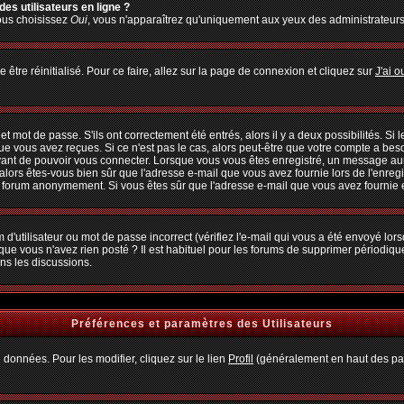
es utilisateurs en ligne ?
vous choisissez
Oui
, vous n'apparaîtrez qu'uniquement aux yeux des administrateur
 être réinitialisé. Pour ce faire, allez sur la page de connexion et cliquez sur
J'ai 
 mot de passe. S'ils ont correctement été entrés, alors il y a deux possibilités. Si
ue vous avez reçues. Si ce n'est pas le cas, alors peut-être que votre compte a bes
avant de pouvoir vous connecter. Lorsque vous vous êtes enregistré, un message aura
, alors êtes-vous bien sûr que l'adresse e-mail que vous avez fournie lors de l'enregi
u forum anonymement. Si vous êtes sûr que l'adresse e-mail que vous avez fournie es
d'utilisateur ou mot de passe incorrect (vérifiez l'e-mail qui vous a été envoyé lo
que vous n'avez rien posté ? Il est habituel pour les forums de supprimer périodiquem
ns les discussions.
Préférences et paramètres des Utilisateurs
 données. Pour les modifier, cliquez sur le lien
Profil
(généralement en haut des pag