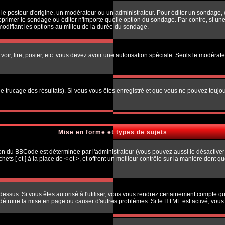
osteur d'origine, un modérateur ou un administrateur. Pour éditer un sondage, cliq
primer le sondage ou éditer n'importe quelle option du sondage. Par contre, si une
 modifiant les options au milieu de la durée du sondage.
 voir, lire, poster, etc. vous devez avoir une autorisation spéciale. Seuls le modéra
 le trucage des résultats). Si vous vous êtes enregistré et que vous ne pouvez toujo
Mise en forme et types de sujets
ion du BBCode est déterminée par l'administrateur (vous pouvez aussi le désactiver
s [ et ] à la place de < et >, et offrent un meilleur contrôle sur la manière dont q
 dessus. Si vous êtes autorisé à l'utiliser, vous vous rendrez certainement compte
t détruire la mise en page ou causer d'autres problèmes. Si le HTML est activé, vou