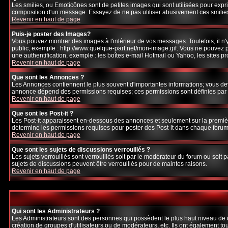
Les smilies, ou Emoticônes sont de petites images qui sont utilisées pour exprime
composition d'un message. Essayez de ne pas utiliser abusivement ces smilies, 
Revenir en haut de page
Puis-je poster des Images?
Vous pouvez montrer des images à l'intérieur de vos messages. Toutefois, il 
public, exemple : http://www.quelque-part.net/mon-image.gif. Vous ne pouvez pa
une authentification, exemple : les boîtes e-mail Hotmail ou Yahoo, les sites p
Revenir en haut de page
Que sont les Annonces ?
Les Annonces contiennent le plus souvent d'importantes informations; vous de
annonce dépend des permissions requises; ces permissions sont définies par l
Revenir en haut de page
Que sont les Post-it ?
Les Post-it apparaissent en-dessous des annonces et seulement sur la premièr
détermine les permissions requises pour poster des Post-it dans chaque forum
Revenir en haut de page
Que sont les sujets de discussions verrouillés ?
Les sujets verrouillés sont verrouillés soit par le modérateur du forum ou soi
sujets de discussions peuvent être verrouillés pour de maintes raisons.
Revenir en haut de page
Qui sont les Administrateurs ?
Les Administrateurs sont des personnes qui possèdent le plus haut niveau de con
création de groupes d'utilisateurs ou de modérateurs, etc. Ils ont également to