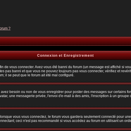
forum ?
Connexion et Enregistrement
n de vous connecter. Avez-vous été banni du forum (un message est affiché si vous 
tes pas banni et que vous ne pouvez toujours pas vous connecter, vérifiez et revérif
m; il se peut que le forum ait été mal configuré.
us avez besoin ou non de vous enregistrer pour poster des messages sur certains fo
atar, une messagerie privée, l'envoi d'e-mail à des amis, l'inscription à un groupe d
lorsque vous vous connectez, le forum vous gardera seulement connecté pour une pé
nectant; ceci n'est pas recommandé si vous accédez au forum en utilisant un ordina