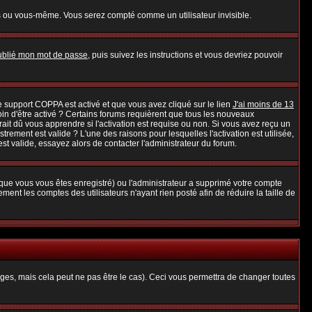
s ou vous-même. Vous serez compté comme un utilisateur invisible.
oublié mon mot de passe
, puis suivez les instructions et vous devriez pouvoir
 le support COPPA est activé et que vous avez cliqué sur le lien
J'ai moins de 13
oin d'être activé ? Certains forums requièrent que tous les nouveaux
it dû vous apprendre si l'activation est requise ou non. Si vous avez reçu un
strement est valide ? L'une des raisons pour lesquelles l'activation est utilisée,
t valide, essayez alors de contacter l'administrateur du forum.
rsque vous vous êtes enregistré) ou l'administrateur a supprimé votre compte
ent les comptes des utilisateurs n'ayant rien posté afin de réduire la taille de
es, mais cela peut ne pas être le cas). Ceci vous permettra de changer toutes