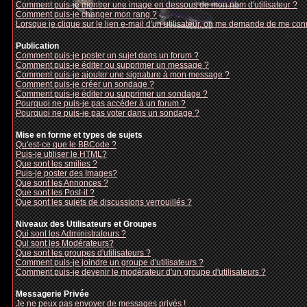
Comment puis-je montrer une image en dessous de mon nom d'utilisateur ?
Comment puis-je changer mon rang ?
Lorsque je clique sur le lien e-mail d'un utilisateur, on me demande de me con
Publication
Comment puis-je poster un sujet dans un forum ?
Comment puis-je éditer ou supprimer un message ?
Comment puis-je ajouter une signature à mon message ?
Comment puis-je créer un sondage ?
Comment puis-je éditer ou supprimer un sondage ?
Pourquoi ne puis-je pas accéder à un forum ?
Pourquoi ne puis-je pas voter dans un sondage ?
Mise en forme et types de sujets
Qu'est-ce que le BBCode ?
Puis-je utiliser le HTML?
Que sont les smilies ?
Puis-je poster des Images?
Que sont les Annonces ?
Que sont les Post-it ?
Que sont les sujets de discussions verrouillés ?
Niveaux des Utilisateurs et Groupes
Qui sont les Administrateurs ?
Qui sont les Modérateurs?
Que sont les groupes d'utilisateurs ?
Comment puis-je joindre un groupe d'utilisateurs ?
Comment puis-je devenir le modérateur d'un groupe d'utilisateurs ?
Messagerie Privée
Je ne peux pas envoyer de messages privés !