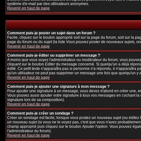
système d'e-mail par des utilisateurs anonymes.
Revenir en haut de page
Comment puis-je poster un sujet dans un forum ?
Facile, cliquez sur le bouton approprié soit sur la page du forum, soit sur la p
page du forum ou du sujet (la liste
Vous pouvez poster de nouveaux sujets, vou
Revenir en haut de page
Comment puis-je éditer ou supprimer un message ?
A moins que vous soyez l'administrateur ou modérateur du forum, vous pouvez
cliquant sur le bouton
Editer
du message concerné. Si quelqu'un a déjà répondu 
édité. Ce petit texte n'apparaîtra pas si personne n'a répondu, il n'apparaîtra 
qu'un utilisateur ne peut pas supprimer un message une fois que quelqu'un y 
Revenir en haut de page
Comment puis-je ajouter une signature à mon message ?
Pour ajouter une signature à un message, vous devez d'abord en créer une, en 
Vous pouvez aussi ajouter votre signature à tous vos messages en cochant la c
signature lors de sa composition).
Revenir en haut de page
Comment puis-je créer un sondage ?
Créer un sondage est facile; lorsque vous postez un nouveau sujet (ou éditez l
un nouveau sujet
(si vous ne le voyez pas, c'est que vous n'avez probablement
champ approprié puis cliquez sur le bouton
Ajouter l'option
. Vous pouvez égalem
l'administrateur du forum).
Revenir en haut de page