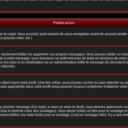
Publication
age du sujet. Vous pourriez avoir besoin de vous enregistrer avant de pouvoir poster 
s pouvez voter, etc.
)
 seulement éditer ou supprimer vos propres messages. Vous pouvez éditer un messa
à votre message, vous trouverez un petit morceau de texte en dessous de votre me
pas non plus si un modérateur ou un administrateur édite le message (ils devraient l
a répondu.
allant dans votre profil. Une fois créée, vous pouvez cocher la case
Attacher sa s
ase appropriée dans votre profil (vous pourrez toujours empêcher d'attacher votre
e premier message d'un sujet, si vous en avez le droit), vous devriez apercevoir un
 pas le droit de créer des sondages). Vous devez entrer un titre pour le sondage e
ent définir une date limite pour le sondage; 0 est un sondage infini. Il y a une limi