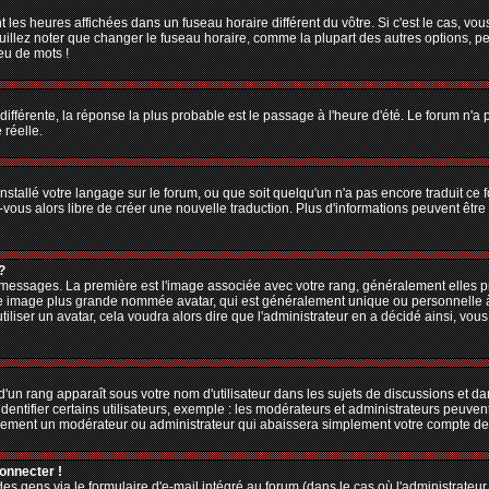
 les heures affichées dans un fuseau horaire différent du vôtre. Si c'est le cas, vo
illez noter que changer le fuseau horaire, comme la plupart des autres options, peu
jeu de mots !
 différente, la réponse la plus probable est le passage à l'heure d'été. Le forum n'a
 réelle.
 installé votre langage sur le forum, ou que soit quelqu'un n'a pas encore traduit c
z-vous alors libre de créer une nouvelle traduction. Plus d'informations peuvent êtr
?
es messages. La première est l'image associée avec votre rang, généralement elles
une image plus grande nommée avatar, qui est généralement unique ou personnelle à ch
utiliser un avatar, cela voudra alors dire que l'administrateur en a décidé ainsi, v
'un rang apparaît sous votre nom d'utilisateur dans les sujets de discussions et dans
tifier certains utilisateurs, exemple : les modérateurs et administrateurs peuvent 
bablement un modérateur ou administrateur qui abaissera simplement votre compte d
connecter !
 gens via le formulaire d'e-mail intégré au forum (dans le cas où l'administrateur aur