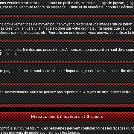
r certains sentiments en utilisant un petit code, exemple : :) signifie joyeux, :( sig
car ils peuvent vite rendre un message illisible et un modérateur pourrait décider
n'y a actuellement pas de moyen pour envoyer directement vos images sur ce forum.
s créer un lien vers une image stockée sur votre ordinateur (à moins que celui-ci 
rotégés par mot de passe, etc. Pour afficher une image, vous pouvez soit utiliser la 
vriez donc les lire dès que possible. Les Annonces apparaîssent en haut de chaque
'administrateur.
e page du forum. Ils sont souvent assez importants; vous devriez donc les lire dè
.
t par l'administrateur. Vous ne pouvez pas répondre aux sujets de discussions verro
Niveaux des Utilisateurs et Groupes
trôle sur tout le forum. Ces personnes peuvent contrôler toutes les facettes du for
us les pouvoirs de modération sur tous les forums.