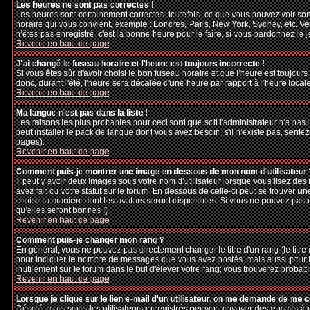
Les heures ne sont pas correctes !
Les heures sont certainement correctes; toutefois, ce que vous pouvez voir sont
horaire qui vous convient, exemple : Londres, Paris, New York, Sydney, etc. Veu
n'êtes pas enregistré, c'est la bonne heure pour le faire, si vous pardonnez le 
Revenir en haut de page
J'ai changé le fuseau horaire et l'heure est toujours incorrecte !
Si vous êtes sûr d'avoir choisi le bon fuseau horaire et que l'heure est toujours
donc, durant l'été, l'heure sera décalée d'une heure par rapport à l'heure locale
Revenir en haut de page
Ma langue n'est pas dans la liste !
Les raisons les plus probables pour ceci sont que soit l'administrateur n'a pas
peut installer le pack de langue dont vous avez besoin; s'il n'existe pas, sente
pages).
Revenir en haut de page
Comment puis-je montrer une image en dessous de mon nom d'utilisateur 
Il peut y avoir deux images sous votre nom d'utilisateur lorsque vous lisez d
avez fait ou votre statut sur le forum. En dessous de celle-ci peut se trouver 
choisir la manière dont les avatars seront disponibles. Si vous ne pouvez pas 
qu'elles seront bonnes !).
Revenir en haut de page
Comment puis-je changer mon rang ?
En général, vous ne pouvez pas directement changer le titre d'un rang (le titre d
pour indiquer le nombre de messages que vous avez postés, mais aussi pour iden
inutilement sur le forum dans le but d'élever votre rang; vous trouverez pro
Revenir en haut de page
Lorsque je clique sur le lien e-mail d'un utilisateur, on me demande de me 
Désolé, mais seuls les utilisateurs enregistrés peuvent envoyer des e-mails à des