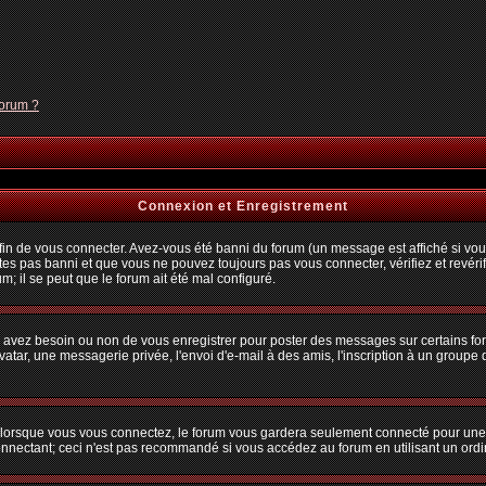
forum ?
Connexion et Enregistrement
n de vous connecter. Avez-vous été banni du forum (un message est affiché si vous 
tes pas banni et que vous ne pouvez toujours pas vous connecter, vérifiez et revérif
m; il se peut que le forum ait été mal configuré.
us avez besoin ou non de vous enregistrer pour poster des messages sur certains fo
atar, une messagerie privée, l'envoi d'e-mail à des amis, l'inscription à un groupe d
lorsque vous vous connectez, le forum vous gardera seulement connecté pour une pé
nectant; ceci n'est pas recommandé si vous accédez au forum en utilisant un ordina