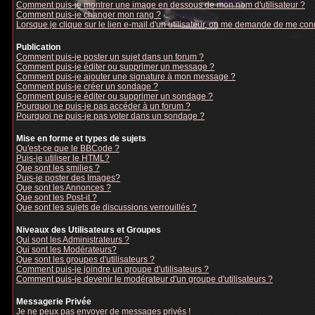
Comment puis-je montrer une image en dessous de mon nom d'utilisateur ?
Comment puis-je changer mon rang ?
Lorsque je clique sur le lien e-mail d'un utilisateur, on me demande de me con
Publication
Comment puis-je poster un sujet dans un forum ?
Comment puis-je éditer ou supprimer un message ?
Comment puis-je ajouter une signature à mon message ?
Comment puis-je créer un sondage ?
Comment puis-je éditer ou supprimer un sondage ?
Pourquoi ne puis-je pas accéder à un forum ?
Pourquoi ne puis-je pas voter dans un sondage ?
Mise en forme et types de sujets
Qu'est-ce que le BBCode ?
Puis-je utiliser le HTML?
Que sont les smilies ?
Puis-je poster des Images?
Que sont les Annonces ?
Que sont les Post-it ?
Que sont les sujets de discussions verrouillés ?
Niveaux des Utilisateurs et Groupes
Qui sont les Administrateurs ?
Qui sont les Modérateurs?
Que sont les groupes d'utilisateurs ?
Comment puis-je joindre un groupe d'utilisateurs ?
Comment puis-je devenir le modérateur d'un groupe d'utilisateurs ?
Messagerie Privée
Je ne peux pas envoyer de messages privés !