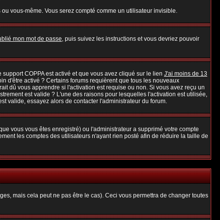
s ou vous-même. Vous serez compté comme un utilisateur invisible.
oublié mon mot de passe
, puis suivez les instructions et vous devriez pouvoir
 le support COPPA est activé et que vous avez cliqué sur le lien
J'ai moins de 13
oin d'être activé ? Certains forums requièrent que tous les nouveaux
it dû vous apprendre si l'activation est requise ou non. Si vous avez reçu un
strement est valide ? L'une des raisons pour lesquelles l'activation est utilisée,
t valide, essayez alors de contacter l'administrateur du forum.
rsque vous vous êtes enregistré) ou l'administrateur a supprimé votre compte
ent les comptes des utilisateurs n'ayant rien posté afin de réduire la taille de
es, mais cela peut ne pas être le cas). Ceci vous permettra de changer toutes