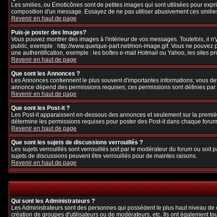
Les smilies, ou Emoticônes sont de petites images qui sont utilisées pour exprime
composition d'un message. Essayez de ne pas utiliser abusivement ces smilies, 
Revenir en haut de page
Puis-je poster des Images?
Vous pouvez montrer des images à l'intérieur de vos messages. Toutefois, il 
public, exemple : http://www.quelque-part.net/mon-image.gif. Vous ne pouvez pa
une authentification, exemple : les boîtes e-mail Hotmail ou Yahoo, les sites p
Revenir en haut de page
Que sont les Annonces ?
Les Annonces contiennent le plus souvent d'importantes informations; vous de
annonce dépend des permissions requises; ces permissions sont définies par l
Revenir en haut de page
Que sont les Post-it ?
Les Post-it apparaissent en-dessous des annonces et seulement sur la premièr
détermine les permissions requises pour poster des Post-it dans chaque forum
Revenir en haut de page
Que sont les sujets de discussions verrouillés ?
Les sujets verrouillés sont verrouillés soit par le modérateur du forum ou soi
sujets de discussions peuvent être verrouillés pour de maintes raisons.
Revenir en haut de page
Qui sont les Administrateurs ?
Les Administrateurs sont des personnes qui possèdent le plus haut niveau de con
création de groupes d'utilisateurs ou de modérateurs, etc. Ils ont également to