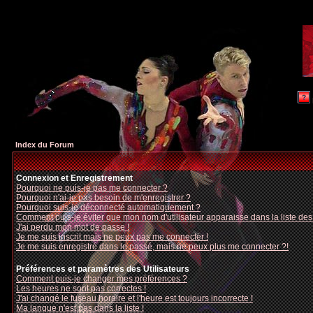
Index du Forum
Connexion et Enregistrement
Pourquoi ne puis-je pas me connecter ?
Pourquoi n'ai-je pas besoin de m'enregistrer ?
Pourquoi suis-je déconnecté automatiquement ?
Comment puis-je éviter que mon nom d'utilisateur apparaisse dans la liste des u
J'ai perdu mon mot de passe !
Je me suis inscrit mais ne peux pas me connecter !
Je me suis enregistré dans le passé, mais ne peux plus me connecter ?!
Préférences et paramètres des Utilisateurs
Comment puis-je changer mes préférences ?
Les heures ne sont pas correctes !
J'ai changé le fuseau horaire et l'heure est toujours incorrecte !
Ma langue n'est pas dans la liste !