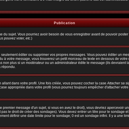
Publication
age du sujet. Vous pourriez avoir besoin de vous enregistrer avant de pouvoir poster 
s pouvez voter, etc.
)
 seulement éditer ou supprimer vos propres messages. Vous pouvez éditer un messa
à votre message, vous trouverez un petit morceau de texte en dessous de votre me
pas non plus si un modérateur ou un administrateur édite le message (ils devraient l
a répondu.
allant dans votre profil. Une fois créée, vous pouvez cocher la case
Attacher sa s
ase appropriée dans votre profil (vous pourrez toujours empêcher d'attacher votre
e premier message d'un sujet, si vous en avez le droit), vous devriez apercevoir un
 pas le droit de créer des sondages). Vous devez entrer un titre pour le sondage e
ent définir une date limite pour le sondage; 0 est un sondage infini. Il y a une limi