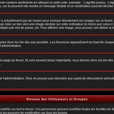
r certains sentiments en utilisant un petit code, exemple : :) signifie joyeux, :( sig
car ils peuvent vite rendre un message illisible et un modérateur pourrait décider
n'y a actuellement pas de moyen pour envoyer directement vos images sur ce forum.
s créer un lien vers une image stockée sur votre ordinateur (à moins que celui-ci 
rotégés par mot de passe, etc. Pour afficher une image, vous pouvez soit utiliser la 
vriez donc les lire dès que possible. Les Annonces apparaîssent en haut de chaque
'administrateur.
e page du forum. Ils sont souvent assez importants; vous devriez donc les lire dè
.
t par l'administrateur. Vous ne pouvez pas répondre aux sujets de discussions verro
Niveaux des Utilisateurs et Groupes
trôle sur tout le forum. Ces personnes peuvent contrôler toutes les facettes du for
us les pouvoirs de modération sur tous les forums.