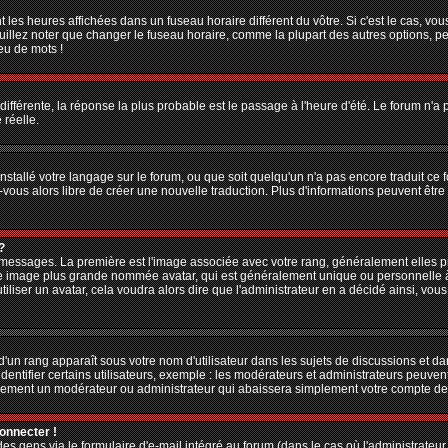
 les heures affichées dans un fuseau horaire différent du vôtre. Si c'est le cas, vo
illez noter que changer le fuseau horaire, comme la plupart des autres options, peu
jeu de mots !
 différente, la réponse la plus probable est le passage à l'heure d'été. Le forum n'a
 réelle.
 installé votre langage sur le forum, ou que soit quelqu'un n'a pas encore traduit c
z-vous alors libre de créer une nouvelle traduction. Plus d'informations peuvent êtr
?
es messages. La première est l'image associée avec votre rang, généralement elles
une image plus grande nommée avatar, qui est généralement unique ou personnelle à ch
utiliser un avatar, cela voudra alors dire que l'administrateur en a décidé ainsi, v
'un rang apparaît sous votre nom d'utilisateur dans les sujets de discussions et dans
tifier certains utilisateurs, exemple : les modérateurs et administrateurs peuvent 
bablement un modérateur ou administrateur qui abaissera simplement votre compte d
connecter !
 gens via le formulaire d'e-mail intégré au forum (dans le cas où l'administrateur aur