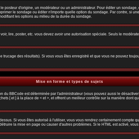
osteur d'origine, un modérateur ou un administrateur. Pour éditer un sondage, cliq
primer le sondage ou éditer n'importe quelle option du sondage. Par contre, si une
 modifiant les options au milieu de la durée du sondage.
 voir, lire, poster, etc. vous devez avoir une autorisation spéciale. Seuls le modéra
 le trucage des résultats). Si vous vous êtes enregistré et que vous ne pouvez toujo
Mise en forme et types de sujets
ion du BBCode est déterminée par l'administrateur (vous pouvez aussi le désactiver
s [ et ] à la place de < et >, et offrent un meilleur contrôle sur la manière dont q
 dessus. Si vous êtes autorisé à l'utiliser, vous vous rendrez certainement compte
t détruire la mise en page ou causer d'autres problèmes. Si le HTML est activé, vou