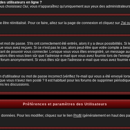
es utilisateurs en ligne ?
vous choisissez
Oui
, vous n'apparaîtrez qu'uniquement aux yeux des administrateur
 être réinitialisé. Pour ce faire, allez sur la page de connexion et cliquez sur
J'ai 
 mot de passe. S'ils ont correctement été entrés, alors il y a deux possibilités. Si
ue vous avez reçues. Si ce n'est pas le cas, alors peut-être que votre compte a bes
avant de pouvoir vous connecter. Lorsque vous vous êtes enregistré, un message aura
, alors êtes-vous bien sûr que l'adresse e-mail que vous avez fournie lors de l'enregi
u forum anonymement. Si vous êtes sûr que l'adresse e-mail que vous avez fournie es
d'utilisateur ou mot de passe incorrect (vérifiez l'e-mail qui vous a été envoyé lo
que vous n'avez rien posté ? Il est habituel pour les forums de supprimer périodiquem
ns les discussions.
Préférences et paramètres des Utilisateurs
 données. Pour les modifier, cliquez sur le lien
Profil
(généralement en haut des pag