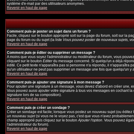
système d'e-mail par des utilisateurs anonymes.
Revenir en haut de page
Comment puis-je poster un sujet dans un forum ?
Facile, cliquez sur le bouton approprié soit sur la page du forum, soit sur la p
page du forum ou du sujet (la liste
Vous pouvez poster de nouveaux sujets, vou
Revenir en haut de page
Comment puis-je éditer ou supprimer un message ?
A moins que vous soyez l'administrateur ou modérateur du forum, vous pouvez
cliquant sur le bouton
Editer
du message concerné. Si quelqu'un a déjà répondu 
édité. Ce petit texte n'apparaîtra pas si personne n'a répondu, il n'apparaîtra 
qu'un utilisateur ne peut pas supprimer un message une fois que quelqu'un y 
Revenir en haut de page
Comment puis-je ajouter une signature à mon message ?
Pour ajouter une signature à un message, vous devez d'abord en créer une, en 
Vous pouvez aussi ajouter votre signature à tous vos messages en cochant la c
signature lors de sa composition).
Revenir en haut de page
Comment puis-je créer un sondage ?
Créer un sondage est facile; lorsque vous postez un nouveau sujet (ou éditez l
un nouveau sujet
(si vous ne le voyez pas, c'est que vous n'avez probablement
champ approprié puis cliquez sur le bouton
Ajouter l'option
. Vous pouvez égalem
l'administrateur du forum).
Revenir en haut de page