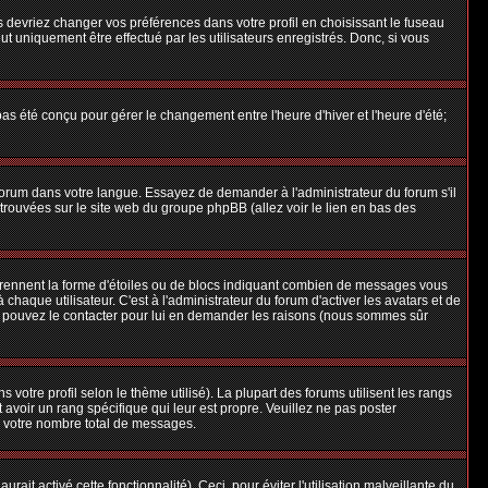
us devriez changer vos préférences dans votre profil en choisissant le fuseau
t uniquement être effectué par les utilisateurs enregistrés. Donc, si vous
 pas été conçu pour gérer le changement entre l'heure d'hiver et l'heure d'été;
e forum dans votre langue. Essayez de demander à l'administrateur du forum s'il
e trouvées sur le site web du groupe phpBB (allez voir le lien en bas des
 prennent la forme d'étoiles ou de blocs indiquant combien de messages vous
aque utilisateur. C'est à l'administrateur du forum d'activer les avatars et de
ous pouvez le contacter pour lui en demander les raisons (nous sommes sûr
 votre profil selon le thème utilisé). La plupart des forums utilisent les rangs
avoir un rang spécifique qui leur est propre. Veuillez ne pas poster
e votre nombre total de messages.
ait activé cette fonctionnalité). Ceci, pour éviter l'utilisation malveillante du