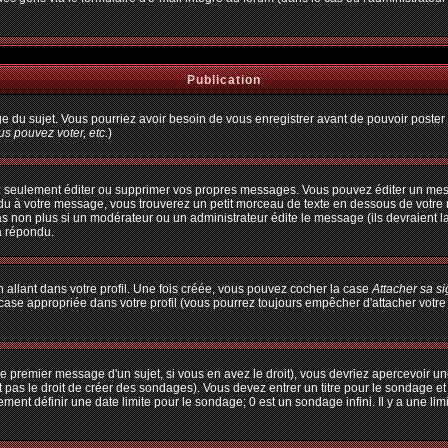
Publication
age du sujet. Vous pourriez avoir besoin de vous enregistrer avant de pouvoir poster 
s pouvez voter, etc.
)
 seulement éditer ou supprimer vos propres messages. Vous pouvez éditer un messa
à votre message, vous trouverez un petit morceau de texte en dessous de votre me
pas non plus si un modérateur ou un administrateur édite le message (ils devraient l
a répondu.
allant dans votre profil. Une fois créée, vous pouvez cocher la case
Attacher sa s
ase appropriée dans votre profil (vous pourrez toujours empêcher d'attacher votre
e premier message d'un sujet, si vous en avez le droit), vous devriez apercevoir un
 pas le droit de créer des sondages). Vous devez entrer un titre pour le sondage e
ent définir une date limite pour le sondage; 0 est un sondage infini. Il y a une limi