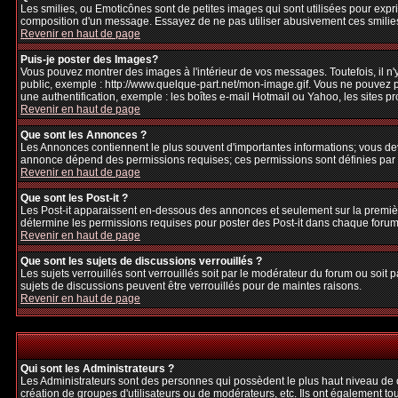
Les smilies, ou Emoticônes sont de petites images qui sont utilisées pour exprime
composition d'un message. Essayez de ne pas utiliser abusivement ces smilies, 
Revenir en haut de page
Puis-je poster des Images?
Vous pouvez montrer des images à l'intérieur de vos messages. Toutefois, il 
public, exemple : http://www.quelque-part.net/mon-image.gif. Vous ne pouvez pa
une authentification, exemple : les boîtes e-mail Hotmail ou Yahoo, les sites p
Revenir en haut de page
Que sont les Annonces ?
Les Annonces contiennent le plus souvent d'importantes informations; vous de
annonce dépend des permissions requises; ces permissions sont définies par l
Revenir en haut de page
Que sont les Post-it ?
Les Post-it apparaissent en-dessous des annonces et seulement sur la premièr
détermine les permissions requises pour poster des Post-it dans chaque forum
Revenir en haut de page
Que sont les sujets de discussions verrouillés ?
Les sujets verrouillés sont verrouillés soit par le modérateur du forum ou soi
sujets de discussions peuvent être verrouillés pour de maintes raisons.
Revenir en haut de page
Qui sont les Administrateurs ?
Les Administrateurs sont des personnes qui possèdent le plus haut niveau de con
création de groupes d'utilisateurs ou de modérateurs, etc. Ils ont également to