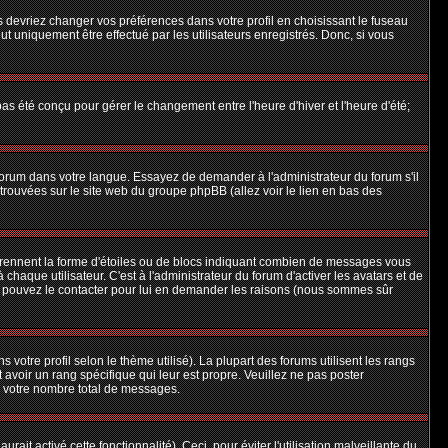
us devriez changer vos préférences dans votre profil en choisissant le fuseau
t uniquement être effectué par les utilisateurs enregistrés. Donc, si vous
 pas été conçu pour gérer le changement entre l'heure d'hiver et l'heure d'été;
e forum dans votre langue. Essayez de demander à l'administrateur du forum s'il
e trouvées sur le site web du groupe phpBB (allez voir le lien en bas des
 prennent la forme d'étoiles ou de blocs indiquant combien de messages vous
aque utilisateur. C'est à l'administrateur du forum d'activer les avatars et de
ous pouvez le contacter pour lui en demander les raisons (nous sommes sûr
 votre profil selon le thème utilisé). La plupart des forums utilisent les rangs
avoir un rang spécifique qui leur est propre. Veuillez ne pas poster
e votre nombre total de messages.
ait activé cette fonctionnalité). Ceci, pour éviter l'utilisation malveillante du