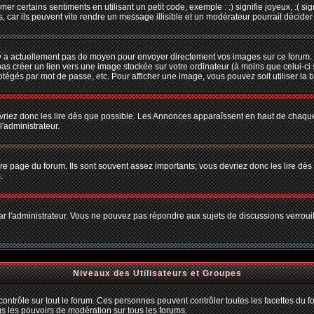
r certains sentiments en utilisant un petit code, exemple : :) signifie joyeux, :( sig
car ils peuvent vite rendre un message illisible et un modérateur pourrait décider
n'y a actuellement pas de moyen pour envoyer directement vos images sur ce forum.
s créer un lien vers une image stockée sur votre ordinateur (à moins que celui-ci 
rotégés par mot de passe, etc. Pour afficher une image, vous pouvez soit utiliser la 
vriez donc les lire dès que possible. Les Annonces apparaîssent en haut de chaque
'administrateur.
e page du forum. Ils sont souvent assez importants; vous devriez donc les lire dè
.
t par l'administrateur. Vous ne pouvez pas répondre aux sujets de discussions verro
Niveaux des Utilisateurs et Groupes
trôle sur tout le forum. Ces personnes peuvent contrôler toutes les facettes du for
us les pouvoirs de modération sur tous les forums.