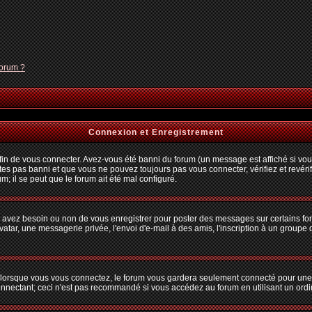
forum ?
Connexion et Enregistrement
n de vous connecter. Avez-vous été banni du forum (un message est affiché si vous 
tes pas banni et que vous ne pouvez toujours pas vous connecter, vérifiez et revérif
m; il se peut que le forum ait été mal configuré.
us avez besoin ou non de vous enregistrer pour poster des messages sur certains fo
atar, une messagerie privée, l'envoi d'e-mail à des amis, l'inscription à un groupe d
lorsque vous vous connectez, le forum vous gardera seulement connecté pour une pé
nectant; ceci n'est pas recommandé si vous accédez au forum en utilisant un ordina