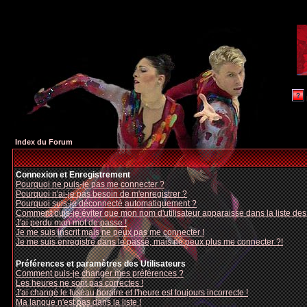
Index du Forum
Connexion et Enregistrement
Pourquoi ne puis-je pas me connecter ?
Pourquoi n'ai-je pas besoin de m'enregistrer ?
Pourquoi suis-je déconnecté automatiquement ?
Comment puis-je éviter que mon nom d'utilisateur apparaisse dans la liste des u
J'ai perdu mon mot de passe !
Je me suis inscrit mais ne peux pas me connecter !
Je me suis enregistré dans le passé, mais ne peux plus me connecter ?!
Préférences et paramètres des Utilisateurs
Comment puis-je changer mes préférences ?
Les heures ne sont pas correctes !
J'ai changé le fuseau horaire et l'heure est toujours incorrecte !
Ma langue n'est pas dans la liste !