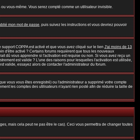
s ou vous-même. Vous serez compté comme un utilisateur invisible.
oublié mon mot de passe
, puis suivez les instructions et vous devriez pouvoir
 le support COPPA est activé et que vous avez cliqué sur le lien
J'ai moins de 13
oin d'être activé ? Certains forums requièrent que tous les nouveaux
it dû vous apprendre si l'activation est requise ou non. Si vous avez reçu un
strement est valide ? L'une des raisons pour lesquelles l'activation est utilisée,
t valide, essayez alors de contacter l'administrateur du forum.
rsque vous vous êtes enregistré) ou l'administrateur a supprimé votre compte
ent les comptes des utilisateurs n'ayant rien posté afin de réduire la taille de
es, mais cela peut ne pas être le cas). Ceci vous permettra de changer toutes