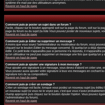
système d'e-mail par des utilisateurs anonymes.
Revenir en haut de page
Comment puis-je poster un sujet dans un forum ?
Facile, cliquez sur le bouton approprié soit sur la page du forum, soit sur la p
page du forum ou du sujet (la liste
Vous pouvez poster de nouveaux sujets, vou
Revenir en haut de page
Comment puis-je éditer ou supprimer un message ?
A moins que vous soyez l'administrateur ou modérateur du forum, vous pouvez
cliquant sur le bouton
Editer
du message concerné. Si quelqu'un a déjà répondu 
édité. Ce petit texte n'apparaîtra pas si personne n'a répondu, il n'apparaîtra 
qu'un utilisateur ne peut pas supprimer un message une fois que quelqu'un y 
Revenir en haut de page
Comment puis-je ajouter une signature à mon message ?
Pour ajouter une signature à un message, vous devez d'abord en créer une, en 
Vous pouvez aussi ajouter votre signature à tous vos messages en cochant la c
signature lors de sa composition).
Revenir en haut de page
Comment puis-je créer un sondage ?
Créer un sondage est facile; lorsque vous postez un nouveau sujet (ou éditez l
un nouveau sujet
(si vous ne le voyez pas, c'est que vous n'avez probablement
champ approprié puis cliquez sur le bouton
Ajouter l'option
. Vous pouvez égalem
l'administrateur du forum).
Revenir en haut de page