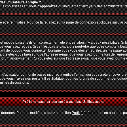
es utilisateurs en ligne ?
vous choisissez
Oui
, vous n'apparaîtrez qu'uniquement aux yeux des administrateur
 être réinitialisé. Pour ce faire, allez sur la page de connexion et cliquez sur
J'ai 
 mot de passe. S'ils ont correctement été entrés, alors il y a deux possibilités. Si
ue vous avez reçues. Si ce n'est pas le cas, alors peut-être que votre compte a bes
avant de pouvoir vous connecter. Lorsque vous vous êtes enregistré, un message aura
, alors êtes-vous bien sûr que l'adresse e-mail que vous avez fournie lors de l'enregi
u forum anonymement. Si vous êtes sûr que l'adresse e-mail que vous avez fournie es
d'utilisateur ou mot de passe incorrect (vérifiez l'e-mail qui vous a été envoyé lo
que vous n'avez rien posté ? Il est habituel pour les forums de supprimer périodiquem
ns les discussions.
Préférences et paramètres des Utilisateurs
 données. Pour les modifier, cliquez sur le lien
Profil
(généralement en haut des pag