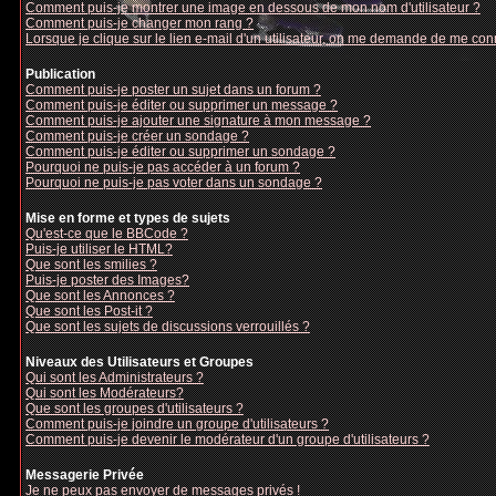
Comment puis-je montrer une image en dessous de mon nom d'utilisateur ?
Comment puis-je changer mon rang ?
Lorsque je clique sur le lien e-mail d'un utilisateur, on me demande de me con
Publication
Comment puis-je poster un sujet dans un forum ?
Comment puis-je éditer ou supprimer un message ?
Comment puis-je ajouter une signature à mon message ?
Comment puis-je créer un sondage ?
Comment puis-je éditer ou supprimer un sondage ?
Pourquoi ne puis-je pas accéder à un forum ?
Pourquoi ne puis-je pas voter dans un sondage ?
Mise en forme et types de sujets
Qu'est-ce que le BBCode ?
Puis-je utiliser le HTML?
Que sont les smilies ?
Puis-je poster des Images?
Que sont les Annonces ?
Que sont les Post-it ?
Que sont les sujets de discussions verrouillés ?
Niveaux des Utilisateurs et Groupes
Qui sont les Administrateurs ?
Qui sont les Modérateurs?
Que sont les groupes d'utilisateurs ?
Comment puis-je joindre un groupe d'utilisateurs ?
Comment puis-je devenir le modérateur d'un groupe d'utilisateurs ?
Messagerie Privée
Je ne peux pas envoyer de messages privés !