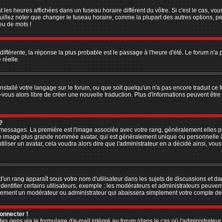
 les heures affichées dans un fuseau horaire différent du vôtre. Si c'est le cas, vo
illez noter que changer le fuseau horaire, comme la plupart des autres options, peu
jeu de mots !
 différente, la réponse la plus probable est le passage à l'heure d'été. Le forum n'a
 réelle.
 installé votre langage sur le forum, ou que soit quelqu'un n'a pas encore traduit c
z-vous alors libre de créer une nouvelle traduction. Plus d'informations peuvent êtr
?
es messages. La première est l'image associée avec votre rang, généralement elles
une image plus grande nommée avatar, qui est généralement unique ou personnelle à ch
utiliser un avatar, cela voudra alors dire que l'administrateur en a décidé ainsi, v
'un rang apparaît sous votre nom d'utilisateur dans les sujets de discussions et dans
tifier certains utilisateurs, exemple : les modérateurs et administrateurs peuvent 
bablement un modérateur ou administrateur qui abaissera simplement votre compte d
connecter !
 gens via le formulaire d'e-mail intégré au forum (dans le cas où l'administrateur aur