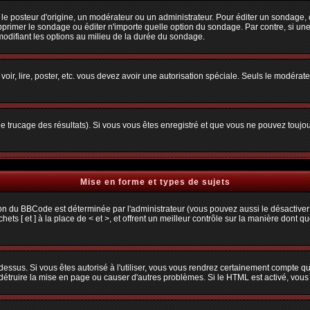
osteur d'origine, un modérateur ou un administrateur. Pour éditer un sondage, cliq
primer le sondage ou éditer n'importe quelle option du sondage. Par contre, si une
 modifiant les options au milieu de la durée du sondage.
 voir, lire, poster, etc. vous devez avoir une autorisation spéciale. Seuls le modéra
 le trucage des résultats). Si vous vous êtes enregistré et que vous ne pouvez toujo
Mise en forme et types de sujets
ion du BBCode est déterminée par l'administrateur (vous pouvez aussi le désactiver
s [ et ] à la place de < et >, et offrent un meilleur contrôle sur la manière dont q
 dessus. Si vous êtes autorisé à l'utiliser, vous vous rendrez certainement compte
t détruire la mise en page ou causer d'autres problèmes. Si le HTML est activé, vou