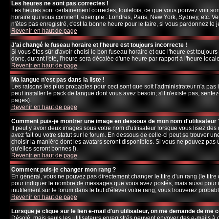
Les heures ne sont pas correctes !
Les heures sont certainement correctes; toutefois, ce que vous pouvez voir sont
horaire qui vous convient, exemple : Londres, Paris, New York, Sydney, etc. Veu
n'êtes pas enregistré, c'est la bonne heure pour le faire, si vous pardonnez le 
Revenir en haut de page
J'ai changé le fuseau horaire et l'heure est toujours incorrecte !
Si vous êtes sûr d'avoir choisi le bon fuseau horaire et que l'heure est toujours
donc, durant l'été, l'heure sera décalée d'une heure par rapport à l'heure locale
Revenir en haut de page
Ma langue n'est pas dans la liste !
Les raisons les plus probables pour ceci sont que soit l'administrateur n'a pas
peut installer le pack de langue dont vous avez besoin; s'il n'existe pas, sente
pages).
Revenir en haut de page
Comment puis-je montrer une image en dessous de mon nom d'utilisateur 
Il peut y avoir deux images sous votre nom d'utilisateur lorsque vous lisez d
avez fait ou votre statut sur le forum. En dessous de celle-ci peut se trouver 
choisir la manière dont les avatars seront disponibles. Si vous ne pouvez pas 
qu'elles seront bonnes !).
Revenir en haut de page
Comment puis-je changer mon rang ?
En général, vous ne pouvez pas directement changer le titre d'un rang (le titre d
pour indiquer le nombre de messages que vous avez postés, mais aussi pour iden
inutilement sur le forum dans le but d'élever votre rang; vous trouverez pro
Revenir en haut de page
Lorsque je clique sur le lien e-mail d'un utilisateur, on me demande de me 
Désolé, mais seuls les utilisateurs enregistrés peuvent envoyer des e-mails à des