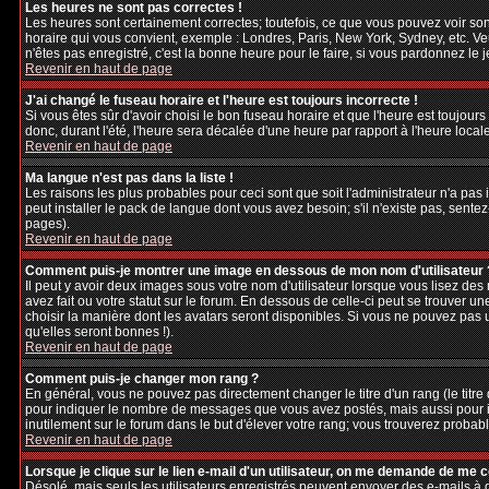
Les heures ne sont pas correctes !
Les heures sont certainement correctes; toutefois, ce que vous pouvez voir sont
horaire qui vous convient, exemple : Londres, Paris, New York, Sydney, etc. Veu
n'êtes pas enregistré, c'est la bonne heure pour le faire, si vous pardonnez le 
Revenir en haut de page
J'ai changé le fuseau horaire et l'heure est toujours incorrecte !
Si vous êtes sûr d'avoir choisi le bon fuseau horaire et que l'heure est toujours
donc, durant l'été, l'heure sera décalée d'une heure par rapport à l'heure locale
Revenir en haut de page
Ma langue n'est pas dans la liste !
Les raisons les plus probables pour ceci sont que soit l'administrateur n'a pas
peut installer le pack de langue dont vous avez besoin; s'il n'existe pas, sente
pages).
Revenir en haut de page
Comment puis-je montrer une image en dessous de mon nom d'utilisateur 
Il peut y avoir deux images sous votre nom d'utilisateur lorsque vous lisez d
avez fait ou votre statut sur le forum. En dessous de celle-ci peut se trouver 
choisir la manière dont les avatars seront disponibles. Si vous ne pouvez pas 
qu'elles seront bonnes !).
Revenir en haut de page
Comment puis-je changer mon rang ?
En général, vous ne pouvez pas directement changer le titre d'un rang (le titre d
pour indiquer le nombre de messages que vous avez postés, mais aussi pour iden
inutilement sur le forum dans le but d'élever votre rang; vous trouverez pro
Revenir en haut de page
Lorsque je clique sur le lien e-mail d'un utilisateur, on me demande de me 
Désolé, mais seuls les utilisateurs enregistrés peuvent envoyer des e-mails à des