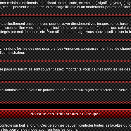
r certains sentiments en utilisant un petit code, exemple : :) signifie joyeux, :( sig
car ils peuvent vite rendre un message illisible et un modérateur pourrait décider
n'y a actuellement pas de moyen pour envoyer directement vos images sur ce forum.
s créer un lien vers une image stockée sur votre ordinateur (à moins que celui-ci 
rotégés par mot de passe, etc. Pour afficher une image, vous pouvez soit utiliser la 
vriez donc les lire dès que possible. Les Annonces apparaîssent en haut de chaque
'administrateur.
e page du forum. Ils sont souvent assez importants; vous devriez donc les lire dè
.
t par l'administrateur. Vous ne pouvez pas répondre aux sujets de discussions verro
Niveaux des Utilisateurs et Groupes
trôle sur tout le forum. Ces personnes peuvent contrôler toutes les facettes du for
us les pouvoirs de modération sur tous les forums.