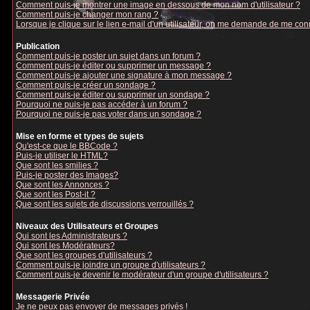
Comment puis-je montrer une image en dessous de mon nom d'utilisateur ?
Comment puis-je changer mon rang ?
Lorsque je clique sur le lien e-mail d'un utilisateur, on me demande de me con
Publication
Comment puis-je poster un sujet dans un forum ?
Comment puis-je éditer ou supprimer un message ?
Comment puis-je ajouter une signature à mon message ?
Comment puis-je créer un sondage ?
Comment puis-je éditer ou supprimer un sondage ?
Pourquoi ne puis-je pas accéder à un forum ?
Pourquoi ne puis-je pas voter dans un sondage ?
Mise en forme et types de sujets
Qu'est-ce que le BBCode ?
Puis-je utiliser le HTML?
Que sont les smilies ?
Puis-je poster des Images?
Que sont les Annonces ?
Que sont les Post-it ?
Que sont les sujets de discussions verrouillés ?
Niveaux des Utilisateurs et Groupes
Qui sont les Administrateurs ?
Qui sont les Modérateurs?
Que sont les groupes d'utilisateurs ?
Comment puis-je joindre un groupe d'utilisateurs ?
Comment puis-je devenir le modérateur d'un groupe d'utilisateurs ?
Messagerie Privée
Je ne peux pas envoyer de messages privés !