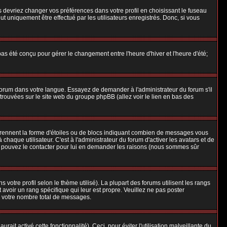
us devriez changer vos préférences dans votre profil en choisissant le fuseau
t uniquement être effectué par les utilisateurs enregistrés. Donc, si vous
 pas été conçu pour gérer le changement entre l'heure d'hiver et l'heure d'été;
e forum dans votre langue. Essayez de demander à l'administrateur du forum s'il
e trouvées sur le site web du groupe phpBB (allez voir le lien en bas des
 prennent la forme d'étoiles ou de blocs indiquant combien de messages vous
aque utilisateur. C'est à l'administrateur du forum d'activer les avatars et de
ous pouvez le contacter pour lui en demander les raisons (nous sommes sûr
 votre profil selon le thème utilisé). La plupart des forums utilisent les rangs
avoir un rang spécifique qui leur est propre. Veuillez ne pas poster
e votre nombre total de messages.
ait activé cette fonctionnalité). Ceci, pour éviter l'utilisation malveillante du