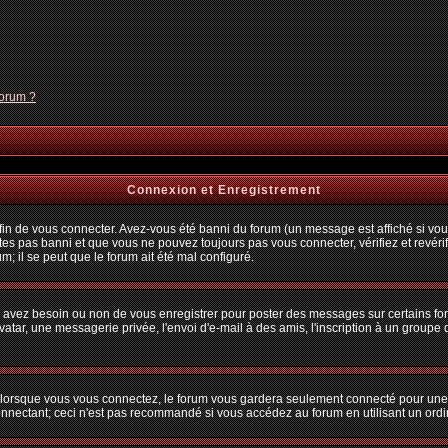
forum ?
Connexion et Enregistrement
n de vous connecter. Avez-vous été banni du forum (un message est affiché si vous 
tes pas banni et que vous ne pouvez toujours pas vous connecter, vérifiez et revérif
m; il se peut que le forum ait été mal configuré.
us avez besoin ou non de vous enregistrer pour poster des messages sur certains fo
atar, une messagerie privée, l'envoi d'e-mail à des amis, l'inscription à un groupe d
lorsque vous vous connectez, le forum vous gardera seulement connecté pour une pé
nectant; ceci n'est pas recommandé si vous accédez au forum en utilisant un ordina