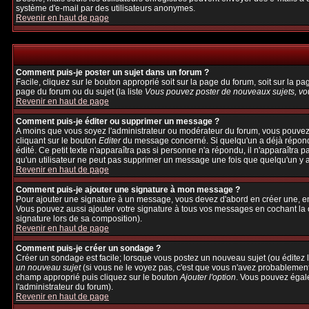
système d'e-mail par des utilisateurs anonymes.
Revenir en haut de page
Comment puis-je poster un sujet dans un forum ?
Facile, cliquez sur le bouton approprié soit sur la page du forum, soit sur la p
page du forum ou du sujet (la liste
Vous pouvez poster de nouveaux sujets, vou
Revenir en haut de page
Comment puis-je éditer ou supprimer un message ?
A moins que vous soyez l'administrateur ou modérateur du forum, vous pouvez
cliquant sur le bouton
Editer
du message concerné. Si quelqu'un a déjà répondu 
édité. Ce petit texte n'apparaîtra pas si personne n'a répondu, il n'apparaîtra 
qu'un utilisateur ne peut pas supprimer un message une fois que quelqu'un y 
Revenir en haut de page
Comment puis-je ajouter une signature à mon message ?
Pour ajouter une signature à un message, vous devez d'abord en créer une, en 
Vous pouvez aussi ajouter votre signature à tous vos messages en cochant la c
signature lors de sa composition).
Revenir en haut de page
Comment puis-je créer un sondage ?
Créer un sondage est facile; lorsque vous postez un nouveau sujet (ou éditez l
un nouveau sujet
(si vous ne le voyez pas, c'est que vous n'avez probablement
champ approprié puis cliquez sur le bouton
Ajouter l'option
. Vous pouvez égalem
l'administrateur du forum).
Revenir en haut de page