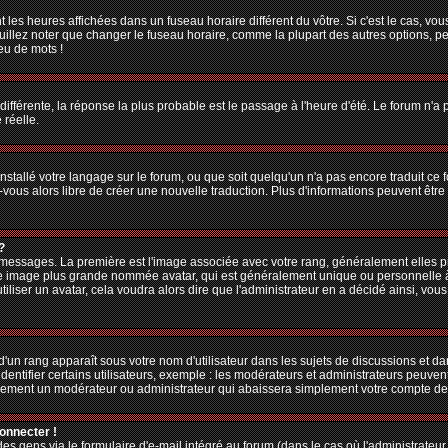
 les heures affichées dans un fuseau horaire différent du vôtre. Si c'est le cas, vo
illez noter que changer le fuseau horaire, comme la plupart des autres options, peu
jeu de mots !
 différente, la réponse la plus probable est le passage à l'heure d'été. Le forum n'a
 réelle.
 installé votre langage sur le forum, ou que soit quelqu'un n'a pas encore traduit c
z-vous alors libre de créer une nouvelle traduction. Plus d'informations peuvent êtr
?
es messages. La première est l'image associée avec votre rang, généralement elles
une image plus grande nommée avatar, qui est généralement unique ou personnelle à ch
utiliser un avatar, cela voudra alors dire que l'administrateur en a décidé ainsi, v
'un rang apparaît sous votre nom d'utilisateur dans les sujets de discussions et dans
tifier certains utilisateurs, exemple : les modérateurs et administrateurs peuvent 
bablement un modérateur ou administrateur qui abaissera simplement votre compte d
connecter !
 gens via le formulaire d'e-mail intégré au forum (dans le cas où l'administrateur aur