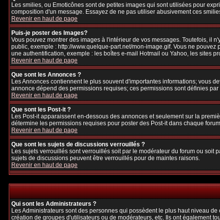
Les smilies, ou Emoticônes sont de petites images qui sont utilisées pour exprime
composition d'un message. Essayez de ne pas utiliser abusivement ces smilies, 
Revenir en haut de page
Puis-je poster des Images?
Vous pouvez montrer des images à l'intérieur de vos messages. Toutefois, il 
public, exemple : http://www.quelque-part.net/mon-image.gif. Vous ne pouvez pa
une authentification, exemple : les boîtes e-mail Hotmail ou Yahoo, les sites p
Revenir en haut de page
Que sont les Annonces ?
Les Annonces contiennent le plus souvent d'importantes informations; vous de
annonce dépend des permissions requises; ces permissions sont définies par l
Revenir en haut de page
Que sont les Post-it ?
Les Post-it apparaissent en-dessous des annonces et seulement sur la premièr
détermine les permissions requises pour poster des Post-it dans chaque forum
Revenir en haut de page
Que sont les sujets de discussions verrouillés ?
Les sujets verrouillés sont verrouillés soit par le modérateur du forum ou soi
sujets de discussions peuvent être verrouillés pour de maintes raisons.
Revenir en haut de page
Qui sont les Administrateurs ?
Les Administrateurs sont des personnes qui possèdent le plus haut niveau de con
création de groupes d'utilisateurs ou de modérateurs, etc. Ils ont également to