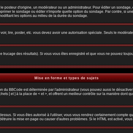
osteur d'origine, un modérateur ou un administrateur. Pour éditer un sondage, cliq
primer le sondage ou éditer n'importe quelle option du sondage. Par contre, si une
 modifiant les options au milieu de la durée du sondage.
 voir, lire, poster, etc. vous devez avoir une autorisation spéciale. Seuls le modéra
 le trucage des résultats). Si vous vous êtes enregistré et que vous ne pouvez toujo
Mise en forme et types de sujets
ion du BBCode est déterminée par l'administrateur (vous pouvez aussi le désactiver
s [ et ] à la place de < et >, et offrent un meilleur contrôle sur la manière dont q
 dessus. Si vous êtes autorisé à l'utiliser, vous vous rendrez certainement compte
t détruire la mise en page ou causer d'autres problèmes. Si le HTML est activé, vou