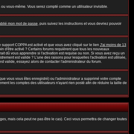
s ou vous-même. Vous serez compté comme un utilisateur invisible.
oublié mon mot de passe
, puis suivez les instructions et vous devriez pouvoir
 le support COPPA est activé et que vous avez cliqué sur le lien
J'ai moins de 13
oin d'être activé ? Certains forums requièrent que tous les nouveaux
it dû vous apprendre si l'activation est requise ou non. Si vous avez reçu un
strement est valide ? L'une des raisons pour lesquelles l'activation est utilisée,
t valide, essayez alors de contacter l'administrateur du forum.
rsque vous vous êtes enregistré) ou l'administrateur a supprimé votre compte
ent les comptes des utilisateurs n'ayant rien posté afin de réduire la taille de
es, mais cela peut ne pas être le cas). Ceci vous permettra de changer toutes