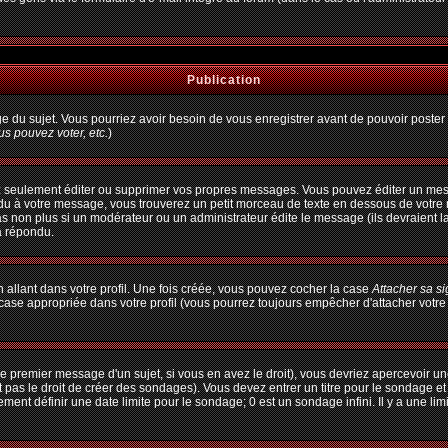
Publication
age du sujet. Vous pourriez avoir besoin de vous enregistrer avant de pouvoir poster 
s pouvez voter, etc.
)
 seulement éditer ou supprimer vos propres messages. Vous pouvez éditer un messa
à votre message, vous trouverez un petit morceau de texte en dessous de votre me
pas non plus si un modérateur ou un administrateur édite le message (ils devraient l
a répondu.
allant dans votre profil. Une fois créée, vous pouvez cocher la case
Attacher sa s
ase appropriée dans votre profil (vous pourrez toujours empêcher d'attacher votre
e premier message d'un sujet, si vous en avez le droit), vous devriez apercevoir un
 pas le droit de créer des sondages). Vous devez entrer un titre pour le sondage e
ent définir une date limite pour le sondage; 0 est un sondage infini. Il y a une limi