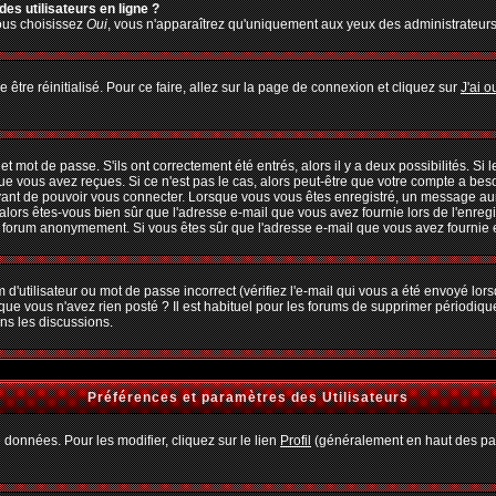
es utilisateurs en ligne ?
vous choisissez
Oui
, vous n'apparaîtrez qu'uniquement aux yeux des administrateur
 être réinitialisé. Pour ce faire, allez sur la page de connexion et cliquez sur
J'ai 
 mot de passe. S'ils ont correctement été entrés, alors il y a deux possibilités. Si
ue vous avez reçues. Si ce n'est pas le cas, alors peut-être que votre compte a bes
avant de pouvoir vous connecter. Lorsque vous vous êtes enregistré, un message aura
, alors êtes-vous bien sûr que l'adresse e-mail que vous avez fournie lors de l'enregi
u forum anonymement. Si vous êtes sûr que l'adresse e-mail que vous avez fournie es
d'utilisateur ou mot de passe incorrect (vérifiez l'e-mail qui vous a été envoyé lo
que vous n'avez rien posté ? Il est habituel pour les forums de supprimer périodiquem
ns les discussions.
Préférences et paramètres des Utilisateurs
 données. Pour les modifier, cliquez sur le lien
Profil
(généralement en haut des pag