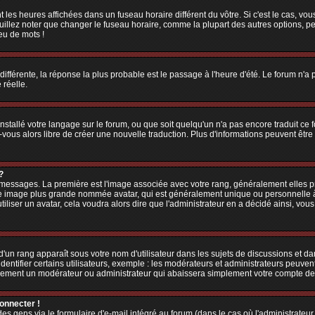
 les heures affichées dans un fuseau horaire différent du vôtre. Si c'est le cas, vo
illez noter que changer le fuseau horaire, comme la plupart des autres options, peu
jeu de mots !
 différente, la réponse la plus probable est le passage à l'heure d'été. Le forum n'a
 réelle.
 installé votre langage sur le forum, ou que soit quelqu'un n'a pas encore traduit c
z-vous alors libre de créer une nouvelle traduction. Plus d'informations peuvent êtr
?
es messages. La première est l'image associée avec votre rang, généralement elles
une image plus grande nommée avatar, qui est généralement unique ou personnelle à ch
utiliser un avatar, cela voudra alors dire que l'administrateur en a décidé ainsi, v
'un rang apparaît sous votre nom d'utilisateur dans les sujets de discussions et dans
tifier certains utilisateurs, exemple : les modérateurs et administrateurs peuvent 
bablement un modérateur ou administrateur qui abaissera simplement votre compte d
connecter !
 gens via le formulaire d'e-mail intégré au forum (dans le cas où l'administrateur aur