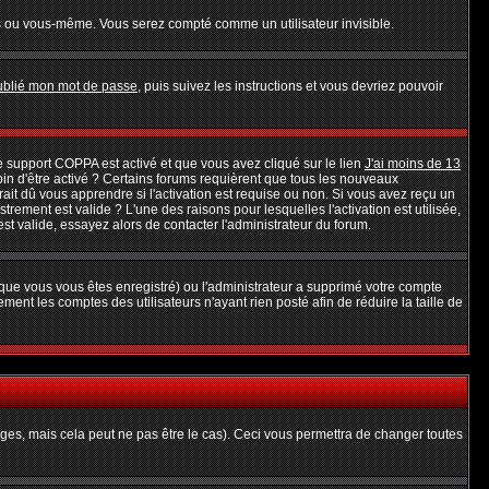
s ou vous-même. Vous serez compté comme un utilisateur invisible.
oublié mon mot de passe
, puis suivez les instructions et vous devriez pouvoir
 le support COPPA est activé et que vous avez cliqué sur le lien
J'ai moins de 13
oin d'être activé ? Certains forums requièrent que tous les nouveaux
it dû vous apprendre si l'activation est requise ou non. Si vous avez reçu un
strement est valide ? L'une des raisons pour lesquelles l'activation est utilisée,
t valide, essayez alors de contacter l'administrateur du forum.
rsque vous vous êtes enregistré) ou l'administrateur a supprimé votre compte
ent les comptes des utilisateurs n'ayant rien posté afin de réduire la taille de
es, mais cela peut ne pas être le cas). Ceci vous permettra de changer toutes