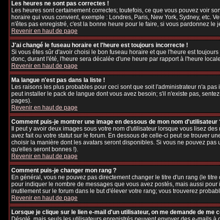
Les heures ne sont pas correctes !
Les heures sont certainement correctes; toutefois, ce que vous pouvez voir sont
horaire qui vous convient, exemple : Londres, Paris, New York, Sydney, etc. Veu
n'êtes pas enregistré, c'est la bonne heure pour le faire, si vous pardonnez le 
Revenir en haut de page
J'ai changé le fuseau horaire et l'heure est toujours incorrecte !
Si vous êtes sûr d'avoir choisi le bon fuseau horaire et que l'heure est toujours
donc, durant l'été, l'heure sera décalée d'une heure par rapport à l'heure locale
Revenir en haut de page
Ma langue n'est pas dans la liste !
Les raisons les plus probables pour ceci sont que soit l'administrateur n'a pas
peut installer le pack de langue dont vous avez besoin; s'il n'existe pas, sente
pages).
Revenir en haut de page
Comment puis-je montrer une image en dessous de mon nom d'utilisateur 
Il peut y avoir deux images sous votre nom d'utilisateur lorsque vous lisez d
avez fait ou votre statut sur le forum. En dessous de celle-ci peut se trouver 
choisir la manière dont les avatars seront disponibles. Si vous ne pouvez pas 
qu'elles seront bonnes !).
Revenir en haut de page
Comment puis-je changer mon rang ?
En général, vous ne pouvez pas directement changer le titre d'un rang (le titre d
pour indiquer le nombre de messages que vous avez postés, mais aussi pour iden
inutilement sur le forum dans le but d'élever votre rang; vous trouverez pro
Revenir en haut de page
Lorsque je clique sur le lien e-mail d'un utilisateur, on me demande de me 
Désolé, mais seuls les utilisateurs enregistrés peuvent envoyer des e-mails à des