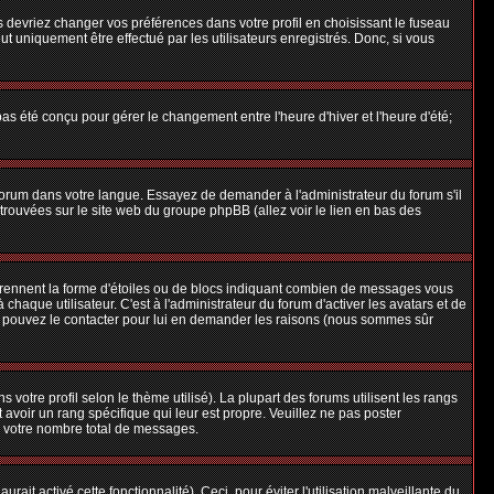
us devriez changer vos préférences dans votre profil en choisissant le fuseau
t uniquement être effectué par les utilisateurs enregistrés. Donc, si vous
 pas été conçu pour gérer le changement entre l'heure d'hiver et l'heure d'été;
e forum dans votre langue. Essayez de demander à l'administrateur du forum s'il
e trouvées sur le site web du groupe phpBB (allez voir le lien en bas des
 prennent la forme d'étoiles ou de blocs indiquant combien de messages vous
aque utilisateur. C'est à l'administrateur du forum d'activer les avatars et de
ous pouvez le contacter pour lui en demander les raisons (nous sommes sûr
 votre profil selon le thème utilisé). La plupart des forums utilisent les rangs
avoir un rang spécifique qui leur est propre. Veuillez ne pas poster
e votre nombre total de messages.
ait activé cette fonctionnalité). Ceci, pour éviter l'utilisation malveillante du