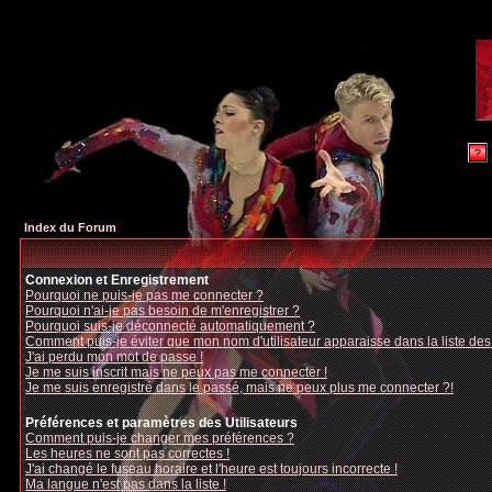
Index du Forum
Connexion et Enregistrement
Pourquoi ne puis-je pas me connecter ?
Pourquoi n'ai-je pas besoin de m'enregistrer ?
Pourquoi suis-je déconnecté automatiquement ?
Comment puis-je éviter que mon nom d'utilisateur apparaisse dans la liste des u
J'ai perdu mon mot de passe !
Je me suis inscrit mais ne peux pas me connecter !
Je me suis enregistré dans le passé, mais ne peux plus me connecter ?!
Préférences et paramètres des Utilisateurs
Comment puis-je changer mes préférences ?
Les heures ne sont pas correctes !
J'ai changé le fuseau horaire et l'heure est toujours incorrecte !
Ma langue n'est pas dans la liste !