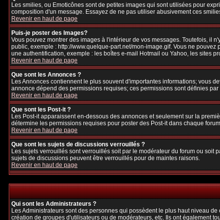
Les smilies, ou Emoticônes sont de petites images qui sont utilisées pour exprime
composition d'un message. Essayez de ne pas utiliser abusivement ces smilies, 
Revenir en haut de page
Puis-je poster des Images?
Vous pouvez montrer des images à l'intérieur de vos messages. Toutefois, il 
public, exemple : http://www.quelque-part.net/mon-image.gif. Vous ne pouvez pa
une authentification, exemple : les boîtes e-mail Hotmail ou Yahoo, les sites p
Revenir en haut de page
Que sont les Annonces ?
Les Annonces contiennent le plus souvent d'importantes informations; vous de
annonce dépend des permissions requises; ces permissions sont définies par l
Revenir en haut de page
Que sont les Post-it ?
Les Post-it apparaissent en-dessous des annonces et seulement sur la premièr
détermine les permissions requises pour poster des Post-it dans chaque forum
Revenir en haut de page
Que sont les sujets de discussions verrouillés ?
Les sujets verrouillés sont verrouillés soit par le modérateur du forum ou soi
sujets de discussions peuvent être verrouillés pour de maintes raisons.
Revenir en haut de page
Qui sont les Administrateurs ?
Les Administrateurs sont des personnes qui possèdent le plus haut niveau de con
création de groupes d'utilisateurs ou de modérateurs, etc. Ils ont également to