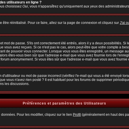
es utilisateurs en ligne ?
vous choisissez
Oui
, vous n'apparaîtrez qu'uniquement aux yeux des administrateur
 être réinitialisé. Pour ce faire, allez sur la page de connexion et cliquez sur
J'ai 
 mot de passe. S'ils ont correctement été entrés, alors il y a deux possibilités. Si
ue vous avez reçues. Si ce n'est pas le cas, alors peut-être que votre compte a bes
avant de pouvoir vous connecter. Lorsque vous vous êtes enregistré, un message aura
, alors êtes-vous bien sûr que l'adresse e-mail que vous avez fournie lors de l'enregi
u forum anonymement. Si vous êtes sûr que l'adresse e-mail que vous avez fournie es
d'utilisateur ou mot de passe incorrect (vérifiez l'e-mail qui vous a été envoyé lo
que vous n'avez rien posté ? Il est habituel pour les forums de supprimer périodiquem
ns les discussions.
Préférences et paramètres des Utilisateurs
 données. Pour les modifier, cliquez sur le lien
Profil
(généralement en haut des pag