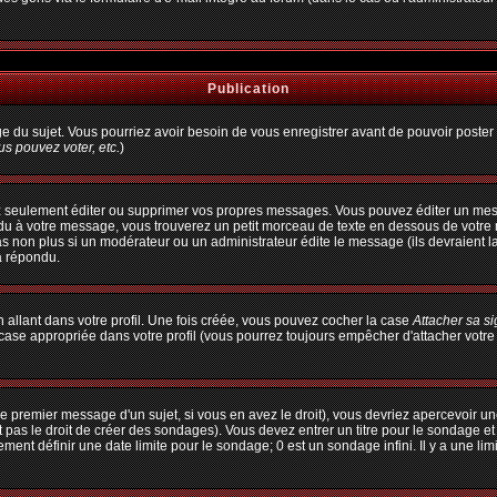
Publication
age du sujet. Vous pourriez avoir besoin de vous enregistrer avant de pouvoir poster 
s pouvez voter, etc.
)
 seulement éditer ou supprimer vos propres messages. Vous pouvez éditer un messa
à votre message, vous trouverez un petit morceau de texte en dessous de votre me
pas non plus si un modérateur ou un administrateur édite le message (ils devraient l
a répondu.
allant dans votre profil. Une fois créée, vous pouvez cocher la case
Attacher sa s
ase appropriée dans votre profil (vous pourrez toujours empêcher d'attacher votre
e premier message d'un sujet, si vous en avez le droit), vous devriez apercevoir un
 pas le droit de créer des sondages). Vous devez entrer un titre pour le sondage e
ent définir une date limite pour le sondage; 0 est un sondage infini. Il y a une limi