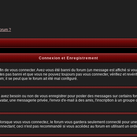
forum ?
Connexion et Enregistrement
n de vous connecter. Avez-vous été banni du forum (un message est affiché si vous 
tes pas banni et que vous ne pouvez toujours pas vous connecter, vérifiez et revérif
m; il se peut que le forum ait été mal configuré.
us avez besoin ou non de vous enregistrer pour poster des messages sur certains fo
atar, une messagerie privée, l'envoi d'e-mail à des amis, l'inscription à un groupe d
lorsque vous vous connectez, le forum vous gardera seulement connecté pour une pé
nectant; ceci n'est pas recommandé si vous accédez au forum en utilisant un ordina