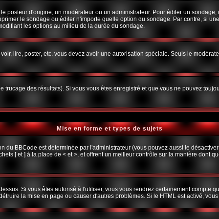
osteur d'origine, un modérateur ou un administrateur. Pour éditer un sondage, cliq
primer le sondage ou éditer n'importe quelle option du sondage. Par contre, si une
 modifiant les options au milieu de la durée du sondage.
 voir, lire, poster, etc. vous devez avoir une autorisation spéciale. Seuls le modéra
 le trucage des résultats). Si vous vous êtes enregistré et que vous ne pouvez toujo
Mise en forme et types de sujets
ion du BBCode est déterminée par l'administrateur (vous pouvez aussi le désactiver
s [ et ] à la place de < et >, et offrent un meilleur contrôle sur la manière dont q
 dessus. Si vous êtes autorisé à l'utiliser, vous vous rendrez certainement compte
t détruire la mise en page ou causer d'autres problèmes. Si le HTML est activé, vou