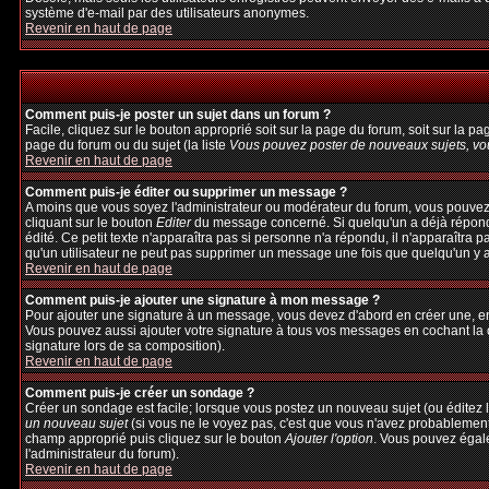
système d'e-mail par des utilisateurs anonymes.
Revenir en haut de page
Comment puis-je poster un sujet dans un forum ?
Facile, cliquez sur le bouton approprié soit sur la page du forum, soit sur la p
page du forum ou du sujet (la liste
Vous pouvez poster de nouveaux sujets, vou
Revenir en haut de page
Comment puis-je éditer ou supprimer un message ?
A moins que vous soyez l'administrateur ou modérateur du forum, vous pouvez
cliquant sur le bouton
Editer
du message concerné. Si quelqu'un a déjà répondu 
édité. Ce petit texte n'apparaîtra pas si personne n'a répondu, il n'apparaîtra 
qu'un utilisateur ne peut pas supprimer un message une fois que quelqu'un y 
Revenir en haut de page
Comment puis-je ajouter une signature à mon message ?
Pour ajouter une signature à un message, vous devez d'abord en créer une, en 
Vous pouvez aussi ajouter votre signature à tous vos messages en cochant la c
signature lors de sa composition).
Revenir en haut de page
Comment puis-je créer un sondage ?
Créer un sondage est facile; lorsque vous postez un nouveau sujet (ou éditez l
un nouveau sujet
(si vous ne le voyez pas, c'est que vous n'avez probablement
champ approprié puis cliquez sur le bouton
Ajouter l'option
. Vous pouvez égalem
l'administrateur du forum).
Revenir en haut de page