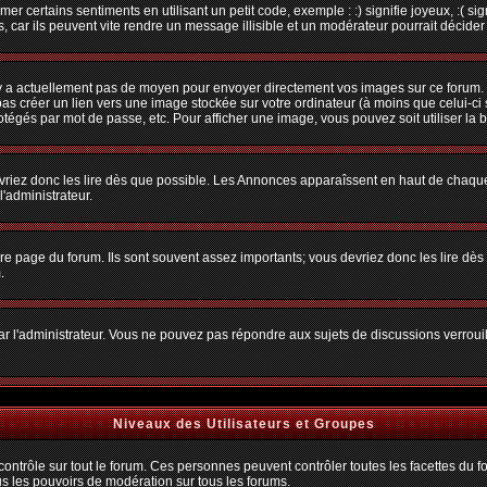
r certains sentiments en utilisant un petit code, exemple : :) signifie joyeux, :( sig
car ils peuvent vite rendre un message illisible et un modérateur pourrait décider
n'y a actuellement pas de moyen pour envoyer directement vos images sur ce forum.
s créer un lien vers une image stockée sur votre ordinateur (à moins que celui-ci 
rotégés par mot de passe, etc. Pour afficher une image, vous pouvez soit utiliser la 
vriez donc les lire dès que possible. Les Annonces apparaîssent en haut de chaque
'administrateur.
e page du forum. Ils sont souvent assez importants; vous devriez donc les lire dè
.
t par l'administrateur. Vous ne pouvez pas répondre aux sujets de discussions verro
Niveaux des Utilisateurs et Groupes
trôle sur tout le forum. Ces personnes peuvent contrôler toutes les facettes du for
us les pouvoirs de modération sur tous les forums.