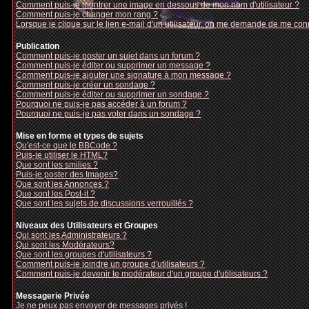
Comment puis-je montrer une image en dessous de mon nom d'utilisateur ?
Comment puis-je changer mon rang ?
Lorsque je clique sur le lien e-mail d'un utilisateur, on me demande de me con
Publication
Comment puis-je poster un sujet dans un forum ?
Comment puis-je éditer ou supprimer un message ?
Comment puis-je ajouter une signature à mon message ?
Comment puis-je créer un sondage ?
Comment puis-je éditer ou supprimer un sondage ?
Pourquoi ne puis-je pas accéder à un forum ?
Pourquoi ne puis-je pas voter dans un sondage ?
Mise en forme et types de sujets
Qu'est-ce que le BBCode ?
Puis-je utiliser le HTML?
Que sont les smilies ?
Puis-je poster des Images?
Que sont les Annonces ?
Que sont les Post-it ?
Que sont les sujets de discussions verrouillés ?
Niveaux des Utilisateurs et Groupes
Qui sont les Administrateurs ?
Qui sont les Modérateurs?
Que sont les groupes d'utilisateurs ?
Comment puis-je joindre un groupe d'utilisateurs ?
Comment puis-je devenir le modérateur d'un groupe d'utilisateurs ?
Messagerie Privée
Je ne peux pas envoyer de messages privés !