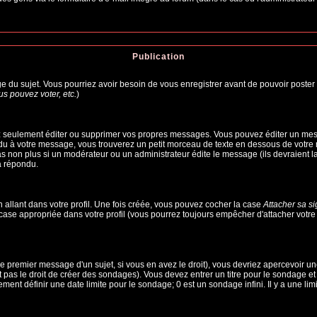
Publication
age du sujet. Vous pourriez avoir besoin de vous enregistrer avant de pouvoir poster 
s pouvez voter, etc.
)
 seulement éditer ou supprimer vos propres messages. Vous pouvez éditer un messa
à votre message, vous trouverez un petit morceau de texte en dessous de votre me
pas non plus si un modérateur ou un administrateur édite le message (ils devraient l
a répondu.
allant dans votre profil. Une fois créée, vous pouvez cocher la case
Attacher sa s
ase appropriée dans votre profil (vous pourrez toujours empêcher d'attacher votre
e premier message d'un sujet, si vous en avez le droit), vous devriez apercevoir un
 pas le droit de créer des sondages). Vous devez entrer un titre pour le sondage e
ent définir une date limite pour le sondage; 0 est un sondage infini. Il y a une limi