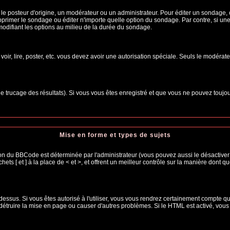
osteur d'origine, un modérateur ou un administrateur. Pour éditer un sondage, cliq
primer le sondage ou éditer n'importe quelle option du sondage. Par contre, si une
 modifiant les options au milieu de la durée du sondage.
 voir, lire, poster, etc. vous devez avoir une autorisation spéciale. Seuls le modéra
 le trucage des résultats). Si vous vous êtes enregistré et que vous ne pouvez toujo
Mise en forme et types de sujets
ion du BBCode est déterminée par l'administrateur (vous pouvez aussi le désactiver
s [ et ] à la place de < et >, et offrent un meilleur contrôle sur la manière dont q
 dessus. Si vous êtes autorisé à l'utiliser, vous vous rendrez certainement compte
t détruire la mise en page ou causer d'autres problèmes. Si le HTML est activé, vou