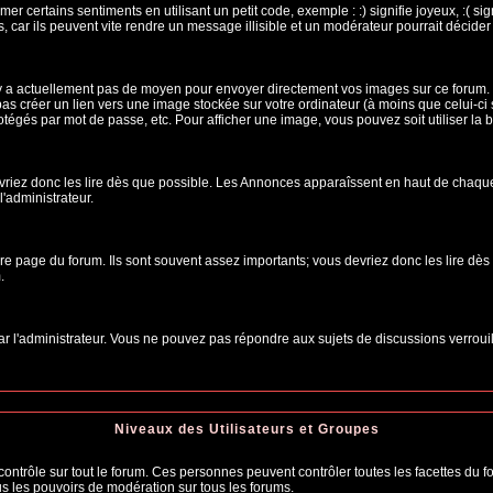
r certains sentiments en utilisant un petit code, exemple : :) signifie joyeux, :( sig
car ils peuvent vite rendre un message illisible et un modérateur pourrait décider
n'y a actuellement pas de moyen pour envoyer directement vos images sur ce forum.
s créer un lien vers une image stockée sur votre ordinateur (à moins que celui-ci 
rotégés par mot de passe, etc. Pour afficher une image, vous pouvez soit utiliser la 
vriez donc les lire dès que possible. Les Annonces apparaîssent en haut de chaque
'administrateur.
e page du forum. Ils sont souvent assez importants; vous devriez donc les lire dè
.
t par l'administrateur. Vous ne pouvez pas répondre aux sujets de discussions verro
Niveaux des Utilisateurs et Groupes
trôle sur tout le forum. Ces personnes peuvent contrôler toutes les facettes du for
us les pouvoirs de modération sur tous les forums.