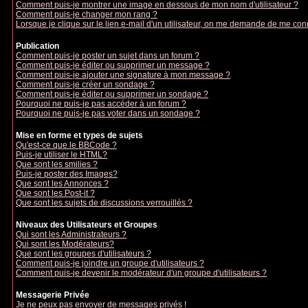
Comment puis-je montrer une image en dessous de mon nom d'utilisateur ?
Comment puis-je changer mon rang ?
Lorsque je clique sur le lien e-mail d'un utilisateur, on me demande de me con
Publication
Comment puis-je poster un sujet dans un forum ?
Comment puis-je éditer ou supprimer un message ?
Comment puis-je ajouter une signature à mon message ?
Comment puis-je créer un sondage ?
Comment puis-je éditer ou supprimer un sondage ?
Pourquoi ne puis-je pas accéder à un forum ?
Pourquoi ne puis-je pas voter dans un sondage ?
Mise en forme et types de sujets
Qu'est-ce que le BBCode ?
Puis-je utiliser le HTML?
Que sont les smilies ?
Puis-je poster des Images?
Que sont les Annonces ?
Que sont les Post-it ?
Que sont les sujets de discussions verrouillés ?
Niveaux des Utilisateurs et Groupes
Qui sont les Administrateurs ?
Qui sont les Modérateurs?
Que sont les groupes d'utilisateurs ?
Comment puis-je joindre un groupe d'utilisateurs ?
Comment puis-je devenir le modérateur d'un groupe d'utilisateurs ?
Messagerie Privée
Je ne peux pas envoyer de messages privés !