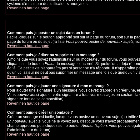
système d'e-mail par des utilisateurs anonymes.
Revenir en haut de page
Comment puis-je poster un sujet dans un forum ?
Facile, cliquez sur le bouton approprié soit sur la page du forum, soit sur la p
page du forum ou du sujet (la liste
Vous pouvez poster de nouveaux sujets, vou
Revenir en haut de page
Comment puis-je éditer ou supprimer un message ?
A moins que vous soyez l'administrateur ou modérateur du forum, vous pouvez
cliquant sur le bouton
Editer
du message concerné. Si quelqu'un a déjà répondu 
édité. Ce petit texte n'apparaîtra pas si personne n'a répondu, il n'apparaîtra 
qu'un utilisateur ne peut pas supprimer un message une fois que quelqu'un y 
Revenir en haut de page
Comment puis-je ajouter une signature à mon message ?
Pour ajouter une signature à un message, vous devez d'abord en créer une, en 
Vous pouvez aussi ajouter votre signature à tous vos messages en cochant la c
signature lors de sa composition).
Revenir en haut de page
Comment puis-je créer un sondage ?
Créer un sondage est facile; lorsque vous postez un nouveau sujet (ou éditez l
un nouveau sujet
(si vous ne le voyez pas, c'est que vous n'avez probablement
champ approprié puis cliquez sur le bouton
Ajouter l'option
. Vous pouvez égalem
l'administrateur du forum).
Revenir en haut de page