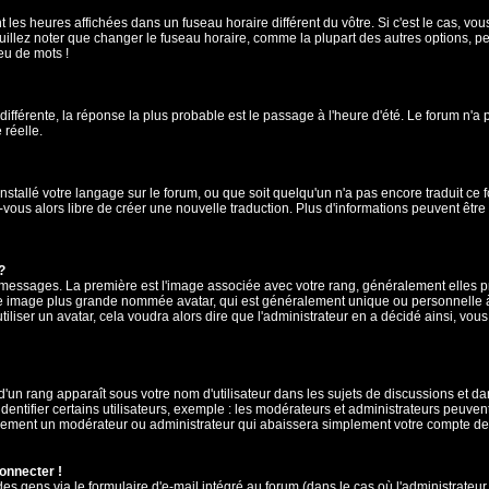
 les heures affichées dans un fuseau horaire différent du vôtre. Si c'est le cas, vo
illez noter que changer le fuseau horaire, comme la plupart des autres options, peu
jeu de mots !
 différente, la réponse la plus probable est le passage à l'heure d'été. Le forum n'a
 réelle.
 installé votre langage sur le forum, ou que soit quelqu'un n'a pas encore traduit c
z-vous alors libre de créer une nouvelle traduction. Plus d'informations peuvent êtr
?
es messages. La première est l'image associée avec votre rang, généralement elles
une image plus grande nommée avatar, qui est généralement unique ou personnelle à ch
utiliser un avatar, cela voudra alors dire que l'administrateur en a décidé ainsi, v
'un rang apparaît sous votre nom d'utilisateur dans les sujets de discussions et dans
tifier certains utilisateurs, exemple : les modérateurs et administrateurs peuvent 
bablement un modérateur ou administrateur qui abaissera simplement votre compte d
connecter !
 gens via le formulaire d'e-mail intégré au forum (dans le cas où l'administrateur aur