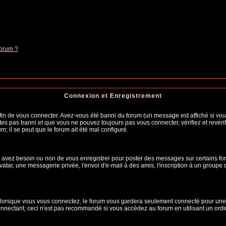
forum ?
Connexion et Enregistrement
n de vous connecter. Avez-vous été banni du forum (un message est affiché si vous 
tes pas banni et que vous ne pouvez toujours pas vous connecter, vérifiez et revérif
m; il se peut que le forum ait été mal configuré.
us avez besoin ou non de vous enregistrer pour poster des messages sur certains fo
atar, une messagerie privée, l'envoi d'e-mail à des amis, l'inscription à un groupe d
lorsque vous vous connectez, le forum vous gardera seulement connecté pour une pé
nectant; ceci n'est pas recommandé si vous accédez au forum en utilisant un ordina