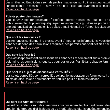
Les smilies, ou Emoticônes sont de petites images qui sont utilisées pour exprime
composition d'un message. Essayez de ne pas utiliser abusivement ces smilies, 
Revenir en haut de page
Puis-je poster des Images?
Vous pouvez montrer des images à l'intérieur de vos messages. Toutefois, il 
public, exemple : http://www.quelque-part.net/mon-image.gif. Vous ne pouvez pa
une authentification, exemple : les boîtes e-mail Hotmail ou Yahoo, les sites p
Revenir en haut de page
Que sont les Annonces ?
Les Annonces contiennent le plus souvent d'importantes informations; vous de
annonce dépend des permissions requises; ces permissions sont définies par l
Revenir en haut de page
Que sont les Post-it ?
Les Post-it apparaissent en-dessous des annonces et seulement sur la premièr
détermine les permissions requises pour poster des Post-it dans chaque forum
Revenir en haut de page
Que sont les sujets de discussions verrouillés ?
Les sujets verrouillés sont verrouillés soit par le modérateur du forum ou soi
sujets de discussions peuvent être verrouillés pour de maintes raisons.
Revenir en haut de page
Qui sont les Administrateurs ?
Les Administrateurs sont des personnes qui possèdent le plus haut niveau de con
création de groupes d'utilisateurs ou de modérateurs, etc. Ils ont également to