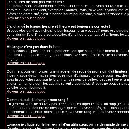
Les heures ne sont pas correctes !
Les heures sont certainement correctes; toutefois, ce que vous pouvez voir sont
horaire qui vous convient, exemple : Londres, Paris, New York, Sydney, etc. Veu
n'êtes pas enregistré, c'est la bonne heure pour le faire, si vous pardonnez le 
Revenir en haut de page
J'ai changé le fuseau horaire et l'heure est toujours incorrecte !
Si vous êtes sûr d'avoir choisi le bon fuseau horaire et que l'heure est toujours
donc, durant l'été, l'heure sera décalée d'une heure par rapport à l'heure locale
Revenir en haut de page
Ma langue n'est pas dans la liste !
Les raisons les plus probables pour ceci sont que soit l'administrateur n'a pas
peut installer le pack de langue dont vous avez besoin; s'il n'existe pas, sente
pages).
Revenir en haut de page
Comment puis-je montrer une image en dessous de mon nom d'utilisateur 
Il peut y avoir deux images sous votre nom d'utilisateur lorsque vous lisez d
avez fait ou votre statut sur le forum. En dessous de celle-ci peut se trouver 
choisir la manière dont les avatars seront disponibles. Si vous ne pouvez pas 
qu'elles seront bonnes !).
Revenir en haut de page
Comment puis-je changer mon rang ?
En général, vous ne pouvez pas directement changer le titre d'un rang (le titre d
pour indiquer le nombre de messages que vous avez postés, mais aussi pour iden
inutilement sur le forum dans le but d'élever votre rang; vous trouverez pro
Revenir en haut de page
Lorsque je clique sur le lien e-mail d'un utilisateur, on me demande de me 
Désolé, mais seuls les utilisateurs enregistrés peuvent envoyer des e-mails à des