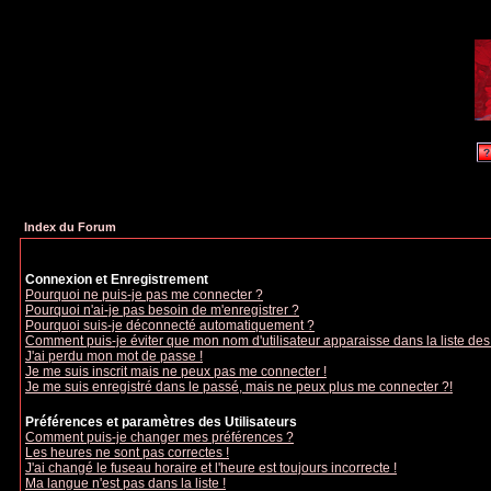
Index du Forum
Connexion et Enregistrement
Pourquoi ne puis-je pas me connecter ?
Pourquoi n'ai-je pas besoin de m'enregistrer ?
Pourquoi suis-je déconnecté automatiquement ?
Comment puis-je éviter que mon nom d'utilisateur apparaisse dans la liste des u
J'ai perdu mon mot de passe !
Je me suis inscrit mais ne peux pas me connecter !
Je me suis enregistré dans le passé, mais ne peux plus me connecter ?!
Préférences et paramètres des Utilisateurs
Comment puis-je changer mes préférences ?
Les heures ne sont pas correctes !
J'ai changé le fuseau horaire et l'heure est toujours incorrecte !
Ma langue n'est pas dans la liste !