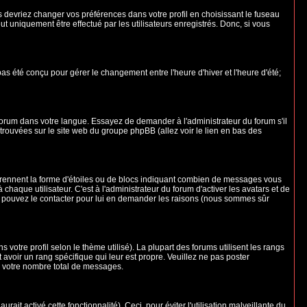
us devriez changer vos préférences dans votre profil en choisissant le fuseau
t uniquement être effectué par les utilisateurs enregistrés. Donc, si vous
 pas été conçu pour gérer le changement entre l'heure d'hiver et l'heure d'été;
e forum dans votre langue. Essayez de demander à l'administrateur du forum s'il
e trouvées sur le site web du groupe phpBB (allez voir le lien en bas des
 prennent la forme d'étoiles ou de blocs indiquant combien de messages vous
aque utilisateur. C'est à l'administrateur du forum d'activer les avatars et de
ous pouvez le contacter pour lui en demander les raisons (nous sommes sûr
 votre profil selon le thème utilisé). La plupart des forums utilisent les rangs
avoir un rang spécifique qui leur est propre. Veuillez ne pas poster
e votre nombre total de messages.
ait activé cette fonctionnalité). Ceci, pour éviter l'utilisation malveillante du