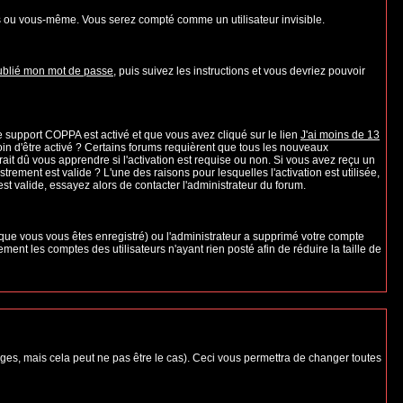
s ou vous-même. Vous serez compté comme un utilisateur invisible.
oublié mon mot de passe
, puis suivez les instructions et vous devriez pouvoir
 le support COPPA est activé et que vous avez cliqué sur le lien
J'ai moins de 13
oin d'être activé ? Certains forums requièrent que tous les nouveaux
it dû vous apprendre si l'activation est requise ou non. Si vous avez reçu un
strement est valide ? L'une des raisons pour lesquelles l'activation est utilisée,
t valide, essayez alors de contacter l'administrateur du forum.
rsque vous vous êtes enregistré) ou l'administrateur a supprimé votre compte
ent les comptes des utilisateurs n'ayant rien posté afin de réduire la taille de
es, mais cela peut ne pas être le cas). Ceci vous permettra de changer toutes