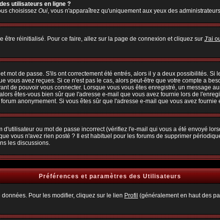
es utilisateurs en ligne ?
vous choisissez
Oui
, vous n'apparaîtrez qu'uniquement aux yeux des administrateur
 être réinitialisé. Pour ce faire, allez sur la page de connexion et cliquez sur
J'ai 
 mot de passe. S'ils ont correctement été entrés, alors il y a deux possibilités. Si
ue vous avez reçues. Si ce n'est pas le cas, alors peut-être que votre compte a bes
avant de pouvoir vous connecter. Lorsque vous vous êtes enregistré, un message aura
, alors êtes-vous bien sûr que l'adresse e-mail que vous avez fournie lors de l'enregi
u forum anonymement. Si vous êtes sûr que l'adresse e-mail que vous avez fournie es
d'utilisateur ou mot de passe incorrect (vérifiez l'e-mail qui vous a été envoyé lo
que vous n'avez rien posté ? Il est habituel pour les forums de supprimer périodiquem
ns les discussions.
Préférences et paramètres des Utilisateurs
 données. Pour les modifier, cliquez sur le lien
Profil
(généralement en haut des pag