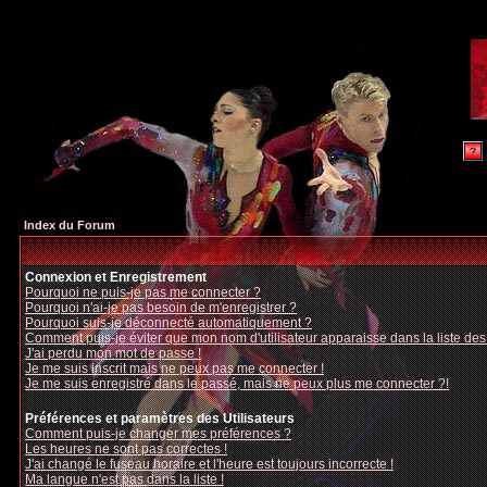
Index du Forum
Connexion et Enregistrement
Pourquoi ne puis-je pas me connecter ?
Pourquoi n'ai-je pas besoin de m'enregistrer ?
Pourquoi suis-je déconnecté automatiquement ?
Comment puis-je éviter que mon nom d'utilisateur apparaisse dans la liste des u
J'ai perdu mon mot de passe !
Je me suis inscrit mais ne peux pas me connecter !
Je me suis enregistré dans le passé, mais ne peux plus me connecter ?!
Préférences et paramètres des Utilisateurs
Comment puis-je changer mes préférences ?
Les heures ne sont pas correctes !
J'ai changé le fuseau horaire et l'heure est toujours incorrecte !
Ma langue n'est pas dans la liste !