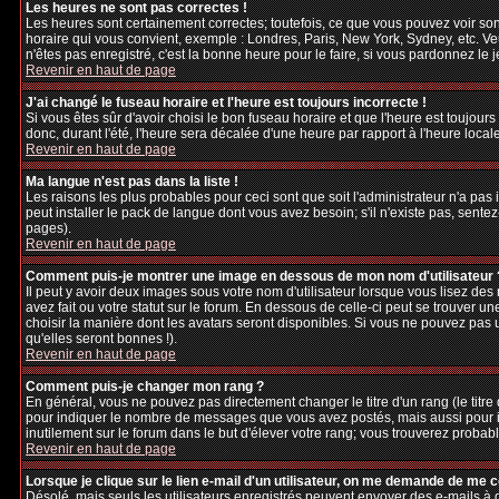
Les heures ne sont pas correctes !
Les heures sont certainement correctes; toutefois, ce que vous pouvez voir sont
horaire qui vous convient, exemple : Londres, Paris, New York, Sydney, etc. Veu
n'êtes pas enregistré, c'est la bonne heure pour le faire, si vous pardonnez le 
Revenir en haut de page
J'ai changé le fuseau horaire et l'heure est toujours incorrecte !
Si vous êtes sûr d'avoir choisi le bon fuseau horaire et que l'heure est toujours
donc, durant l'été, l'heure sera décalée d'une heure par rapport à l'heure locale
Revenir en haut de page
Ma langue n'est pas dans la liste !
Les raisons les plus probables pour ceci sont que soit l'administrateur n'a pas
peut installer le pack de langue dont vous avez besoin; s'il n'existe pas, sente
pages).
Revenir en haut de page
Comment puis-je montrer une image en dessous de mon nom d'utilisateur 
Il peut y avoir deux images sous votre nom d'utilisateur lorsque vous lisez d
avez fait ou votre statut sur le forum. En dessous de celle-ci peut se trouver 
choisir la manière dont les avatars seront disponibles. Si vous ne pouvez pas 
qu'elles seront bonnes !).
Revenir en haut de page
Comment puis-je changer mon rang ?
En général, vous ne pouvez pas directement changer le titre d'un rang (le titre d
pour indiquer le nombre de messages que vous avez postés, mais aussi pour iden
inutilement sur le forum dans le but d'élever votre rang; vous trouverez pro
Revenir en haut de page
Lorsque je clique sur le lien e-mail d'un utilisateur, on me demande de me 
Désolé, mais seuls les utilisateurs enregistrés peuvent envoyer des e-mails à des