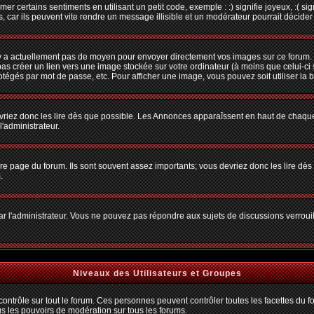
r certains sentiments en utilisant un petit code, exemple : :) signifie joyeux, :( sig
car ils peuvent vite rendre un message illisible et un modérateur pourrait décider
n'y a actuellement pas de moyen pour envoyer directement vos images sur ce forum.
s créer un lien vers une image stockée sur votre ordinateur (à moins que celui-ci 
rotégés par mot de passe, etc. Pour afficher une image, vous pouvez soit utiliser la 
vriez donc les lire dès que possible. Les Annonces apparaîssent en haut de chaque
'administrateur.
e page du forum. Ils sont souvent assez importants; vous devriez donc les lire dè
.
t par l'administrateur. Vous ne pouvez pas répondre aux sujets de discussions verro
Niveaux des Utilisateurs et Groupes
trôle sur tout le forum. Ces personnes peuvent contrôler toutes les facettes du for
us les pouvoirs de modération sur tous les forums.