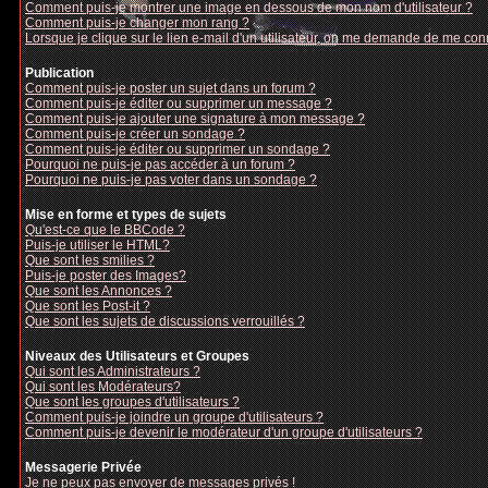
Comment puis-je montrer une image en dessous de mon nom d'utilisateur ?
Comment puis-je changer mon rang ?
Lorsque je clique sur le lien e-mail d'un utilisateur, on me demande de me con
Publication
Comment puis-je poster un sujet dans un forum ?
Comment puis-je éditer ou supprimer un message ?
Comment puis-je ajouter une signature à mon message ?
Comment puis-je créer un sondage ?
Comment puis-je éditer ou supprimer un sondage ?
Pourquoi ne puis-je pas accéder à un forum ?
Pourquoi ne puis-je pas voter dans un sondage ?
Mise en forme et types de sujets
Qu'est-ce que le BBCode ?
Puis-je utiliser le HTML?
Que sont les smilies ?
Puis-je poster des Images?
Que sont les Annonces ?
Que sont les Post-it ?
Que sont les sujets de discussions verrouillés ?
Niveaux des Utilisateurs et Groupes
Qui sont les Administrateurs ?
Qui sont les Modérateurs?
Que sont les groupes d'utilisateurs ?
Comment puis-je joindre un groupe d'utilisateurs ?
Comment puis-je devenir le modérateur d'un groupe d'utilisateurs ?
Messagerie Privée
Je ne peux pas envoyer de messages privés !