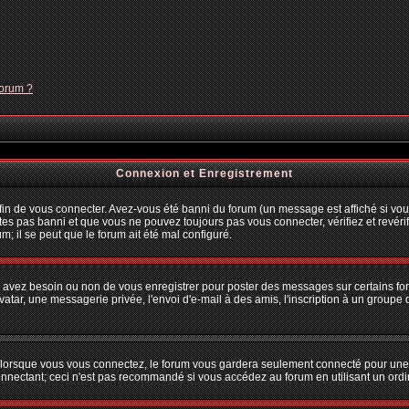
forum ?
Connexion et Enregistrement
n de vous connecter. Avez-vous été banni du forum (un message est affiché si vous 
tes pas banni et que vous ne pouvez toujours pas vous connecter, vérifiez et revérif
m; il se peut que le forum ait été mal configuré.
us avez besoin ou non de vous enregistrer pour poster des messages sur certains fo
atar, une messagerie privée, l'envoi d'e-mail à des amis, l'inscription à un groupe d
lorsque vous vous connectez, le forum vous gardera seulement connecté pour une pé
nectant; ceci n'est pas recommandé si vous accédez au forum en utilisant un ordina