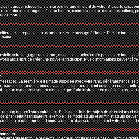
 les heures affichées dans un fuseau horaire différent du vôtre. Si c'est le cas, vo
illez noter que changer le fuseau horaire, comme la plupart des autres options, peu
jeu de mots !
 différente, la réponse la plus probable est le passage à l'heure d'été. Le forum n'a
 réelle.
 installé votre langage sur le forum, ou que soit quelqu'un n'a pas encore traduit c
z-vous alors libre de créer une nouvelle traduction. Plus d'informations peuvent êtr
?
es messages. La première est l'image associée avec votre rang, généralement elles
une image plus grande nommée avatar, qui est généralement unique ou personnelle à ch
utiliser un avatar, cela voudra alors dire que l'administrateur en a décidé ainsi, v
'un rang apparaît sous votre nom d'utilisateur dans les sujets de discussions et dans
tifier certains utilisateurs, exemple : les modérateurs et administrateurs peuvent 
bablement un modérateur ou administrateur qui abaissera simplement votre compte d
connecter !
 gens via le formulaire d'e-mail intégré au forum (dans le cas où l'administrateur aur