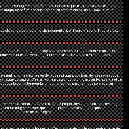
us devriez changer vos préférences dans votre profil en choisissant le fuseau
t uniquement être effectué par les utilisateurs enregistrés. Donc, si vous
 pas été conçu pour gérer le changement entre l'heure d'hiver et l'heure d'été;
e forum dans votre langue. Essayez de demander à l'administrateur du forum s'il
e trouvées sur le site web du groupe phpBB (allez voir le lien en bas des
 prennent la forme d'étoiles ou de blocs indiquant combien de messages vous
aque utilisateur. C'est à l'administrateur du forum d'activer les avatars et de
ous pouvez le contacter pour lui en demander les raisons (nous sommes sûr
 votre profil selon le thème utilisé). La plupart des forums utilisent les rangs
avoir un rang spécifique qui leur est propre. Veuillez ne pas poster
e votre nombre total de messages.
ait activé cette fonctionnalité). Ceci, pour éviter l'utilisation malveillante du