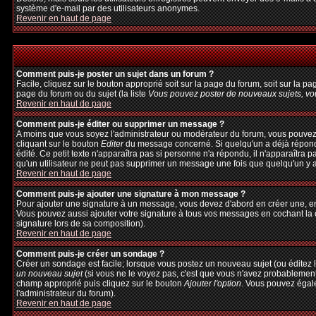
système d'e-mail par des utilisateurs anonymes.
Revenir en haut de page
Comment puis-je poster un sujet dans un forum ?
Facile, cliquez sur le bouton approprié soit sur la page du forum, soit sur la p
page du forum ou du sujet (la liste
Vous pouvez poster de nouveaux sujets, vou
Revenir en haut de page
Comment puis-je éditer ou supprimer un message ?
A moins que vous soyez l'administrateur ou modérateur du forum, vous pouvez
cliquant sur le bouton
Editer
du message concerné. Si quelqu'un a déjà répondu 
édité. Ce petit texte n'apparaîtra pas si personne n'a répondu, il n'apparaîtra 
qu'un utilisateur ne peut pas supprimer un message une fois que quelqu'un y 
Revenir en haut de page
Comment puis-je ajouter une signature à mon message ?
Pour ajouter une signature à un message, vous devez d'abord en créer une, en 
Vous pouvez aussi ajouter votre signature à tous vos messages en cochant la c
signature lors de sa composition).
Revenir en haut de page
Comment puis-je créer un sondage ?
Créer un sondage est facile; lorsque vous postez un nouveau sujet (ou éditez l
un nouveau sujet
(si vous ne le voyez pas, c'est que vous n'avez probablement
champ approprié puis cliquez sur le bouton
Ajouter l'option
. Vous pouvez égalem
l'administrateur du forum).
Revenir en haut de page