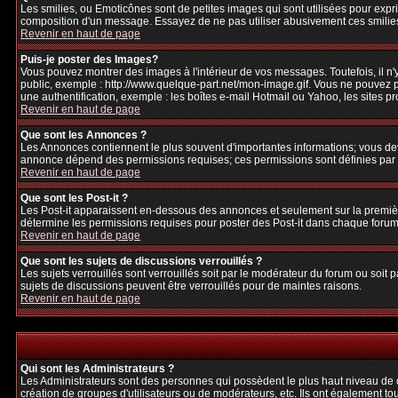
Les smilies, ou Emoticônes sont de petites images qui sont utilisées pour exprime
composition d'un message. Essayez de ne pas utiliser abusivement ces smilies, 
Revenir en haut de page
Puis-je poster des Images?
Vous pouvez montrer des images à l'intérieur de vos messages. Toutefois, il 
public, exemple : http://www.quelque-part.net/mon-image.gif. Vous ne pouvez pa
une authentification, exemple : les boîtes e-mail Hotmail ou Yahoo, les sites p
Revenir en haut de page
Que sont les Annonces ?
Les Annonces contiennent le plus souvent d'importantes informations; vous de
annonce dépend des permissions requises; ces permissions sont définies par l
Revenir en haut de page
Que sont les Post-it ?
Les Post-it apparaissent en-dessous des annonces et seulement sur la premièr
détermine les permissions requises pour poster des Post-it dans chaque forum
Revenir en haut de page
Que sont les sujets de discussions verrouillés ?
Les sujets verrouillés sont verrouillés soit par le modérateur du forum ou soi
sujets de discussions peuvent être verrouillés pour de maintes raisons.
Revenir en haut de page
Qui sont les Administrateurs ?
Les Administrateurs sont des personnes qui possèdent le plus haut niveau de con
création de groupes d'utilisateurs ou de modérateurs, etc. Ils ont également to