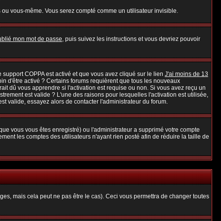
s ou vous-même. Vous serez compté comme un utilisateur invisible.
oublié mon mot de passe
, puis suivez les instructions et vous devriez pouvoir
 le support COPPA est activé et que vous avez cliqué sur le lien
J'ai moins de 13
oin d'être activé ? Certains forums requièrent que tous les nouveaux
it dû vous apprendre si l'activation est requise ou non. Si vous avez reçu un
strement est valide ? L'une des raisons pour lesquelles l'activation est utilisée,
t valide, essayez alors de contacter l'administrateur du forum.
rsque vous vous êtes enregistré) ou l'administrateur a supprimé votre compte
ent les comptes des utilisateurs n'ayant rien posté afin de réduire la taille de
es, mais cela peut ne pas être le cas). Ceci vous permettra de changer toutes