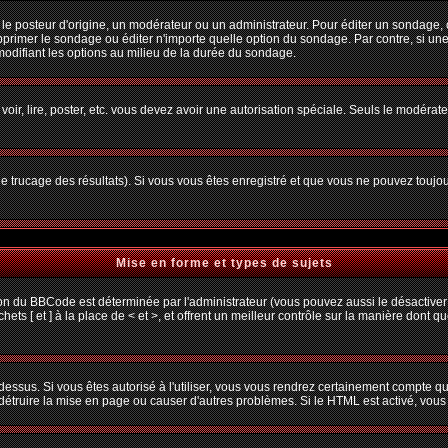
osteur d'origine, un modérateur ou un administrateur. Pour éditer un sondage, cliq
primer le sondage ou éditer n'importe quelle option du sondage. Par contre, si une
 modifiant les options au milieu de la durée du sondage.
 voir, lire, poster, etc. vous devez avoir une autorisation spéciale. Seuls le modéra
 le trucage des résultats). Si vous vous êtes enregistré et que vous ne pouvez toujo
Mise en forme et types de sujets
ion du BBCode est déterminée par l'administrateur (vous pouvez aussi le désactiver
s [ et ] à la place de < et >, et offrent un meilleur contrôle sur la manière dont q
 dessus. Si vous êtes autorisé à l'utiliser, vous vous rendrez certainement compte
t détruire la mise en page ou causer d'autres problèmes. Si le HTML est activé, vou