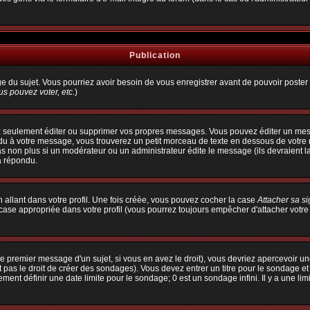
Publication
age du sujet. Vous pourriez avoir besoin de vous enregistrer avant de pouvoir poster 
s pouvez voter, etc.
)
 seulement éditer ou supprimer vos propres messages. Vous pouvez éditer un messa
à votre message, vous trouverez un petit morceau de texte en dessous de votre me
pas non plus si un modérateur ou un administrateur édite le message (ils devraient l
a répondu.
allant dans votre profil. Une fois créée, vous pouvez cocher la case
Attacher sa s
ase appropriée dans votre profil (vous pourrez toujours empêcher d'attacher votre
e premier message d'un sujet, si vous en avez le droit), vous devriez apercevoir un
 pas le droit de créer des sondages). Vous devez entrer un titre pour le sondage e
ent définir une date limite pour le sondage; 0 est un sondage infini. Il y a une limi