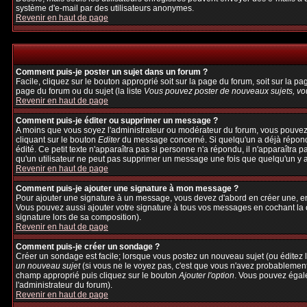
système d'e-mail par des utilisateurs anonymes.
Revenir en haut de page
Comment puis-je poster un sujet dans un forum ?
Facile, cliquez sur le bouton approprié soit sur la page du forum, soit sur la p
page du forum ou du sujet (la liste
Vous pouvez poster de nouveaux sujets, vou
Revenir en haut de page
Comment puis-je éditer ou supprimer un message ?
A moins que vous soyez l'administrateur ou modérateur du forum, vous pouvez
cliquant sur le bouton
Editer
du message concerné. Si quelqu'un a déjà répondu 
édité. Ce petit texte n'apparaîtra pas si personne n'a répondu, il n'apparaîtra 
qu'un utilisateur ne peut pas supprimer un message une fois que quelqu'un y 
Revenir en haut de page
Comment puis-je ajouter une signature à mon message ?
Pour ajouter une signature à un message, vous devez d'abord en créer une, en 
Vous pouvez aussi ajouter votre signature à tous vos messages en cochant la c
signature lors de sa composition).
Revenir en haut de page
Comment puis-je créer un sondage ?
Créer un sondage est facile; lorsque vous postez un nouveau sujet (ou éditez l
un nouveau sujet
(si vous ne le voyez pas, c'est que vous n'avez probablement
champ approprié puis cliquez sur le bouton
Ajouter l'option
. Vous pouvez égalem
l'administrateur du forum).
Revenir en haut de page