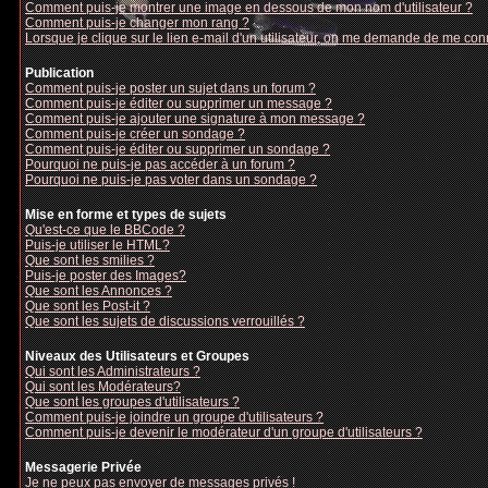
Comment puis-je montrer une image en dessous de mon nom d'utilisateur ?
Comment puis-je changer mon rang ?
Lorsque je clique sur le lien e-mail d'un utilisateur, on me demande de me con
Publication
Comment puis-je poster un sujet dans un forum ?
Comment puis-je éditer ou supprimer un message ?
Comment puis-je ajouter une signature à mon message ?
Comment puis-je créer un sondage ?
Comment puis-je éditer ou supprimer un sondage ?
Pourquoi ne puis-je pas accéder à un forum ?
Pourquoi ne puis-je pas voter dans un sondage ?
Mise en forme et types de sujets
Qu'est-ce que le BBCode ?
Puis-je utiliser le HTML?
Que sont les smilies ?
Puis-je poster des Images?
Que sont les Annonces ?
Que sont les Post-it ?
Que sont les sujets de discussions verrouillés ?
Niveaux des Utilisateurs et Groupes
Qui sont les Administrateurs ?
Qui sont les Modérateurs?
Que sont les groupes d'utilisateurs ?
Comment puis-je joindre un groupe d'utilisateurs ?
Comment puis-je devenir le modérateur d'un groupe d'utilisateurs ?
Messagerie Privée
Je ne peux pas envoyer de messages privés !