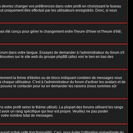
us devriez changer vos préférences dans votre profil en choisissant le fuseau
t uniquement être effectué par les utilisateurs enregistrés. Donc, si vous
 pas été conçu pour gérer le changement entre l'heure d'hiver et l'heure d'été;
e forum dans votre langue. Essayez de demander à l'administrateur du forum s'il
e trouvées sur le site web du groupe phpBB (allez voir le lien en bas des
 prennent la forme d'étoiles ou de blocs indiquant combien de messages vous
aque utilisateur. C'est à l'administrateur du forum d'activer les avatars et de
ous pouvez le contacter pour lui en demander les raisons (nous sommes sûr
 votre profil selon le thème utilisé). La plupart des forums utilisent les rangs
avoir un rang spécifique qui leur est propre. Veuillez ne pas poster
e votre nombre total de messages.
ait activé cette fonctionnalité). Ceci, pour éviter l'utilisation malveillante du