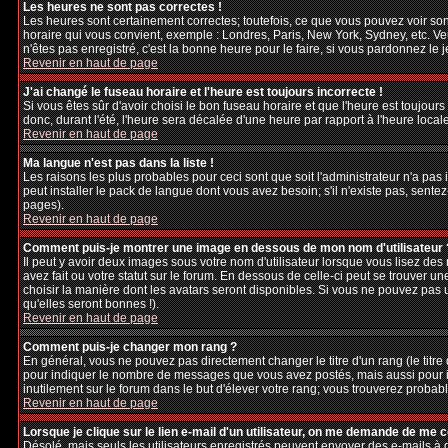
Les heures ne sont pas correctes !
Les heures sont certainement correctes; toutefois, ce que vous pouvez voir sont
horaire qui vous convient, exemple : Londres, Paris, New York, Sydney, etc. Veu
n'êtes pas enregistré, c'est la bonne heure pour le faire, si vous pardonnez le 
Revenir en haut de page
J'ai changé le fuseau horaire et l'heure est toujours incorrecte !
Si vous êtes sûr d'avoir choisi le bon fuseau horaire et que l'heure est toujours
donc, durant l'été, l'heure sera décalée d'une heure par rapport à l'heure locale
Revenir en haut de page
Ma langue n'est pas dans la liste !
Les raisons les plus probables pour ceci sont que soit l'administrateur n'a pas
peut installer le pack de langue dont vous avez besoin; s'il n'existe pas, sente
pages).
Revenir en haut de page
Comment puis-je montrer une image en dessous de mon nom d'utilisateur 
Il peut y avoir deux images sous votre nom d'utilisateur lorsque vous lisez d
avez fait ou votre statut sur le forum. En dessous de celle-ci peut se trouver 
choisir la manière dont les avatars seront disponibles. Si vous ne pouvez pas 
qu'elles seront bonnes !).
Revenir en haut de page
Comment puis-je changer mon rang ?
En général, vous ne pouvez pas directement changer le titre d'un rang (le titre d
pour indiquer le nombre de messages que vous avez postés, mais aussi pour iden
inutilement sur le forum dans le but d'élever votre rang; vous trouverez pro
Revenir en haut de page
Lorsque je clique sur le lien e-mail d'un utilisateur, on me demande de me 
Désolé, mais seuls les utilisateurs enregistrés peuvent envoyer des e-mails à des