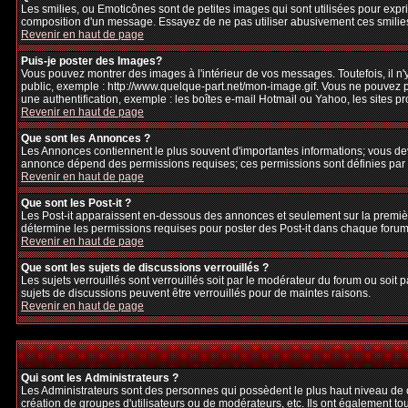
Les smilies, ou Emoticônes sont de petites images qui sont utilisées pour exprime
composition d'un message. Essayez de ne pas utiliser abusivement ces smilies, 
Revenir en haut de page
Puis-je poster des Images?
Vous pouvez montrer des images à l'intérieur de vos messages. Toutefois, il 
public, exemple : http://www.quelque-part.net/mon-image.gif. Vous ne pouvez pa
une authentification, exemple : les boîtes e-mail Hotmail ou Yahoo, les sites p
Revenir en haut de page
Que sont les Annonces ?
Les Annonces contiennent le plus souvent d'importantes informations; vous de
annonce dépend des permissions requises; ces permissions sont définies par l
Revenir en haut de page
Que sont les Post-it ?
Les Post-it apparaissent en-dessous des annonces et seulement sur la premièr
détermine les permissions requises pour poster des Post-it dans chaque forum
Revenir en haut de page
Que sont les sujets de discussions verrouillés ?
Les sujets verrouillés sont verrouillés soit par le modérateur du forum ou soi
sujets de discussions peuvent être verrouillés pour de maintes raisons.
Revenir en haut de page
Qui sont les Administrateurs ?
Les Administrateurs sont des personnes qui possèdent le plus haut niveau de con
création de groupes d'utilisateurs ou de modérateurs, etc. Ils ont également to