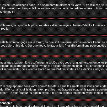
 les heures affichées dans un fuseau horaire différent du vôtre. Si c'est le cas, vo
illez noter que changer le fuseau horaire, comme la plupart des autres options, peu
jeu de mots !
 différente, la réponse la plus probable est le passage à l'heure d'été. Le forum n'a
 réelle.
 installé votre langage sur le forum, ou que soit quelqu'un n'a pas encore traduit c
z-vous alors libre de créer une nouvelle traduction. Plus d'informations peuvent êtr
?
es messages. La première est l'image associée avec votre rang, généralement elles
une image plus grande nommée avatar, qui est généralement unique ou personnelle à ch
utiliser un avatar, cela voudra alors dire que l'administrateur en a décidé ainsi, v
'un rang apparaît sous votre nom d'utilisateur dans les sujets de discussions et dans
tifier certains utilisateurs, exemple : les modérateurs et administrateurs peuvent 
bablement un modérateur ou administrateur qui abaissera simplement votre compte d
connecter !
 gens via le formulaire d'e-mail intégré au forum (dans le cas où l'administrateur aur