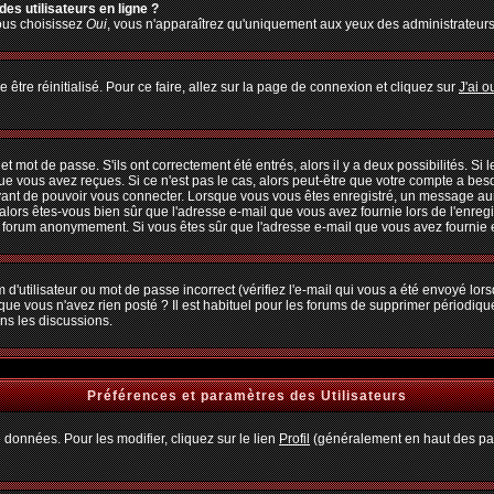
es utilisateurs en ligne ?
vous choisissez
Oui
, vous n'apparaîtrez qu'uniquement aux yeux des administrateur
 être réinitialisé. Pour ce faire, allez sur la page de connexion et cliquez sur
J'ai 
 mot de passe. S'ils ont correctement été entrés, alors il y a deux possibilités. Si
ue vous avez reçues. Si ce n'est pas le cas, alors peut-être que votre compte a bes
avant de pouvoir vous connecter. Lorsque vous vous êtes enregistré, un message aura
, alors êtes-vous bien sûr que l'adresse e-mail que vous avez fournie lors de l'enregi
u forum anonymement. Si vous êtes sûr que l'adresse e-mail que vous avez fournie es
d'utilisateur ou mot de passe incorrect (vérifiez l'e-mail qui vous a été envoyé lo
que vous n'avez rien posté ? Il est habituel pour les forums de supprimer périodiquem
ns les discussions.
Préférences et paramètres des Utilisateurs
 données. Pour les modifier, cliquez sur le lien
Profil
(généralement en haut des pag