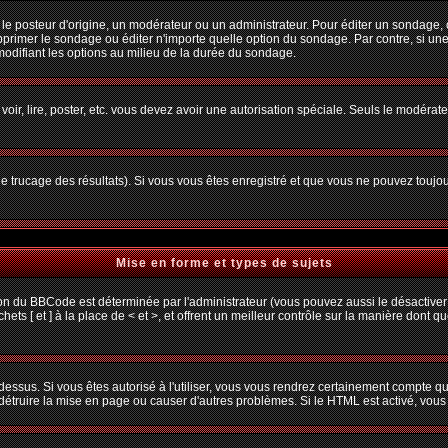
osteur d'origine, un modérateur ou un administrateur. Pour éditer un sondage, cliq
primer le sondage ou éditer n'importe quelle option du sondage. Par contre, si une
 modifiant les options au milieu de la durée du sondage.
 voir, lire, poster, etc. vous devez avoir une autorisation spéciale. Seuls le modéra
 le trucage des résultats). Si vous vous êtes enregistré et que vous ne pouvez toujo
Mise en forme et types de sujets
ion du BBCode est déterminée par l'administrateur (vous pouvez aussi le désactiver
s [ et ] à la place de < et >, et offrent un meilleur contrôle sur la manière dont q
 dessus. Si vous êtes autorisé à l'utiliser, vous vous rendrez certainement compte
t détruire la mise en page ou causer d'autres problèmes. Si le HTML est activé, vou