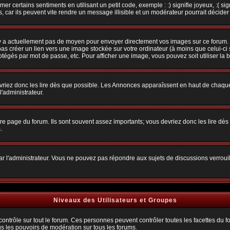
r certains sentiments en utilisant un petit code, exemple : :) signifie joyeux, :( sig
car ils peuvent vite rendre un message illisible et un modérateur pourrait décider
n'y a actuellement pas de moyen pour envoyer directement vos images sur ce forum.
s créer un lien vers une image stockée sur votre ordinateur (à moins que celui-ci 
rotégés par mot de passe, etc. Pour afficher une image, vous pouvez soit utiliser la 
vriez donc les lire dès que possible. Les Annonces apparaîssent en haut de chaque
'administrateur.
e page du forum. Ils sont souvent assez importants; vous devriez donc les lire dè
.
t par l'administrateur. Vous ne pouvez pas répondre aux sujets de discussions verro
Niveaux des Utilisateurs et Groupes
trôle sur tout le forum. Ces personnes peuvent contrôler toutes les facettes du for
us les pouvoirs de modération sur tous les forums.