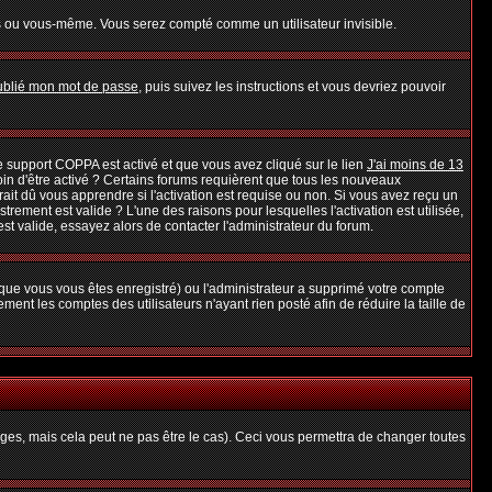
s ou vous-même. Vous serez compté comme un utilisateur invisible.
oublié mon mot de passe
, puis suivez les instructions et vous devriez pouvoir
 le support COPPA est activé et que vous avez cliqué sur le lien
J'ai moins de 13
oin d'être activé ? Certains forums requièrent que tous les nouveaux
it dû vous apprendre si l'activation est requise ou non. Si vous avez reçu un
strement est valide ? L'une des raisons pour lesquelles l'activation est utilisée,
t valide, essayez alors de contacter l'administrateur du forum.
rsque vous vous êtes enregistré) ou l'administrateur a supprimé votre compte
ent les comptes des utilisateurs n'ayant rien posté afin de réduire la taille de
es, mais cela peut ne pas être le cas). Ceci vous permettra de changer toutes