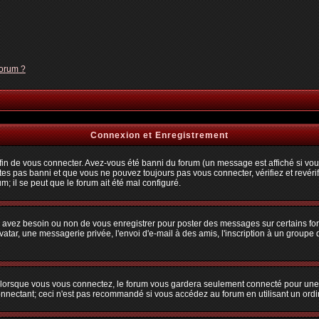
forum ?
Connexion et Enregistrement
n de vous connecter. Avez-vous été banni du forum (un message est affiché si vous 
tes pas banni et que vous ne pouvez toujours pas vous connecter, vérifiez et revérif
m; il se peut que le forum ait été mal configuré.
us avez besoin ou non de vous enregistrer pour poster des messages sur certains fo
atar, une messagerie privée, l'envoi d'e-mail à des amis, l'inscription à un groupe d
lorsque vous vous connectez, le forum vous gardera seulement connecté pour une pé
nectant; ceci n'est pas recommandé si vous accédez au forum en utilisant un ordina