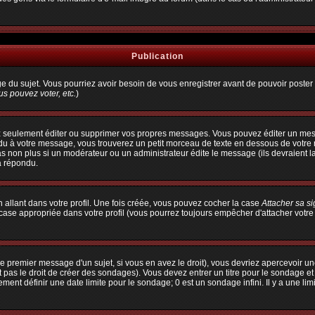
Publication
age du sujet. Vous pourriez avoir besoin de vous enregistrer avant de pouvoir poster 
s pouvez voter, etc.
)
 seulement éditer ou supprimer vos propres messages. Vous pouvez éditer un messa
à votre message, vous trouverez un petit morceau de texte en dessous de votre me
pas non plus si un modérateur ou un administrateur édite le message (ils devraient l
a répondu.
allant dans votre profil. Une fois créée, vous pouvez cocher la case
Attacher sa s
ase appropriée dans votre profil (vous pourrez toujours empêcher d'attacher votre
e premier message d'un sujet, si vous en avez le droit), vous devriez apercevoir un
 pas le droit de créer des sondages). Vous devez entrer un titre pour le sondage e
ent définir une date limite pour le sondage; 0 est un sondage infini. Il y a une limi