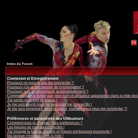
Index du Forum
Connexion et Enregistrement
Pourquoi ne puis-je pas me connecter ?
Pourquoi n'ai-je pas besoin de m'enregistrer ?
Pourquoi suis-je déconnecté automatiquement ?
Comment puis-je éviter que mon nom d'utilisateur apparaisse dans la liste des u
J'ai perdu mon mot de passe !
Je me suis inscrit mais ne peux pas me connecter !
Je me suis enregistré dans le passé, mais ne peux plus me connecter ?!
Préférences et paramètres des Utilisateurs
Comment puis-je changer mes préférences ?
Les heures ne sont pas correctes !
J'ai changé le fuseau horaire et l'heure est toujours incorrecte !
Ma langue n'est pas dans la liste !