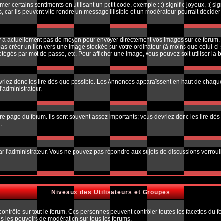
r certains sentiments en utilisant un petit code, exemple : :) signifie joyeux, :( sig
car ils peuvent vite rendre un message illisible et un modérateur pourrait décider
n'y a actuellement pas de moyen pour envoyer directement vos images sur ce forum.
s créer un lien vers une image stockée sur votre ordinateur (à moins que celui-ci 
rotégés par mot de passe, etc. Pour afficher une image, vous pouvez soit utiliser la 
vriez donc les lire dès que possible. Les Annonces apparaîssent en haut de chaque
'administrateur.
e page du forum. Ils sont souvent assez importants; vous devriez donc les lire dè
.
t par l'administrateur. Vous ne pouvez pas répondre aux sujets de discussions verro
Niveaux des Utilisateurs et Groupes
trôle sur tout le forum. Ces personnes peuvent contrôler toutes les facettes du for
us les pouvoirs de modération sur tous les forums.