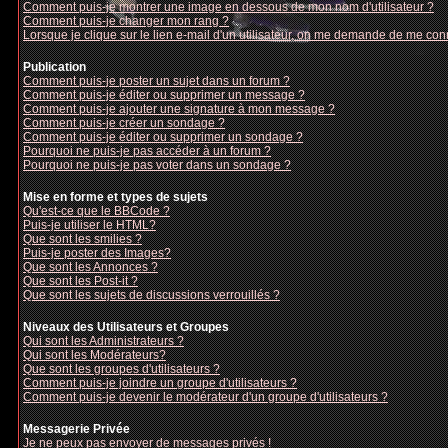
Comment puis-je montrer une image en dessous de mon nom d'utilisateur ?
Comment puis-je changer mon rang ?
Lorsque je clique sur le lien e-mail d'un utilisateur, on me demande de me con
Publication
Comment puis-je poster un sujet dans un forum ?
Comment puis-je éditer ou supprimer un message ?
Comment puis-je ajouter une signature à mon message ?
Comment puis-je créer un sondage ?
Comment puis-je éditer ou supprimer un sondage ?
Pourquoi ne puis-je pas accéder à un forum ?
Pourquoi ne puis-je pas voter dans un sondage ?
Mise en forme et types de sujets
Qu'est-ce que le BBCode ?
Puis-je utiliser le HTML?
Que sont les smilies ?
Puis-je poster des Images?
Que sont les Annonces ?
Que sont les Post-it ?
Que sont les sujets de discussions verrouillés ?
Niveaux des Utilisateurs et Groupes
Qui sont les Administrateurs ?
Qui sont les Modérateurs?
Que sont les groupes d'utilisateurs ?
Comment puis-je joindre un groupe d'utilisateurs ?
Comment puis-je devenir le modérateur d'un groupe d'utilisateurs ?
Messagerie Privée
Je ne peux pas envoyer de messages privés !