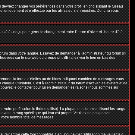
us devriez changer vos préférences dans votre profil en choisissant le fuseau
t uniquement être effectué par les utilisateurs enregistrés. Donc, si vous
 pas été conçu pour gérer le changement entre l'heure d'hiver et l'heure d'été;
e forum dans votre langue. Essayez de demander à l'administrateur du forum s'il
e trouvées sur le site web du groupe phpBB (allez voir le lien en bas des
 prennent la forme d'étoiles ou de blocs indiquant combien de messages vous
aque utilisateur. C'est à l'administrateur du forum d'activer les avatars et de
ous pouvez le contacter pour lui en demander les raisons (nous sommes sûr
 votre profil selon le thème utilisé). La plupart des forums utilisent les rangs
avoir un rang spécifique qui leur est propre. Veuillez ne pas poster
e votre nombre total de messages.
ait activé cette fonctionnalité). Ceci, pour éviter l'utilisation malveillante du