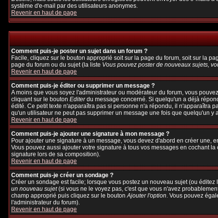
système d'e-mail par des utilisateurs anonymes.
Revenir en haut de page
Comment puis-je poster un sujet dans un forum ?
Facile, cliquez sur le bouton approprié soit sur la page du forum, soit sur la p
page du forum ou du sujet (la liste
Vous pouvez poster de nouveaux sujets, vou
Revenir en haut de page
Comment puis-je éditer ou supprimer un message ?
A moins que vous soyez l'administrateur ou modérateur du forum, vous pouvez
cliquant sur le bouton
Editer
du message concerné. Si quelqu'un a déjà répondu 
édité. Ce petit texte n'apparaîtra pas si personne n'a répondu, il n'apparaîtra 
qu'un utilisateur ne peut pas supprimer un message une fois que quelqu'un y 
Revenir en haut de page
Comment puis-je ajouter une signature à mon message ?
Pour ajouter une signature à un message, vous devez d'abord en créer une, en 
Vous pouvez aussi ajouter votre signature à tous vos messages en cochant la c
signature lors de sa composition).
Revenir en haut de page
Comment puis-je créer un sondage ?
Créer un sondage est facile; lorsque vous postez un nouveau sujet (ou éditez l
un nouveau sujet
(si vous ne le voyez pas, c'est que vous n'avez probablement
champ approprié puis cliquez sur le bouton
Ajouter l'option
. Vous pouvez égalem
l'administrateur du forum).
Revenir en haut de page