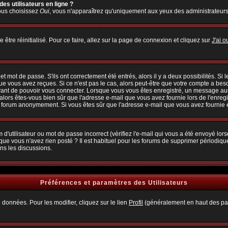
es utilisateurs en ligne ?
vous choisissez
Oui
, vous n'apparaîtrez qu'uniquement aux yeux des administrateur
 être réinitialisé. Pour ce faire, allez sur la page de connexion et cliquez sur
J'ai 
 mot de passe. S'ils ont correctement été entrés, alors il y a deux possibilités. Si
ue vous avez reçues. Si ce n'est pas le cas, alors peut-être que votre compte a bes
avant de pouvoir vous connecter. Lorsque vous vous êtes enregistré, un message aura
, alors êtes-vous bien sûr que l'adresse e-mail que vous avez fournie lors de l'enregi
u forum anonymement. Si vous êtes sûr que l'adresse e-mail que vous avez fournie es
d'utilisateur ou mot de passe incorrect (vérifiez l'e-mail qui vous a été envoyé lo
que vous n'avez rien posté ? Il est habituel pour les forums de supprimer périodiquem
ns les discussions.
Préférences et paramètres des Utilisateurs
 données. Pour les modifier, cliquez sur le lien
Profil
(généralement en haut des pag