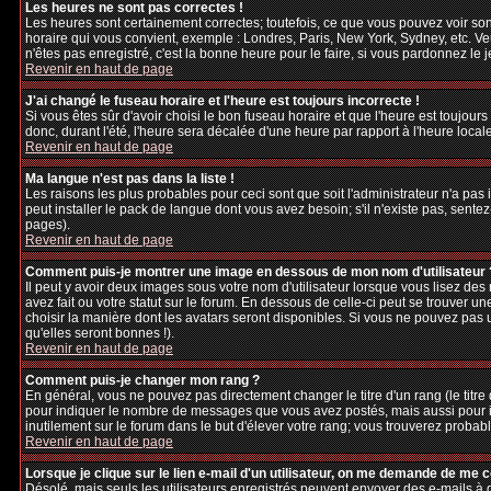
Les heures ne sont pas correctes !
Les heures sont certainement correctes; toutefois, ce que vous pouvez voir sont
horaire qui vous convient, exemple : Londres, Paris, New York, Sydney, etc. Veu
n'êtes pas enregistré, c'est la bonne heure pour le faire, si vous pardonnez le 
Revenir en haut de page
J'ai changé le fuseau horaire et l'heure est toujours incorrecte !
Si vous êtes sûr d'avoir choisi le bon fuseau horaire et que l'heure est toujours
donc, durant l'été, l'heure sera décalée d'une heure par rapport à l'heure locale
Revenir en haut de page
Ma langue n'est pas dans la liste !
Les raisons les plus probables pour ceci sont que soit l'administrateur n'a pas
peut installer le pack de langue dont vous avez besoin; s'il n'existe pas, sente
pages).
Revenir en haut de page
Comment puis-je montrer une image en dessous de mon nom d'utilisateur 
Il peut y avoir deux images sous votre nom d'utilisateur lorsque vous lisez d
avez fait ou votre statut sur le forum. En dessous de celle-ci peut se trouver 
choisir la manière dont les avatars seront disponibles. Si vous ne pouvez pas 
qu'elles seront bonnes !).
Revenir en haut de page
Comment puis-je changer mon rang ?
En général, vous ne pouvez pas directement changer le titre d'un rang (le titre d
pour indiquer le nombre de messages que vous avez postés, mais aussi pour iden
inutilement sur le forum dans le but d'élever votre rang; vous trouverez pro
Revenir en haut de page
Lorsque je clique sur le lien e-mail d'un utilisateur, on me demande de me 
Désolé, mais seuls les utilisateurs enregistrés peuvent envoyer des e-mails à des