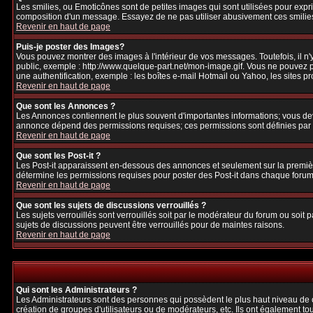
Les smilies, ou Emoticônes sont de petites images qui sont utilisées pour exprime
composition d'un message. Essayez de ne pas utiliser abusivement ces smilies, 
Revenir en haut de page
Puis-je poster des Images?
Vous pouvez montrer des images à l'intérieur de vos messages. Toutefois, il 
public, exemple : http://www.quelque-part.net/mon-image.gif. Vous ne pouvez pa
une authentification, exemple : les boîtes e-mail Hotmail ou Yahoo, les sites p
Revenir en haut de page
Que sont les Annonces ?
Les Annonces contiennent le plus souvent d'importantes informations; vous de
annonce dépend des permissions requises; ces permissions sont définies par l
Revenir en haut de page
Que sont les Post-it ?
Les Post-it apparaissent en-dessous des annonces et seulement sur la premièr
détermine les permissions requises pour poster des Post-it dans chaque forum
Revenir en haut de page
Que sont les sujets de discussions verrouillés ?
Les sujets verrouillés sont verrouillés soit par le modérateur du forum ou soi
sujets de discussions peuvent être verrouillés pour de maintes raisons.
Revenir en haut de page
Qui sont les Administrateurs ?
Les Administrateurs sont des personnes qui possèdent le plus haut niveau de con
création de groupes d'utilisateurs ou de modérateurs, etc. Ils ont également to