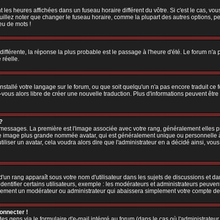
 les heures affichées dans un fuseau horaire différent du vôtre. Si c'est le cas, vo
illez noter que changer le fuseau horaire, comme la plupart des autres options, peu
jeu de mots !
 différente, la réponse la plus probable est le passage à l'heure d'été. Le forum n'a
 réelle.
 installé votre langage sur le forum, ou que soit quelqu'un n'a pas encore traduit c
z-vous alors libre de créer une nouvelle traduction. Plus d'informations peuvent êtr
?
es messages. La première est l'image associée avec votre rang, généralement elles
une image plus grande nommée avatar, qui est généralement unique ou personnelle à ch
utiliser un avatar, cela voudra alors dire que l'administrateur en a décidé ainsi, v
'un rang apparaît sous votre nom d'utilisateur dans les sujets de discussions et dans
tifier certains utilisateurs, exemple : les modérateurs et administrateurs peuvent 
bablement un modérateur ou administrateur qui abaissera simplement votre compte d
connecter !
 gens via le formulaire d'e-mail intégré au forum (dans le cas où l'administrateur aur