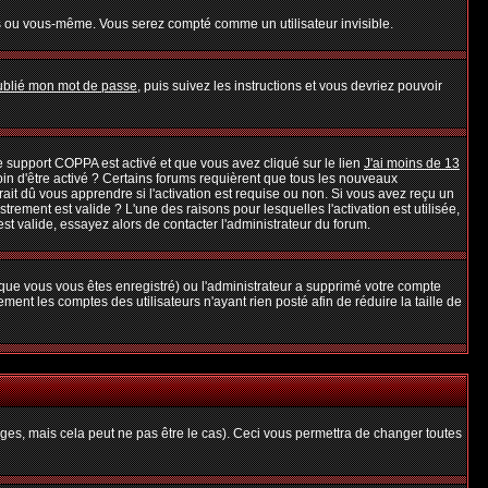
s ou vous-même. Vous serez compté comme un utilisateur invisible.
oublié mon mot de passe
, puis suivez les instructions et vous devriez pouvoir
 le support COPPA est activé et que vous avez cliqué sur le lien
J'ai moins de 13
oin d'être activé ? Certains forums requièrent que tous les nouveaux
it dû vous apprendre si l'activation est requise ou non. Si vous avez reçu un
strement est valide ? L'une des raisons pour lesquelles l'activation est utilisée,
t valide, essayez alors de contacter l'administrateur du forum.
rsque vous vous êtes enregistré) ou l'administrateur a supprimé votre compte
ent les comptes des utilisateurs n'ayant rien posté afin de réduire la taille de
es, mais cela peut ne pas être le cas). Ceci vous permettra de changer toutes