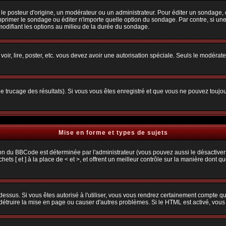
osteur d'origine, un modérateur ou un administrateur. Pour éditer un sondage, cliq
primer le sondage ou éditer n'importe quelle option du sondage. Par contre, si une
 modifiant les options au milieu de la durée du sondage.
 voir, lire, poster, etc. vous devez avoir une autorisation spéciale. Seuls le modéra
 le trucage des résultats). Si vous vous êtes enregistré et que vous ne pouvez toujo
Mise en forme et types de sujets
ion du BBCode est déterminée par l'administrateur (vous pouvez aussi le désactiver
s [ et ] à la place de < et >, et offrent un meilleur contrôle sur la manière dont q
 dessus. Si vous êtes autorisé à l'utiliser, vous vous rendrez certainement compte
t détruire la mise en page ou causer d'autres problèmes. Si le HTML est activé, vou