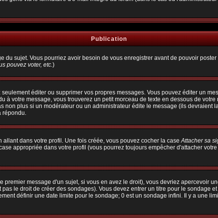
Publication
age du sujet. Vous pourriez avoir besoin de vous enregistrer avant de pouvoir poster 
s pouvez voter, etc.
)
 seulement éditer ou supprimer vos propres messages. Vous pouvez éditer un messa
à votre message, vous trouverez un petit morceau de texte en dessous de votre me
pas non plus si un modérateur ou un administrateur édite le message (ils devraient l
a répondu.
allant dans votre profil. Une fois créée, vous pouvez cocher la case
Attacher sa s
ase appropriée dans votre profil (vous pourrez toujours empêcher d'attacher votre
e premier message d'un sujet, si vous en avez le droit), vous devriez apercevoir un
 pas le droit de créer des sondages). Vous devez entrer un titre pour le sondage e
ent définir une date limite pour le sondage; 0 est un sondage infini. Il y a une limi