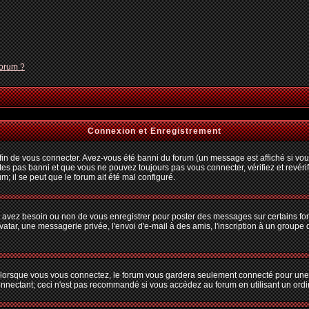
forum ?
Connexion et Enregistrement
n de vous connecter. Avez-vous été banni du forum (un message est affiché si vous 
tes pas banni et que vous ne pouvez toujours pas vous connecter, vérifiez et revérif
m; il se peut que le forum ait été mal configuré.
us avez besoin ou non de vous enregistrer pour poster des messages sur certains fo
atar, une messagerie privée, l'envoi d'e-mail à des amis, l'inscription à un groupe d
lorsque vous vous connectez, le forum vous gardera seulement connecté pour une pé
nectant; ceci n'est pas recommandé si vous accédez au forum en utilisant un ordina