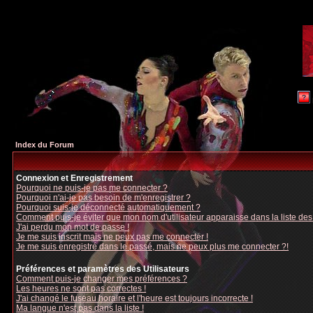
Index du Forum
Connexion et Enregistrement
Pourquoi ne puis-je pas me connecter ?
Pourquoi n'ai-je pas besoin de m'enregistrer ?
Pourquoi suis-je déconnecté automatiquement ?
Comment puis-je éviter que mon nom d'utilisateur apparaisse dans la liste des u
J'ai perdu mon mot de passe !
Je me suis inscrit mais ne peux pas me connecter !
Je me suis enregistré dans le passé, mais ne peux plus me connecter ?!
Préférences et paramètres des Utilisateurs
Comment puis-je changer mes préférences ?
Les heures ne sont pas correctes !
J'ai changé le fuseau horaire et l'heure est toujours incorrecte !
Ma langue n'est pas dans la liste !