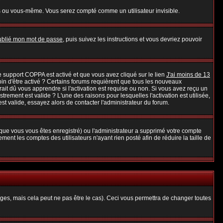
s ou vous-même. Vous serez compté comme un utilisateur invisible.
oublié mon mot de passe
, puis suivez les instructions et vous devriez pouvoir
 le support COPPA est activé et que vous avez cliqué sur le lien
J'ai moins de 13
oin d'être activé ? Certains forums requièrent que tous les nouveaux
it dû vous apprendre si l'activation est requise ou non. Si vous avez reçu un
strement est valide ? L'une des raisons pour lesquelles l'activation est utilisée,
t valide, essayez alors de contacter l'administrateur du forum.
rsque vous vous êtes enregistré) ou l'administrateur a supprimé votre compte
ent les comptes des utilisateurs n'ayant rien posté afin de réduire la taille de
es, mais cela peut ne pas être le cas). Ceci vous permettra de changer toutes