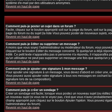
système d'e-mail par des utilisateurs anonymes.
Revenir en haut de page
Comment puis-je poster un sujet dans un forum ?
Facile, cliquez sur le bouton approprié soit sur la page du forum, soit sur la p
page du forum ou du sujet (la liste
Vous pouvez poster de nouveaux sujets, vou
Revenir en haut de page
Comment puis-je éditer ou supprimer un message ?
A moins que vous soyez l'administrateur ou modérateur du forum, vous pouvez
cliquant sur le bouton
Editer
du message concerné. Si quelqu'un a déjà répondu 
édité. Ce petit texte n'apparaîtra pas si personne n'a répondu, il n'apparaîtra 
qu'un utilisateur ne peut pas supprimer un message une fois que quelqu'un y 
Revenir en haut de page
Comment puis-je ajouter une signature à mon message ?
Pour ajouter une signature à un message, vous devez d'abord en créer une, en 
Vous pouvez aussi ajouter votre signature à tous vos messages en cochant la c
signature lors de sa composition).
Revenir en haut de page
Comment puis-je créer un sondage ?
Créer un sondage est facile; lorsque vous postez un nouveau sujet (ou éditez l
un nouveau sujet
(si vous ne le voyez pas, c'est que vous n'avez probablement
champ approprié puis cliquez sur le bouton
Ajouter l'option
. Vous pouvez égalem
l'administrateur du forum).
Revenir en haut de page