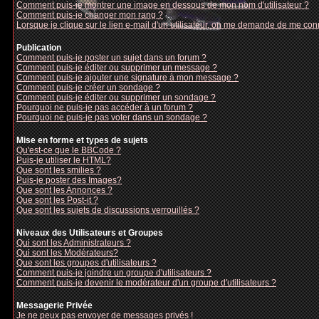
Comment puis-je montrer une image en dessous de mon nom d'utilisateur ?
Comment puis-je changer mon rang ?
Lorsque je clique sur le lien e-mail d'un utilisateur, on me demande de me con
Publication
Comment puis-je poster un sujet dans un forum ?
Comment puis-je éditer ou supprimer un message ?
Comment puis-je ajouter une signature à mon message ?
Comment puis-je créer un sondage ?
Comment puis-je éditer ou supprimer un sondage ?
Pourquoi ne puis-je pas accéder à un forum ?
Pourquoi ne puis-je pas voter dans un sondage ?
Mise en forme et types de sujets
Qu'est-ce que le BBCode ?
Puis-je utiliser le HTML?
Que sont les smilies ?
Puis-je poster des Images?
Que sont les Annonces ?
Que sont les Post-it ?
Que sont les sujets de discussions verrouillés ?
Niveaux des Utilisateurs et Groupes
Qui sont les Administrateurs ?
Qui sont les Modérateurs?
Que sont les groupes d'utilisateurs ?
Comment puis-je joindre un groupe d'utilisateurs ?
Comment puis-je devenir le modérateur d'un groupe d'utilisateurs ?
Messagerie Privée
Je ne peux pas envoyer de messages privés !