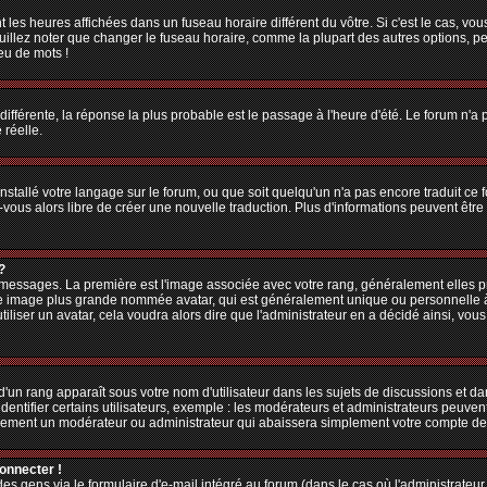
 les heures affichées dans un fuseau horaire différent du vôtre. Si c'est le cas, vo
illez noter que changer le fuseau horaire, comme la plupart des autres options, peu
jeu de mots !
 différente, la réponse la plus probable est le passage à l'heure d'été. Le forum n'a
 réelle.
 installé votre langage sur le forum, ou que soit quelqu'un n'a pas encore traduit c
z-vous alors libre de créer une nouvelle traduction. Plus d'informations peuvent êtr
?
es messages. La première est l'image associée avec votre rang, généralement elles
une image plus grande nommée avatar, qui est généralement unique ou personnelle à ch
utiliser un avatar, cela voudra alors dire que l'administrateur en a décidé ainsi, v
'un rang apparaît sous votre nom d'utilisateur dans les sujets de discussions et dans
tifier certains utilisateurs, exemple : les modérateurs et administrateurs peuvent 
bablement un modérateur ou administrateur qui abaissera simplement votre compte d
connecter !
 gens via le formulaire d'e-mail intégré au forum (dans le cas où l'administrateur aur