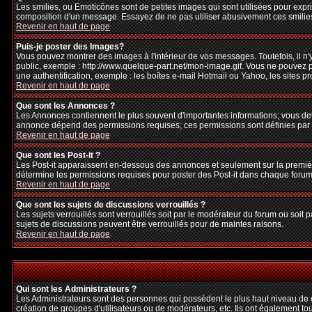
Les smilies, ou Emoticônes sont de petites images qui sont utilisées pour exprime
composition d'un message. Essayez de ne pas utiliser abusivement ces smilies, 
Revenir en haut de page
Puis-je poster des Images?
Vous pouvez montrer des images à l'intérieur de vos messages. Toutefois, il 
public, exemple : http://www.quelque-part.net/mon-image.gif. Vous ne pouvez pa
une authentification, exemple : les boîtes e-mail Hotmail ou Yahoo, les sites p
Revenir en haut de page
Que sont les Annonces ?
Les Annonces contiennent le plus souvent d'importantes informations; vous de
annonce dépend des permissions requises; ces permissions sont définies par l
Revenir en haut de page
Que sont les Post-it ?
Les Post-it apparaissent en-dessous des annonces et seulement sur la premièr
détermine les permissions requises pour poster des Post-it dans chaque forum
Revenir en haut de page
Que sont les sujets de discussions verrouillés ?
Les sujets verrouillés sont verrouillés soit par le modérateur du forum ou soi
sujets de discussions peuvent être verrouillés pour de maintes raisons.
Revenir en haut de page
Qui sont les Administrateurs ?
Les Administrateurs sont des personnes qui possèdent le plus haut niveau de con
création de groupes d'utilisateurs ou de modérateurs, etc. Ils ont également to