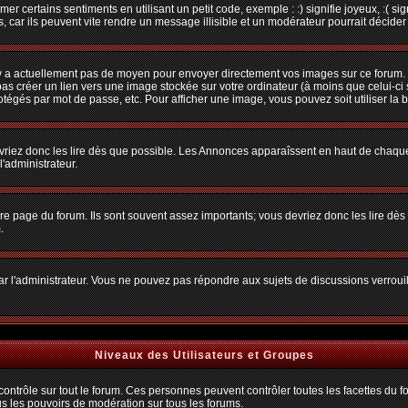
r certains sentiments en utilisant un petit code, exemple : :) signifie joyeux, :( sig
car ils peuvent vite rendre un message illisible et un modérateur pourrait décider
n'y a actuellement pas de moyen pour envoyer directement vos images sur ce forum.
s créer un lien vers une image stockée sur votre ordinateur (à moins que celui-ci 
rotégés par mot de passe, etc. Pour afficher une image, vous pouvez soit utiliser la 
vriez donc les lire dès que possible. Les Annonces apparaîssent en haut de chaque
'administrateur.
e page du forum. Ils sont souvent assez importants; vous devriez donc les lire dè
.
t par l'administrateur. Vous ne pouvez pas répondre aux sujets de discussions verro
Niveaux des Utilisateurs et Groupes
trôle sur tout le forum. Ces personnes peuvent contrôler toutes les facettes du for
us les pouvoirs de modération sur tous les forums.