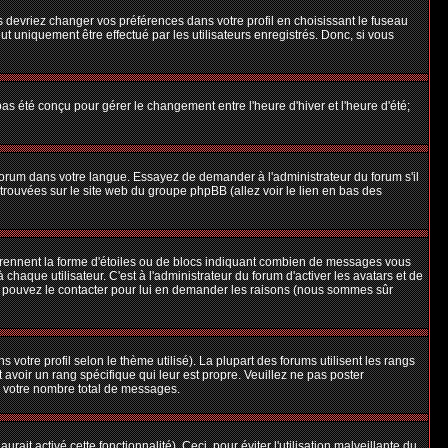
us devriez changer vos préférences dans votre profil en choisissant le fuseau
t uniquement être effectué par les utilisateurs enregistrés. Donc, si vous
 pas été conçu pour gérer le changement entre l'heure d'hiver et l'heure d'été;
e forum dans votre langue. Essayez de demander à l'administrateur du forum s'il
e trouvées sur le site web du groupe phpBB (allez voir le lien en bas des
 prennent la forme d'étoiles ou de blocs indiquant combien de messages vous
aque utilisateur. C'est à l'administrateur du forum d'activer les avatars et de
ous pouvez le contacter pour lui en demander les raisons (nous sommes sûr
 votre profil selon le thème utilisé). La plupart des forums utilisent les rangs
avoir un rang spécifique qui leur est propre. Veuillez ne pas poster
e votre nombre total de messages.
ait activé cette fonctionnalité). Ceci, pour éviter l'utilisation malveillante du