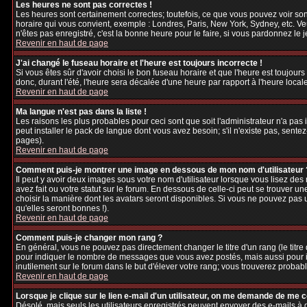
Les heures ne sont pas correctes !
Les heures sont certainement correctes; toutefois, ce que vous pouvez voir sont
horaire qui vous convient, exemple : Londres, Paris, New York, Sydney, etc. Veu
n'êtes pas enregistré, c'est la bonne heure pour le faire, si vous pardonnez le 
Revenir en haut de page
J'ai changé le fuseau horaire et l'heure est toujours incorrecte !
Si vous êtes sûr d'avoir choisi le bon fuseau horaire et que l'heure est toujours
donc, durant l'été, l'heure sera décalée d'une heure par rapport à l'heure locale
Revenir en haut de page
Ma langue n'est pas dans la liste !
Les raisons les plus probables pour ceci sont que soit l'administrateur n'a pas
peut installer le pack de langue dont vous avez besoin; s'il n'existe pas, sente
pages).
Revenir en haut de page
Comment puis-je montrer une image en dessous de mon nom d'utilisateur 
Il peut y avoir deux images sous votre nom d'utilisateur lorsque vous lisez d
avez fait ou votre statut sur le forum. En dessous de celle-ci peut se trouver 
choisir la manière dont les avatars seront disponibles. Si vous ne pouvez pas 
qu'elles seront bonnes !).
Revenir en haut de page
Comment puis-je changer mon rang ?
En général, vous ne pouvez pas directement changer le titre d'un rang (le titre d
pour indiquer le nombre de messages que vous avez postés, mais aussi pour iden
inutilement sur le forum dans le but d'élever votre rang; vous trouverez pro
Revenir en haut de page
Lorsque je clique sur le lien e-mail d'un utilisateur, on me demande de me 
Désolé, mais seuls les utilisateurs enregistrés peuvent envoyer des e-mails à des