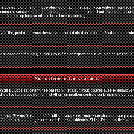
osteur d'origine, un modérateur ou un administrateur. Pour éditer un sondage, cliq
primer le sondage ou éditer n'importe quelle option du sondage. Par contre, si une
 modifiant les options au milieu de la durée du sondage.
 voir, lire, poster, etc. vous devez avoir une autorisation spéciale. Seuls le modéra
 le trucage des résultats). Si vous vous êtes enregistré et que vous ne pouvez toujo
Mise en forme et types de sujets
ion du BBCode est déterminée par l'administrateur (vous pouvez aussi le désactiver
s [ et ] à la place de < et >, et offrent un meilleur contrôle sur la manière dont q
 dessus. Si vous êtes autorisé à l'utiliser, vous vous rendrez certainement compte
t détruire la mise en page ou causer d'autres problèmes. Si le HTML est activé, vou