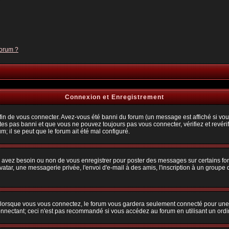
forum ?
Connexion et Enregistrement
n de vous connecter. Avez-vous été banni du forum (un message est affiché si vous 
tes pas banni et que vous ne pouvez toujours pas vous connecter, vérifiez et revérif
m; il se peut que le forum ait été mal configuré.
us avez besoin ou non de vous enregistrer pour poster des messages sur certains fo
atar, une messagerie privée, l'envoi d'e-mail à des amis, l'inscription à un groupe d
lorsque vous vous connectez, le forum vous gardera seulement connecté pour une pé
nectant; ceci n'est pas recommandé si vous accédez au forum en utilisant un ordina