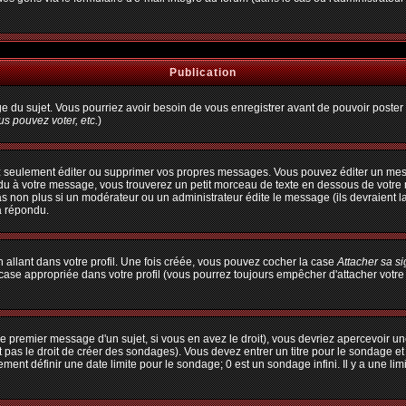
Publication
age du sujet. Vous pourriez avoir besoin de vous enregistrer avant de pouvoir poster 
s pouvez voter, etc.
)
 seulement éditer ou supprimer vos propres messages. Vous pouvez éditer un messa
à votre message, vous trouverez un petit morceau de texte en dessous de votre me
pas non plus si un modérateur ou un administrateur édite le message (ils devraient l
a répondu.
allant dans votre profil. Une fois créée, vous pouvez cocher la case
Attacher sa s
ase appropriée dans votre profil (vous pourrez toujours empêcher d'attacher votre
e premier message d'un sujet, si vous en avez le droit), vous devriez apercevoir un
 pas le droit de créer des sondages). Vous devez entrer un titre pour le sondage e
ent définir une date limite pour le sondage; 0 est un sondage infini. Il y a une limi