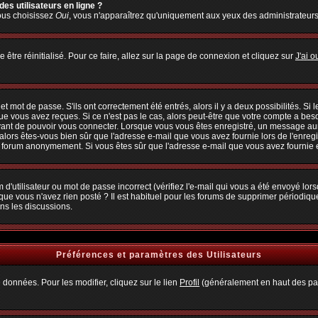
es utilisateurs en ligne ?
vous choisissez
Oui
, vous n'apparaîtrez qu'uniquement aux yeux des administrateur
 être réinitialisé. Pour ce faire, allez sur la page de connexion et cliquez sur
J'ai 
 mot de passe. S'ils ont correctement été entrés, alors il y a deux possibilités. Si
ue vous avez reçues. Si ce n'est pas le cas, alors peut-être que votre compte a bes
avant de pouvoir vous connecter. Lorsque vous vous êtes enregistré, un message aura
, alors êtes-vous bien sûr que l'adresse e-mail que vous avez fournie lors de l'enregi
u forum anonymement. Si vous êtes sûr que l'adresse e-mail que vous avez fournie es
d'utilisateur ou mot de passe incorrect (vérifiez l'e-mail qui vous a été envoyé lo
que vous n'avez rien posté ? Il est habituel pour les forums de supprimer périodiquem
ns les discussions.
Préférences et paramètres des Utilisateurs
 données. Pour les modifier, cliquez sur le lien
Profil
(généralement en haut des pag