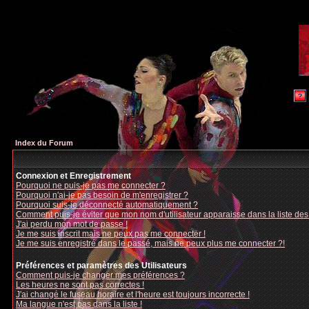
Index du Forum
Connexion et Enregistrement
Pourquoi ne puis-je pas me connecter ?
Pourquoi n'ai-je pas besoin de m'enregistrer ?
Pourquoi suis-je déconnecté automatiquement ?
Comment puis-je éviter que mon nom d'utilisateur apparaisse dans la liste des u
J'ai perdu mon mot de passe !
Je me suis inscrit mais ne peux pas me connecter !
Je me suis enregistré dans le passé, mais ne peux plus me connecter ?!
Préférences et paramètres des Utilisateurs
Comment puis-je changer mes préférences ?
Les heures ne sont pas correctes !
J'ai changé le fuseau horaire et l'heure est toujours incorrecte !
Ma langue n'est pas dans la liste !