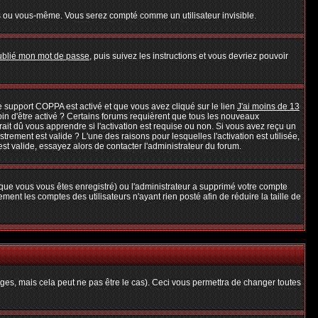
s ou vous-même. Vous serez compté comme un utilisateur invisible.
oublié mon mot de passe
, puis suivez les instructions et vous devriez pouvoir
 le support COPPA est activé et que vous avez cliqué sur le lien
J'ai moins de 13
oin d'être activé ? Certains forums requièrent que tous les nouveaux
it dû vous apprendre si l'activation est requise ou non. Si vous avez reçu un
strement est valide ? L'une des raisons pour lesquelles l'activation est utilisée,
t valide, essayez alors de contacter l'administrateur du forum.
rsque vous vous êtes enregistré) ou l'administrateur a supprimé votre compte
ent les comptes des utilisateurs n'ayant rien posté afin de réduire la taille de
es, mais cela peut ne pas être le cas). Ceci vous permettra de changer toutes