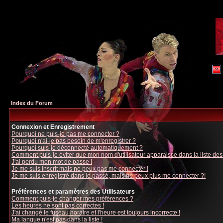
Index du Forum
Connexion et Enregistrement
Pourquoi ne puis-je pas me connecter ?
Pourquoi n'ai-je pas besoin de m'enregistrer ?
Pourquoi suis-je déconnecté automatiquement ?
Comment puis-je éviter que mon nom d'utilisateur apparaisse dans la liste des u
J'ai perdu mon mot de passe !
Je me suis inscrit mais ne peux pas me connecter !
Je me suis enregistré dans le passé, mais ne peux plus me connecter ?!
Préférences et paramètres des Utilisateurs
Comment puis-je changer mes préférences ?
Les heures ne sont pas correctes !
J'ai changé le fuseau horaire et l'heure est toujours incorrecte !
Ma langue n'est pas dans la liste !