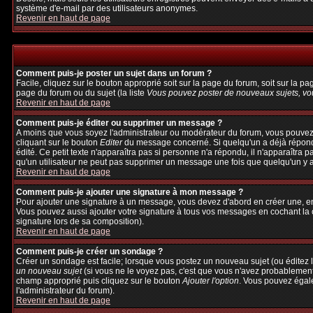
système d'e-mail par des utilisateurs anonymes.
Revenir en haut de page
Comment puis-je poster un sujet dans un forum ?
Facile, cliquez sur le bouton approprié soit sur la page du forum, soit sur la p
page du forum ou du sujet (la liste
Vous pouvez poster de nouveaux sujets, vou
Revenir en haut de page
Comment puis-je éditer ou supprimer un message ?
A moins que vous soyez l'administrateur ou modérateur du forum, vous pouvez
cliquant sur le bouton
Editer
du message concerné. Si quelqu'un a déjà répondu 
édité. Ce petit texte n'apparaîtra pas si personne n'a répondu, il n'apparaîtra 
qu'un utilisateur ne peut pas supprimer un message une fois que quelqu'un y 
Revenir en haut de page
Comment puis-je ajouter une signature à mon message ?
Pour ajouter une signature à un message, vous devez d'abord en créer une, en 
Vous pouvez aussi ajouter votre signature à tous vos messages en cochant la c
signature lors de sa composition).
Revenir en haut de page
Comment puis-je créer un sondage ?
Créer un sondage est facile; lorsque vous postez un nouveau sujet (ou éditez l
un nouveau sujet
(si vous ne le voyez pas, c'est que vous n'avez probablement
champ approprié puis cliquez sur le bouton
Ajouter l'option
. Vous pouvez égalem
l'administrateur du forum).
Revenir en haut de page