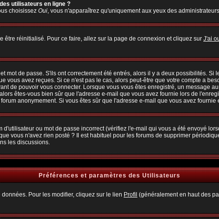
es utilisateurs en ligne ?
vous choisissez
Oui
, vous n'apparaîtrez qu'uniquement aux yeux des administrateur
 être réinitialisé. Pour ce faire, allez sur la page de connexion et cliquez sur
J'ai 
 mot de passe. S'ils ont correctement été entrés, alors il y a deux possibilités. Si
ue vous avez reçues. Si ce n'est pas le cas, alors peut-être que votre compte a bes
avant de pouvoir vous connecter. Lorsque vous vous êtes enregistré, un message aura
, alors êtes-vous bien sûr que l'adresse e-mail que vous avez fournie lors de l'enregi
u forum anonymement. Si vous êtes sûr que l'adresse e-mail que vous avez fournie es
d'utilisateur ou mot de passe incorrect (vérifiez l'e-mail qui vous a été envoyé lo
que vous n'avez rien posté ? Il est habituel pour les forums de supprimer périodiquem
ns les discussions.
Préférences et paramètres des Utilisateurs
 données. Pour les modifier, cliquez sur le lien
Profil
(généralement en haut des pag