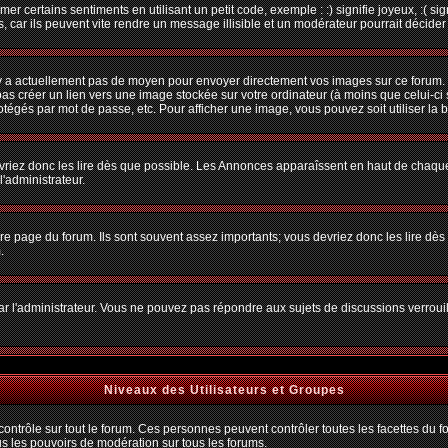
r certains sentiments en utilisant un petit code, exemple : :) signifie joyeux, :( sig
car ils peuvent vite rendre un message illisible et un modérateur pourrait décider
n'y a actuellement pas de moyen pour envoyer directement vos images sur ce forum.
s créer un lien vers une image stockée sur votre ordinateur (à moins que celui-ci 
rotégés par mot de passe, etc. Pour afficher une image, vous pouvez soit utiliser la 
vriez donc les lire dès que possible. Les Annonces apparaîssent en haut de chaque
'administrateur.
e page du forum. Ils sont souvent assez importants; vous devriez donc les lire dè
.
t par l'administrateur. Vous ne pouvez pas répondre aux sujets de discussions verro
Niveaux des Utilisateurs et Groupes
trôle sur tout le forum. Ces personnes peuvent contrôler toutes les facettes du for
us les pouvoirs de modération sur tous les forums.