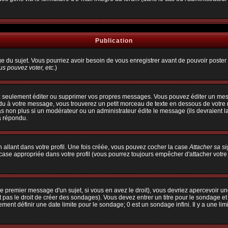
Publication
age du sujet. Vous pourriez avoir besoin de vous enregistrer avant de pouvoir poster 
s pouvez voter, etc.
)
 seulement éditer ou supprimer vos propres messages. Vous pouvez éditer un messa
à votre message, vous trouverez un petit morceau de texte en dessous de votre me
pas non plus si un modérateur ou un administrateur édite le message (ils devraient l
a répondu.
allant dans votre profil. Une fois créée, vous pouvez cocher la case
Attacher sa s
ase appropriée dans votre profil (vous pourrez toujours empêcher d'attacher votre
e premier message d'un sujet, si vous en avez le droit), vous devriez apercevoir un
 pas le droit de créer des sondages). Vous devez entrer un titre pour le sondage e
ent définir une date limite pour le sondage; 0 est un sondage infini. Il y a une limi