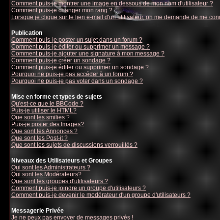
Comment puis-je montrer une image en dessous de mon nom d'utilisateur ?
Comment puis-je changer mon rang ?
Lorsque je clique sur le lien e-mail d'un utilisateur, on me demande de me con
Publication
Comment puis-je poster un sujet dans un forum ?
Comment puis-je éditer ou supprimer un message ?
Comment puis-je ajouter une signature à mon message ?
Comment puis-je créer un sondage ?
Comment puis-je éditer ou supprimer un sondage ?
Pourquoi ne puis-je pas accéder à un forum ?
Pourquoi ne puis-je pas voter dans un sondage ?
Mise en forme et types de sujets
Qu'est-ce que le BBCode ?
Puis-je utiliser le HTML?
Que sont les smilies ?
Puis-je poster des Images?
Que sont les Annonces ?
Que sont les Post-it ?
Que sont les sujets de discussions verrouillés ?
Niveaux des Utilisateurs et Groupes
Qui sont les Administrateurs ?
Qui sont les Modérateurs?
Que sont les groupes d'utilisateurs ?
Comment puis-je joindre un groupe d'utilisateurs ?
Comment puis-je devenir le modérateur d'un groupe d'utilisateurs ?
Messagerie Privée
Je ne peux pas envoyer de messages privés !