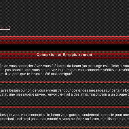
forum ?
Connexion et Enregistrement
n de vous connecter. Avez-vous été banni du forum (un message est affiché si vous 
tes pas banni et que vous ne pouvez toujours pas vous connecter, vérifiez et revérif
m; il se peut que le forum ait été mal configuré.
us avez besoin ou non de vous enregistrer pour poster des messages sur certains fo
atar, une messagerie privée, l'envoi d'e-mail à des amis, l'inscription à un groupe d
lorsque vous vous connectez, le forum vous gardera seulement connecté pour une pé
nectant; ceci n'est pas recommandé si vous accédez au forum en utilisant un ordina