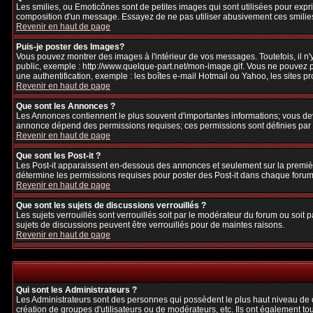
Les smilies, ou Emoticônes sont de petites images qui sont utilisées pour exprime
composition d'un message. Essayez de ne pas utiliser abusivement ces smilies, 
Revenir en haut de page
Puis-je poster des Images?
Vous pouvez montrer des images à l'intérieur de vos messages. Toutefois, il 
public, exemple : http://www.quelque-part.net/mon-image.gif. Vous ne pouvez pa
une authentification, exemple : les boîtes e-mail Hotmail ou Yahoo, les sites p
Revenir en haut de page
Que sont les Annonces ?
Les Annonces contiennent le plus souvent d'importantes informations; vous de
annonce dépend des permissions requises; ces permissions sont définies par l
Revenir en haut de page
Que sont les Post-it ?
Les Post-it apparaissent en-dessous des annonces et seulement sur la premièr
détermine les permissions requises pour poster des Post-it dans chaque forum
Revenir en haut de page
Que sont les sujets de discussions verrouillés ?
Les sujets verrouillés sont verrouillés soit par le modérateur du forum ou soi
sujets de discussions peuvent être verrouillés pour de maintes raisons.
Revenir en haut de page
Qui sont les Administrateurs ?
Les Administrateurs sont des personnes qui possèdent le plus haut niveau de con
création de groupes d'utilisateurs ou de modérateurs, etc. Ils ont également to