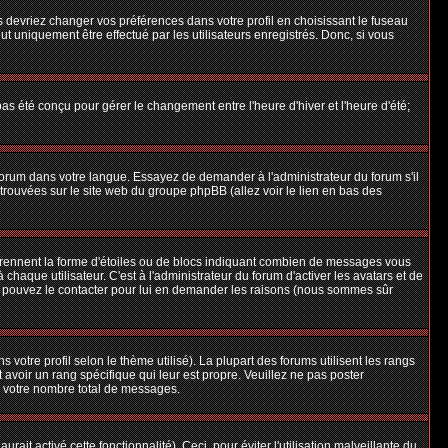
us devriez changer vos préférences dans votre profil en choisissant le fuseau
t uniquement être effectué par les utilisateurs enregistrés. Donc, si vous
 pas été conçu pour gérer le changement entre l'heure d'hiver et l'heure d'été;
e forum dans votre langue. Essayez de demander à l'administrateur du forum s'il
e trouvées sur le site web du groupe phpBB (allez voir le lien en bas des
 prennent la forme d'étoiles ou de blocs indiquant combien de messages vous
aque utilisateur. C'est à l'administrateur du forum d'activer les avatars et de
ous pouvez le contacter pour lui en demander les raisons (nous sommes sûr
 votre profil selon le thème utilisé). La plupart des forums utilisent les rangs
avoir un rang spécifique qui leur est propre. Veuillez ne pas poster
e votre nombre total de messages.
ait activé cette fonctionnalité). Ceci, pour éviter l'utilisation malveillante du