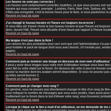
Les heures ne sont pas correctes !
Les heures sont certainement correctes; toutefois, ce que vous pouvez voir sont
horaire qui vous convient, exemple : Londres, Paris, New York, Sydney, etc. Veu
n'êtes pas enregistré, c'est la bonne heure pour le faire, si vous pardonnez le 
Revenir en haut de page
J'ai changé le fuseau horaire et l'heure est toujours incorrecte !
Si vous êtes sûr d'avoir choisi le bon fuseau horaire et que l'heure est toujours
donc, durant l'été, l'heure sera décalée d'une heure par rapport à l'heure locale
Revenir en haut de page
Ma langue n'est pas dans la liste !
Les raisons les plus probables pour ceci sont que soit l'administrateur n'a pas
peut installer le pack de langue dont vous avez besoin; s'il n'existe pas, sente
pages).
Revenir en haut de page
Comment puis-je montrer une image en dessous de mon nom d'utilisateur 
Il peut y avoir deux images sous votre nom d'utilisateur lorsque vous lisez d
avez fait ou votre statut sur le forum. En dessous de celle-ci peut se trouver 
choisir la manière dont les avatars seront disponibles. Si vous ne pouvez pas 
qu'elles seront bonnes !).
Revenir en haut de page
Comment puis-je changer mon rang ?
En général, vous ne pouvez pas directement changer le titre d'un rang (le titre d
pour indiquer le nombre de messages que vous avez postés, mais aussi pour iden
inutilement sur le forum dans le but d'élever votre rang; vous trouverez pro
Revenir en haut de page
Lorsque je clique sur le lien e-mail d'un utilisateur, on me demande de me 
Désolé, mais seuls les utilisateurs enregistrés peuvent envoyer des e-mails à des