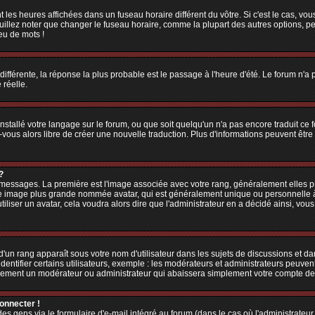
 les heures affichées dans un fuseau horaire différent du vôtre. Si c'est le cas, vo
illez noter que changer le fuseau horaire, comme la plupart des autres options, peu
jeu de mots !
 différente, la réponse la plus probable est le passage à l'heure d'été. Le forum n'a
 réelle.
 installé votre langage sur le forum, ou que soit quelqu'un n'a pas encore traduit c
z-vous alors libre de créer une nouvelle traduction. Plus d'informations peuvent êtr
?
es messages. La première est l'image associée avec votre rang, généralement elles
une image plus grande nommée avatar, qui est généralement unique ou personnelle à ch
utiliser un avatar, cela voudra alors dire que l'administrateur en a décidé ainsi, v
'un rang apparaît sous votre nom d'utilisateur dans les sujets de discussions et dans
tifier certains utilisateurs, exemple : les modérateurs et administrateurs peuvent 
bablement un modérateur ou administrateur qui abaissera simplement votre compte d
connecter !
 gens via le formulaire d'e-mail intégré au forum (dans le cas où l'administrateur aur