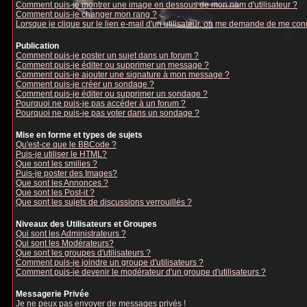
Comment puis-je montrer une image en dessous de mon nom d'utilisateur ?
Comment puis-je changer mon rang ?
Lorsque je clique sur le lien e-mail d'un utilisateur, on me demande de me con
Publication
Comment puis-je poster un sujet dans un forum ?
Comment puis-je éditer ou supprimer un message ?
Comment puis-je ajouter une signature à mon message ?
Comment puis-je créer un sondage ?
Comment puis-je éditer ou supprimer un sondage ?
Pourquoi ne puis-je pas accéder à un forum ?
Pourquoi ne puis-je pas voter dans un sondage ?
Mise en forme et types de sujets
Qu'est-ce que le BBCode ?
Puis-je utiliser le HTML?
Que sont les smilies ?
Puis-je poster des Images?
Que sont les Annonces ?
Que sont les Post-it ?
Que sont les sujets de discussions verrouillés ?
Niveaux des Utilisateurs et Groupes
Qui sont les Administrateurs ?
Qui sont les Modérateurs?
Que sont les groupes d'utilisateurs ?
Comment puis-je joindre un groupe d'utilisateurs ?
Comment puis-je devenir le modérateur d'un groupe d'utilisateurs ?
Messagerie Privée
Je ne peux pas envoyer de messages privés !