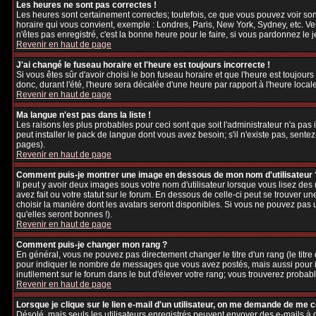
Les heures ne sont pas correctes !
Les heures sont certainement correctes; toutefois, ce que vous pouvez voir sont
horaire qui vous convient, exemple : Londres, Paris, New York, Sydney, etc. Veu
n'êtes pas enregistré, c'est la bonne heure pour le faire, si vous pardonnez le 
Revenir en haut de page
J'ai changé le fuseau horaire et l'heure est toujours incorrecte !
Si vous êtes sûr d'avoir choisi le bon fuseau horaire et que l'heure est toujours
donc, durant l'été, l'heure sera décalée d'une heure par rapport à l'heure locale
Revenir en haut de page
Ma langue n'est pas dans la liste !
Les raisons les plus probables pour ceci sont que soit l'administrateur n'a pas
peut installer le pack de langue dont vous avez besoin; s'il n'existe pas, sente
pages).
Revenir en haut de page
Comment puis-je montrer une image en dessous de mon nom d'utilisateur 
Il peut y avoir deux images sous votre nom d'utilisateur lorsque vous lisez d
avez fait ou votre statut sur le forum. En dessous de celle-ci peut se trouver 
choisir la manière dont les avatars seront disponibles. Si vous ne pouvez pas 
qu'elles seront bonnes !).
Revenir en haut de page
Comment puis-je changer mon rang ?
En général, vous ne pouvez pas directement changer le titre d'un rang (le titre d
pour indiquer le nombre de messages que vous avez postés, mais aussi pour iden
inutilement sur le forum dans le but d'élever votre rang; vous trouverez pro
Revenir en haut de page
Lorsque je clique sur le lien e-mail d'un utilisateur, on me demande de me 
Désolé, mais seuls les utilisateurs enregistrés peuvent envoyer des e-mails à des