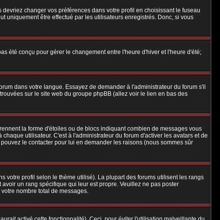
us devriez changer vos préférences dans votre profil en choisissant le fuseau
t uniquement être effectué par les utilisateurs enregistrés. Donc, si vous
 pas été conçu pour gérer le changement entre l'heure d'hiver et l'heure d'été;
e forum dans votre langue. Essayez de demander à l'administrateur du forum s'il
e trouvées sur le site web du groupe phpBB (allez voir le lien en bas des
 prennent la forme d'étoiles ou de blocs indiquant combien de messages vous
aque utilisateur. C'est à l'administrateur du forum d'activer les avatars et de
ous pouvez le contacter pour lui en demander les raisons (nous sommes sûr
 votre profil selon le thème utilisé). La plupart des forums utilisent les rangs
avoir un rang spécifique qui leur est propre. Veuillez ne pas poster
e votre nombre total de messages.
ait activé cette fonctionnalité). Ceci, pour éviter l'utilisation malveillante du