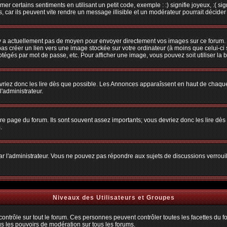
r certains sentiments en utilisant un petit code, exemple : :) signifie joyeux, :( sig
car ils peuvent vite rendre un message illisible et un modérateur pourrait décider
n'y a actuellement pas de moyen pour envoyer directement vos images sur ce forum.
s créer un lien vers une image stockée sur votre ordinateur (à moins que celui-ci 
rotégés par mot de passe, etc. Pour afficher une image, vous pouvez soit utiliser la 
vriez donc les lire dès que possible. Les Annonces apparaîssent en haut de chaque
'administrateur.
e page du forum. Ils sont souvent assez importants; vous devriez donc les lire dè
.
t par l'administrateur. Vous ne pouvez pas répondre aux sujets de discussions verro
Niveaux des Utilisateurs et Groupes
trôle sur tout le forum. Ces personnes peuvent contrôler toutes les facettes du for
us les pouvoirs de modération sur tous les forums.