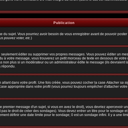
Publication
age du sujet. Vous pourriez avoir besoin de vous enregistrer avant de pouvoir poster 
s pouvez voter, etc.
)
 seulement éditer ou supprimer vos propres messages. Vous pouvez éditer un messa
à votre message, vous trouverez un petit morceau de texte en dessous de votre me
pas non plus si un modérateur ou un administrateur édite le message (ils devraient l
a répondu.
allant dans votre profil. Une fois créée, vous pouvez cocher la case
Attacher sa s
ase appropriée dans votre profil (vous pourrez toujours empêcher d'attacher votre
e premier message d'un sujet, si vous en avez le droit), vous devriez apercevoir un
 pas le droit de créer des sondages). Vous devez entrer un titre pour le sondage e
ent définir une date limite pour le sondage; 0 est un sondage infini. Il y a une limi