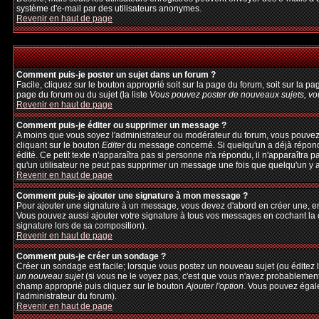
système d'e-mail par des utilisateurs anonymes.
Revenir en haut de page
Comment puis-je poster un sujet dans un forum ?
Facile, cliquez sur le bouton approprié soit sur la page du forum, soit sur la p
page du forum ou du sujet (la liste
Vous pouvez poster de nouveaux sujets, vou
Revenir en haut de page
Comment puis-je éditer ou supprimer un message ?
A moins que vous soyez l'administrateur ou modérateur du forum, vous pouvez
cliquant sur le bouton
Editer
du message concerné. Si quelqu'un a déjà répondu 
édité. Ce petit texte n'apparaîtra pas si personne n'a répondu, il n'apparaîtra 
qu'un utilisateur ne peut pas supprimer un message une fois que quelqu'un y 
Revenir en haut de page
Comment puis-je ajouter une signature à mon message ?
Pour ajouter une signature à un message, vous devez d'abord en créer une, en 
Vous pouvez aussi ajouter votre signature à tous vos messages en cochant la c
signature lors de sa composition).
Revenir en haut de page
Comment puis-je créer un sondage ?
Créer un sondage est facile; lorsque vous postez un nouveau sujet (ou éditez l
un nouveau sujet
(si vous ne le voyez pas, c'est que vous n'avez probablement
champ approprié puis cliquez sur le bouton
Ajouter l'option
. Vous pouvez égalem
l'administrateur du forum).
Revenir en haut de page