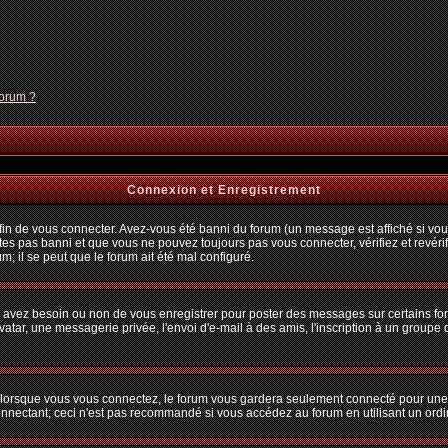
forum ?
Connexion et Enregistrement
n de vous connecter. Avez-vous été banni du forum (un message est affiché si vous 
tes pas banni et que vous ne pouvez toujours pas vous connecter, vérifiez et revérif
m; il se peut que le forum ait été mal configuré.
us avez besoin ou non de vous enregistrer pour poster des messages sur certains fo
atar, une messagerie privée, l'envoi d'e-mail à des amis, l'inscription à un groupe d
lorsque vous vous connectez, le forum vous gardera seulement connecté pour une pé
nectant; ceci n'est pas recommandé si vous accédez au forum en utilisant un ordina