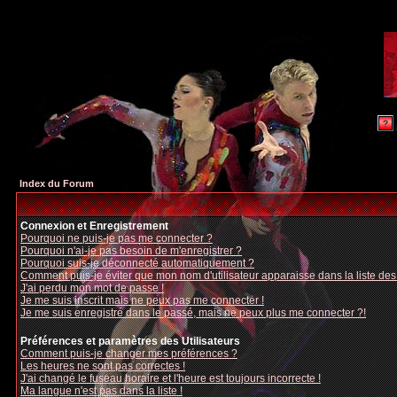
Index du Forum
Connexion et Enregistrement
Pourquoi ne puis-je pas me connecter ?
Pourquoi n'ai-je pas besoin de m'enregistrer ?
Pourquoi suis-je déconnecté automatiquement ?
Comment puis-je éviter que mon nom d'utilisateur apparaisse dans la liste des u
J'ai perdu mon mot de passe !
Je me suis inscrit mais ne peux pas me connecter !
Je me suis enregistré dans le passé, mais ne peux plus me connecter ?!
Préférences et paramètres des Utilisateurs
Comment puis-je changer mes préférences ?
Les heures ne sont pas correctes !
J'ai changé le fuseau horaire et l'heure est toujours incorrecte !
Ma langue n'est pas dans la liste !