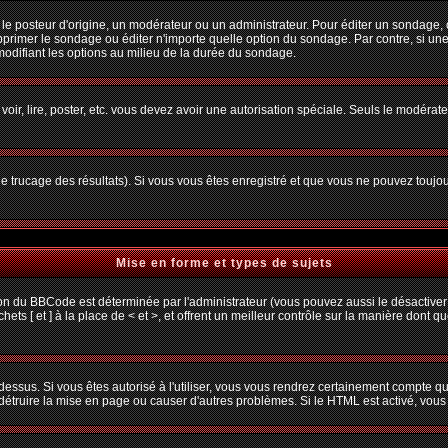
osteur d'origine, un modérateur ou un administrateur. Pour éditer un sondage, cliq
primer le sondage ou éditer n'importe quelle option du sondage. Par contre, si une
 modifiant les options au milieu de la durée du sondage.
 voir, lire, poster, etc. vous devez avoir une autorisation spéciale. Seuls le modéra
 le trucage des résultats). Si vous vous êtes enregistré et que vous ne pouvez toujo
Mise en forme et types de sujets
ion du BBCode est déterminée par l'administrateur (vous pouvez aussi le désactiver
s [ et ] à la place de < et >, et offrent un meilleur contrôle sur la manière dont q
 dessus. Si vous êtes autorisé à l'utiliser, vous vous rendrez certainement compte
t détruire la mise en page ou causer d'autres problèmes. Si le HTML est activé, vou