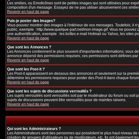
Les smilies, ou Emoticônes sont de petites images qui sont utilisées pour exprime
composition d'un message. Essayez de ne pas utiliser abusivement ces smilies, 
Revenir en haut de page
Puis-je poster des Images?
Vous pouvez montrer des images à l'intérieur de vos messages. Toutefois, il 
public, exemple : http://www.quelque-part.net/mon-image.gif. Vous ne pouvez pa
une authentification, exemple : les boîtes e-mail Hotmail ou Yahoo, les sites p
Revenir en haut de page
Que sont les Annonces ?
Les Annonces contiennent le plus souvent d'importantes informations; vous de
annonce dépend des permissions requises; ces permissions sont définies par l
Revenir en haut de page
Que sont les Post-it ?
Les Post-it apparaissent en-dessous des annonces et seulement sur la premièr
détermine les permissions requises pour poster des Post-it dans chaque forum
Revenir en haut de page
Que sont les sujets de discussions verrouillés ?
Les sujets verrouillés sont verrouillés soit par le modérateur du forum ou soi
sujets de discussions peuvent être verrouillés pour de maintes raisons.
Revenir en haut de page
Qui sont les Administrateurs ?
Les Administrateurs sont des personnes qui possèdent le plus haut niveau de con
création de groupes d'utilisateurs ou de modérateurs, etc. Ils ont également to