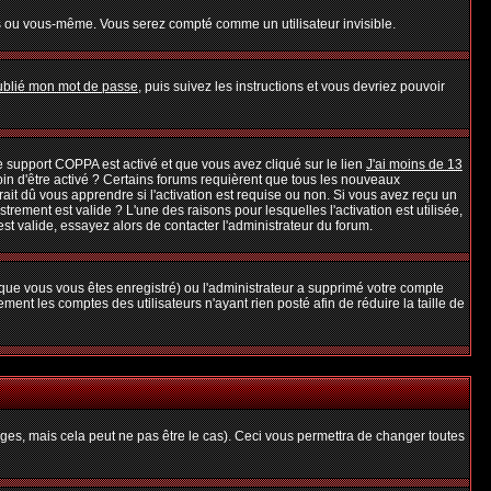
s ou vous-même. Vous serez compté comme un utilisateur invisible.
oublié mon mot de passe
, puis suivez les instructions et vous devriez pouvoir
 le support COPPA est activé et que vous avez cliqué sur le lien
J'ai moins de 13
oin d'être activé ? Certains forums requièrent que tous les nouveaux
it dû vous apprendre si l'activation est requise ou non. Si vous avez reçu un
strement est valide ? L'une des raisons pour lesquelles l'activation est utilisée,
t valide, essayez alors de contacter l'administrateur du forum.
rsque vous vous êtes enregistré) ou l'administrateur a supprimé votre compte
ent les comptes des utilisateurs n'ayant rien posté afin de réduire la taille de
es, mais cela peut ne pas être le cas). Ceci vous permettra de changer toutes