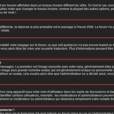
 les heures affichées dans un fuseau horaire différent du vôtre. Si c'est le cas, vo
illez noter que changer le fuseau horaire, comme la plupart des autres options, peu
jeu de mots !
 différente, la réponse la plus probable est le passage à l'heure d'été. Le forum n'a
 réelle.
 installé votre langage sur le forum, ou que soit quelqu'un n'a pas encore traduit c
z-vous alors libre de créer une nouvelle traduction. Plus d'informations peuvent êtr
?
es messages. La première est l'image associée avec votre rang, généralement elles
une image plus grande nommée avatar, qui est généralement unique ou personnelle à ch
utiliser un avatar, cela voudra alors dire que l'administrateur en a décidé ainsi, v
'un rang apparaît sous votre nom d'utilisateur dans les sujets de discussions et dans
tifier certains utilisateurs, exemple : les modérateurs et administrateurs peuvent 
bablement un modérateur ou administrateur qui abaissera simplement votre compte d
connecter !
 gens via le formulaire d'e-mail intégré au forum (dans le cas où l'administrateur aur