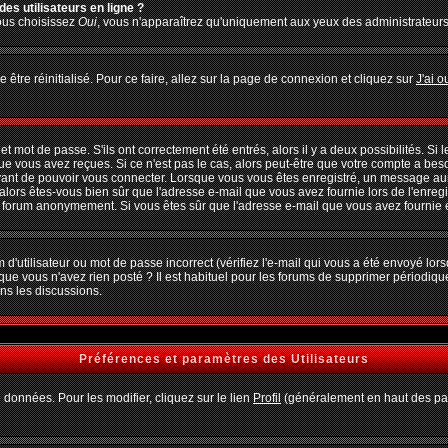
es utilisateurs en ligne ?
vous choisissez
Oui
, vous n'apparaîtrez qu'uniquement aux yeux des administrateur
 être réinitialisé. Pour ce faire, allez sur la page de connexion et cliquez sur
J'ai 
 mot de passe. S'ils ont correctement été entrés, alors il y a deux possibilités. Si
ue vous avez reçues. Si ce n'est pas le cas, alors peut-être que votre compte a bes
avant de pouvoir vous connecter. Lorsque vous vous êtes enregistré, un message aura
, alors êtes-vous bien sûr que l'adresse e-mail que vous avez fournie lors de l'enregi
u forum anonymement. Si vous êtes sûr que l'adresse e-mail que vous avez fournie es
d'utilisateur ou mot de passe incorrect (vérifiez l'e-mail qui vous a été envoyé lo
que vous n'avez rien posté ? Il est habituel pour les forums de supprimer périodiquem
ns les discussions.
Préférences et paramètres des Utilisateurs
 données. Pour les modifier, cliquez sur le lien
Profil
(généralement en haut des pag