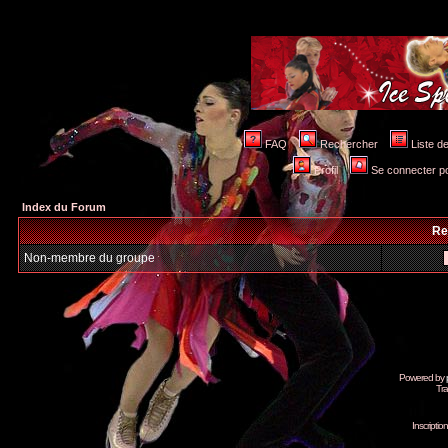
FAQ
Rechercher
Liste 
Profil
Se connecter po
Index du Forum
Re
Non-membre du groupe
Powered by
Tra
Inscripti