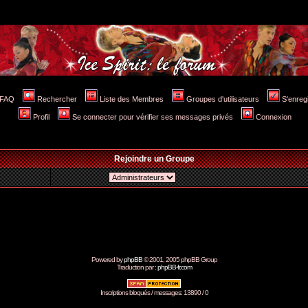
FAQ
Rechercher
Liste des Membres
Groupes d'utilisateurs
S'enreg
Profil
Se connecter pour vérifier ses messages privés
Connexion
Rejoindre un Groupe
Powered by
phpBB
© 2001, 2005 phpBB Group
Traduction par :
phpBB-fr.com
Inscriptions bloqués / messages: 13890 / 0