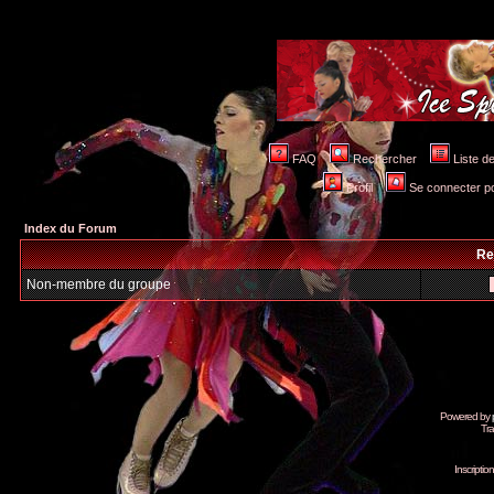
FAQ
Rechercher
Liste 
Profil
Se connecter po
Index du Forum
Re
Non-membre du groupe
Powered by
Tra
Inscripti