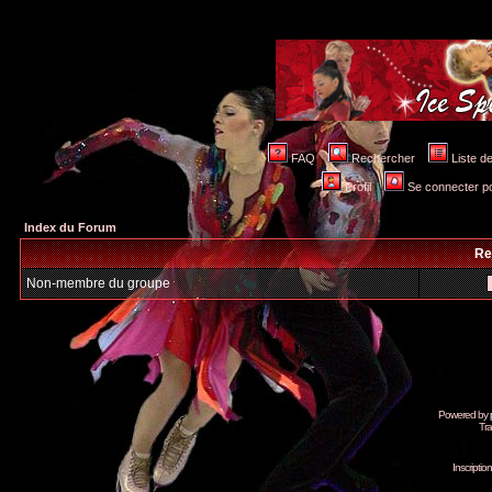
FAQ
Rechercher
Liste 
Profil
Se connecter po
Index du Forum
Re
Non-membre du groupe
Powered by
Tra
Inscripti