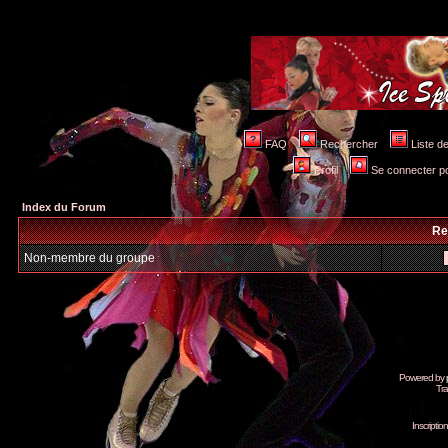
FAQ
Rechercher
Liste 
Profil
Se connecter po
Index du Forum
Re
Non-membre du groupe
Powered by
Tra
Inscripti