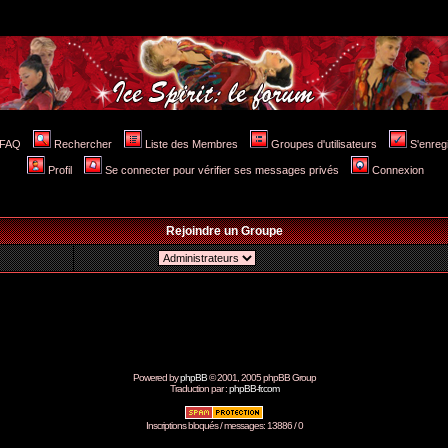
FAQ
Rechercher
Liste des Membres
Groupes d'utilisateurs
S'enreg
Profil
Se connecter pour vérifier ses messages privés
Connexion
Rejoindre un Groupe
Powered by
phpBB
© 2001, 2005 phpBB Group
Traduction par :
phpBB-fr.com
Inscriptions bloqués / messages: 13886 / 0