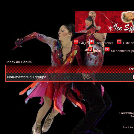
FAQ
Rechercher
Liste 
Profil
Se connecter po
Index du Forum
Re
Non-membre du groupe
Powered by
Tra
Inscripti