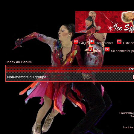
FAQ
Rechercher
Liste 
Profil
Se connecter po
Index du Forum
Re
Non-membre du groupe
Powered by
Tra
Inscripti