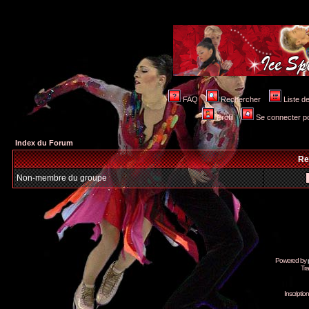
FAQ
Rechercher
Liste 
Profil
Se connecter po
Index du Forum
Re
Non-membre du groupe
Powered by
Tra
Inscripti