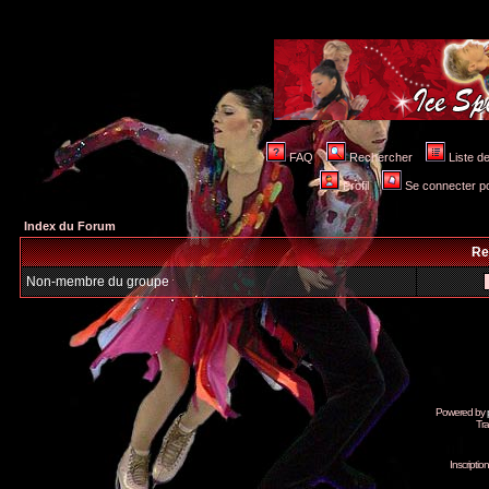
FAQ
Rechercher
Liste 
Profil
Se connecter po
Index du Forum
Re
Non-membre du groupe
Powered by
Tra
Inscripti