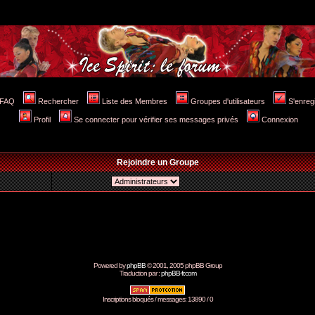
FAQ
Rechercher
Liste des Membres
Groupes d'utilisateurs
S'enreg
Profil
Se connecter pour vérifier ses messages privés
Connexion
Rejoindre un Groupe
Powered by
phpBB
© 2001, 2005 phpBB Group
Traduction par :
phpBB-fr.com
Inscriptions bloqués / messages: 13890 / 0