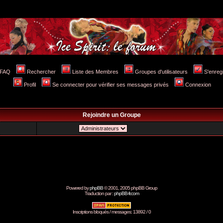
FAQ
Rechercher
Liste des Membres
Groupes d'utilisateurs
S'enreg
Profil
Se connecter pour vérifier ses messages privés
Connexion
Rejoindre un Groupe
Powered by
phpBB
© 2001, 2005 phpBB Group
Traduction par :
phpBB-fr.com
Inscriptions bloqués / messages: 13892 / 0