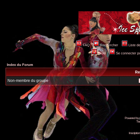
FAQ
Rechercher
Liste 
Profil
Se connecter po
Index du Forum
Re
Non-membre du groupe
Powered by
Tra
Inscripti