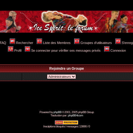
FAQ
Rechercher
Liste des Membres
Groupes d'utilisateurs
S'enreg
Profil
Se connecter pour vérifier ses messages privés
Connexion
Rejoindre un Groupe
Powered by
phpBB
© 2001, 2005 phpBB Group
Traduction par :
phpBB-fr.com
Inscriptions bloqués / messages: 13886 / 0