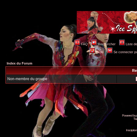
FAQ
Rechercher
Liste 
Profil
Se connecter po
Index du Forum
Re
Non-membre du groupe
Powered by
Tra
Inscripti