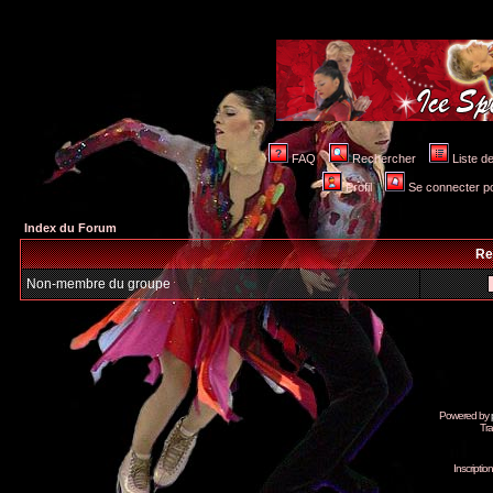
FAQ
Rechercher
Liste 
Profil
Se connecter po
Index du Forum
Re
Non-membre du groupe
Powered by
Tra
Inscripti