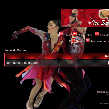
FAQ
Rechercher
Liste 
Profil
Se connecter po
Index du Forum
Re
Non-membre du groupe
Powered by
Tra
Inscripti