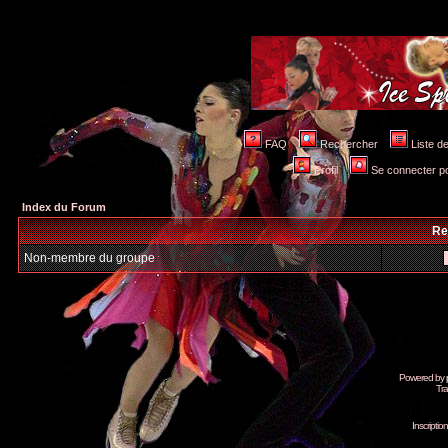
FAQ
Rechercher
Liste 
Profil
Se connecter po
Index du Forum
Re
Non-membre du groupe
Powered by
Tra
Inscripti