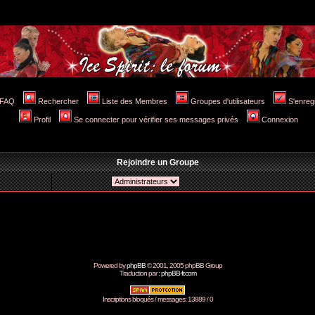
FAQ
Rechercher
Liste des Membres
Groupes d'utilisateurs
S'enreg
Profil
Se connecter pour vérifier ses messages privés
Connexion
Rejoindre un Groupe
Powered by
phpBB
© 2001, 2005 phpBB Group
Traduction par :
phpBB-fr.com
Inscriptions bloqués / messages: 13889 / 0