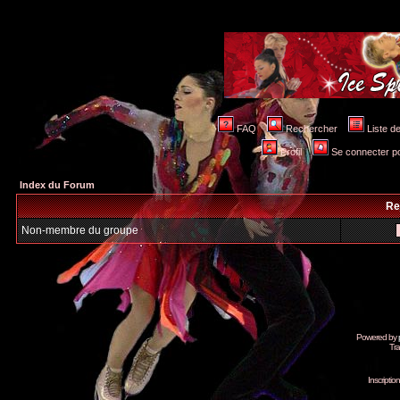
FAQ
Rechercher
Liste 
Profil
Se connecter po
Index du Forum
Re
Non-membre du groupe
Powered by
Tra
Inscripti